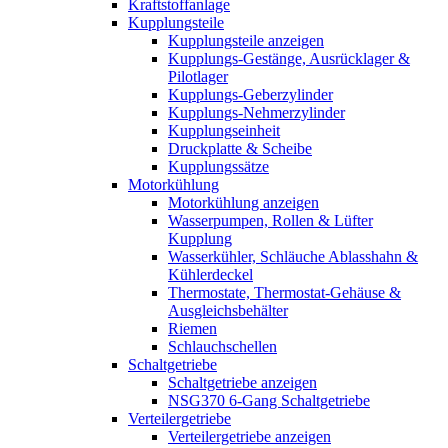
Kraftstoffanlage
Kupplungsteile
Kupplungsteile anzeigen
Kupplungs-Gestänge, Ausrücklager &
Pilotlager
Kupplungs-Geberzylinder
Kupplungs-Nehmerzylinder
Kupplungseinheit
Druckplatte & Scheibe
Kupplungssätze
Motorkühlung
Motorkühlung anzeigen
Wasserpumpen, Rollen & Lüfter
Kupplung
Wasserkühler, Schläuche Ablasshahn &
Kühlerdeckel
Thermostate, Thermostat-Gehäuse &
Ausgleichsbehälter
Riemen
Schlauchschellen
Schaltgetriebe
Schaltgetriebe anzeigen
NSG370 6-Gang Schaltgetriebe
Verteilergetriebe
Verteilergetriebe anzeigen