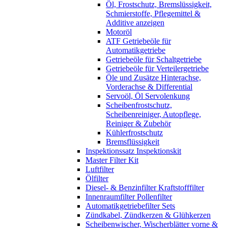
Öl, Frostschutz, Bremslüssigkeit,
Schmierstoffe, Pflegemittel &
Additive anzeigen
Motoröl
ATF Getriebeöle für
Automatikgetriebe
Getriebeöle für Schaltgetriebe
Getriebeöle für Verteilergetriebe
Öle und Zusätze Hinterachse,
Vorderachse & Differential
Servoöl, Öl Servolenkung
Scheibenfrostschutz,
Scheibenreiniger, Autopflege,
Reiniger & Zubehör
Kühlerfrostschutz
Bremsflüssigkeit
Inspektionssatz Inspektionskit
Master Filter Kit
Luftfilter
Ölfilter
Diesel- & Benzinfilter Kraftstofffilter
Innenraumfilter Pollenfilter
Automatikgetriebefilter Sets
Zündkabel, Zündkerzen & Glühkerzen
Scheibenwischer, Wischerblätter vorne &