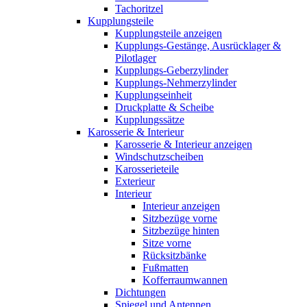
Tachoritzel
Kupplungsteile
Kupplungsteile anzeigen
Kupplungs-Gestänge, Ausrücklager &
Pilotlager
Kupplungs-Geberzylinder
Kupplungs-Nehmerzylinder
Kupplungseinheit
Druckplatte & Scheibe
Kupplungssätze
Karosserie & Interieur
Karosserie & Interieur anzeigen
Windschutzscheiben
Karosserieteile
Exterieur
Interieur
Interieur anzeigen
Sitzbezüge vorne
Sitzbezüge hinten
Sitze vorne
Rücksitzbänke
Fußmatten
Kofferraumwannen
Dichtungen
Spiegel und Antennen