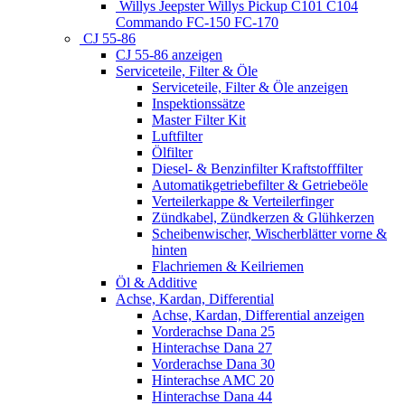
Willys Jeepster Willys Pickup C101 C104
Commando FC-150 FC-170
CJ 55-86
CJ 55-86 anzeigen
Serviceteile, Filter & Öle
Serviceteile, Filter & Öle anzeigen
Inspektionssätze
Master Filter Kit
Luftfilter
Ölfilter
Diesel- & Benzinfilter Kraftstofffilter
Automatikgetriebefilter & Getriebeöle
Verteilerkappe & Verteilerfinger
Zündkabel, Zündkerzen & Glühkerzen
Scheibenwischer, Wischerblätter vorne &
hinten
Flachriemen & Keilriemen
Öl & Additive
Achse, Kardan, Differential
Achse, Kardan, Differential anzeigen
Vorderachse Dana 25
Hinterachse Dana 27
Vorderachse Dana 30
Hinterachse AMC 20
Hinterachse Dana 44