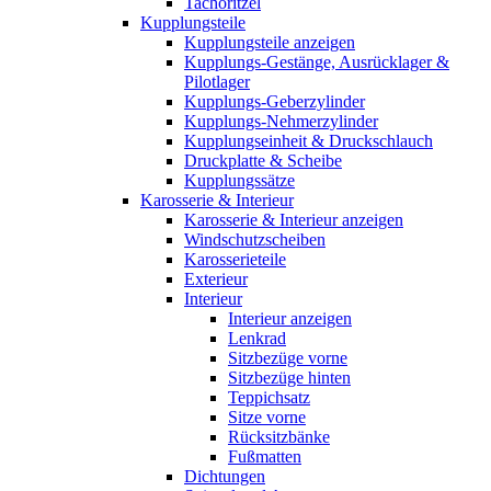
Tachoritzel
Kupplungsteile
Kupplungsteile anzeigen
Kupplungs-Gestänge, Ausrücklager &
Pilotlager
Kupplungs-Geberzylinder
Kupplungs-Nehmerzylinder
Kupplungseinheit & Druckschlauch
Druckplatte & Scheibe
Kupplungssätze
Karosserie & Interieur
Karosserie & Interieur anzeigen
Windschutzscheiben
Karosserieteile
Exterieur
Interieur
Interieur anzeigen
Lenkrad
Sitzbezüge vorne
Sitzbezüge hinten
Teppichsatz
Sitze vorne
Rücksitzbänke
Fußmatten
Dichtungen