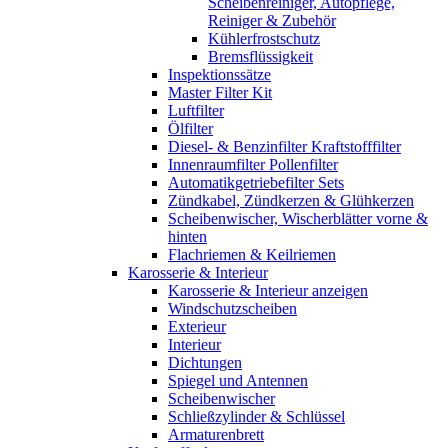
Scheibenreiniger, Autopflege,
Reiniger & Zubehör
Kühlerfrostschutz
Bremsflüssigkeit
Inspektionssätze
Master Filter Kit
Luftfilter
Ölfilter
Diesel- & Benzinfilter Kraftstofffilter
Innenraumfilter Pollenfilter
Automatikgetriebefilter Sets
Zündkabel, Zündkerzen & Glühkerzen
Scheibenwischer, Wischerblätter vorne &
hinten
Flachriemen & Keilriemen
Karosserie & Interieur
Karosserie & Interieur anzeigen
Windschutzscheiben
Exterieur
Interieur
Dichtungen
Spiegel und Antennen
Scheibenwischer
Schließzylinder & Schlüssel
Armaturenbrett