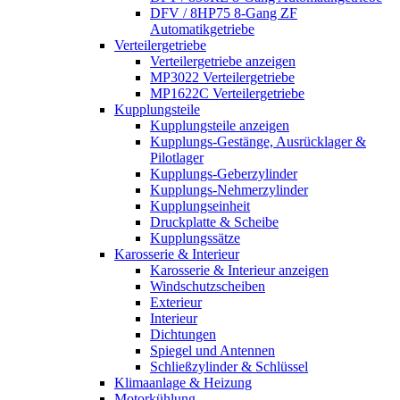
DFV / 8HP75 8-Gang ZF
Automatikgetriebe
Verteilergetriebe
Verteilergetriebe anzeigen
MP3022 Verteilergetriebe
MP1622C Verteilergetriebe
Kupplungsteile
Kupplungsteile anzeigen
Kupplungs-Gestänge, Ausrücklager &
Pilotlager
Kupplungs-Geberzylinder
Kupplungs-Nehmerzylinder
Kupplungseinheit
Druckplatte & Scheibe
Kupplungssätze
Karosserie & Interieur
Karosserie & Interieur anzeigen
Windschutzscheiben
Exterieur
Interieur
Dichtungen
Spiegel und Antennen
Schließzylinder & Schlüssel
Klimaanlage & Heizung
Motorkühlung