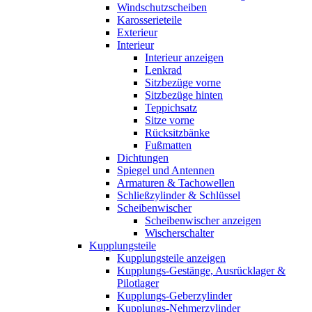
Windschutzscheiben
Karosserieteile
Exterieur
Interieur
Interieur anzeigen
Lenkrad
Sitzbezüge vorne
Sitzbezüge hinten
Teppichsatz
Sitze vorne
Rücksitzbänke
Fußmatten
Dichtungen
Spiegel und Antennen
Armaturen & Tachowellen
Schließzylinder & Schlüssel
Scheibenwischer
Scheibenwischer anzeigen
Wischerschalter
Kupplungsteile
Kupplungsteile anzeigen
Kupplungs-Gestänge, Ausrücklager &
Pilotlager
Kupplungs-Geberzylinder
Kupplungs-Nehmerzylinder