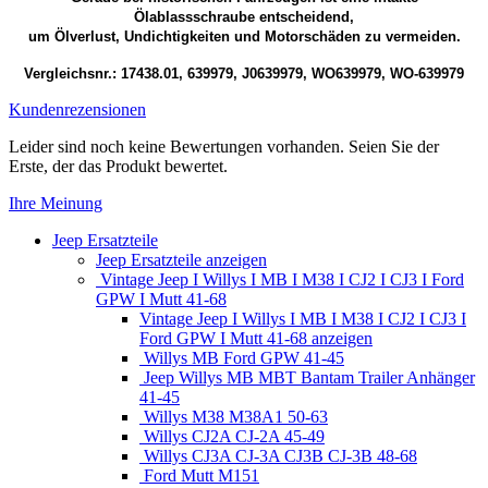
Ölablassschraube entscheidend,
um Ölverlust, Undichtigkeiten und Motorschäden zu vermeiden.
Vergleichsnr.: 17438.01, 639979, J0639979, WO639979, WO-639979
Kundenrezensionen
Leider sind noch keine Bewertungen vorhanden. Seien Sie der
Erste, der das Produkt bewertet.
Ihre Meinung
Jeep Ersatzteile
Jeep Ersatzteile anzeigen
Vintage Jeep I Willys I MB I M38 I CJ2 I CJ3 I Ford
GPW I Mutt 41-68
Vintage Jeep I Willys I MB I M38 I CJ2 I CJ3 I
Ford GPW I Mutt 41-68 anzeigen
Willys MB Ford GPW 41-45
Jeep Willys MB MBT Bantam Trailer Anhänger
41-45
Willys M38 M38A1 50-63
Willys CJ2A CJ-2A 45-49
Willys CJ3A CJ-3A CJ3B CJ-3B 48-68
Ford Mutt M151