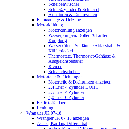
Scheibenwischer
Schließzylinder & Schlüssel
Armaturen & Tachowellen
Klimaanlage & Heizung
Motorkühlung
Motorkühlung anzeigen
Wasserpumpen, Rollen & Lüfter
Kupplung
Wasserkühler, Schläuche Ablasshahn &
Kühlerdeckel
Thermostate, Thermostat-Gehäuse &
Ausgleichsbehälter
Riemen
Schlauchschellen
Motorteile & Dichtungen
Motorteile & Dichtungen anzeigen
2,4 Liter 4 Zylinder DOHC
2,5 Liter 4 Zylinder
4,0 Liter 6 Zylinder
Kraftstoffanlage
Lenkung
Wrangler JK 07-18
Wrangler JK 07-18 anzeigen
Achse, Kardan, Differential
Achse, Kardan, Differential anzeigen