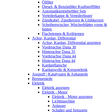
Ölfilter
Diesel- & Benzinfilter Kraftstofffilter
Automatikgetriebefilter Sets
Verteilerkappe & Verteilerfinger
Zündkabel, Zündkerzen & Glühkerzen
Scheibenwischer, Wischerblätter vorne &
hinten
Flachriemen & Keilriemen
Achse, Kardan, Differential
Achse, Kardan, Differential anzeigen
Vorderachse Dana 30
Hinterachse Dana 35
Vorderachse Dana 44
Hinterachse Dana 44
Kardanflansche
Kardanwelle & Kreuzgelenk
Auspuff / Katalysator & Anbauteile
Bremsenteile
Elektrik
Elektrik anzeigen
Elektrik - Motor
Elektrik - Motor anzeigen
Lichtmaschine
Anlasser
Schalter und Sensoren