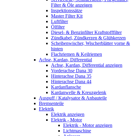
Filter & Öle anzeigen
Inspektionssätze
Master Filter Kit
Luftfilter
Ölfilter
Diesel- & Benzinfilter Kraftstofffilter
Zündkabel, Zündkerzen & Glühkerzen
Scheibenwischer, Wischerblätter vorne &
hinten
Flachriemen & Keilriemen
Achse, Kardan, Differential
Achse, Kardan, Differential anzeigen
Vorderachse Dana 30
Hinterachse Dana 35
Hinterachse Dana 44
Kardanflansche
Kardanwelle & Kreuzgelenk
Auspuff / Katalysator & Anbauteile
Bremsenteile
Elektrik
Elektrik anzeigen
Elektrik - Motor
Elektrik - Motor anzeigen
Lichtmaschine