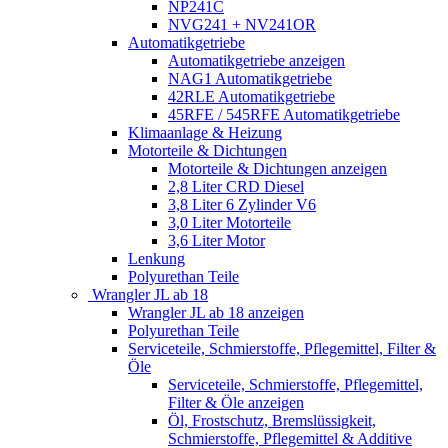
NP241C
NVG241 + NV241OR
Automatikgetriebe
Automatikgetriebe anzeigen
NAG1 Automatikgetriebe
42RLE Automatikgetriebe
45RFE / 545RFE Automatikgetriebe
Klimaanlage & Heizung
Motorteile & Dichtungen
Motorteile & Dichtungen anzeigen
2,8 Liter CRD Diesel
3,8 Liter 6 Zylinder V6
3,0 Liter Motorteile
3,6 Liter Motor
Lenkung
Polyurethan Teile
Wrangler JL ab 18
Wrangler JL ab 18 anzeigen
Polyurethan Teile
Serviceteile, Schmierstoffe, Pflegemittel, Filter &
Öle
Serviceteile, Schmierstoffe, Pflegemittel,
Filter & Öle anzeigen
Öl, Frostschutz, Bremslüssigkeit,
Schmierstoffe, Pflegemittel & Additive