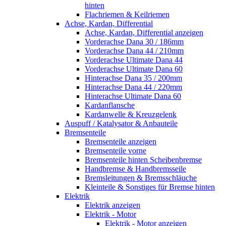
hinten
Flachriemen & Keilriemen
Achse, Kardan, Differential
Achse, Kardan, Differential anzeigen
Vorderachse Dana 30 / 186mm
Vorderachse Dana 44 / 210mm
Vorderachse Ultimate Dana 44
Vorderachse Ultimate Dana 60
Hinterachse Dana 35 / 200mm
Hinterachse Dana 44 / 220mm
Hinterachse Ultimate Dana 60
Kardanflansche
Kardanwelle & Kreuzgelenk
Auspuff / Katalysator & Anbauteile
Bremsenteile
Bremsenteile anzeigen
Bremsenteile vorne
Bremsenteile hinten Scheibenbremse
Handbremse & Handbremsseile
Bremsleitungen & Bremsschläuche
Kleinteile & Sonstiges für Bremse hinten
Elektrik
Elektrik anzeigen
Elektrik - Motor
Elektrik - Motor anzeigen