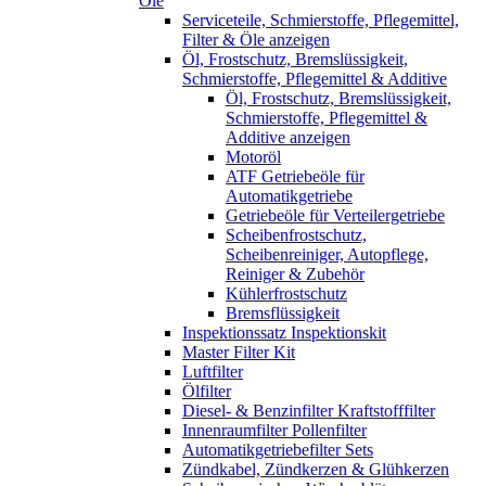
Öle
Serviceteile, Schmierstoffe, Pflegemittel,
Filter & Öle anzeigen
Öl, Frostschutz, Bremslüssigkeit,
Schmierstoffe, Pflegemittel & Additive
Öl, Frostschutz, Bremslüssigkeit,
Schmierstoffe, Pflegemittel &
Additive anzeigen
Motoröl
ATF Getriebeöle für
Automatikgetriebe
Getriebeöle für Verteilergetriebe
Scheibenfrostschutz,
Scheibenreiniger, Autopflege,
Reiniger & Zubehör
Kühlerfrostschutz
Bremsflüssigkeit
Inspektionssatz Inspektionskit
Master Filter Kit
Luftfilter
Ölfilter
Diesel- & Benzinfilter Kraftstofffilter
Innenraumfilter Pollenfilter
Automatikgetriebefilter Sets
Zündkabel, Zündkerzen & Glühkerzen