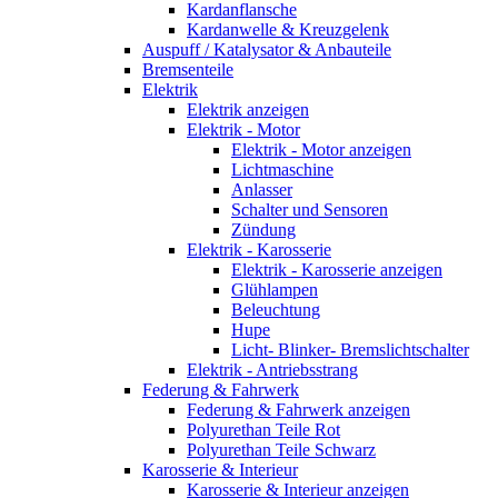
Kardanflansche
Kardanwelle & Kreuzgelenk
Auspuff / Katalysator & Anbauteile
Bremsenteile
Elektrik
Elektrik anzeigen
Elektrik - Motor
Elektrik - Motor anzeigen
Lichtmaschine
Anlasser
Schalter und Sensoren
Zündung
Elektrik - Karosserie
Elektrik - Karosserie anzeigen
Glühlampen
Beleuchtung
Hupe
Licht- Blinker- Bremslichtschalter
Elektrik - Antriebsstrang
Federung & Fahrwerk
Federung & Fahrwerk anzeigen
Polyurethan Teile Rot
Polyurethan Teile Schwarz
Karosserie & Interieur
Karosserie & Interieur anzeigen