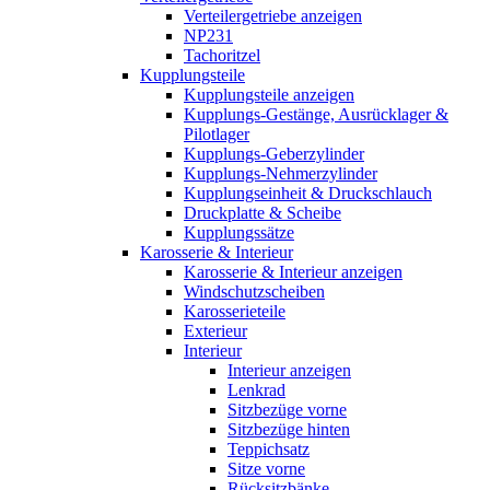
Verteilergetriebe anzeigen
NP231
Tachoritzel
Kupplungsteile
Kupplungsteile anzeigen
Kupplungs-Gestänge, Ausrücklager &
Pilotlager
Kupplungs-Geberzylinder
Kupplungs-Nehmerzylinder
Kupplungseinheit & Druckschlauch
Druckplatte & Scheibe
Kupplungssätze
Karosserie & Interieur
Karosserie & Interieur anzeigen
Windschutzscheiben
Karosserieteile
Exterieur
Interieur
Interieur anzeigen
Lenkrad
Sitzbezüge vorne
Sitzbezüge hinten
Teppichsatz
Sitze vorne
Rücksitzbänke