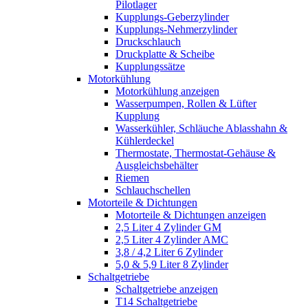
Pilotlager
Kupplungs-Geberzylinder
Kupplungs-Nehmerzylinder
Druckschlauch
Druckplatte & Scheibe
Kupplungssätze
Motorkühlung
Motorkühlung anzeigen
Wasserpumpen, Rollen & Lüfter
Kupplung
Wasserkühler, Schläuche Ablasshahn &
Kühlerdeckel
Thermostate, Thermostat-Gehäuse &
Ausgleichsbehälter
Riemen
Schlauchschellen
Motorteile & Dichtungen
Motorteile & Dichtungen anzeigen
2,5 Liter 4 Zylinder GM
2,5 Liter 4 Zylinder AMC
3,8 / 4,2 Liter 6 Zylinder
5,0 & 5,9 Liter 8 Zylinder
Schaltgetriebe
Schaltgetriebe anzeigen
T14 Schaltgetriebe