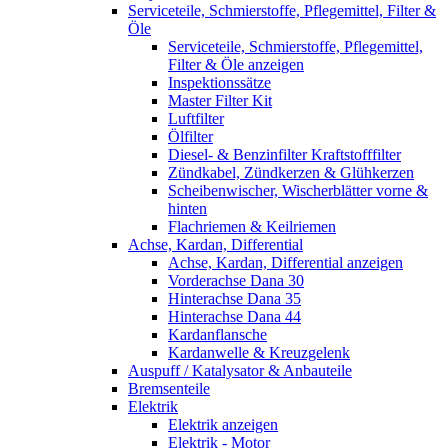
Serviceteile, Schmierstoffe, Pflegemittel, Filter &
Öle
Serviceteile, Schmierstoffe, Pflegemittel,
Filter & Öle anzeigen
Inspektionssätze
Master Filter Kit
Luftfilter
Ölfilter
Diesel- & Benzinfilter Kraftstofffilter
Zündkabel, Zündkerzen & Glühkerzen
Scheibenwischer, Wischerblätter vorne &
hinten
Flachriemen & Keilriemen
Achse, Kardan, Differential
Achse, Kardan, Differential anzeigen
Vorderachse Dana 30
Hinterachse Dana 35
Hinterachse Dana 44
Kardanflansche
Kardanwelle & Kreuzgelenk
Auspuff / Katalysator & Anbauteile
Bremsenteile
Elektrik
Elektrik anzeigen
Elektrik - Motor