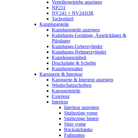
Verteilergetriebe anzeigen
NP231
NV241 + NV241OR
Tachoritzel
Kupplungsteile
Kupplungsteile anzeigen
Kupplungs-Gestänge, Ausrücklager &
Pilotlager
Kupplungs-Geberzylinder
Kupplungs-Nehmerzylinder
Kupplungseinheit
Druckplatte & Scheibe
Kupplungssätze
Karosserie & Interieur
Karosserie & Interieur anzeigen
Windschutzscheiben
Karosserieteile
Exterieur
Interieur
Interieur anzeigen
Sitzbezüge vorne
Sitzbezüge hinten
Sitze vorne
Rücksitzbänke
Fußmatten