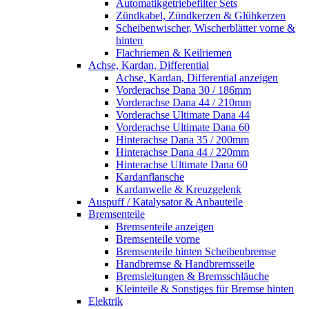
Automatikgetriebefilter Sets
Zündkabel, Zündkerzen & Glühkerzen
Scheibenwischer, Wischerblätter vorne &
hinten
Flachriemen & Keilriemen
Achse, Kardan, Differential
Achse, Kardan, Differential anzeigen
Vorderachse Dana 30 / 186mm
Vorderachse Dana 44 / 210mm
Vorderachse Ultimate Dana 44
Vorderachse Ultimate Dana 60
Hinterachse Dana 35 / 200mm
Hinterachse Dana 44 / 220mm
Hinterachse Ultimate Dana 60
Kardanflansche
Kardanwelle & Kreuzgelenk
Auspuff / Katalysator & Anbauteile
Bremsenteile
Bremsenteile anzeigen
Bremsenteile vorne
Bremsenteile hinten Scheibenbremse
Handbremse & Handbremsseile
Bremsleitungen & Bremsschläuche
Kleinteile & Sonstiges für Bremse hinten
Elektrik