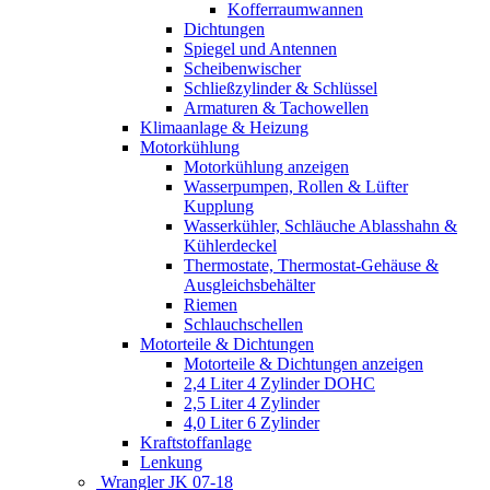
Kofferraumwannen
Dichtungen
Spiegel und Antennen
Scheibenwischer
Schließzylinder & Schlüssel
Armaturen & Tachowellen
Klimaanlage & Heizung
Motorkühlung
Motorkühlung anzeigen
Wasserpumpen, Rollen & Lüfter
Kupplung
Wasserkühler, Schläuche Ablasshahn &
Kühlerdeckel
Thermostate, Thermostat-Gehäuse &
Ausgleichsbehälter
Riemen
Schlauchschellen
Motorteile & Dichtungen
Motorteile & Dichtungen anzeigen
2,4 Liter 4 Zylinder DOHC
2,5 Liter 4 Zylinder
4,0 Liter 6 Zylinder
Kraftstoffanlage
Lenkung
Wrangler JK 07-18