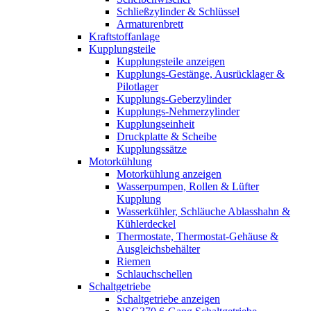
Schließzylinder & Schlüssel
Armaturenbrett
Kraftstoffanlage
Kupplungsteile
Kupplungsteile anzeigen
Kupplungs-Gestänge, Ausrücklager &
Pilotlager
Kupplungs-Geberzylinder
Kupplungs-Nehmerzylinder
Kupplungseinheit
Druckplatte & Scheibe
Kupplungssätze
Motorkühlung
Motorkühlung anzeigen
Wasserpumpen, Rollen & Lüfter
Kupplung
Wasserkühler, Schläuche Ablasshahn &
Kühlerdeckel
Thermostate, Thermostat-Gehäuse &
Ausgleichsbehälter
Riemen
Schlauchschellen
Schaltgetriebe
Schaltgetriebe anzeigen