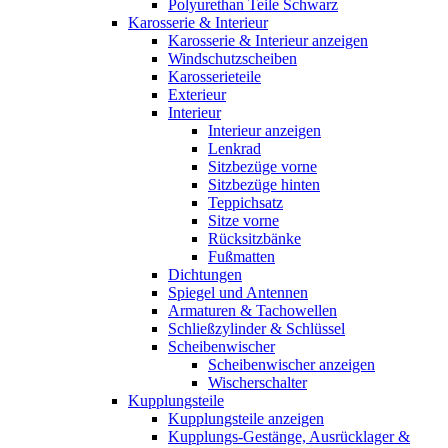
Polyurethan Teile Schwarz
Karosserie & Interieur
Karosserie & Interieur anzeigen
Windschutzscheiben
Karosserieteile
Exterieur
Interieur
Interieur anzeigen
Lenkrad
Sitzbezüge vorne
Sitzbezüge hinten
Teppichsatz
Sitze vorne
Rücksitzbänke
Fußmatten
Dichtungen
Spiegel und Antennen
Armaturen & Tachowellen
Schließzylinder & Schlüssel
Scheibenwischer
Scheibenwischer anzeigen
Wischerschalter
Kupplungsteile
Kupplungsteile anzeigen
Kupplungs-Gestänge, Ausrücklager &