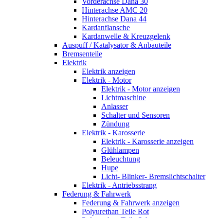
Vorderachse Dana 30
Hinterachse AMC 20
Hinterachse Dana 44
Kardanflansche
Kardanwelle & Kreuzgelenk
Auspuff / Katalysator & Anbauteile
Bremsenteile
Elektrik
Elektrik anzeigen
Elektrik - Motor
Elektrik - Motor anzeigen
Lichtmaschine
Anlasser
Schalter und Sensoren
Zündung
Elektrik - Karosserie
Elektrik - Karosserie anzeigen
Glühlampen
Beleuchtung
Hupe
Licht- Blinker- Bremslichtschalter
Elektrik - Antriebsstrang
Federung & Fahrwerk
Federung & Fahrwerk anzeigen
Polyurethan Teile Rot