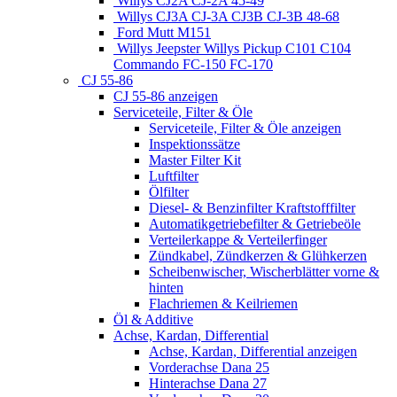
Willys CJ2A CJ-2A 45-49
Willys CJ3A CJ-3A CJ3B CJ-3B 48-68
Ford Mutt M151
Willys Jeepster Willys Pickup C101 C104
Commando FC-150 FC-170
CJ 55-86
CJ 55-86 anzeigen
Serviceteile, Filter & Öle
Serviceteile, Filter & Öle anzeigen
Inspektionssätze
Master Filter Kit
Luftfilter
Ölfilter
Diesel- & Benzinfilter Kraftstofffilter
Automatikgetriebefilter & Getriebeöle
Verteilerkappe & Verteilerfinger
Zündkabel, Zündkerzen & Glühkerzen
Scheibenwischer, Wischerblätter vorne &
hinten
Flachriemen & Keilriemen
Öl & Additive
Achse, Kardan, Differential
Achse, Kardan, Differential anzeigen
Vorderachse Dana 25
Hinterachse Dana 27