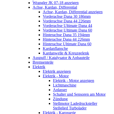
Wrangler JK 07-18 anzeigen
Achse, Kardan, Differential
Achse, Kardan, Differential anzeigen
Vorderachse Dana 30 186mm
Vorderachse Dana 44 226mm
Vorderachse Ultimate Dana 44
Vorderachse Ultimate Dana 60
Hinterachse Dana 35 194mm
Hinterachse Dana 44 226mm
Hinterachse Ultimate Dana 60
Kardanflansche
Kardanwelle & Kreuzgelenk
Auspuff / Katalysator & Anbauteile
Bremsenteile
Elektrik
Elektrik anzeigen
Elektrik - Motor
Elektrik - Motor anzeigen
Lichtmaschine
Anlasser
Schalter und Sensoren am Motor
Zündung
Stellmotor Ladedrucksteller
Stellglied Turbolader
Elektrik - Karosserie