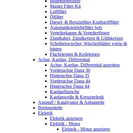
Inspektionssätze
Master Filter Kit
Luftfilter
Ölfilter
Diesel- & Benzinfilter Kraftstofffilter
Automatikgetriebefilter Sets
Verteilerkappe & Verteilerfinger
Zündkabel, Zündkerzen & Glühkerzen
Scheibenwischer, Wischerblätter vorne &
hinten
Flachriemen & Keilriemen
Achse, Kardan, Differential
Achse, Kardan, Differential anzeigen
Vorderachse Dana 30
Hinterachse Dana 35
Vorderachse Dana 44
Hinterachse Dana 44
Kardanflansche
Kardanwelle & Kreuzgelenk
Auspuff / Katalysator & Anbauteile
Bremsenteile
Elektrik
Elektrik anzeigen
Elektrik - Motor
Elektrik - Motor anzeigen