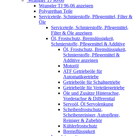
Wrangler TJ 96-06
Wrangler TJ 96-06 anzeigen
Polyurethan Teile
Serviceteile, Schmierstoffe, Pflegemittel, Filter &
Öle
Serviceteile, Schmierstoffe, Pflegemittel,
Filter & Öle anzeigen
Öl, Frostschutz, Bremslüssigkeit,
Schmierstoffe, Pflegemittel & Additive
Öl, Frostschutz, Bremslüssigkeit,
Schmierstoffe, Pflegemittel &
Additive anzeigen
Motoröl
ATF Getriebeöle für
Automatikgetriebe
Getriebeöle für Schaltgetriebe
Getriebeöle für Verteilergetriebe
Öle und Zusätze Hinterachse,
Vorderachse & Differential
Servoöl, Öl Servolenkung
Scheibenfrostschutz,
Scheibenreiniger, Autopflege,
Reiniger & Zubehör
Kühlerfrostschutz
Bremsflüssigkeit