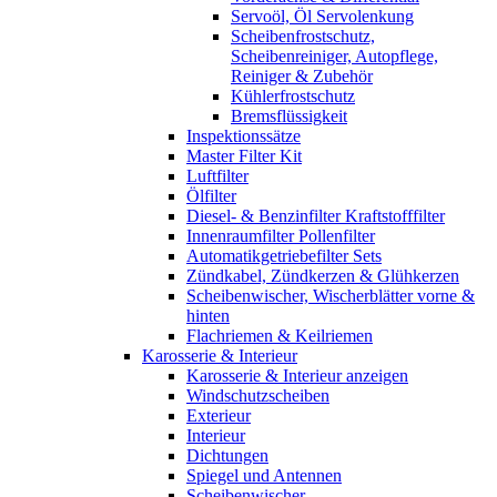
Servoöl, Öl Servolenkung
Scheibenfrostschutz,
Scheibenreiniger, Autopflege,
Reiniger & Zubehör
Kühlerfrostschutz
Bremsflüssigkeit
Inspektionssätze
Master Filter Kit
Luftfilter
Ölfilter
Diesel- & Benzinfilter Kraftstofffilter
Innenraumfilter Pollenfilter
Automatikgetriebefilter Sets
Zündkabel, Zündkerzen & Glühkerzen
Scheibenwischer, Wischerblätter vorne &
hinten
Flachriemen & Keilriemen
Karosserie & Interieur
Karosserie & Interieur anzeigen
Windschutzscheiben
Exterieur
Interieur
Dichtungen
Spiegel und Antennen
Scheibenwischer