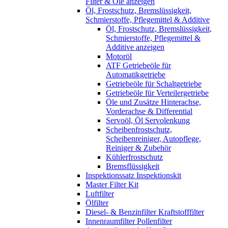
Filter & Öle anzeigen
Öl, Frostschutz, Bremslüssigkeit,
Schmierstoffe, Pflegemittel & Additive
Öl, Frostschutz, Bremslüssigkeit,
Schmierstoffe, Pflegemittel &
Additive anzeigen
Motoröl
ATF Getriebeöle für
Automatikgetriebe
Getriebeöle für Schaltgetriebe
Getriebeöle für Verteilergetriebe
Öle und Zusätze Hinterachse,
Vorderachse & Differential
Servoöl, Öl Servolenkung
Scheibenfrostschutz,
Scheibenreiniger, Autopflege,
Reiniger & Zubehör
Kühlerfrostschutz
Bremsflüssigkeit
Inspektionssatz Inspektionskit
Master Filter Kit
Luftfilter
Ölfilter
Diesel- & Benzinfilter Kraftstofffilter
Innenraumfilter Pollenfilter