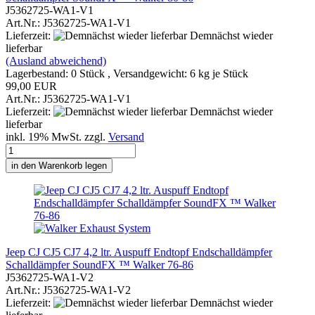
J5362725-WA1-V1
Art.Nr.: J5362725-WA1-V1
Lieferzeit:
Demnächst wieder
lieferbar
(Ausland abweichend)
Lagerbestand: 0 Stück , Versandgewicht:
6
kg je Stück
99,00 EUR
Art.Nr.: J5362725-WA1-V1
Lieferzeit:
Demnächst wieder
lieferbar
inkl. 19% MwSt. zzgl.
Versand
in den Warenkorb legen
Jeep CJ CJ5 CJ7 4,2 ltr. Auspuff Endtopf Endschalldämpfer
Schalldämpfer SoundFX ™ Walker 76-86
J5362725-WA1-V2
Art.Nr.: J5362725-WA1-V2
Lieferzeit:
Demnächst wieder