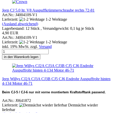
Jeep CJ 5.0 ltr. V8 Auspuffkrümmerschraube rechts 72-81
Art.Nr.: J4004109-V1
Lieferzeit:
1-2 Werktage
(Ausland abweichend)
Lagerbestand: 12 Stück , Versandgewicht:
0,1
kg je Stück
4,90 EUR
Art.Nr.: J4004109-V1
Lieferzeit:
1-2 Werktage
inkl. 19% MwSt. zzgl.
Versand
in den Warenkorb legen
Jeep Willys CJ2A CJ3A CJ3B CJ5 CJ6 Endrohr Auspuffrohr hinten
4-134 Motor 46-71
Beim CJ-5 / CJ-6 nur mit vorne montiertem Kraftstofftank passend.
Art.Nr.: J0641872
Lieferzeit:
Demnächst wieder
lieferbar