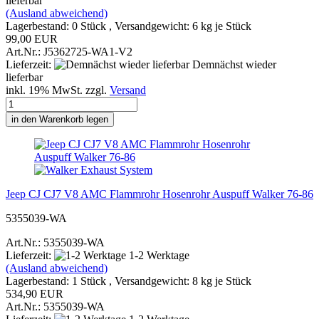
lieferbar
(Ausland abweichend)
Lagerbestand: 0 Stück , Versandgewicht:
6
kg je Stück
99,00 EUR
Art.Nr.: J5362725-WA1-V2
Lieferzeit:
Demnächst wieder
lieferbar
inkl. 19% MwSt. zzgl.
Versand
in den Warenkorb legen
Jeep CJ CJ7 V8 AMC Flammrohr Hosenrohr Auspuff Walker 76-86
5355039-WA
Art.Nr.: 5355039-WA
Lieferzeit:
1-2 Werktage
(Ausland abweichend)
Lagerbestand: 1 Stück , Versandgewicht:
8
kg je Stück
534,90 EUR
Art.Nr.: 5355039-WA