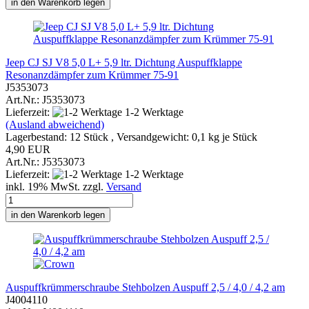
in den Warenkorb legen
Jeep CJ SJ V8 5,0 L+ 5,9 ltr. Dichtung Auspuffklappe
Resonanzdämpfer zum Krümmer 75-91
J5353073
Art.Nr.: J5353073
Lieferzeit:
1-2 Werktage
(Ausland abweichend)
Lagerbestand: 12 Stück , Versandgewicht:
0,1
kg je Stück
4,90 EUR
Art.Nr.: J5353073
Lieferzeit:
1-2 Werktage
inkl. 19% MwSt. zzgl.
Versand
in den Warenkorb legen
Auspuffkrümmerschraube Stehbolzen Auspuff 2,5 / 4,0 / 4,2 am
J4004110