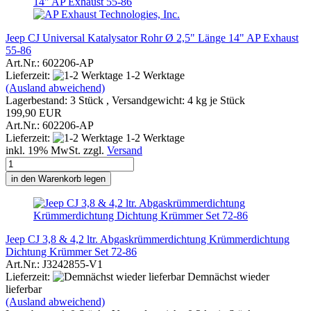
Jeep CJ Universal Katalysator Rohr Ø 2,5" Länge 14" AP Exhaust
55-86
Art.Nr.: 602206-AP
Lieferzeit:
1-2 Werktage
(Ausland abweichend)
Lagerbestand: 3 Stück , Versandgewicht:
4
kg je Stück
199,90 EUR
Art.Nr.: 602206-AP
Lieferzeit:
1-2 Werktage
inkl. 19% MwSt. zzgl.
Versand
in den Warenkorb legen
Jeep CJ 3,8 & 4,2 ltr. Abgaskrümmerdichtung Krümmerdichtung
Dichtung Krümmer Set 72-86
Art.Nr.: J3242855-V1
Lieferzeit:
Demnächst wieder
lieferbar
(Ausland abweichend)