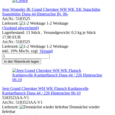
Jeep Wrangler JK Grand Cherokee WH WK XK Stauchülse
Spannhülse Dana 44 Hinterachse Bj. 06-
Art.Nr.: 5183525
Lieferzeit:
1-2 Werktage
(Ausland abweichend)
Lagerbestand: 13 Stück , Versandgewicht:
0,3
kg je Stück
17,90 EUR
Art.Nr.: 5183525
Lieferzeit:
1-2 Werktage
inkl. 19% MwSt. zzgl.
Versand
in den Warenkorb legen
Jeep Grand Cherokee WH WK Flansch Kardanwelle
Kardanflansch Dana 44 / 226 Hinterachse 06-10
5183523AA-V1
Art.Nr.: 5183523AA-V1
Lieferzeit:
Demnächst wieder
lieferbar