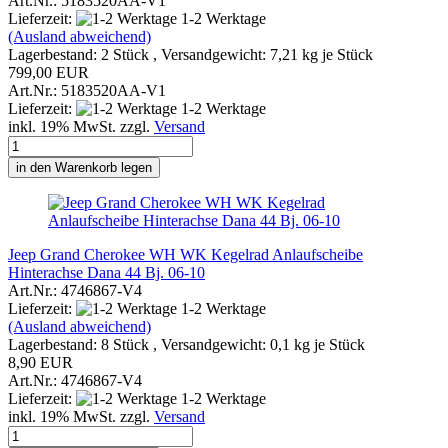
Art.Nr.: 5183520AA-V1
Lieferzeit:
1-2 Werktage
(Ausland abweichend)
Lagerbestand: 2 Stück , Versandgewicht:
7,21
kg je Stück
799,00 EUR
Art.Nr.: 5183520AA-V1
Lieferzeit:
1-2 Werktage
inkl. 19% MwSt. zzgl.
Versand
in den Warenkorb legen
Jeep Grand Cherokee WH WK Kegelrad Anlaufscheibe
Hinterachse Dana 44 Bj. 06-10
Art.Nr.: 4746867-V4
Lieferzeit:
1-2 Werktage
(Ausland abweichend)
Lagerbestand: 8 Stück , Versandgewicht:
0,1
kg je Stück
8,90 EUR
Art.Nr.: 4746867-V4
Lieferzeit:
1-2 Werktage
inkl. 19% MwSt. zzgl.
Versand