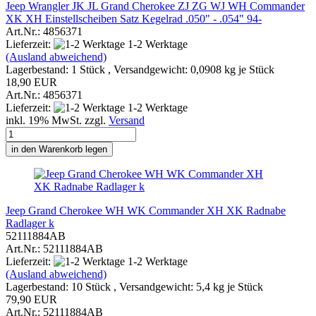
Jeep Wrangler JK JL Grand Cherokee ZJ ZG WJ WH Commander
XK XH Einstellscheiben Satz Kegelrad .050" - .054" 94-
Art.Nr.: 4856371
Lieferzeit:
1-2 Werktage
(Ausland abweichend)
Lagerbestand: 1 Stück , Versandgewicht:
0,0908
kg je Stück
18,90 EUR
Art.Nr.: 4856371
Lieferzeit:
1-2 Werktage
inkl. 19% MwSt. zzgl.
Versand
in den Warenkorb legen
Jeep Grand Cherokee WH WK Commander XH XK Radnabe
Radlager k
52111884AB
Art.Nr.: 52111884AB
Lieferzeit:
1-2 Werktage
(Ausland abweichend)
Lagerbestand: 10 Stück , Versandgewicht:
5,4
kg je Stück
79,90 EUR
Art.Nr.: 52111884AB