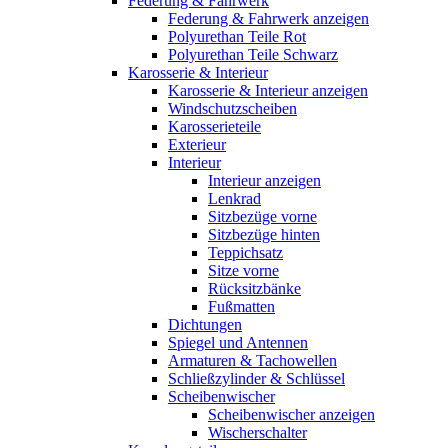
Federung & Fahrwerk
Federung & Fahrwerk anzeigen
Polyurethan Teile Rot
Polyurethan Teile Schwarz
Karosserie & Interieur
Karosserie & Interieur anzeigen
Windschutzscheiben
Karosserieteile
Exterieur
Interieur
Interieur anzeigen
Lenkrad
Sitzbezüge vorne
Sitzbezüge hinten
Teppichsatz
Sitze vorne
Rücksitzbänke
Fußmatten
Dichtungen
Spiegel und Antennen
Armaturen & Tachowellen
Schließzylinder & Schlüssel
Scheibenwischer
Scheibenwischer anzeigen
Wischerschalter