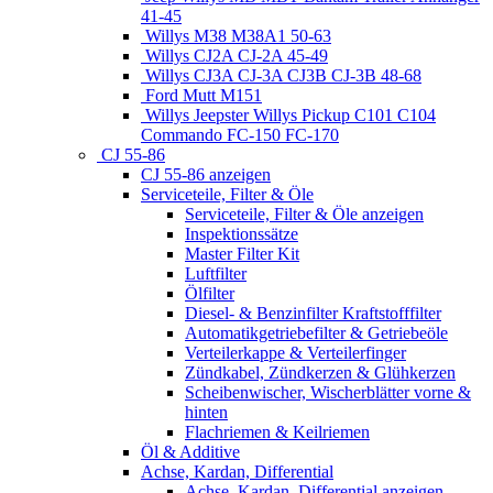
41-45
Willys M38 M38A1 50-63
Willys CJ2A CJ-2A 45-49
Willys CJ3A CJ-3A CJ3B CJ-3B 48-68
Ford Mutt M151
Willys Jeepster Willys Pickup C101 C104
Commando FC-150 FC-170
CJ 55-86
CJ 55-86 anzeigen
Serviceteile, Filter & Öle
Serviceteile, Filter & Öle anzeigen
Inspektionssätze
Master Filter Kit
Luftfilter
Ölfilter
Diesel- & Benzinfilter Kraftstofffilter
Automatikgetriebefilter & Getriebeöle
Verteilerkappe & Verteilerfinger
Zündkabel, Zündkerzen & Glühkerzen
Scheibenwischer, Wischerblätter vorne &
hinten
Flachriemen & Keilriemen
Öl & Additive
Achse, Kardan, Differential
Achse, Kardan, Differential anzeigen