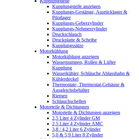
Kupplungsteile
Kupplungsteile anzeigen
Kupplungs-Gestänge, Ausrücklager &
Pilotlager
Kupplungs-Geberzylinder
Kupplungs-Nehmerzylinder
Druckschlauch
Druckplatte & Scheibe
Kupplungssätze
Motorkühlung
Motorkühlung anzeigen
Wasserpumpen, Rollen & Lüfter
Kupplung
Wasserkühler, Schläuche Ablasshahn &
Kühlerdeckel
Thermostate, Thermostat-Gehäuse &
Ausgleichsbehälter
Riemen
Schlauchschellen
Motorteile & Dichtungen
Motorteile & Dichtungen anzeigen
2,5 Liter 4 Zylinder GM
2,5 Liter 4 Zylinder AMC
3,8 / 4,2 Liter 6 Zylinder
5,0 & 5,9 Liter 8 Zylinder