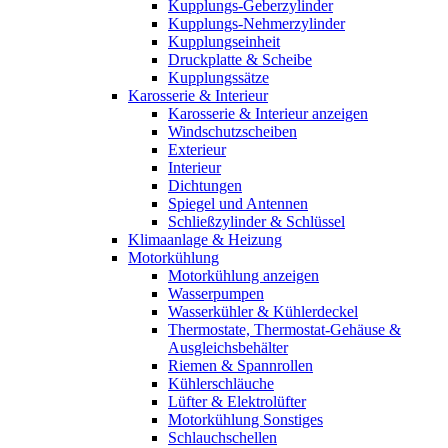
Kupplungs-Geberzylinder
Kupplungs-Nehmerzylinder
Kupplungseinheit
Druckplatte & Scheibe
Kupplungssätze
Karosserie & Interieur
Karosserie & Interieur anzeigen
Windschutzscheiben
Exterieur
Interieur
Dichtungen
Spiegel und Antennen
Schließzylinder & Schlüssel
Klimaanlage & Heizung
Motorkühlung
Motorkühlung anzeigen
Wasserpumpen
Wasserkühler & Kühlerdeckel
Thermostate, Thermostat-Gehäuse &
Ausgleichsbehälter
Riemen & Spannrollen
Kühlerschläuche
Lüfter & Elektrolüfter
Motorkühlung Sonstiges
Schlauchschellen