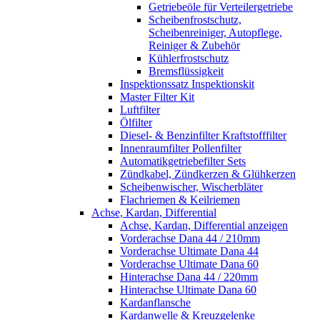
Getriebeöle für Verteilergetriebe
Scheibenfrostschutz,
Scheibenreiniger, Autopflege,
Reiniger & Zubehör
Kühlerfrostschutz
Bremsflüssigkeit
Inspektionssatz Inspektionskit
Master Filter Kit
Luftfilter
Ölfilter
Diesel- & Benzinfilter Kraftstofffilter
Innenraumfilter Pollenfilter
Automatikgetriebefilter Sets
Zündkabel, Zündkerzen & Glühkerzen
Scheibenwischer, Wischerbläter
Flachriemen & Keilriemen
Achse, Kardan, Differential
Achse, Kardan, Differential anzeigen
Vorderachse Dana 44 / 210mm
Vorderachse Ultimate Dana 44
Vorderachse Ultimate Dana 60
Hinterachse Dana 44 / 220mm
Hinterachse Ultimate Dana 60
Kardanflansche
Kardanwelle & Kreuzgelenke