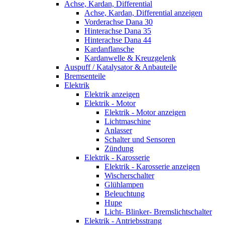
Achse, Kardan, Differential
Achse, Kardan, Differential anzeigen
Vorderachse Dana 30
Hinterachse Dana 35
Hinterachse Dana 44
Kardanflansche
Kardanwelle & Kreuzgelenk
Auspuff / Katalysator & Anbauteile
Bremsenteile
Elektrik
Elektrik anzeigen
Elektrik - Motor
Elektrik - Motor anzeigen
Lichtmaschine
Anlasser
Schalter und Sensoren
Zündung
Elektrik - Karosserie
Elektrik - Karosserie anzeigen
Wischerschalter
Glühlampen
Beleuchtung
Hupe
Licht- Blinker- Bremslichtschalter
Elektrik - Antriebsstrang