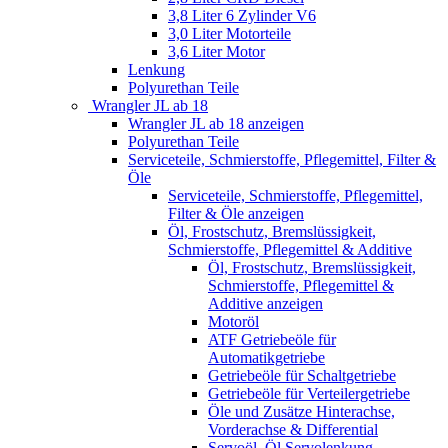
3,8 Liter 6 Zylinder V6
3,0 Liter Motorteile
3,6 Liter Motor
Lenkung
Polyurethan Teile
Wrangler JL ab 18
Wrangler JL ab 18 anzeigen
Polyurethan Teile
Serviceteile, Schmierstoffe, Pflegemittel, Filter &
Öle
Serviceteile, Schmierstoffe, Pflegemittel,
Filter & Öle anzeigen
Öl, Frostschutz, Bremslüssigkeit,
Schmierstoffe, Pflegemittel & Additive
Öl, Frostschutz, Bremslüssigkeit,
Schmierstoffe, Pflegemittel &
Additive anzeigen
Motoröl
ATF Getriebeöle für
Automatikgetriebe
Getriebeöle für Schaltgetriebe
Getriebeöle für Verteilergetriebe
Öle und Zusätze Hinterachse,
Vorderachse & Differential
Servoöl, Öl Servolenkung