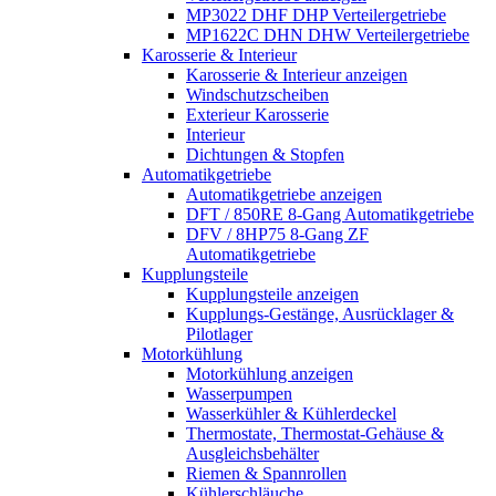
MP3022 DHF DHP Verteilergetriebe
MP1622C DHN DHW Verteilergetriebe
Karosserie & Interieur
Karosserie & Interieur anzeigen
Windschutzscheiben
Exterieur Karosserie
Interieur
Dichtungen & Stopfen
Automatikgetriebe
Automatikgetriebe anzeigen
DFT / 850RE 8-Gang Automatikgetriebe
DFV / 8HP75 8-Gang ZF
Automatikgetriebe
Kupplungsteile
Kupplungsteile anzeigen
Kupplungs-Gestänge, Ausrücklager &
Pilotlager
Motorkühlung
Motorkühlung anzeigen
Wasserpumpen
Wasserkühler & Kühlerdeckel
Thermostate, Thermostat-Gehäuse &
Ausgleichsbehälter
Riemen & Spannrollen
Kühlerschläuche