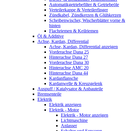
Automatikgetriebefilter & Getriebeöle
Verteilerkappe & Verteilerfinger
Zündkabel, Zündkerzen & Glühkerzen
Scheibenwischer, Wischerblätter vorne &
hinten
Flachriemen & Keilriemen
Öl & Additive
Achse, Kardan, Differential
Achse, Kardan, Differential anzeigen
Vorderachse Dana 25
Hinterachse Dana 27
Vorderachse Dana 30
Hinterachse AMC 20
Hinterachse Dana 44
Kardanflansche
Kardanwelle & Kreuzgelenk
Auspuff / Katalysator & Anbauteile
Bremsenteile
Elektrik
Elektrik anzeigen
Elektrik - Motor
Elektrik - Motor anzeigen
Lichtmaschine
Anlasser
Schalter und Sensoren