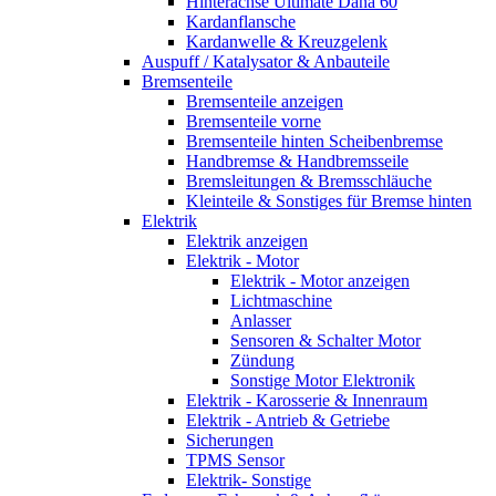
Hinterachse Ultimate Dana 60
Kardanflansche
Kardanwelle & Kreuzgelenk
Auspuff / Katalysator & Anbauteile
Bremsenteile
Bremsenteile anzeigen
Bremsenteile vorne
Bremsenteile hinten Scheibenbremse
Handbremse & Handbremsseile
Bremsleitungen & Bremsschläuche
Kleinteile & Sonstiges für Bremse hinten
Elektrik
Elektrik anzeigen
Elektrik - Motor
Elektrik - Motor anzeigen
Lichtmaschine
Anlasser
Sensoren & Schalter Motor
Zündung
Sonstige Motor Elektronik
Elektrik - Karosserie & Innenraum
Elektrik - Antrieb & Getriebe
Sicherungen
TPMS Sensor
Elektrik- Sonstige