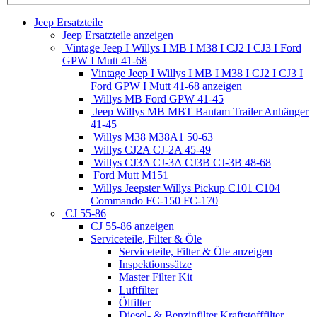
Jeep Ersatzteile
Jeep Ersatzteile anzeigen
Vintage Jeep I Willys I MB I M38 I CJ2 I CJ3 I Ford
GPW I Mutt 41-68
Vintage Jeep I Willys I MB I M38 I CJ2 I CJ3 I
Ford GPW I Mutt 41-68 anzeigen
Willys MB Ford GPW 41-45
Jeep Willys MB MBT Bantam Trailer Anhänger
41-45
Willys M38 M38A1 50-63
Willys CJ2A CJ-2A 45-49
Willys CJ3A CJ-3A CJ3B CJ-3B 48-68
Ford Mutt M151
Willys Jeepster Willys Pickup C101 C104
Commando FC-150 FC-170
CJ 55-86
CJ 55-86 anzeigen
Serviceteile, Filter & Öle
Serviceteile, Filter & Öle anzeigen
Inspektionssätze
Master Filter Kit
Luftfilter
Ölfilter
Diesel- & Benzinfilter Kraftstofffilter