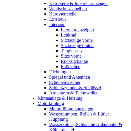
Karosserie & Interieur anzeigen
Windschutzscheiben
Karosserieteile
Exterieur
Interieur
Interieur anzeigen
Lenkrad
Sitzbezüge vorne
Sitzbezüge hinten
Teppichsatz
Sitze vorne
Rücksitzbänke
Fußmatten
Dichtungen
Spiegel und Antennen
Scheibenwischer
Schließzylinder & Schlüssel
Armaturen & Tachowellen
Klimaanlage & Heizung
Motorkühlung
Motorkühlung anzeigen
Wasserpumpen, Rollen & Lüfter
Kupplung
Wasserkühler, Schläuche Ablasshahn &
Kühlerdeckel