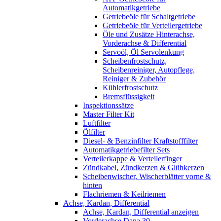
Automatikgetriebe
Getriebeöle für Schaltgetriebe
Getriebeöle für Verteilergetriebe
Öle und Zusätze Hinterachse,
Vorderachse & Differential
Servoöl, Öl Servolenkung
Scheibenfrostschutz,
Scheibenreiniger, Autopflege,
Reiniger & Zubehör
Kühlerfrostschutz
Bremsflüssigkeit
Inspektionssätze
Master Filter Kit
Luftfilter
Ölfilter
Diesel- & Benzinfilter Kraftstofffilter
Automatikgetriebefilter Sets
Verteilerkappe & Verteilerfinger
Zündkabel, Zündkerzen & Glühkerzen
Scheibenwischer, Wischerblätter vorne &
hinten
Flachriemen & Keilriemen
Achse, Kardan, Differential
Achse, Kardan, Differential anzeigen
Vorderachse Dana 30