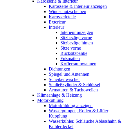
Karosserie & Interieur
Karosserie & Interieur anzeigen
Windschutzscheiben
Karosserieteile
Exterieur
Interieur
Interieur anzeigen
Sitzbezüge vorne
Sitzbezüge hinten
Sitze vorne
Rücksitzbänke
Fußmatten
Kofferraumwannen
Dichtungen
Spiegel und Antennen
Scheibenwischer
Schließzylinder & Schlüssel
Armaturen & Tachowellen
Klimaanlage & Heizung
Motorkühlung
Motorkühlung anzeigen
Wasserpumpen, Rollen & Lüfter
Kupplung
Wasserkühler, Schläuche Ablasshahn &
Kühlerdeckel