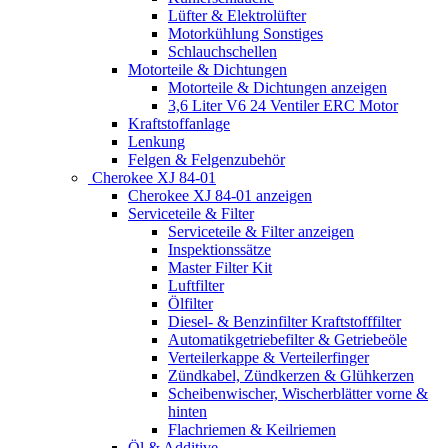
Lüfter & Elektrolüfter
Motorkühlung Sonstiges
Schlauchschellen
Motorteile & Dichtungen
Motorteile & Dichtungen anzeigen
3,6 Liter V6 24 Ventiler ERC Motor
Kraftstoffanlage
Lenkung
Felgen & Felgenzubehör
Cherokee XJ 84-01
Cherokee XJ 84-01 anzeigen
Serviceteile & Filter
Serviceteile & Filter anzeigen
Inspektionssätze
Master Filter Kit
Luftfilter
Ölfilter
Diesel- & Benzinfilter Kraftstofffilter
Automatikgetriebefilter & Getriebeöle
Verteilerkappe & Verteilerfinger
Zündkabel, Zündkerzen & Glühkerzen
Scheibenwischer, Wischerblätter vorne &
hinten
Flachriemen & Keilriemen
Öl & Additive