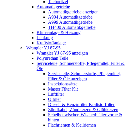
Tachoritzel
Automatikgetriebe
Automatikgetriebe anzeigen
A904 Automatikgetriebe
A999 Automatikgetriebe
TH400 Automatikgetriebe
Klimaanlage & Heizung
Lenkung
Kraftstoffanlage
Wrangler YJ 87-95
Wrangler YJ 87-95 anzeigen
Polyurethan Teile
Serviceteile, Schmierstoffe, Pflegemittel, Filter &
Öle
Serviceteile, Schmierstoffe, Pflegemittel,
Filter & Öle anzeigen
Inspektionssätze
Master Filter Kit
Luftfilter
Ölfilter
Diesel- & Benzinfilter Kraftstofffilter
Zündkabel, Zündkerzen & Glühkerzen
Scheibenwischer, Wischerblätter vorne &
hinten
Flachriemen & Keilriemen