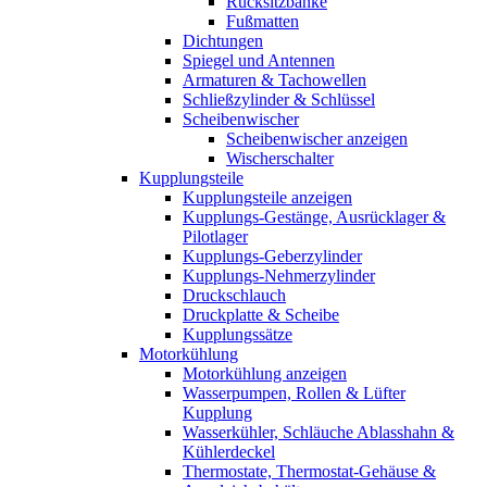
Rücksitzbänke
Fußmatten
Dichtungen
Spiegel und Antennen
Armaturen & Tachowellen
Schließzylinder & Schlüssel
Scheibenwischer
Scheibenwischer anzeigen
Wischerschalter
Kupplungsteile
Kupplungsteile anzeigen
Kupplungs-Gestänge, Ausrücklager &
Pilotlager
Kupplungs-Geberzylinder
Kupplungs-Nehmerzylinder
Druckschlauch
Druckplatte & Scheibe
Kupplungssätze
Motorkühlung
Motorkühlung anzeigen
Wasserpumpen, Rollen & Lüfter
Kupplung
Wasserkühler, Schläuche Ablasshahn &
Kühlerdeckel
Thermostate, Thermostat-Gehäuse &