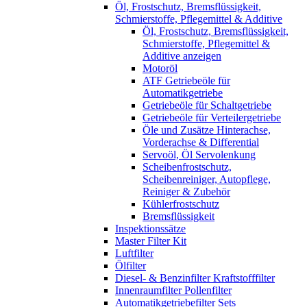
Öl, Frostschutz, Bremsflüssigkeit,
Schmierstoffe, Pflegemittel & Additive
Öl, Frostschutz, Bremsflüssigkeit,
Schmierstoffe, Pflegemittel &
Additive anzeigen
Motoröl
ATF Getriebeöle für
Automatikgetriebe
Getriebeöle für Schaltgetriebe
Getriebeöle für Verteilergetriebe
Öle und Zusätze Hinterachse,
Vorderachse & Differential
Servoöl, Öl Servolenkung
Scheibenfrostschutz,
Scheibenreiniger, Autopflege,
Reiniger & Zubehör
Kühlerfrostschutz
Bremsflüssigkeit
Inspektionssätze
Master Filter Kit
Luftfilter
Ölfilter
Diesel- & Benzinfilter Kraftstofffilter
Innenraumfilter Pollenfilter
Automatikgetriebefilter Sets