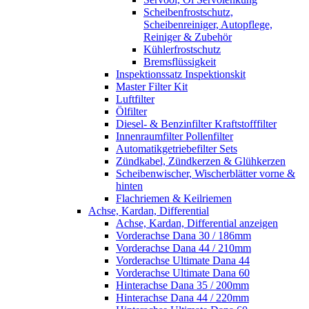
Scheibenfrostschutz,
Scheibenreiniger, Autopflege,
Reiniger & Zubehör
Kühlerfrostschutz
Bremsflüssigkeit
Inspektionssatz Inspektionskit
Master Filter Kit
Luftfilter
Ölfilter
Diesel- & Benzinfilter Kraftstofffilter
Innenraumfilter Pollenfilter
Automatikgetriebefilter Sets
Zündkabel, Zündkerzen & Glühkerzen
Scheibenwischer, Wischerblätter vorne &
hinten
Flachriemen & Keilriemen
Achse, Kardan, Differential
Achse, Kardan, Differential anzeigen
Vorderachse Dana 30 / 186mm
Vorderachse Dana 44 / 210mm
Vorderachse Ultimate Dana 44
Vorderachse Ultimate Dana 60
Hinterachse Dana 35 / 200mm
Hinterachse Dana 44 / 220mm