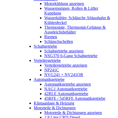
Motorkühlung anzeigen
Wasserpumpen, Rollen & Lüfter
Kupplung
Wasserkühler, Schläuche Ablasshahn &
Kühlerdeckel
Thermostate, Thermostat-Gehäuse &
Ausgleichsbehälter
Riemen
Schlauchschellen
Schaltgetriebe
Schaltgetriebe anzeigen
NSG370 6-Gang Schaltgetriebe
Verteilergetriebe
Verteilergetriebe anzeigen
NP241C
NVG241 + NV241OR
Automatikgetriebe
Automatikgetriebe anzeigen
NAG1 Automatikgetriebe
42RLE Automatikgetriebe
45RFE / 545RFE Automatikgetriebe
Klimaanlage & Heizung
Motorteile & Dichtungen
Motorteile & Dichtungen anzeigen
2,8 Liter CRD Diesel