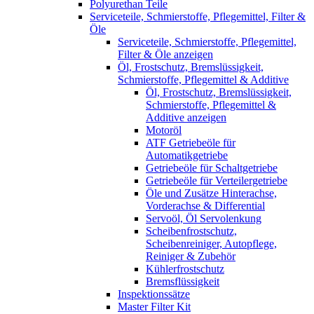
Polyurethan Teile
Serviceteile, Schmierstoffe, Pflegemittel, Filter &
Öle
Serviceteile, Schmierstoffe, Pflegemittel,
Filter & Öle anzeigen
Öl, Frostschutz, Bremslüssigkeit,
Schmierstoffe, Pflegemittel & Additive
Öl, Frostschutz, Bremslüssigkeit,
Schmierstoffe, Pflegemittel &
Additive anzeigen
Motoröl
ATF Getriebeöle für
Automatikgetriebe
Getriebeöle für Schaltgetriebe
Getriebeöle für Verteilergetriebe
Öle und Zusätze Hinterachse,
Vorderachse & Differential
Servoöl, Öl Servolenkung
Scheibenfrostschutz,
Scheibenreiniger, Autopflege,
Reiniger & Zubehör
Kühlerfrostschutz
Bremsflüssigkeit
Inspektionssätze
Master Filter Kit