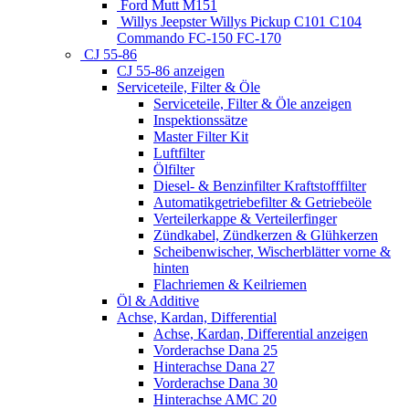
Ford Mutt M151
Willys Jeepster Willys Pickup C101 C104
Commando FC-150 FC-170
CJ 55-86
CJ 55-86 anzeigen
Serviceteile, Filter & Öle
Serviceteile, Filter & Öle anzeigen
Inspektionssätze
Master Filter Kit
Luftfilter
Ölfilter
Diesel- & Benzinfilter Kraftstofffilter
Automatikgetriebefilter & Getriebeöle
Verteilerkappe & Verteilerfinger
Zündkabel, Zündkerzen & Glühkerzen
Scheibenwischer, Wischerblätter vorne &
hinten
Flachriemen & Keilriemen
Öl & Additive
Achse, Kardan, Differential
Achse, Kardan, Differential anzeigen
Vorderachse Dana 25
Hinterachse Dana 27
Vorderachse Dana 30
Hinterachse AMC 20