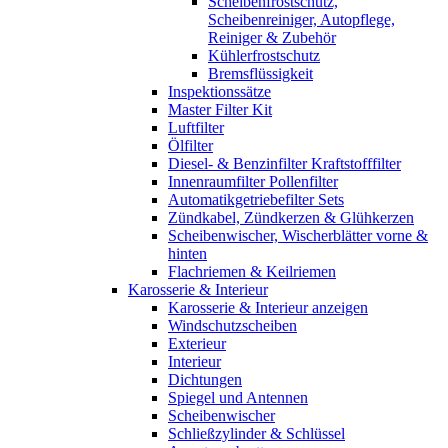
Scheibenfrostschutz,
Scheibenreiniger, Autopflege,
Reiniger & Zubehör
Kühlerfrostschutz
Bremsflüssigkeit
Inspektionssätze
Master Filter Kit
Luftfilter
Ölfilter
Diesel- & Benzinfilter Kraftstofffilter
Innenraumfilter Pollenfilter
Automatikgetriebefilter Sets
Zündkabel, Zündkerzen & Glühkerzen
Scheibenwischer, Wischerblätter vorne &
hinten
Flachriemen & Keilriemen
Karosserie & Interieur
Karosserie & Interieur anzeigen
Windschutzscheiben
Exterieur
Interieur
Dichtungen
Spiegel und Antennen
Scheibenwischer
Schließzylinder & Schlüssel