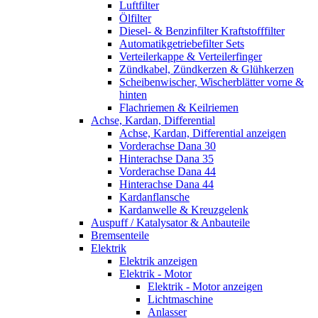
Luftfilter
Ölfilter
Diesel- & Benzinfilter Kraftstofffilter
Automatikgetriebefilter Sets
Verteilerkappe & Verteilerfinger
Zündkabel, Zündkerzen & Glühkerzen
Scheibenwischer, Wischerblätter vorne &
hinten
Flachriemen & Keilriemen
Achse, Kardan, Differential
Achse, Kardan, Differential anzeigen
Vorderachse Dana 30
Hinterachse Dana 35
Vorderachse Dana 44
Hinterachse Dana 44
Kardanflansche
Kardanwelle & Kreuzgelenk
Auspuff / Katalysator & Anbauteile
Bremsenteile
Elektrik
Elektrik anzeigen
Elektrik - Motor
Elektrik - Motor anzeigen
Lichtmaschine
Anlasser