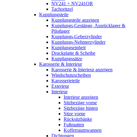
NV241 + NV241OR
Tachoritzel
Kupplungsteile
Kupplungsteile anzeigen
Kupplungs-Gestänge, Ausrücklager &
Pilotlager
Kupplungs-Geberzylinder
Kupplungs-Nehmerzylinder
Kupplungseinheit
Druckplatte & Scheibe
Kupplungssätze
Karosserie & Interieur
Karosserie & Interieur anzeigen
Windschutzscheiben
Karosserieteile
Exterieur
Interieur
Interieur anzeigen
Sitzbezüge vorne
Sitzbezüge hinten
Sitze vorne
Rücksitzbänke
Fußmatten
Kofferraumwannen
Dichtungen