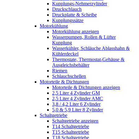
Kupplungs-Nehmerzylinder
Druckschlauch
Druckplatte & Scheibe
Kupplungssätze
Motorkühlung
Motorkühlung anzeigen
Wasserpumpen, Rollen & Lüfter
Kupplung
Wasserkühler, Schläuche Ablasshahn &
Kühlerdeckel
Thermostate, Thermostat-Gehäuse &
Ausgleichsbehälter
Riemen
Schlauchschellen
Motorteile & Dichtungen
Motorteile & Dichtungen anzeigen
2,5 Liter 4 Zylinder GM
2,5 Liter 4 Zylinder AMC
3,8 / 4,2 Liter 6 Zylinder
5,0 & 5,9 Liter 8 Zylinder
Schaltgetriebe
Schaltgetriebe anzeigen
T14 Schaltgetriebe
T15 Schaltgetriebe
T18 Schaltgetriebe