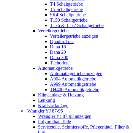
T4 Schaltgetriebe
T5 Schaltgetriebe
SR4 Schaltgetriebe
T150 Schaltgetriebe
T176 & T177 Schaltgetriebe
Verteilergetriebe
Verteilergetriebe anzeigen
Quadra-Trac
Dana 18
Dana 20
Dana 300
Tachoritzel
Automatikgetriebe
Automatikgetriebe anzeigen
A904 Automatikgetriebe
A999 Automatikgetriebe
TH400 Automatikgetriebe
Klimaanlage & Heizung
Lenkung
Kraftstoffanlage
Wrangler YJ 87-95
Wrangler YJ 87-95 anzeigen
Polyurethan Teile
Serviceteile, Schmierstoffe, Pflegemittel, Filter &
Öle