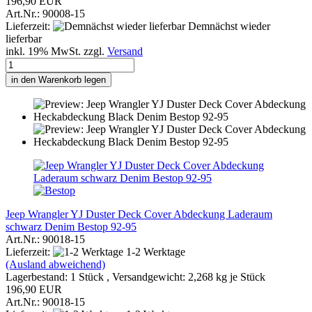
196,90 EUR
Art.Nr.: 90008-15
Lieferzeit:
Demnächst wieder
lieferbar
inkl. 19% MwSt. zzgl.
Versand
in den Warenkorb legen
Jeep Wrangler YJ Duster Deck Cover Abdeckung Laderaum
schwarz Denim Bestop 92-95
Art.Nr.: 90018-15
Lieferzeit:
1-2 Werktage
(Ausland abweichend)
Lagerbestand: 1 Stück , Versandgewicht:
2,268
kg je Stück
196,90 EUR
Art.Nr.: 90018-15