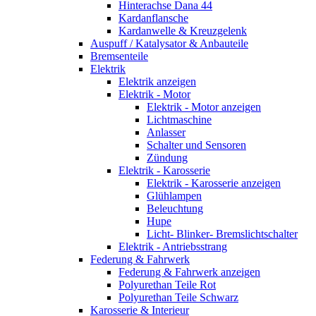
Hinterachse Dana 44
Kardanflansche
Kardanwelle & Kreuzgelenk
Auspuff / Katalysator & Anbauteile
Bremsenteile
Elektrik
Elektrik anzeigen
Elektrik - Motor
Elektrik - Motor anzeigen
Lichtmaschine
Anlasser
Schalter und Sensoren
Zündung
Elektrik - Karosserie
Elektrik - Karosserie anzeigen
Glühlampen
Beleuchtung
Hupe
Licht- Blinker- Bremslichtschalter
Elektrik - Antriebsstrang
Federung & Fahrwerk
Federung & Fahrwerk anzeigen
Polyurethan Teile Rot
Polyurethan Teile Schwarz
Karosserie & Interieur