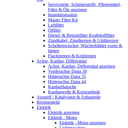
Serviceteile, Schmierstoffe, Pflegemittel,
Filter & Öle anzeigen
Inspektionssätze
Master Filter Kit
Luftfilter
Ölfilter
Diesel- & Benzinfilter Kraftstofffilter
Zündkabel, Zündkerzen & Glühkerzen
Scheibenwischer, Wischerblätter vorne &
hinten
Flachriemen & Keilriemen
Achse, Kardan, Differential
Achse, Kardan, Differential anzeigen
Vorderachse Dana 30
Hinterachse Dana 35
Hinterachse Dana 44
Kardanflansche
Kardanwelle & Kreuzgelenk
Auspuff / Katalysator & Anbauteile
Bremsenteile
Elektrik
Elektrik anzeigen
Elektrik - Motor
Elektrik - Motor anzeigen
Lichtmaschine