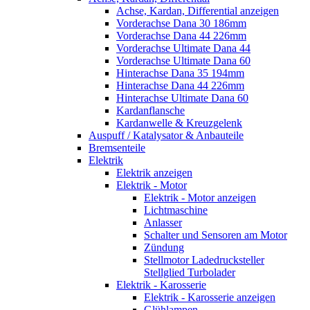
Achse, Kardan, Differential anzeigen
Vorderachse Dana 30 186mm
Vorderachse Dana 44 226mm
Vorderachse Ultimate Dana 44
Vorderachse Ultimate Dana 60
Hinterachse Dana 35 194mm
Hinterachse Dana 44 226mm
Hinterachse Ultimate Dana 60
Kardanflansche
Kardanwelle & Kreuzgelenk
Auspuff / Katalysator & Anbauteile
Bremsenteile
Elektrik
Elektrik anzeigen
Elektrik - Motor
Elektrik - Motor anzeigen
Lichtmaschine
Anlasser
Schalter und Sensoren am Motor
Zündung
Stellmotor Ladedrucksteller
Stellglied Turbolader
Elektrik - Karosserie
Elektrik - Karosserie anzeigen
Glühlampen