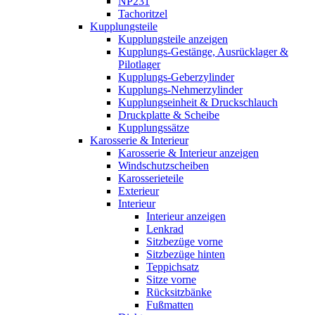
NP231
Tachoritzel
Kupplungsteile
Kupplungsteile anzeigen
Kupplungs-Gestänge, Ausrücklager &
Pilotlager
Kupplungs-Geberzylinder
Kupplungs-Nehmerzylinder
Kupplungseinheit & Druckschlauch
Druckplatte & Scheibe
Kupplungssätze
Karosserie & Interieur
Karosserie & Interieur anzeigen
Windschutzscheiben
Karosserieteile
Exterieur
Interieur
Interieur anzeigen
Lenkrad
Sitzbezüge vorne
Sitzbezüge hinten
Teppichsatz
Sitze vorne
Rücksitzbänke
Fußmatten