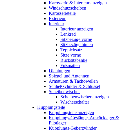
Karosserie & Interieur anzeigen
Windschutzscheiben
Karosserieteile
Exterieur
Interieur
Interieur anzeigen
Lenkrad
Sitzbezüge vorne
Sitzbezüge hinten
Teppichsatz
Sitze vorne
Rücksitzbänke
Fußmatten
Dichtungen
Spiegel und Antennen
Armaturen & Tachowellen
Schließzylinder & Schlüssel
Scheibenwischer
Scheibenwischer anzeigen
Wischerschalter
Kupplungsteile
Kupplungsteile anzeigen
Kupplungs-Gestänge, Ausrücklager &
Pilotlager
Kupplungs-Geberzylinder