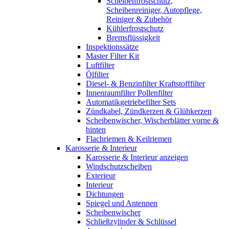
Scheibenfrostschutz,
Scheibenreiniger, Autopflege,
Reiniger & Zubehör
Kühlerfrostschutz
Bremsflüssigkeit
Inspektionssätze
Master Filter Kit
Luftfilter
Ölfilter
Diesel- & Benzinfilter Kraftstofffilter
Innenraumfilter Pollenfilter
Automatikgetriebefilter Sets
Zündkabel, Zündkerzen & Glühkerzen
Scheibenwischer, Wischerblätter vorne &
hinten
Flachriemen & Keilriemen
Karosserie & Interieur
Karosserie & Interieur anzeigen
Windschutzscheiben
Exterieur
Interieur
Dichtungen
Spiegel und Antennen
Scheibenwischer
Schließzylinder & Schlüssel