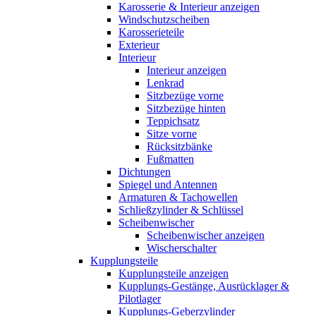
Karosserie & Interieur anzeigen
Windschutzscheiben
Karosserieteile
Exterieur
Interieur
Interieur anzeigen
Lenkrad
Sitzbezüge vorne
Sitzbezüge hinten
Teppichsatz
Sitze vorne
Rücksitzbänke
Fußmatten
Dichtungen
Spiegel und Antennen
Armaturen & Tachowellen
Schließzylinder & Schlüssel
Scheibenwischer
Scheibenwischer anzeigen
Wischerschalter
Kupplungsteile
Kupplungsteile anzeigen
Kupplungs-Gestänge, Ausrücklager &
Pilotlager
Kupplungs-Geberzylinder