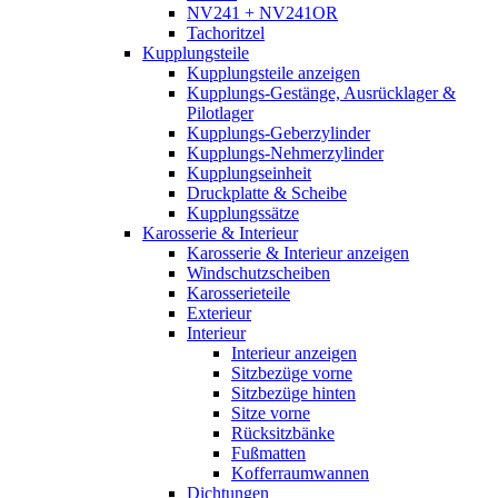
NV241 + NV241OR
Tachoritzel
Kupplungsteile
Kupplungsteile anzeigen
Kupplungs-Gestänge, Ausrücklager &
Pilotlager
Kupplungs-Geberzylinder
Kupplungs-Nehmerzylinder
Kupplungseinheit
Druckplatte & Scheibe
Kupplungssätze
Karosserie & Interieur
Karosserie & Interieur anzeigen
Windschutzscheiben
Karosserieteile
Exterieur
Interieur
Interieur anzeigen
Sitzbezüge vorne
Sitzbezüge hinten
Sitze vorne
Rücksitzbänke
Fußmatten
Kofferraumwannen
Dichtungen