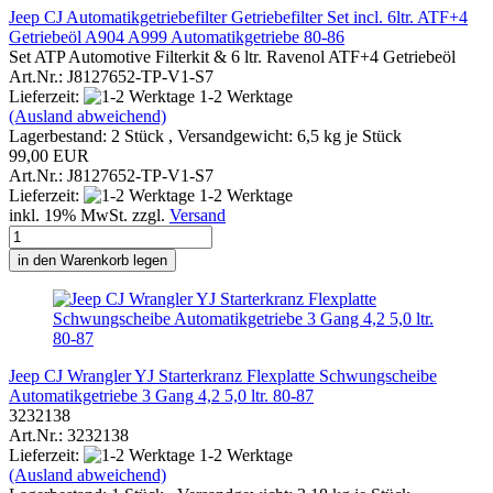
Jeep CJ Automatikgetriebefilter Getriebefilter Set incl. 6ltr. ATF+4
Getriebeöl A904 A999 Automatikgetriebe 80-86
Set ATP Automotive Filterkit & 6 ltr. Ravenol ATF+4 Getriebeöl
Art.Nr.: J8127652-TP-V1-S7
Lieferzeit:
1-2 Werktage
(Ausland abweichend)
Lagerbestand: 2 Stück , Versandgewicht:
6,5
kg je Stück
99,00 EUR
Art.Nr.: J8127652-TP-V1-S7
Lieferzeit:
1-2 Werktage
inkl. 19% MwSt. zzgl.
Versand
in den Warenkorb legen
Jeep CJ Wrangler YJ Starterkranz Flexplatte Schwungscheibe
Automatikgetriebe 3 Gang 4,2 5,0 ltr. 80-87
3232138
Art.Nr.: 3232138
Lieferzeit:
1-2 Werktage
(Ausland abweichend)