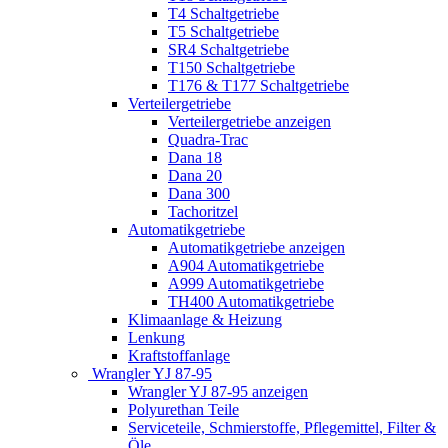
T4 Schaltgetriebe
T5 Schaltgetriebe
SR4 Schaltgetriebe
T150 Schaltgetriebe
T176 & T177 Schaltgetriebe
Verteilergetriebe
Verteilergetriebe anzeigen
Quadra-Trac
Dana 18
Dana 20
Dana 300
Tachoritzel
Automatikgetriebe
Automatikgetriebe anzeigen
A904 Automatikgetriebe
A999 Automatikgetriebe
TH400 Automatikgetriebe
Klimaanlage & Heizung
Lenkung
Kraftstoffanlage
Wrangler YJ 87-95
Wrangler YJ 87-95 anzeigen
Polyurethan Teile
Serviceteile, Schmierstoffe, Pflegemittel, Filter &
Öle