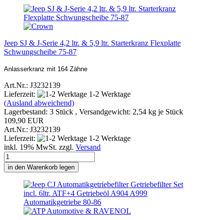
Jeep SJ & J-Serie 4,2 ltr. & 5,9 ltr. Starterkranz Flexplatte
Schwungscheibe 75-87
Anlasserkranz mit 164 Zähne
Art.Nr.: J3232139
Lieferzeit:
1-2 Werktage
(Ausland abweichend)
Lagerbestand: 3 Stück , Versandgewicht:
2,54
kg je Stück
109,90 EUR
Art.Nr.: J3232139
Lieferzeit:
1-2 Werktage
inkl. 19% MwSt. zzgl.
Versand
in den Warenkorb legen