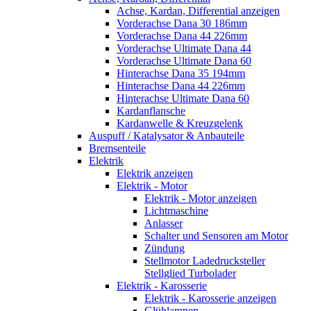
Achse, Kardan, Differential anzeigen
Vorderachse Dana 30 186mm
Vorderachse Dana 44 226mm
Vorderachse Ultimate Dana 44
Vorderachse Ultimate Dana 60
Hinterachse Dana 35 194mm
Hinterachse Dana 44 226mm
Hinterachse Ultimate Dana 60
Kardanflansche
Kardanwelle & Kreuzgelenk
Auspuff / Katalysator & Anbauteile
Bremsenteile
Elektrik
Elektrik anzeigen
Elektrik - Motor
Elektrik - Motor anzeigen
Lichtmaschine
Anlasser
Schalter und Sensoren am Motor
Zündung
Stellmotor Ladedrucksteller
Stellglied Turbolader
Elektrik - Karosserie
Elektrik - Karosserie anzeigen
Glühlampen