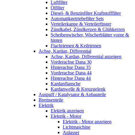
Luftfilter
Ölfilter
Diesel- & Benzinfilter Kraftstofffilter
Automatikgetriebefilter Sets
Verteilerkappe & Verteilerfinger
Zündkabel, Zündkerzen & Glühkerzen
Scheibenwischer, Wischerblätter vorne &
hinten
Flachriemen & Keilriemen
Achse, Kardan, Differential
Achse, Kardan, Differential anzeigen
Vorderachse Dana 30
Hinterachse Dana 35
Vorderachse Dana 44
Hinterachse Dana 44
Kardanflansche
Kardanwelle & Kreuzgelenk
Auspuff / Katalysator & Anbauteile
Bremsenteile
Elektrik
Elektrik anzeigen
Elektrik - Motor
Elektrik - Motor anzeigen
Lichtmaschine
Anlasser