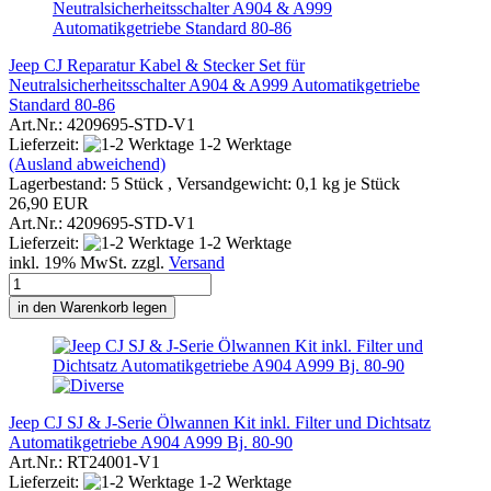
Jeep CJ Reparatur Kabel & Stecker Set für
Neutralsicherheitsschalter A904 & A999 Automatikgetriebe
Standard 80-86
Art.Nr.: 4209695-STD-V1
Lieferzeit:
1-2 Werktage
(Ausland abweichend)
Lagerbestand: 5 Stück , Versandgewicht:
0,1
kg je Stück
26,90 EUR
Art.Nr.: 4209695-STD-V1
Lieferzeit:
1-2 Werktage
inkl. 19% MwSt. zzgl.
Versand
in den Warenkorb legen
Jeep CJ SJ & J-Serie Ölwannen Kit inkl. Filter und Dichtsatz
Automatikgetriebe A904 A999 Bj. 80-90
Art.Nr.: RT24001-V1
Lieferzeit:
1-2 Werktage