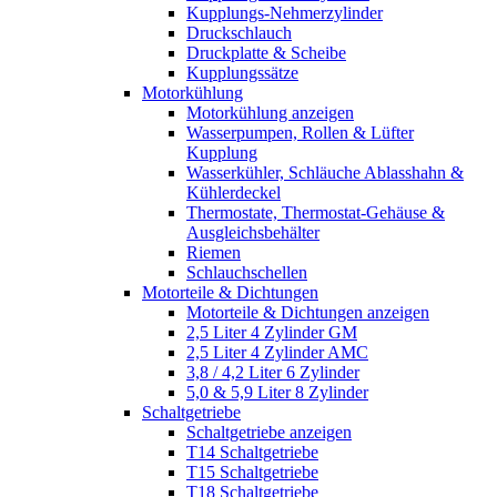
Kupplungs-Nehmerzylinder
Druckschlauch
Druckplatte & Scheibe
Kupplungssätze
Motorkühlung
Motorkühlung anzeigen
Wasserpumpen, Rollen & Lüfter
Kupplung
Wasserkühler, Schläuche Ablasshahn &
Kühlerdeckel
Thermostate, Thermostat-Gehäuse &
Ausgleichsbehälter
Riemen
Schlauchschellen
Motorteile & Dichtungen
Motorteile & Dichtungen anzeigen
2,5 Liter 4 Zylinder GM
2,5 Liter 4 Zylinder AMC
3,8 / 4,2 Liter 6 Zylinder
5,0 & 5,9 Liter 8 Zylinder
Schaltgetriebe
Schaltgetriebe anzeigen
T14 Schaltgetriebe
T15 Schaltgetriebe
T18 Schaltgetriebe