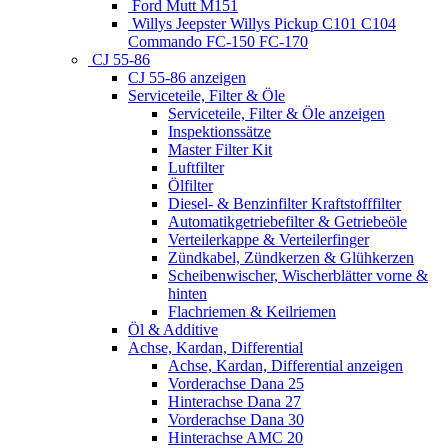
Ford Mutt M151
Willys Jeepster Willys Pickup C101 C104
Commando FC-150 FC-170
CJ 55-86
CJ 55-86 anzeigen
Serviceteile, Filter & Öle
Serviceteile, Filter & Öle anzeigen
Inspektionssätze
Master Filter Kit
Luftfilter
Ölfilter
Diesel- & Benzinfilter Kraftstofffilter
Automatikgetriebefilter & Getriebeöle
Verteilerkappe & Verteilerfinger
Zündkabel, Zündkerzen & Glühkerzen
Scheibenwischer, Wischerblätter vorne &
hinten
Flachriemen & Keilriemen
Öl & Additive
Achse, Kardan, Differential
Achse, Kardan, Differential anzeigen
Vorderachse Dana 25
Hinterachse Dana 27
Vorderachse Dana 30
Hinterachse AMC 20