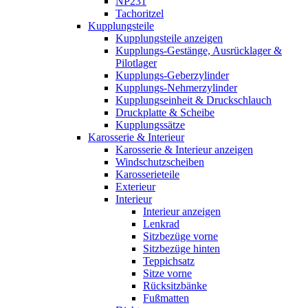
NP231
Tachoritzel
Kupplungsteile
Kupplungsteile anzeigen
Kupplungs-Gestänge, Ausrücklager &
Pilotlager
Kupplungs-Geberzylinder
Kupplungs-Nehmerzylinder
Kupplungseinheit & Druckschlauch
Druckplatte & Scheibe
Kupplungssätze
Karosserie & Interieur
Karosserie & Interieur anzeigen
Windschutzscheiben
Karosserieteile
Exterieur
Interieur
Interieur anzeigen
Lenkrad
Sitzbezüge vorne
Sitzbezüge hinten
Teppichsatz
Sitze vorne
Rücksitzbänke
Fußmatten