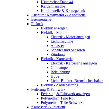
Hinterachse Dana 44
Kardanflansche
Kardanwelle & Kreuzgelenk
Auspuff / Katalysator & Anbauteile
Bremsenteile
Elektrik
Elektrik anzeigen
Elektrik - Motor
Elektrik - Motor anzeigen
Lichtmaschine
Anlasser
Schalter und Sensoren
Zündung
Elektrik - Karosserie
Elektrik - Karosserie anzeigen
Glühlampen
Beleuchtung
Hupe
Licht- Blinker- Bremslichtschalter
Elektrik - Antriebsstrang
Federung & Fahrwerk
Federung & Fahrwerk anzeigen
Polyurethan Teile Rot
Polyurethan Teile Schwarz
Karosserie & Interieur