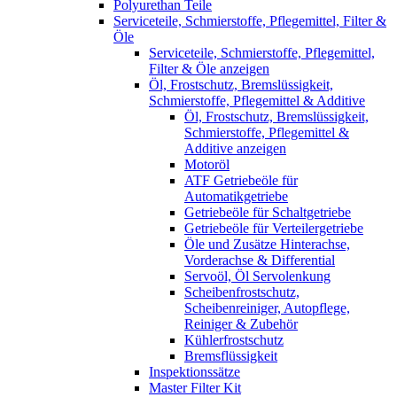
Polyurethan Teile
Serviceteile, Schmierstoffe, Pflegemittel, Filter &
Öle
Serviceteile, Schmierstoffe, Pflegemittel,
Filter & Öle anzeigen
Öl, Frostschutz, Bremslüssigkeit,
Schmierstoffe, Pflegemittel & Additive
Öl, Frostschutz, Bremslüssigkeit,
Schmierstoffe, Pflegemittel &
Additive anzeigen
Motoröl
ATF Getriebeöle für
Automatikgetriebe
Getriebeöle für Schaltgetriebe
Getriebeöle für Verteilergetriebe
Öle und Zusätze Hinterachse,
Vorderachse & Differential
Servoöl, Öl Servolenkung
Scheibenfrostschutz,
Scheibenreiniger, Autopflege,
Reiniger & Zubehör
Kühlerfrostschutz
Bremsflüssigkeit
Inspektionssätze
Master Filter Kit