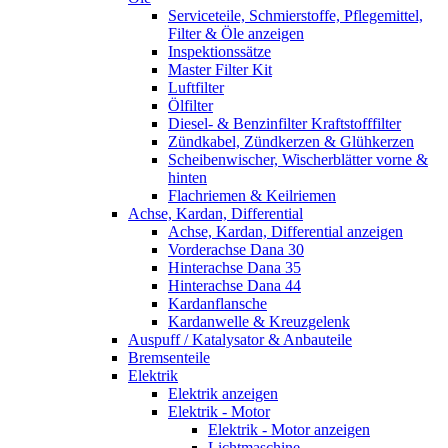
Serviceteile, Schmierstoffe, Pflegemittel,
Filter & Öle anzeigen
Inspektionssätze
Master Filter Kit
Luftfilter
Ölfilter
Diesel- & Benzinfilter Kraftstofffilter
Zündkabel, Zündkerzen & Glühkerzen
Scheibenwischer, Wischerblätter vorne &
hinten
Flachriemen & Keilriemen
Achse, Kardan, Differential
Achse, Kardan, Differential anzeigen
Vorderachse Dana 30
Hinterachse Dana 35
Hinterachse Dana 44
Kardanflansche
Kardanwelle & Kreuzgelenk
Auspuff / Katalysator & Anbauteile
Bremsenteile
Elektrik
Elektrik anzeigen
Elektrik - Motor
Elektrik - Motor anzeigen
Lichtmaschine