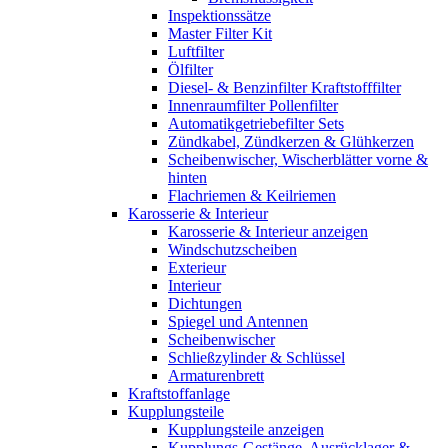
Inspektionssätze
Master Filter Kit
Luftfilter
Ölfilter
Diesel- & Benzinfilter Kraftstofffilter
Innenraumfilter Pollenfilter
Automatikgetriebefilter Sets
Zündkabel, Zündkerzen & Glühkerzen
Scheibenwischer, Wischerblätter vorne &
hinten
Flachriemen & Keilriemen
Karosserie & Interieur
Karosserie & Interieur anzeigen
Windschutzscheiben
Exterieur
Interieur
Dichtungen
Spiegel und Antennen
Scheibenwischer
Schließzylinder & Schlüssel
Armaturenbrett
Kraftstoffanlage
Kupplungsteile
Kupplungsteile anzeigen
Kupplungs-Gestänge, Ausrücklager &