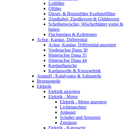
Luftfilter
Ölfilter
Diesel- & Benzinfilter Kraftstofffilter
Zündkabel, Zündkerzen & Glühkerzen
Scheibenwischer, Wischerblätter vorne &
hinten
Flachriemen & Keilriemen
Achse, Kardan, Differential
Achse, Kardan, Differential anzeigen
Vorderachse Dana 30
Hinterachse Dana 35
Hinterachse Dana 44
Kardanflansche
Kardanwelle & Kreuzgelenk
Auspuff / Katalysator & Anbauteile
Bremsenteile
Elektrik
Elektrik anzeigen
Elektrik - Motor
Elektrik - Motor anzeigen
Lichtmaschine
Anlasser
Schalter und Sensoren
Zündung
Elektrik - Karosserie