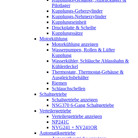
Pilotlager
Kupplungs-Geberzylinder
Kupplungs-Nehmerzylinder
Kupplungseinheit
Druckplatte & Scheibe
Kupplungssätze
Motorkühlung
Motorkühlung anzeigen
Wasserpumpen, Rollen & Lüfter
Kupplung
Wasserkühler, Schläuche Ablasshahn &
Kühlerdeckel
Thermostate, Thermostat-Gehäuse &
Ausgleichsbehälter
Riemen
Schlauchschellen
Schaltgetriebe
Schaltgetriebe anzeigen
NSG370 6-Gang Schaltgetriebe
Verteilergetriebe
Verteilergetriebe anzeigen
NP241C
NVG241 + NV241OR
Automatikgetriebe