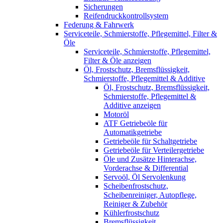
Sicherungen
Reifendruckkontrollsystem
Federung & Fahrwerk
Serviceteile, Schmierstoffe, Pflegemittel, Filter &
Öle
Serviceteile, Schmierstoffe, Pflegemittel,
Filter & Öle anzeigen
Öl, Frostschutz, Bremsflüssigkeit,
Schmierstoffe, Pflegemittel & Additive
Öl, Frostschutz, Bremsflüssigkeit,
Schmierstoffe, Pflegemittel &
Additive anzeigen
Motoröl
ATF Getriebeöle für
Automatikgetriebe
Getriebeöle für Schaltgetriebe
Getriebeöle für Verteilergetriebe
Öle und Zusätze Hinterachse,
Vorderachse & Differential
Servoöl, Öl Servolenkung
Scheibenfrostschutz,
Scheibenreiniger, Autopflege,
Reiniger & Zubehör
Kühlerfrostschutz
Bremsflüssigkeit