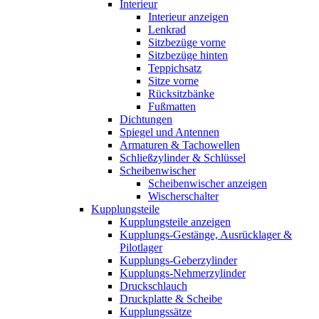
Interieur
Interieur anzeigen
Lenkrad
Sitzbezüge vorne
Sitzbezüge hinten
Teppichsatz
Sitze vorne
Rücksitzbänke
Fußmatten
Dichtungen
Spiegel und Antennen
Armaturen & Tachowellen
Schließzylinder & Schlüssel
Scheibenwischer
Scheibenwischer anzeigen
Wischerschalter
Kupplungsteile
Kupplungsteile anzeigen
Kupplungs-Gestänge, Ausrücklager &
Pilotlager
Kupplungs-Geberzylinder
Kupplungs-Nehmerzylinder
Druckschlauch
Druckplatte & Scheibe
Kupplungssätze