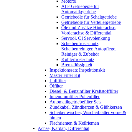
Motoröl
ATF Getriebeöle für
Automatikgetriebe
Getriebeöle für Schaltgetriebe
Getriebeöle für Verteilergetriebe
Öle und Zusätze Hinterachse,
Vorderachse & Differential
Servoöl, Öl Servolenkung
Scheibenfrostschutz,
Scheibenreiniger, Autopflege,
Reiniger & Zubehör
Kühlerfrostschutz
Bremsflüssigkeit
Inspektionssatz Inspektionskit
Master Filter Kit
Luftfilter
Ölfilter
Diesel- & Benzinfilter Kraftstofffilter
Innenraumfilter Pollenfilter
Automatikgetriebefilter Sets
Zündkabel, Zündkerzen & Glühkerzen
Scheibenwischer, Wischerblätter vorne &
hinten
Flachriemen & Keilriemen
Achse, Kardan, Differential