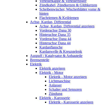
Verteilerkappe & Verteilerfinger
Zündkabel, Zündkerzen & Glühkerzen
Scheibenwischer, Wischerblätter vorne &
hinten
Flachriemen & Keilriemen
Achse, Kardan, Differential
Achse, Kardan, Differential anzeigen
Vorderachse Dana 30
Hinterachse Dana 35
Vorderachse Dana 44
Hinterachse Dana 44
Kardanflansche
Kardanwelle & Kreuzgelenk
Auspuff / Katalysator & Anbauteile
Bremsenteile
Elektrik
Elektrik anzeigen
Elektrik - Motor
Elektrik - Motor anzeigen
Lichtmaschine
Anlasser
Schalter und Sensoren
Zündung
Elektrik - Karosserie
Elektrik - Karosserie anzeigen