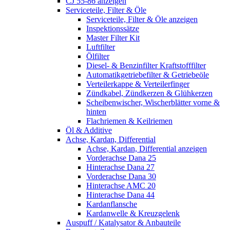
CJ 55-86 anzeigen
Serviceteile, Filter & Öle
Serviceteile, Filter & Öle anzeigen
Inspektionssätze
Master Filter Kit
Luftfilter
Ölfilter
Diesel- & Benzinfilter Kraftstofffilter
Automatikgetriebefilter & Getriebeöle
Verteilerkappe & Verteilerfinger
Zündkabel, Zündkerzen & Glühkerzen
Scheibenwischer, Wischerblätter vorne &
hinten
Flachriemen & Keilriemen
Öl & Additive
Achse, Kardan, Differential
Achse, Kardan, Differential anzeigen
Vorderachse Dana 25
Hinterachse Dana 27
Vorderachse Dana 30
Hinterachse AMC 20
Hinterachse Dana 44
Kardanflansche
Kardanwelle & Kreuzgelenk
Auspuff / Katalysator & Anbauteile