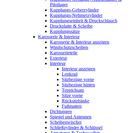
Pilotlager
Kupplungs-Geberzylinder
Kupplungs-Nehmerzylinder
Kupplungseinheit & Druckschlauch
Druckplatte & Scheibe
Kupplungssätze
Karosserie & Interieur
Karosserie & Interieur anzeigen
Windschutzscheiben
Karosserieteile
Exterieur
Interieur
Interieur anzeigen
Lenkrad
Sitzbezüge vorne
Sitzbezüge hinten
Teppichsatz
Sitze vorne
Rücksitzbänke
Fußmatten
Dichtungen
Spiegel und Antennen
Scheibenwischer
Schließzylinder & Schlüssel
Armaturen & Tachowellen