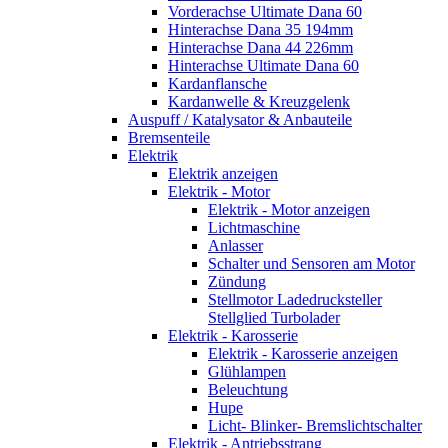
Vorderachse Ultimate Dana 60
Hinterachse Dana 35 194mm
Hinterachse Dana 44 226mm
Hinterachse Ultimate Dana 60
Kardanflansche
Kardanwelle & Kreuzgelenk
Auspuff / Katalysator & Anbauteile
Bremsenteile
Elektrik
Elektrik anzeigen
Elektrik - Motor
Elektrik - Motor anzeigen
Lichtmaschine
Anlasser
Schalter und Sensoren am Motor
Zündung
Stellmotor Ladedrucksteller
Stellglied Turbolader
Elektrik - Karosserie
Elektrik - Karosserie anzeigen
Glühlampen
Beleuchtung
Hupe
Licht- Blinker- Bremslichtschalter
Elektrik - Antriebsstrang