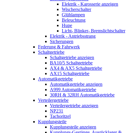
Elektrik - Karosserie anzeigen
Wischerschalter
Glühlampen
Beleuchtung
Hupe
Licht- Blinker- Bremslichtschalter
Elektrik - Antriebsstrang
Sicherungen
Federung & Fahrwerk
Schaltgetriebe
Schaltgetriebe anzeigen
BA10/5 Schaltgetriebe
AX4 & AX5 Schaltgetriebe
AX15 Schaltgetriebe
Automatikgetriebe
Automatikgetriebe anzeigen
A999 Automatikgetriebe
30RH & 32RH Automatikgetriebe
Verteilergetriebe
Verteilergetriebe anzeigen
NP231
Tachoritzel
Kupplungsteile
Kupplungsteile anzeigen
Kupplungs-Gestänge, Ausrücklager &