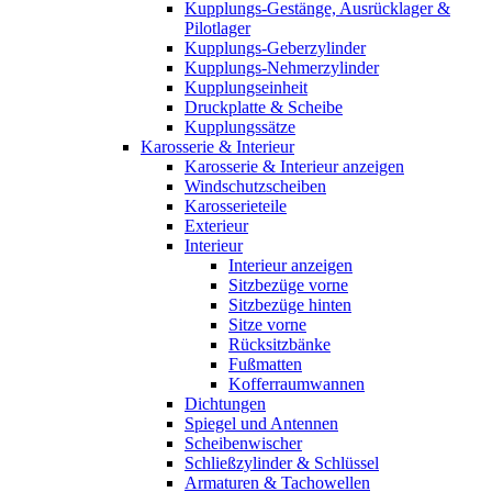
Kupplungs-Gestänge, Ausrücklager &
Pilotlager
Kupplungs-Geberzylinder
Kupplungs-Nehmerzylinder
Kupplungseinheit
Druckplatte & Scheibe
Kupplungssätze
Karosserie & Interieur
Karosserie & Interieur anzeigen
Windschutzscheiben
Karosserieteile
Exterieur
Interieur
Interieur anzeigen
Sitzbezüge vorne
Sitzbezüge hinten
Sitze vorne
Rücksitzbänke
Fußmatten
Kofferraumwannen
Dichtungen
Spiegel und Antennen
Scheibenwischer
Schließzylinder & Schlüssel
Armaturen & Tachowellen