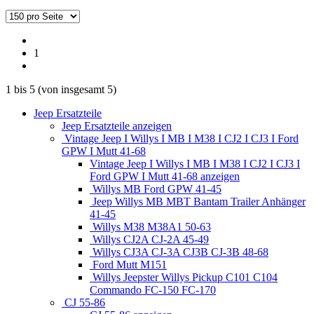
1
1
bis
5
(von insgesamt
5
)
Jeep Ersatzteile
Jeep Ersatzteile anzeigen
Vintage Jeep I Willys I MB I M38 I CJ2 I CJ3 I Ford
GPW I Mutt 41-68
Vintage Jeep I Willys I MB I M38 I CJ2 I CJ3 I
Ford GPW I Mutt 41-68 anzeigen
Willys MB Ford GPW 41-45
Jeep Willys MB MBT Bantam Trailer Anhänger
41-45
Willys M38 M38A1 50-63
Willys CJ2A CJ-2A 45-49
Willys CJ3A CJ-3A CJ3B CJ-3B 48-68
Ford Mutt M151
Willys Jeepster Willys Pickup C101 C104
Commando FC-150 FC-170
CJ 55-86