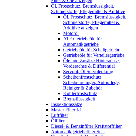
Filter & Öle anzeigen
Öl, Frostschutz, Bremslüssigkeit,
Schmierstoffe, Pflegemittel & Additive
Öl, Frostschutz, Bremslüssigkeit,
Schmierstoffe, Pflegemittel &
Additive anzeigen
Motoröl
ATF Getriebeöle für
Automatikgetriebe
Getriebeöle für Schaltgetriebe
Getriebeöle für Verteilergetriebe
Öle und Zusätze Hinterachse,
Vorderachse & Differential
Servoöl, Öl Servolenkung
Scheibenfrostschutz,
Scheibenreiniger, Autopflege,
Reiniger & Zubehör
Kühlerfrostschutz
Bremsflüssigkeit
Inspektionssätze
Master Filter Kit
Luftfilter
Ölfilter
Diesel- & Benzinfilter Kraftstofffilter
Automatikgetriebefilter Sets