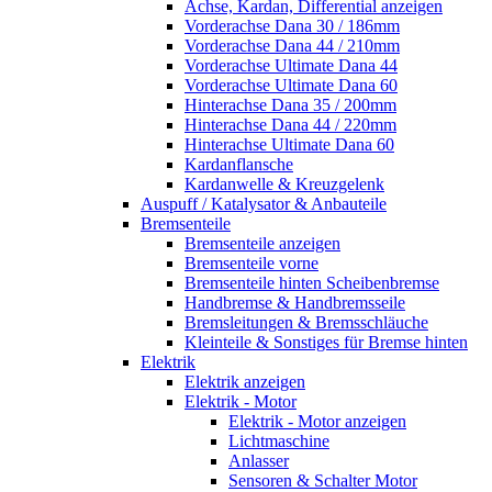
Achse, Kardan, Differential anzeigen
Vorderachse Dana 30 / 186mm
Vorderachse Dana 44 / 210mm
Vorderachse Ultimate Dana 44
Vorderachse Ultimate Dana 60
Hinterachse Dana 35 / 200mm
Hinterachse Dana 44 / 220mm
Hinterachse Ultimate Dana 60
Kardanflansche
Kardanwelle & Kreuzgelenk
Auspuff / Katalysator & Anbauteile
Bremsenteile
Bremsenteile anzeigen
Bremsenteile vorne
Bremsenteile hinten Scheibenbremse
Handbremse & Handbremsseile
Bremsleitungen & Bremsschläuche
Kleinteile & Sonstiges für Bremse hinten
Elektrik
Elektrik anzeigen
Elektrik - Motor
Elektrik - Motor anzeigen
Lichtmaschine
Anlasser
Sensoren & Schalter Motor