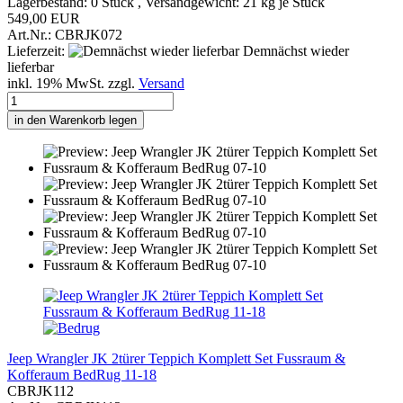
Lagerbestand: 0 Stück , Versandgewicht:
21
kg je Stück
549,00 EUR
Art.Nr.: CBRJK072
Lieferzeit:
Demnächst wieder
lieferbar
inkl. 19% MwSt. zzgl.
Versand
in den Warenkorb legen
Jeep Wrangler JK 2türer Teppich Komplett Set Fussraum &
Kofferaum BedRug 11-18
CBRJK112