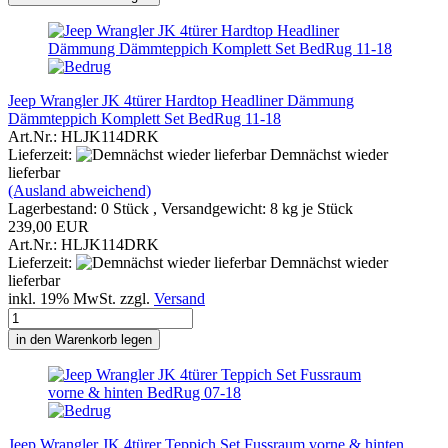
Jeep Wrangler JK 4türer Hardtop Headliner Dämmung
Dämmteppich Komplett Set BedRug 11-18
Art.Nr.: HLJK114DRK
Lieferzeit:
Demnächst wieder
lieferbar
(Ausland abweichend)
Lagerbestand: 0 Stück , Versandgewicht:
8
kg je Stück
239,00 EUR
Art.Nr.: HLJK114DRK
Lieferzeit:
Demnächst wieder
lieferbar
inkl. 19% MwSt. zzgl.
Versand
in den Warenkorb legen
Jeep Wrangler JK 4türer Teppich Set Fussraum vorne & hinten