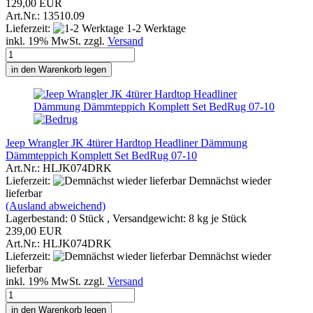
129,00 EUR
Art.Nr.: 13510.09
Lieferzeit:
1-2 Werktage
inkl. 19% MwSt. zzgl.
Versand
in den Warenkorb legen
Jeep Wrangler JK 4türer Hardtop Headliner Dämmung
Dämmteppich Komplett Set BedRug 07-10
Art.Nr.: HLJK074DRK
Lieferzeit:
Demnächst wieder
lieferbar
(Ausland abweichend)
Lagerbestand: 0 Stück , Versandgewicht:
8
kg je Stück
239,00 EUR
Art.Nr.: HLJK074DRK
Lieferzeit:
Demnächst wieder
lieferbar
inkl. 19% MwSt. zzgl.
Versand
in den Warenkorb legen