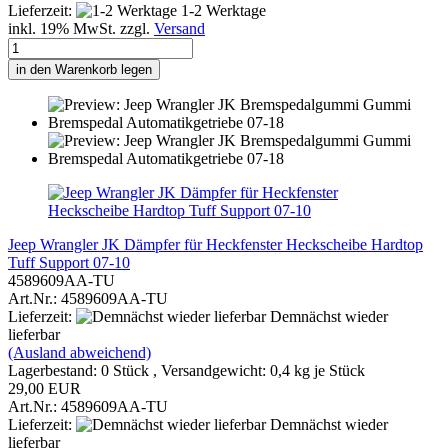
Lieferzeit:
1-2 Werktage
inkl. 19% MwSt. zzgl.
Versand
in den Warenkorb legen
Jeep Wrangler JK Dämpfer für Heckfenster Heckscheibe Hardtop
Tuff Support 07-10
4589609AA-TU
Art.Nr.: 4589609AA-TU
Lieferzeit:
Demnächst wieder
lieferbar
(Ausland abweichend)
Lagerbestand: 0 Stück , Versandgewicht:
0,4
kg je Stück
29,00 EUR
Art.Nr.: 4589609AA-TU
Lieferzeit:
Demnächst wieder
lieferbar