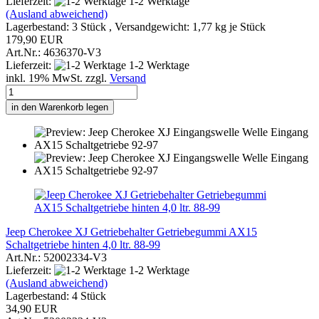
Lieferzeit:
1-2 Werktage
(Ausland abweichend)
Lagerbestand: 3 Stück , Versandgewicht:
1,77
kg je Stück
179,90 EUR
Art.Nr.: 4636370-V3
Lieferzeit:
1-2 Werktage
inkl. 19% MwSt. zzgl.
Versand
in den Warenkorb legen
Jeep Cherokee XJ Getriebehalter Getriebegummi AX15
Schaltgetriebe hinten 4,0 ltr. 88-99
Art.Nr.: 52002334-V3
Lieferzeit:
1-2 Werktage
(Ausland abweichend)
Lagerbestand: 4 Stück
34,90 EUR