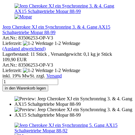
Jeep Cherokee XJ ein Synchronring 3. & 4. Gang AX15
Schaltgetriebe Mopar 88-99
Art.Nr.: 83506253-OP-V3
Lieferzeit:
1-2 Werktage
(Ausland abweichend)
Lagerbestand: 11 Stück , Versandgewicht:
0,1
kg je Stück
109,90 EUR
Art.Nr.: 83506253-OP-V3
Lieferzeit:
1-2 Werktage
inkl. 19% MwSt. zzgl.
Versand
in den Warenkorb legen