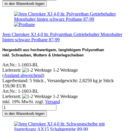
in den Warenkorb legen
Jeep Cherokee XJ 4,0 ltr. Polyurethan Getriebehalter Motorhalter
hinten schwarz Prothane 87-99
Hergestellt aus hochwertigem, langlebigem Polyurethan
inkl. Schrauben, Muttern & Unterlegscheiben
Art.Nr.: 1-1603-BL
Lieferzeit:
1-2 Werktage
(Ausland abweichend)
Lagerbestand: 5 Stück , Versandgewicht:
2,8259
kg je Stück
159,90 EUR
Art.Nr.: 1-1603-BL
Lieferzeit:
1-2 Werktage
inkl. 19% MwSt. zzgl.
Versand
in den Warenkorb legen