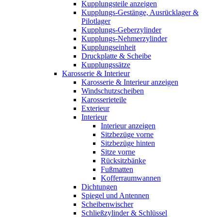
Kupplungsteile anzeigen
Kupplungs-Gestänge, Ausrücklager &
Pilotlager
Kupplungs-Geberzylinder
Kupplungs-Nehmerzylinder
Kupplungseinheit
Druckplatte & Scheibe
Kupplungssätze
Karosserie & Interieur
Karosserie & Interieur anzeigen
Windschutzscheiben
Karosserieteile
Exterieur
Interieur
Interieur anzeigen
Sitzbezüge vorne
Sitzbezüge hinten
Sitze vorne
Rücksitzbänke
Fußmatten
Kofferraumwannen
Dichtungen
Spiegel und Antennen
Scheibenwischer
Schließzylinder & Schlüssel