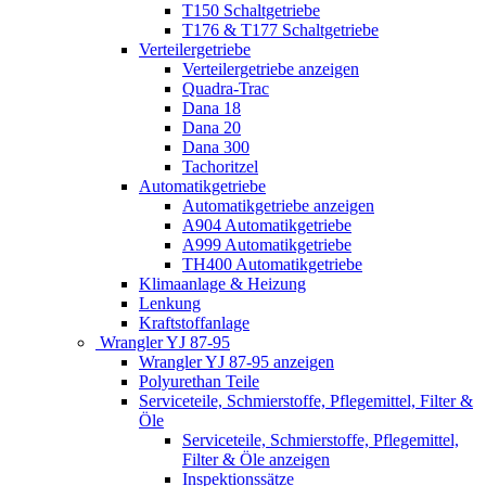
T150 Schaltgetriebe
T176 & T177 Schaltgetriebe
Verteilergetriebe
Verteilergetriebe anzeigen
Quadra-Trac
Dana 18
Dana 20
Dana 300
Tachoritzel
Automatikgetriebe
Automatikgetriebe anzeigen
A904 Automatikgetriebe
A999 Automatikgetriebe
TH400 Automatikgetriebe
Klimaanlage & Heizung
Lenkung
Kraftstoffanlage
Wrangler YJ 87-95
Wrangler YJ 87-95 anzeigen
Polyurethan Teile
Serviceteile, Schmierstoffe, Pflegemittel, Filter &
Öle
Serviceteile, Schmierstoffe, Pflegemittel,
Filter & Öle anzeigen
Inspektionssätze