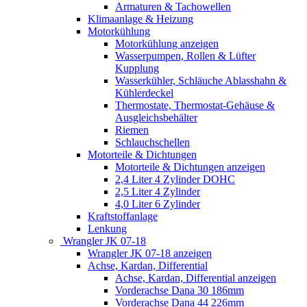
Armaturen & Tachowellen
Klimaanlage & Heizung
Motorkühlung
Motorkühlung anzeigen
Wasserpumpen, Rollen & Lüfter
Kupplung
Wasserkühler, Schläuche Ablasshahn &
Kühlerdeckel
Thermostate, Thermostat-Gehäuse &
Ausgleichsbehälter
Riemen
Schlauchschellen
Motorteile & Dichtungen
Motorteile & Dichtungen anzeigen
2,4 Liter 4 Zylinder DOHC
2,5 Liter 4 Zylinder
4,0 Liter 6 Zylinder
Kraftstoffanlage
Lenkung
Wrangler JK 07-18
Wrangler JK 07-18 anzeigen
Achse, Kardan, Differential
Achse, Kardan, Differential anzeigen
Vorderachse Dana 30 186mm
Vorderachse Dana 44 226mm