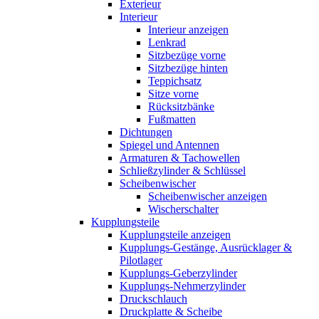
Exterieur
Interieur
Interieur anzeigen
Lenkrad
Sitzbezüge vorne
Sitzbezüge hinten
Teppichsatz
Sitze vorne
Rücksitzbänke
Fußmatten
Dichtungen
Spiegel und Antennen
Armaturen & Tachowellen
Schließzylinder & Schlüssel
Scheibenwischer
Scheibenwischer anzeigen
Wischerschalter
Kupplungsteile
Kupplungsteile anzeigen
Kupplungs-Gestänge, Ausrücklager &
Pilotlager
Kupplungs-Geberzylinder
Kupplungs-Nehmerzylinder
Druckschlauch
Druckplatte & Scheibe