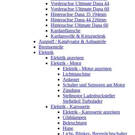
Vorderachse Ultimate Dana 44
Vorderachse Ultimate Dana 60
Hinterachse Dana 35 194mm
Hinterachse Dana 44 226mm
Hinterachse Ultimate Dana 60
Kardanflansche
Kardanwelle & Kreuzgelenk
Auspuff / Katalysator & Anbauteile
Bremsenteile
Elektrik
Elektrik anzeigen
Elektrik - Motor
Elektrik - Motor anzeigen
Lichtmaschine
Anlasser
Schalter und Sensoren am Motor
Zündung
Stellmotor Ladedrucksteller
Stellglied Turbolader
Elektrik - Karosserie
Elektrik - Karosserie anzeigen
Glühlampen
Beleuchtung
Hupe
Licht- Blinker- Bremslichtschalter