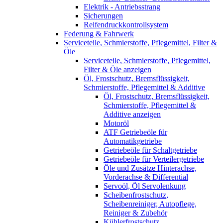
Elektrik - Antriebsstrang
Sicherungen
Reifendruckkontrollsystem
Federung & Fahrwerk
Serviceteile, Schmierstoffe, Pflegemittel, Filter &
Öle
Serviceteile, Schmierstoffe, Pflegemittel,
Filter & Öle anzeigen
Öl, Frostschutz, Bremsflüssigkeit,
Schmierstoffe, Pflegemittel & Additive
Öl, Frostschutz, Bremsflüssigkeit,
Schmierstoffe, Pflegemittel &
Additive anzeigen
Motoröl
ATF Getriebeöle für
Automatikgetriebe
Getriebeöle für Schaltgetriebe
Getriebeöle für Verteilergetriebe
Öle und Zusätze Hinterachse,
Vorderachse & Differential
Servoöl, Öl Servolenkung
Scheibenfrostschutz,
Scheibenreiniger, Autopflege,
Reiniger & Zubehör
Kühlerfrostschutz