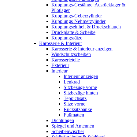
Kupplungs-Gestänge, Ausrücklager &
Pilotlager
Kupplungs-Geberzylinder
Kupplungs-Nehmerzylinder
Kupplungseinheit & Druckschlauch
Druckplatte & Scheibe
Kupplungssätze
Karosserie & Interieur
Karosserie & Interieur anzeigen
Windschutzscheiben
Karosserieteile
Exterieur
Interieur
Interieur anzeigen
Lenkrad
Sitzbezüge vorne
Sitzbezüge hinten
Teppichsatz
Sitze vorne
Rücksitzbänke
Fußmatten
Dichtungen
Spiegel und Antennen
Scheibenwischer
Schließzylinder & Schlüssel