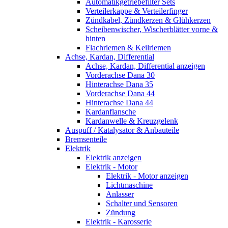
Automatikgetriebefilter Sets
Verteilerkappe & Verteilerfinger
Zündkabel, Zündkerzen & Glühkerzen
Scheibenwischer, Wischerblätter vorne &
hinten
Flachriemen & Keilriemen
Achse, Kardan, Differential
Achse, Kardan, Differential anzeigen
Vorderachse Dana 30
Hinterachse Dana 35
Vorderachse Dana 44
Hinterachse Dana 44
Kardanflansche
Kardanwelle & Kreuzgelenk
Auspuff / Katalysator & Anbauteile
Bremsenteile
Elektrik
Elektrik anzeigen
Elektrik - Motor
Elektrik - Motor anzeigen
Lichtmaschine
Anlasser
Schalter und Sensoren
Zündung
Elektrik - Karosserie