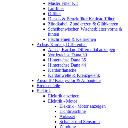
Master Filter Kit
Luftfilter
Ölfilter
Diesel- & Benzinfilter Kraftstofffilter
Zündkabel, Zündkerzen & Glühkerzen
Scheibenwischer, Wischerblätter vorne &
hinten
Flachriemen & Keilriemen
Achse, Kardan, Differential
Achse, Kardan, Differential anzeigen
Vorderachse Dana 30
Hinterachse Dana 35
Hinterachse Dana 44
Kardanflansche
Kardanwelle & Kreuzgelenk
Auspuff / Katalysator & Anbauteile
Bremsenteile
Elektrik
Elektrik anzeigen
Elektrik - Motor
Elektrik - Motor anzeigen
Lichtmaschine
Anlasser
Schalter und Sensoren
Zündung