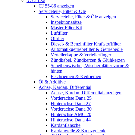
CJ 55-86
CJ 55-86 anzeigen
Serviceteile, Filter & Öle
Serviceteile, Filter & Öle anzeigen
Inspektionssätze
Master Filter Kit
Luftfilter
Ölfilter
Diesel- & Benzinfilter Kraftstofffilter
Automatikgetriebefilter & Getriebeöle
Verteilerkappe & Verteilerfinger
Zündkabel, Zündkerzen & Glühkerzen
Scheibenwischer, Wischerblätter vorne &
hinten
Flachriemen & Keilriemen
Öl & Additive
Achse, Kardan, Differential
Achse, Kardan, Differential anzeigen
Vorderachse Dana 25
Hinterachse Dana 27
Vorderachse Dana 30
Hinterachse AMC 20
Hinterachse Dana 44
Kardanflansche
Kardanwelle & Kreuzgelenk