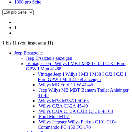
1800 pro Seite
1
1
bis
11
(von insgesamt
11
)
Jeep Ersatzteile
Jeep Ersatzteile anzeigen
Vintage Jeep I Willys I MB I M38 I CJ2 I CJ3 I Ford
GPW I Mutt 41-68
Vintage Jeep I Willys I MB I M38 I CJ2 I CJ3 I
Ford GPW I Mutt 41-68 anzeigen
Willys MB Ford GPW 41-45
Jeep Willys MB MBT Bantam Trailer Anhänger
41-45
Willys M38 M38A1 50-63
Willys CJ2A CJ-2A 45-49
Willys CJ3A CJ-3A CJ3B CJ-3B 48-68
Ford Mutt M151
Willys Jeepster Willys Pickup C101 C104
Commando FC-150 FC-170