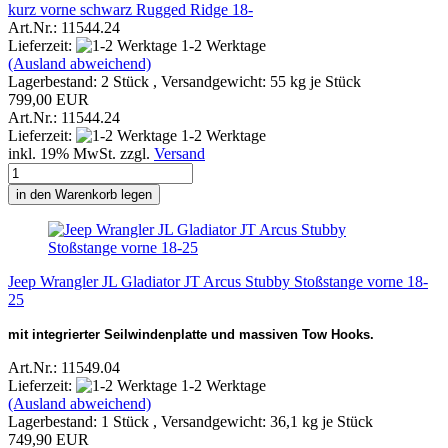
kurz vorne schwarz Rugged Ridge 18-
Art.Nr.: 11544.24
Lieferzeit:
1-2 Werktage
(Ausland abweichend)
Lagerbestand: 2 Stück , Versandgewicht:
55
kg je Stück
799,00 EUR
Art.Nr.: 11544.24
Lieferzeit:
1-2 Werktage
inkl. 19% MwSt. zzgl.
Versand
in den Warenkorb legen
Jeep Wrangler JL Gladiator JT Arcus Stubby Stoßstange vorne 18-
25
mit integrierter Seilwindenplatte und massiven Tow Hooks.
Art.Nr.: 11549.04
Lieferzeit:
1-2 Werktage
(Ausland abweichend)
Lagerbestand: 1 Stück , Versandgewicht:
36,1
kg je Stück
749,90 EUR