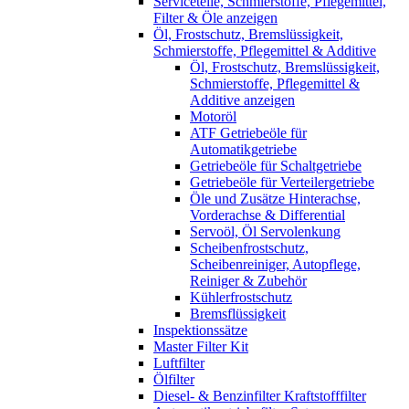
Serviceteile, Schmierstoffe, Pflegemittel,
Filter & Öle anzeigen
Öl, Frostschutz, Bremslüssigkeit,
Schmierstoffe, Pflegemittel & Additive
Öl, Frostschutz, Bremslüssigkeit,
Schmierstoffe, Pflegemittel &
Additive anzeigen
Motoröl
ATF Getriebeöle für
Automatikgetriebe
Getriebeöle für Schaltgetriebe
Getriebeöle für Verteilergetriebe
Öle und Zusätze Hinterachse,
Vorderachse & Differential
Servoöl, Öl Servolenkung
Scheibenfrostschutz,
Scheibenreiniger, Autopflege,
Reiniger & Zubehör
Kühlerfrostschutz
Bremsflüssigkeit
Inspektionssätze
Master Filter Kit
Luftfilter
Ölfilter
Diesel- & Benzinfilter Kraftstofffilter