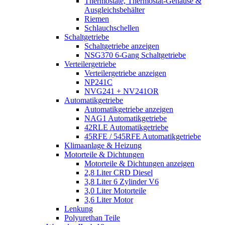
Thermostate, Thermostat-Gehäuse &
Ausgleichsbehälter
Riemen
Schlauchschellen
Schaltgetriebe
Schaltgetriebe anzeigen
NSG370 6-Gang Schaltgetriebe
Verteilergetriebe
Verteilergetriebe anzeigen
NP241C
NVG241 + NV241OR
Automatikgetriebe
Automatikgetriebe anzeigen
NAG1 Automatikgetriebe
42RLE Automatikgetriebe
45RFE / 545RFE Automatikgetriebe
Klimaanlage & Heizung
Motorteile & Dichtungen
Motorteile & Dichtungen anzeigen
2,8 Liter CRD Diesel
3,8 Liter 6 Zylinder V6
3,0 Liter Motorteile
3,6 Liter Motor
Lenkung
Polyurethan Teile