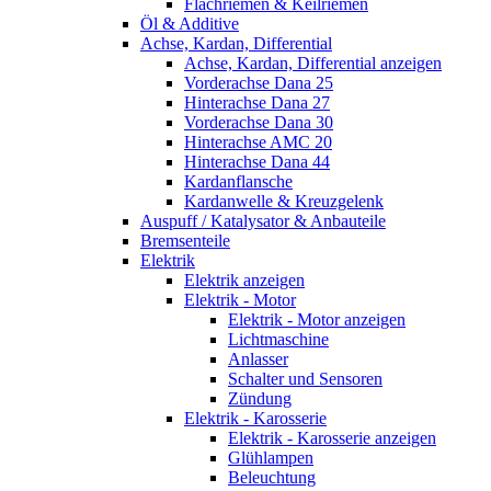
Flachriemen & Keilriemen
Öl & Additive
Achse, Kardan, Differential
Achse, Kardan, Differential anzeigen
Vorderachse Dana 25
Hinterachse Dana 27
Vorderachse Dana 30
Hinterachse AMC 20
Hinterachse Dana 44
Kardanflansche
Kardanwelle & Kreuzgelenk
Auspuff / Katalysator & Anbauteile
Bremsenteile
Elektrik
Elektrik anzeigen
Elektrik - Motor
Elektrik - Motor anzeigen
Lichtmaschine
Anlasser
Schalter und Sensoren
Zündung
Elektrik - Karosserie
Elektrik - Karosserie anzeigen
Glühlampen
Beleuchtung