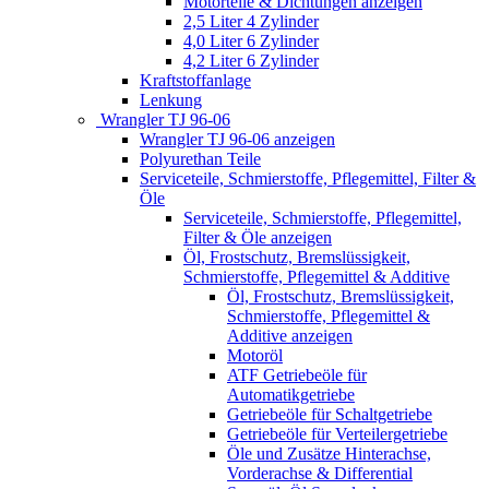
Motorteile & Dichtungen anzeigen
2,5 Liter 4 Zylinder
4,0 Liter 6 Zylinder
4,2 Liter 6 Zylinder
Kraftstoffanlage
Lenkung
Wrangler TJ 96-06
Wrangler TJ 96-06 anzeigen
Polyurethan Teile
Serviceteile, Schmierstoffe, Pflegemittel, Filter &
Öle
Serviceteile, Schmierstoffe, Pflegemittel,
Filter & Öle anzeigen
Öl, Frostschutz, Bremslüssigkeit,
Schmierstoffe, Pflegemittel & Additive
Öl, Frostschutz, Bremslüssigkeit,
Schmierstoffe, Pflegemittel &
Additive anzeigen
Motoröl
ATF Getriebeöle für
Automatikgetriebe
Getriebeöle für Schaltgetriebe
Getriebeöle für Verteilergetriebe
Öle und Zusätze Hinterachse,
Vorderachse & Differential