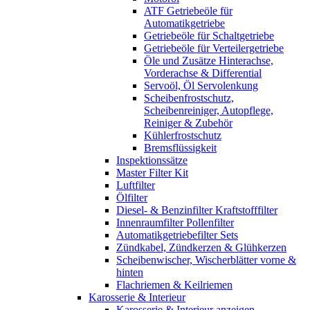
ATF Getriebeöle für
Automatikgetriebe
Getriebeöle für Schaltgetriebe
Getriebeöle für Verteilergetriebe
Öle und Zusätze Hinterachse,
Vorderachse & Differential
Servoöl, Öl Servolenkung
Scheibenfrostschutz,
Scheibenreiniger, Autopflege,
Reiniger & Zubehör
Kühlerfrostschutz
Bremsflüssigkeit
Inspektionssätze
Master Filter Kit
Luftfilter
Ölfilter
Diesel- & Benzinfilter Kraftstofffilter
Innenraumfilter Pollenfilter
Automatikgetriebefilter Sets
Zündkabel, Zündkerzen & Glühkerzen
Scheibenwischer, Wischerblätter vorne &
hinten
Flachriemen & Keilriemen
Karosserie & Interieur
Karosserie & Interieur anzeigen