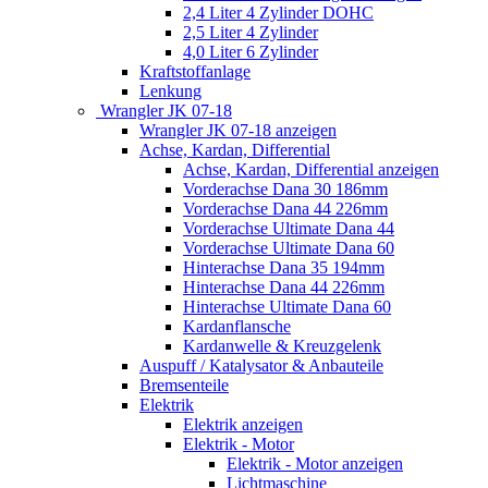
2,4 Liter 4 Zylinder DOHC
2,5 Liter 4 Zylinder
4,0 Liter 6 Zylinder
Kraftstoffanlage
Lenkung
Wrangler JK 07-18
Wrangler JK 07-18 anzeigen
Achse, Kardan, Differential
Achse, Kardan, Differential anzeigen
Vorderachse Dana 30 186mm
Vorderachse Dana 44 226mm
Vorderachse Ultimate Dana 44
Vorderachse Ultimate Dana 60
Hinterachse Dana 35 194mm
Hinterachse Dana 44 226mm
Hinterachse Ultimate Dana 60
Kardanflansche
Kardanwelle & Kreuzgelenk
Auspuff / Katalysator & Anbauteile
Bremsenteile
Elektrik
Elektrik anzeigen
Elektrik - Motor
Elektrik - Motor anzeigen
Lichtmaschine