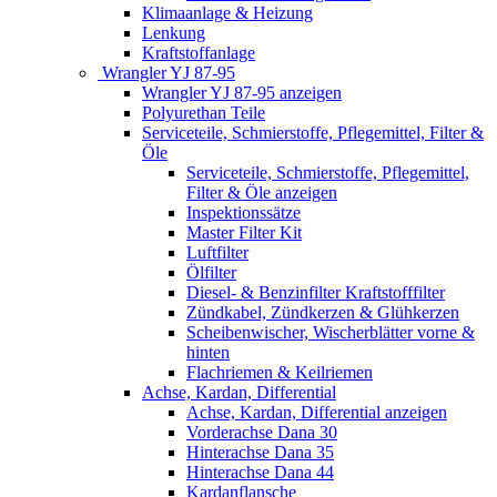
Klimaanlage & Heizung
Lenkung
Kraftstoffanlage
Wrangler YJ 87-95
Wrangler YJ 87-95 anzeigen
Polyurethan Teile
Serviceteile, Schmierstoffe, Pflegemittel, Filter &
Öle
Serviceteile, Schmierstoffe, Pflegemittel,
Filter & Öle anzeigen
Inspektionssätze
Master Filter Kit
Luftfilter
Ölfilter
Diesel- & Benzinfilter Kraftstofffilter
Zündkabel, Zündkerzen & Glühkerzen
Scheibenwischer, Wischerblätter vorne &
hinten
Flachriemen & Keilriemen
Achse, Kardan, Differential
Achse, Kardan, Differential anzeigen
Vorderachse Dana 30
Hinterachse Dana 35
Hinterachse Dana 44
Kardanflansche