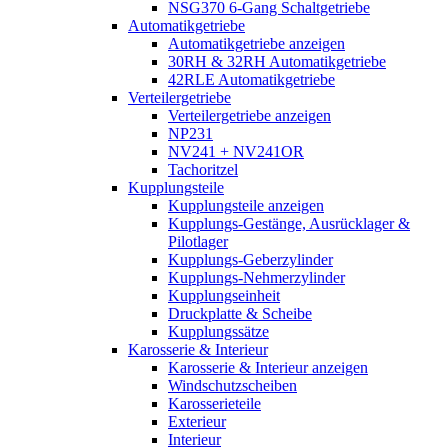
NSG370 6-Gang Schaltgetriebe
Automatikgetriebe
Automatikgetriebe anzeigen
30RH & 32RH Automatikgetriebe
42RLE Automatikgetriebe
Verteilergetriebe
Verteilergetriebe anzeigen
NP231
NV241 + NV241OR
Tachoritzel
Kupplungsteile
Kupplungsteile anzeigen
Kupplungs-Gestänge, Ausrücklager &
Pilotlager
Kupplungs-Geberzylinder
Kupplungs-Nehmerzylinder
Kupplungseinheit
Druckplatte & Scheibe
Kupplungssätze
Karosserie & Interieur
Karosserie & Interieur anzeigen
Windschutzscheiben
Karosserieteile
Exterieur
Interieur