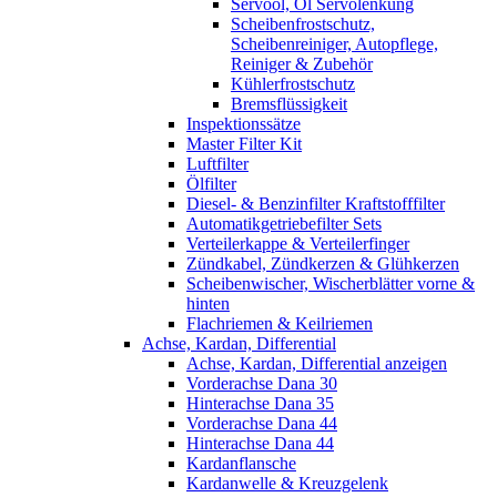
Servoöl, Öl Servolenkung
Scheibenfrostschutz,
Scheibenreiniger, Autopflege,
Reiniger & Zubehör
Kühlerfrostschutz
Bremsflüssigkeit
Inspektionssätze
Master Filter Kit
Luftfilter
Ölfilter
Diesel- & Benzinfilter Kraftstofffilter
Automatikgetriebefilter Sets
Verteilerkappe & Verteilerfinger
Zündkabel, Zündkerzen & Glühkerzen
Scheibenwischer, Wischerblätter vorne &
hinten
Flachriemen & Keilriemen
Achse, Kardan, Differential
Achse, Kardan, Differential anzeigen
Vorderachse Dana 30
Hinterachse Dana 35
Vorderachse Dana 44
Hinterachse Dana 44
Kardanflansche
Kardanwelle & Kreuzgelenk