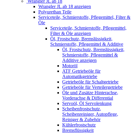
Wrangler JL ab 18
Wrangler JL ab 18 anzeigen
Polyurethan Teile
Serviceteile, Schmierstoffe, Pflegemittel, Filter &
Öle
Serviceteile, Schmierstoffe, Pflegemittel,
Filter & Öle anzeigen
Öl, Frostschutz, Bremslüssigkeit,
Schmierstoffe, Pflegemittel & Additive
Öl, Frostschutz, Bremslüssigkeit,
Schmierstoffe, Pflegemittel &
Additive anzeigen
Motoröl
ATF Getriebeöle für
Automatikgetriebe
Getriebeöle für Schaltgetriebe
Getriebeöle für Verteilergetriebe
Öle und Zusätze Hinterachse,
Vorderachse & Differential
Servoöl, Öl Servolenkung
Scheibenfrostschutz,
Scheibenreiniger, Autopflege,
Reiniger & Zubehör
Kühlerfrostschutz
Bremsflüssigkeit