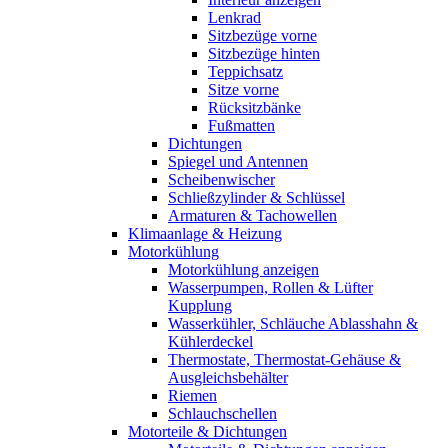
Lenkrad
Sitzbezüge vorne
Sitzbezüge hinten
Teppichsatz
Sitze vorne
Rücksitzbänke
Fußmatten
Dichtungen
Spiegel und Antennen
Scheibenwischer
Schließzylinder & Schlüssel
Armaturen & Tachowellen
Klimaanlage & Heizung
Motorkühlung
Motorkühlung anzeigen
Wasserpumpen, Rollen & Lüfter
Kupplung
Wasserkühler, Schläuche Ablasshahn &
Kühlerdeckel
Thermostate, Thermostat-Gehäuse &
Ausgleichsbehälter
Riemen
Schlauchschellen
Motorteile & Dichtungen