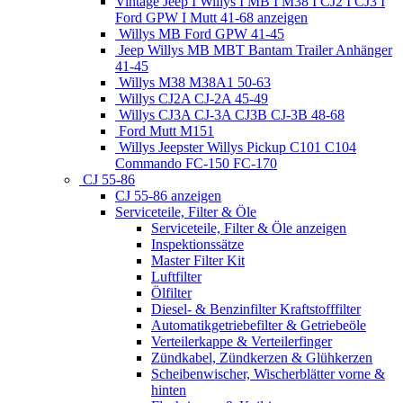
Vintage Jeep I Willys I MB I M38 I CJ2 I CJ3 I
Ford GPW I Mutt 41-68 anzeigen
Willys MB Ford GPW 41-45
Jeep Willys MB MBT Bantam Trailer Anhänger
41-45
Willys M38 M38A1 50-63
Willys CJ2A CJ-2A 45-49
Willys CJ3A CJ-3A CJ3B CJ-3B 48-68
Ford Mutt M151
Willys Jeepster Willys Pickup C101 C104
Commando FC-150 FC-170
CJ 55-86
CJ 55-86 anzeigen
Serviceteile, Filter & Öle
Serviceteile, Filter & Öle anzeigen
Inspektionssätze
Master Filter Kit
Luftfilter
Ölfilter
Diesel- & Benzinfilter Kraftstofffilter
Automatikgetriebefilter & Getriebeöle
Verteilerkappe & Verteilerfinger
Zündkabel, Zündkerzen & Glühkerzen
Scheibenwischer, Wischerblätter vorne &
hinten