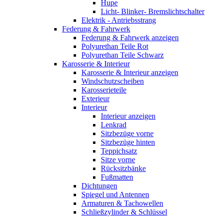
Hupe
Licht- Blinker- Bremslichtschalter
Elektrik - Antriebsstrang
Federung & Fahrwerk
Federung & Fahrwerk anzeigen
Polyurethan Teile Rot
Polyurethan Teile Schwarz
Karosserie & Interieur
Karosserie & Interieur anzeigen
Windschutzscheiben
Karosserieteile
Exterieur
Interieur
Interieur anzeigen
Lenkrad
Sitzbezüge vorne
Sitzbezüge hinten
Teppichsatz
Sitze vorne
Rücksitzbänke
Fußmatten
Dichtungen
Spiegel und Antennen
Armaturen & Tachowellen
Schließzylinder & Schlüssel