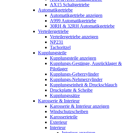
AX15 Schaltgetriebe
Automatikgetriebe
Automatikgetriebe anzeigen
A999 Automatikgetriebe
30RH & 32RH Automatikgetriebe
Verteilergetriebe
Verteilergetriebe anzeigen
NP231
Tachoritzel
Kupplungsteile
Kupplungsteile anzeigen
Kupplungs-Gestänge, Ausrücklager &
Pilotlager
Kupplungs-Geberzylinder
Kupplungs-Nehmerzylinder
Kupplungseinheit & Druckschlauch
Druckplatte & Scheibe
Kupplungssätze
Karosserie & Interieur
Karosserie & Interieur anzeigen
Windschutzscheiben
Karosserieteile
Exterieur
Interieur
Interieur anzeigen