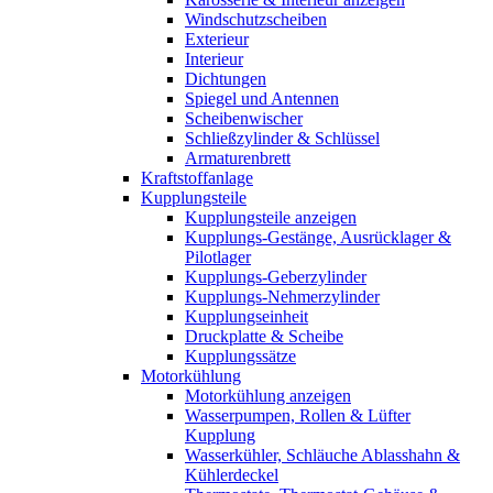
Windschutzscheiben
Exterieur
Interieur
Dichtungen
Spiegel und Antennen
Scheibenwischer
Schließzylinder & Schlüssel
Armaturenbrett
Kraftstoffanlage
Kupplungsteile
Kupplungsteile anzeigen
Kupplungs-Gestänge, Ausrücklager &
Pilotlager
Kupplungs-Geberzylinder
Kupplungs-Nehmerzylinder
Kupplungseinheit
Druckplatte & Scheibe
Kupplungssätze
Motorkühlung
Motorkühlung anzeigen
Wasserpumpen, Rollen & Lüfter
Kupplung
Wasserkühler, Schläuche Ablasshahn &
Kühlerdeckel