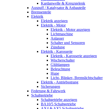
Kardanwelle & Kreuzgelenk
Auspuff / Katalysator & Anbauteile
Bremsenteile
Elektrik
Elektrik anzeigen
Elektrik - Motor
Elektrik - Motor anzeigen
Lichtmaschine
Anlasser
Schalter und Sensoren
Zündung
Elektrik - Karosserie
Elektrik - Karosserie anzeigen
Wischerschalter
Glühlampen
Beleuchtung
Hupe
Licht- Blinker- Bremslichtschalter
Elektrik - Antriebsstrang
Sicherungen
Federung & Fahrwerk
Schaltgetriebe
Schaltgetriebe anzeigen
BA10/5 Schaltgetriebe
AX4 & AX5 Schaltgetriebe