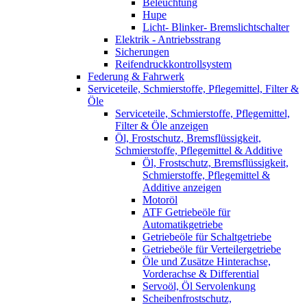
Beleuchtung
Hupe
Licht- Blinker- Bremslichtschalter
Elektrik - Antriebsstrang
Sicherungen
Reifendruckkontrollsystem
Federung & Fahrwerk
Serviceteile, Schmierstoffe, Pflegemittel, Filter &
Öle
Serviceteile, Schmierstoffe, Pflegemittel,
Filter & Öle anzeigen
Öl, Frostschutz, Bremsflüssigkeit,
Schmierstoffe, Pflegemittel & Additive
Öl, Frostschutz, Bremsflüssigkeit,
Schmierstoffe, Pflegemittel &
Additive anzeigen
Motoröl
ATF Getriebeöle für
Automatikgetriebe
Getriebeöle für Schaltgetriebe
Getriebeöle für Verteilergetriebe
Öle und Zusätze Hinterachse,
Vorderachse & Differential
Servoöl, Öl Servolenkung
Scheibenfrostschutz,