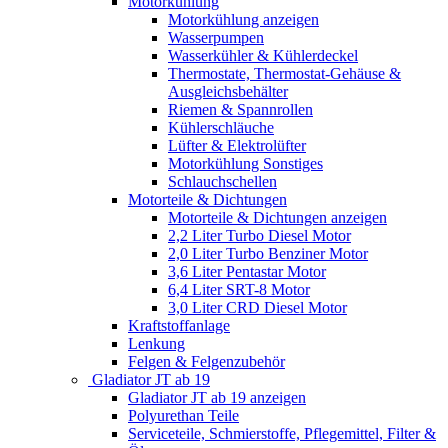
Motorkühlung
Motorkühlung anzeigen
Wasserpumpen
Wasserkühler & Kühlerdeckel
Thermostate, Thermostat-Gehäuse &
Ausgleichsbehälter
Riemen & Spannrollen
Kühlerschläuche
Lüfter & Elektrolüfter
Motorkühlung Sonstiges
Schlauchschellen
Motorteile & Dichtungen
Motorteile & Dichtungen anzeigen
2,2 Liter Turbo Diesel Motor
2,0 Liter Turbo Benziner Motor
3,6 Liter Pentastar Motor
6,4 Liter SRT-8 Motor
3,0 Liter CRD Diesel Motor
Kraftstoffanlage
Lenkung
Felgen & Felgenzubehör
Gladiator JT ab 19
Gladiator JT ab 19 anzeigen
Polyurethan Teile
Serviceteile, Schmierstoffe, Pflegemittel, Filter &