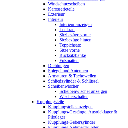
Windschutzscheiben
Karosserieteile
Exterieur
Interieur
Interieur anzeigen
Lenkrad
Sitzbezüge vorne
Sitzbezüge hinten
Teppichsatz
Sitze vorne
Rücksitzbänke
Fußmatten
Dichtungen
Spiegel und Antennen
Armaturen & Tachowellen
Schließzylinder & Schlüssel
Scheibenwischer
Scheibenwischer anzeigen
Wischerschalter
Kupplungsteile
Kupplungsteile anzeigen
Kupplungs-Gestänge, Ausrücklager &
Pilotlager
Kupplungs-Geberzylinder
Kupplungs-Nehmerzylinder