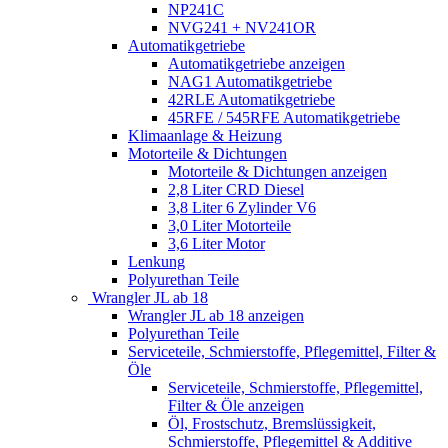
NP241C
NVG241 + NV241OR
Automatikgetriebe
Automatikgetriebe anzeigen
NAG1 Automatikgetriebe
42RLE Automatikgetriebe
45RFE / 545RFE Automatikgetriebe
Klimaanlage & Heizung
Motorteile & Dichtungen
Motorteile & Dichtungen anzeigen
2,8 Liter CRD Diesel
3,8 Liter 6 Zylinder V6
3,0 Liter Motorteile
3,6 Liter Motor
Lenkung
Polyurethan Teile
Wrangler JL ab 18
Wrangler JL ab 18 anzeigen
Polyurethan Teile
Serviceteile, Schmierstoffe, Pflegemittel, Filter &
Öle
Serviceteile, Schmierstoffe, Pflegemittel,
Filter & Öle anzeigen
Öl, Frostschutz, Bremslüssigkeit,
Schmierstoffe, Pflegemittel & Additive