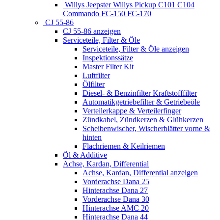
Willys Jeepster Willys Pickup C101 C104
Commando FC-150 FC-170
CJ 55-86
CJ 55-86 anzeigen
Serviceteile, Filter & Öle
Serviceteile, Filter & Öle anzeigen
Inspektionssätze
Master Filter Kit
Luftfilter
Ölfilter
Diesel- & Benzinfilter Kraftstofffilter
Automatikgetriebefilter & Getriebeöle
Verteilerkappe & Verteilerfinger
Zündkabel, Zündkerzen & Glühkerzen
Scheibenwischer, Wischerblätter vorne &
hinten
Flachriemen & Keilriemen
Öl & Additive
Achse, Kardan, Differential
Achse, Kardan, Differential anzeigen
Vorderachse Dana 25
Hinterachse Dana 27
Vorderachse Dana 30
Hinterachse AMC 20
Hinterachse Dana 44