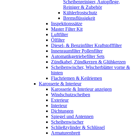
Scheibenreiniger, Autopflege,
Reiniger & Zubehör
Kühlerfrostschutz
Bremsflüssigkeit
Inspektionssätze
Master Filter Kit
Luftfilter
Ölfilter
Diesel- & Benzinfilter Kraftstofffilter
Innenraumfilter Pollenfilter
Automatikgetriebefilter Sets
Zündkabel, Zündkerzen & Glühkerzen
Scheibenwischer, Wischerblätter vorne &
hinten
Flachriemen & Keilriemen
Karosserie & Interieur
Karosserie & Interieur anzeigen
Windschutzscheiben
Exterieur
Interieur
Dichtungen
Spiegel und Antennen
Scheibenwischer
Schließzylinder & Schlüssel
Armaturenbrett