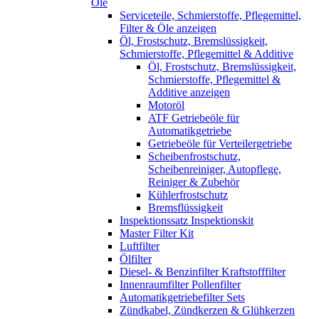
Öle
Serviceteile, Schmierstoffe, Pflegemittel,
Filter & Öle anzeigen
Öl, Frostschutz, Bremslüssigkeit,
Schmierstoffe, Pflegemittel & Additive
Öl, Frostschutz, Bremslüssigkeit,
Schmierstoffe, Pflegemittel &
Additive anzeigen
Motoröl
ATF Getriebeöle für
Automatikgetriebe
Getriebeöle für Verteilergetriebe
Scheibenfrostschutz,
Scheibenreiniger, Autopflege,
Reiniger & Zubehör
Kühlerfrostschutz
Bremsflüssigkeit
Inspektionssatz Inspektionskit
Master Filter Kit
Luftfilter
Ölfilter
Diesel- & Benzinfilter Kraftstofffilter
Innenraumfilter Pollenfilter
Automatikgetriebefilter Sets
Zündkabel, Zündkerzen & Glühkerzen