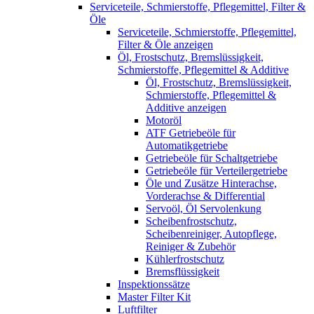
Serviceteile, Schmierstoffe, Pflegemittel, Filter &
Öle
Serviceteile, Schmierstoffe, Pflegemittel,
Filter & Öle anzeigen
Öl, Frostschutz, Bremslüssigkeit,
Schmierstoffe, Pflegemittel & Additive
Öl, Frostschutz, Bremslüssigkeit,
Schmierstoffe, Pflegemittel &
Additive anzeigen
Motoröl
ATF Getriebeöle für
Automatikgetriebe
Getriebeöle für Schaltgetriebe
Getriebeöle für Verteilergetriebe
Öle und Zusätze Hinterachse,
Vorderachse & Differential
Servoöl, Öl Servolenkung
Scheibenfrostschutz,
Scheibenreiniger, Autopflege,
Reiniger & Zubehör
Kühlerfrostschutz
Bremsflüssigkeit
Inspektionssätze
Master Filter Kit
Luftfilter