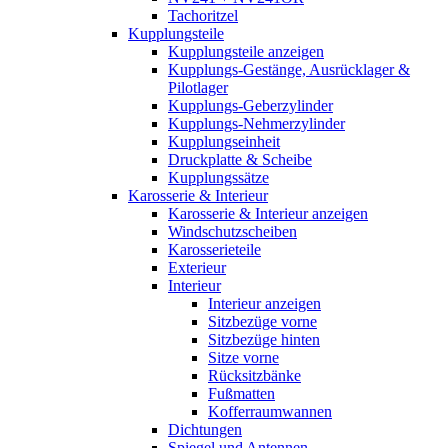
Tachoritzel
Kupplungsteile
Kupplungsteile anzeigen
Kupplungs-Gestänge, Ausrücklager &
Pilotlager
Kupplungs-Geberzylinder
Kupplungs-Nehmerzylinder
Kupplungseinheit
Druckplatte & Scheibe
Kupplungssätze
Karosserie & Interieur
Karosserie & Interieur anzeigen
Windschutzscheiben
Karosserieteile
Exterieur
Interieur
Interieur anzeigen
Sitzbezüge vorne
Sitzbezüge hinten
Sitze vorne
Rücksitzbänke
Fußmatten
Kofferraumwannen
Dichtungen
Spiegel und Antennen