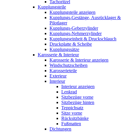
Tachoritzel
Kupplungsteile
Kupplungsteile anzeigen
Kupplungs-Gestänge, Ausrücklager &
Pilotlager
Kupplungs-Geberzylinder
Kupplungs-Nehmerzylinder
Kupplungseinheit & Druckschlauch
Druckplatte & Scheibe
Kupplungssätze
Karosserie & Interieur
Karosserie & Interieur anzeigen
Windschutzscheiben
Karosserieteile
Exterieur
Interieur
Interieur anzeigen
Lenkrad
Sitzbezüge vorne
Sitzbezüge hinten
Teppichsatz
Sitze vorne
Rücksitzbänke
Fußmatten
Dichtungen