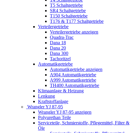
T5 Schaltgetriebe
SR4 Schaltgetriebe
T150 Schaltgetriebe
T176 & T177 Schaltgetriebe
Verteilergetriebe
Verteilergetriebe anzeigen
Quadra-Trac
Dana 18
Dana 20
Dana 300
Tachoritzel
Automatikgetriebe
Automatikgetriebe anzeigen
A904 Automatikgetriebe
A999 Automatikgetriebe
TH400 Automatikgetriebe
Klimaanlage & Heizung
Lenkung
Kraftstoffanlage
Wrangler YJ 87-95
Wrangler YJ 87-95 anzeigen
Polyurethan Teile
Serviceteile, Schmierstoffe, Pflegemittel, Filter &
Öle