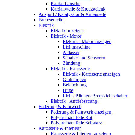
Kardanflansche
Kardanwelle & Kreuzgelenk
Auspuff / Katalysator & Anbauteile
Bremsenteile
Elektrik
Elektrik anzeigen
Elektrik - Motor
Elektrik - Motor anzeigen
Lichtmaschine
Anlasser
Schalter und Sensoren
Zündung
Elektrik - Karosserie
Elektrik - Karosserie anzeigen
Glühlampen
Beleuchtung
Hupe
Licht- Blinker- Bremslichtschalter
Elektrik - Antriebsstrang
Federung & Fahrwerk
Federung & Fahrwerk anzeigen
Polyurethan Teile Rot
Polyurethan Teile Schwarz
Karosserie & Interieur
Karosserie & Interieur anzeigen