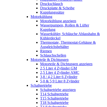
Druckschlauch
Druckplatte & Scheibe
Kupplungssätze
Motorkühlung
Motorkühlung anzeigen
Wasserpumpen, Rollen & Lüfter
Kupplung
Wasserkühler, Schläuche Ablasshahn &
Kühlerdeckel
Thermostate, Thermostat-Gehäuse &
Ausgleichsbehälter
Riemen
Schlauchschellen
Motorteile & Dichtungen
Motorteile & Dichtungen anzeigen
2,5 Liter 4 Zylinder GM
2,5 Liter 4 Zylinder AMC
3,8 / 4,2 Liter 6 Zylinder
5,0 & 5,9 Liter 8 Zylinder
Schaltgetriebe
Schaltgetriebe anzeigen
T14 Schaltgetriebe
T15 Schaltgetriebe
T18 Schaltgetriebe
T4 Schaltgetriebe