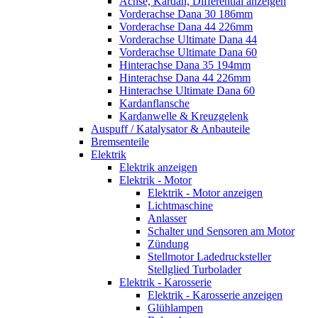
Achse, Kardan, Differential anzeigen
Vorderachse Dana 30 186mm
Vorderachse Dana 44 226mm
Vorderachse Ultimate Dana 44
Vorderachse Ultimate Dana 60
Hinterachse Dana 35 194mm
Hinterachse Dana 44 226mm
Hinterachse Ultimate Dana 60
Kardanflansche
Kardanwelle & Kreuzgelenk
Auspuff / Katalysator & Anbauteile
Bremsenteile
Elektrik
Elektrik anzeigen
Elektrik - Motor
Elektrik - Motor anzeigen
Lichtmaschine
Anlasser
Schalter und Sensoren am Motor
Zündung
Stellmotor Ladedrucksteller
Stellglied Turbolader
Elektrik - Karosserie
Elektrik - Karosserie anzeigen
Glühlampen