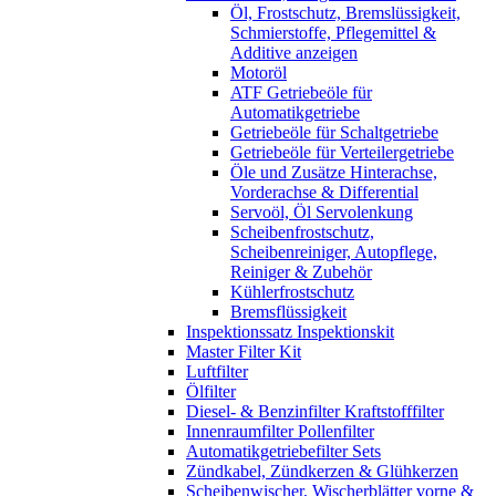
Öl, Frostschutz, Bremslüssigkeit,
Schmierstoffe, Pflegemittel &
Additive anzeigen
Motoröl
ATF Getriebeöle für
Automatikgetriebe
Getriebeöle für Schaltgetriebe
Getriebeöle für Verteilergetriebe
Öle und Zusätze Hinterachse,
Vorderachse & Differential
Servoöl, Öl Servolenkung
Scheibenfrostschutz,
Scheibenreiniger, Autopflege,
Reiniger & Zubehör
Kühlerfrostschutz
Bremsflüssigkeit
Inspektionssatz Inspektionskit
Master Filter Kit
Luftfilter
Ölfilter
Diesel- & Benzinfilter Kraftstofffilter
Innenraumfilter Pollenfilter
Automatikgetriebefilter Sets
Zündkabel, Zündkerzen & Glühkerzen
Scheibenwischer, Wischerblätter vorne &