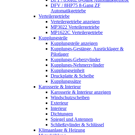
DFV / 8HP75 8-Gang ZF
Automatikgetriebe
Verteilergetriebe
Verteilergetriebe anzeigen
MP3022 Verteilergetriebe
MP1622C Verteilergetriebe
Kupplungsteile
Kupplungsteile anzeigen
Kupplungs-Gestänge, Ausrücklager &
Pilotlager
Kupplungs-Geberzylinder
Kupplungs-Nehmerzylinder
Kupplungseinheit
Druckplatte & Scheibe
Kupplungssätze
Karosserie & Interieur
Karosserie & Interieur anzeigen
Windschutzscheiben
Exterieur
Interieur
Dichtungen
Spiegel und Antennen
Schließzylinder & Schlüssel
Klimaanlage & Heizung