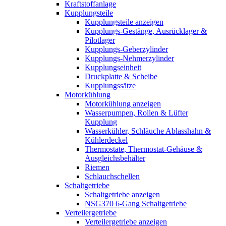
Kraftstoffanlage
Kupplungsteile
Kupplungsteile anzeigen
Kupplungs-Gestänge, Ausrücklager &
Pilotlager
Kupplungs-Geberzylinder
Kupplungs-Nehmerzylinder
Kupplungseinheit
Druckplatte & Scheibe
Kupplungssätze
Motorkühlung
Motorkühlung anzeigen
Wasserpumpen, Rollen & Lüfter
Kupplung
Wasserkühler, Schläuche Ablasshahn &
Kühlerdeckel
Thermostate, Thermostat-Gehäuse &
Ausgleichsbehälter
Riemen
Schlauchschellen
Schaltgetriebe
Schaltgetriebe anzeigen
NSG370 6-Gang Schaltgetriebe
Verteilergetriebe
Verteilergetriebe anzeigen