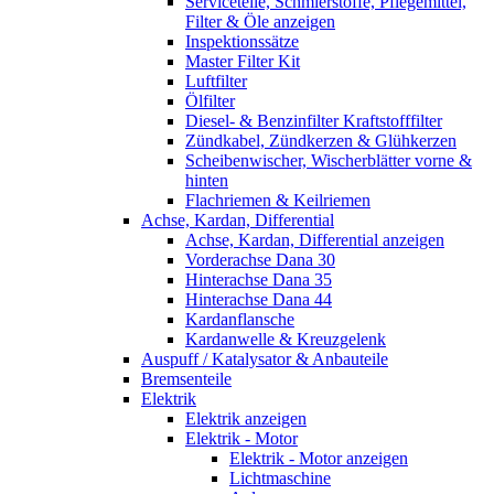
Serviceteile, Schmierstoffe, Pflegemittel,
Filter & Öle anzeigen
Inspektionssätze
Master Filter Kit
Luftfilter
Ölfilter
Diesel- & Benzinfilter Kraftstofffilter
Zündkabel, Zündkerzen & Glühkerzen
Scheibenwischer, Wischerblätter vorne &
hinten
Flachriemen & Keilriemen
Achse, Kardan, Differential
Achse, Kardan, Differential anzeigen
Vorderachse Dana 30
Hinterachse Dana 35
Hinterachse Dana 44
Kardanflansche
Kardanwelle & Kreuzgelenk
Auspuff / Katalysator & Anbauteile
Bremsenteile
Elektrik
Elektrik anzeigen
Elektrik - Motor
Elektrik - Motor anzeigen
Lichtmaschine