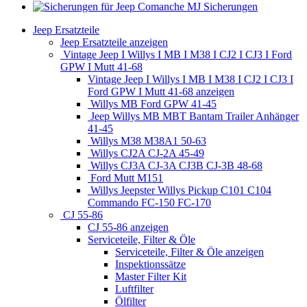
Sicherungen
Jeep Ersatzteile
Jeep Ersatzteile anzeigen
Vintage Jeep I Willys I MB I M38 I CJ2 I CJ3 I Ford
GPW I Mutt 41-68
Vintage Jeep I Willys I MB I M38 I CJ2 I CJ3 I
Ford GPW I Mutt 41-68 anzeigen
Willys MB Ford GPW 41-45
Jeep Willys MB MBT Bantam Trailer Anhänger
41-45
Willys M38 M38A1 50-63
Willys CJ2A CJ-2A 45-49
Willys CJ3A CJ-3A CJ3B CJ-3B 48-68
Ford Mutt M151
Willys Jeepster Willys Pickup C101 C104
Commando FC-150 FC-170
CJ 55-86
CJ 55-86 anzeigen
Serviceteile, Filter & Öle
Serviceteile, Filter & Öle anzeigen
Inspektionssätze
Master Filter Kit
Luftfilter
Ölfilter