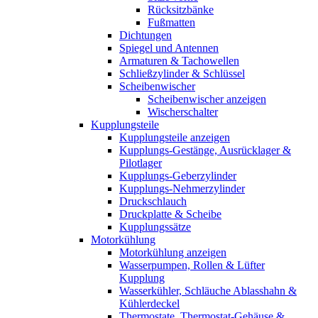
Rücksitzbänke
Fußmatten
Dichtungen
Spiegel und Antennen
Armaturen & Tachowellen
Schließzylinder & Schlüssel
Scheibenwischer
Scheibenwischer anzeigen
Wischerschalter
Kupplungsteile
Kupplungsteile anzeigen
Kupplungs-Gestänge, Ausrücklager &
Pilotlager
Kupplungs-Geberzylinder
Kupplungs-Nehmerzylinder
Druckschlauch
Druckplatte & Scheibe
Kupplungssätze
Motorkühlung
Motorkühlung anzeigen
Wasserpumpen, Rollen & Lüfter
Kupplung
Wasserkühler, Schläuche Ablasshahn &
Kühlerdeckel
Thermostate, Thermostat-Gehäuse &