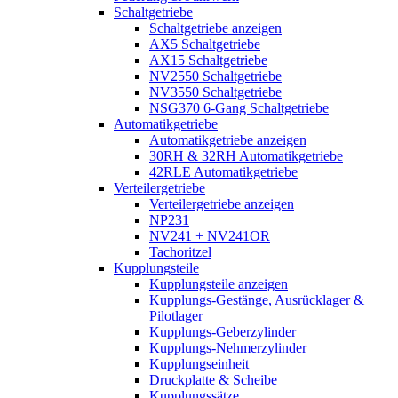
Schaltgetriebe
Schaltgetriebe anzeigen
AX5 Schaltgetriebe
AX15 Schaltgetriebe
NV2550 Schaltgetriebe
NV3550 Schaltgetriebe
NSG370 6-Gang Schaltgetriebe
Automatikgetriebe
Automatikgetriebe anzeigen
30RH & 32RH Automatikgetriebe
42RLE Automatikgetriebe
Verteilergetriebe
Verteilergetriebe anzeigen
NP231
NV241 + NV241OR
Tachoritzel
Kupplungsteile
Kupplungsteile anzeigen
Kupplungs-Gestänge, Ausrücklager &
Pilotlager
Kupplungs-Geberzylinder
Kupplungs-Nehmerzylinder
Kupplungseinheit
Druckplatte & Scheibe
Kupplungssätze