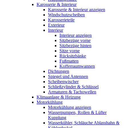
Karosserie & Interieur
Karosserie & Interieur anzeigen
Windschutzscheiben
Karosserieteile
Exterieur
Interieur
Interieur anzeigen
Sitzbezüge vorne
Sitzbezüge hinten
Sitze vorne
Rücksitzbänke
Fußmatten
Kofferraumwannen
Dichtungen
Spiegel und Antennen
Scheibenwischer
Schließzylinder & Schlüssel
Armaturen & Tachowellen
Klimaanlage & Heizung
Motorkühlung
Motorkühlung anzeigen
Wasserpumpen, Rollen & Lüfter
Kupplung
Wasserkühler, Schläuche Ablasshahn &
Kühlerdeckel