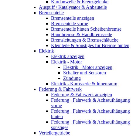
Kardanwelle & Kreuzgelenke
Auspuff / Katalysator & Anbauteile
Bremsenteile
Bremsenteile anzeigen
Bremsenteile vorne
Bremsenteile hinten Scheibenbremse
Handbremse & Handbremsseile
Bremsleitungen & Bremsschläuche
Kleinteile & Sonstiges für Bremse hinten
Elektrik
Elektrik anzeigen
Elektrik - Motor
Elektrik - Motor anzeigen
Schalter und Sensoren
Zündung
Elektrik - Karosserie & Innenraum
Federung & Fahrwerk
Federung & Fahrwerk anzeigen
Federung , Fahrwerk & Achsaufhängung
vorne
Federung , Fahrwerk & Achsaufhängung
hinten
Federung , Fahrwerk & Achsaufhängung
sonstiges
Verteilergetriebe