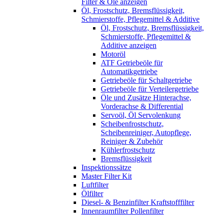
Filter & Öle anzeigen
Öl, Frostschutz, Bremsflüssigkeit,
Schmierstoffe, Pflegemittel & Additive
Öl, Frostschutz, Bremsflüssigkeit,
Schmierstoffe, Pflegemittel &
Additive anzeigen
Motoröl
ATF Getriebeöle für
Automatikgetriebe
Getriebeöle für Schaltgetriebe
Getriebeöle für Verteilergetriebe
Öle und Zusätze Hinterachse,
Vorderachse & Differential
Servoöl, Öl Servolenkung
Scheibenfrostschutz,
Scheibenreiniger, Autopflege,
Reiniger & Zubehör
Kühlerfrostschutz
Bremsflüssigkeit
Inspektionssätze
Master Filter Kit
Luftfilter
Ölfilter
Diesel- & Benzinfilter Kraftstofffilter
Innenraumfilter Pollenfilter