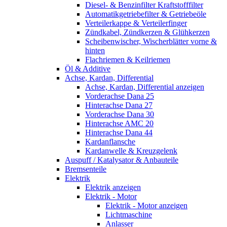
Diesel- & Benzinfilter Kraftstofffilter
Automatikgetriebefilter & Getriebeöle
Verteilerkappe & Verteilerfinger
Zündkabel, Zündkerzen & Glühkerzen
Scheibenwischer, Wischerblätter vorne &
hinten
Flachriemen & Keilriemen
Öl & Additive
Achse, Kardan, Differential
Achse, Kardan, Differential anzeigen
Vorderachse Dana 25
Hinterachse Dana 27
Vorderachse Dana 30
Hinterachse AMC 20
Hinterachse Dana 44
Kardanflansche
Kardanwelle & Kreuzgelenk
Auspuff / Katalysator & Anbauteile
Bremsenteile
Elektrik
Elektrik anzeigen
Elektrik - Motor
Elektrik - Motor anzeigen
Lichtmaschine
Anlasser