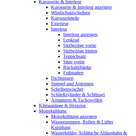
Karosserie & Interieur
Karosserie & Interieur anzeigen
Windschutzscheiben
Karosserieteile
Exterieur
Interieur
Interieur anzeigen
Lenkrad
Sitzbezüge vorne
Sitzbezüge hinten
Teppichsatz
Sitze vorne
Rücksitzbänke
Fußmatten
Dichtungen
Spiegel und Antennen
Scheibenwischer
Schließzylinder & Schlüssel
Armaturen & Tachowellen
Klimaanlage & Heizung
Motorkühlung
Motorkühlung anzeigen
Wasserpumpen, Rollen & Lüfter
Kupplung
Wasserkühler, Schläuche Ablasshahn &