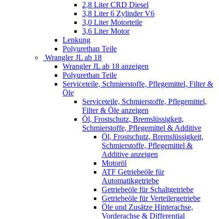
2,8 Liter CRD Diesel
3,8 Liter 6 Zylinder V6
3,0 Liter Motorteile
3,6 Liter Motor
Lenkung
Polyurethan Teile
Wrangler JL ab 18
Wrangler JL ab 18 anzeigen
Polyurethan Teile
Serviceteile, Schmierstoffe, Pflegemittel, Filter &
Öle
Serviceteile, Schmierstoffe, Pflegemittel,
Filter & Öle anzeigen
Öl, Frostschutz, Bremslüssigkeit,
Schmierstoffe, Pflegemittel & Additive
Öl, Frostschutz, Bremslüssigkeit,
Schmierstoffe, Pflegemittel &
Additive anzeigen
Motoröl
ATF Getriebeöle für
Automatikgetriebe
Getriebeöle für Schaltgetriebe
Getriebeöle für Verteilergetriebe
Öle und Zusätze Hinterachse,
Vorderachse & Differential