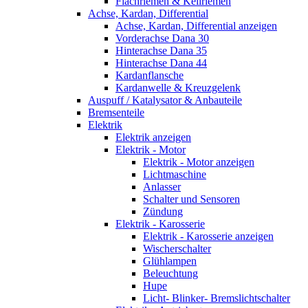
Flachriemen & Keilriemen
Achse, Kardan, Differential
Achse, Kardan, Differential anzeigen
Vorderachse Dana 30
Hinterachse Dana 35
Hinterachse Dana 44
Kardanflansche
Kardanwelle & Kreuzgelenk
Auspuff / Katalysator & Anbauteile
Bremsenteile
Elektrik
Elektrik anzeigen
Elektrik - Motor
Elektrik - Motor anzeigen
Lichtmaschine
Anlasser
Schalter und Sensoren
Zündung
Elektrik - Karosserie
Elektrik - Karosserie anzeigen
Wischerschalter
Glühlampen
Beleuchtung
Hupe
Licht- Blinker- Bremslichtschalter