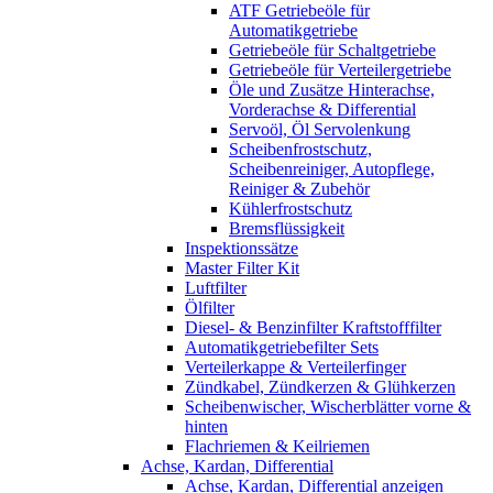
ATF Getriebeöle für
Automatikgetriebe
Getriebeöle für Schaltgetriebe
Getriebeöle für Verteilergetriebe
Öle und Zusätze Hinterachse,
Vorderachse & Differential
Servoöl, Öl Servolenkung
Scheibenfrostschutz,
Scheibenreiniger, Autopflege,
Reiniger & Zubehör
Kühlerfrostschutz
Bremsflüssigkeit
Inspektionssätze
Master Filter Kit
Luftfilter
Ölfilter
Diesel- & Benzinfilter Kraftstofffilter
Automatikgetriebefilter Sets
Verteilerkappe & Verteilerfinger
Zündkabel, Zündkerzen & Glühkerzen
Scheibenwischer, Wischerblätter vorne &
hinten
Flachriemen & Keilriemen
Achse, Kardan, Differential
Achse, Kardan, Differential anzeigen