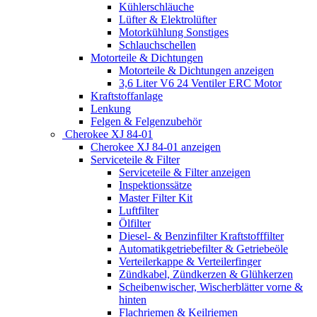
Kühlerschläuche
Lüfter & Elektrolüfter
Motorkühlung Sonstiges
Schlauchschellen
Motorteile & Dichtungen
Motorteile & Dichtungen anzeigen
3,6 Liter V6 24 Ventiler ERC Motor
Kraftstoffanlage
Lenkung
Felgen & Felgenzubehör
Cherokee XJ 84-01
Cherokee XJ 84-01 anzeigen
Serviceteile & Filter
Serviceteile & Filter anzeigen
Inspektionssätze
Master Filter Kit
Luftfilter
Ölfilter
Diesel- & Benzinfilter Kraftstofffilter
Automatikgetriebefilter & Getriebeöle
Verteilerkappe & Verteilerfinger
Zündkabel, Zündkerzen & Glühkerzen
Scheibenwischer, Wischerblätter vorne &
hinten
Flachriemen & Keilriemen