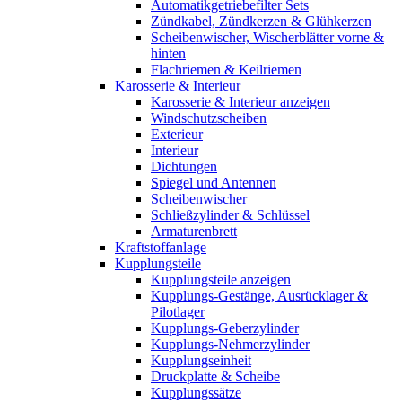
Automatikgetriebefilter Sets
Zündkabel, Zündkerzen & Glühkerzen
Scheibenwischer, Wischerblätter vorne &
hinten
Flachriemen & Keilriemen
Karosserie & Interieur
Karosserie & Interieur anzeigen
Windschutzscheiben
Exterieur
Interieur
Dichtungen
Spiegel und Antennen
Scheibenwischer
Schließzylinder & Schlüssel
Armaturenbrett
Kraftstoffanlage
Kupplungsteile
Kupplungsteile anzeigen
Kupplungs-Gestänge, Ausrücklager &
Pilotlager
Kupplungs-Geberzylinder
Kupplungs-Nehmerzylinder
Kupplungseinheit
Druckplatte & Scheibe
Kupplungssätze