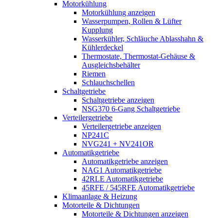
Motorkühlung
Motorkühlung anzeigen
Wasserpumpen, Rollen & Lüfter
Kupplung
Wasserkühler, Schläuche Ablasshahn &
Kühlerdeckel
Thermostate, Thermostat-Gehäuse &
Ausgleichsbehälter
Riemen
Schlauchschellen
Schaltgetriebe
Schaltgetriebe anzeigen
NSG370 6-Gang Schaltgetriebe
Verteilergetriebe
Verteilergetriebe anzeigen
NP241C
NVG241 + NV241OR
Automatikgetriebe
Automatikgetriebe anzeigen
NAG1 Automatikgetriebe
42RLE Automatikgetriebe
45RFE / 545RFE Automatikgetriebe
Klimaanlage & Heizung
Motorteile & Dichtungen
Motorteile & Dichtungen anzeigen