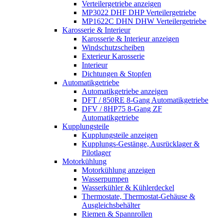
Verteilergetriebe anzeigen
MP3022 DHF DHP Verteilergetriebe
MP1622C DHN DHW Verteilergetriebe
Karosserie & Interieur
Karosserie & Interieur anzeigen
Windschutzscheiben
Exterieur Karosserie
Interieur
Dichtungen & Stopfen
Automatikgetriebe
Automatikgetriebe anzeigen
DFT / 850RE 8-Gang Automatikgetriebe
DFV / 8HP75 8-Gang ZF
Automatikgetriebe
Kupplungsteile
Kupplungsteile anzeigen
Kupplungs-Gestänge, Ausrücklager &
Pilotlager
Motorkühlung
Motorkühlung anzeigen
Wasserpumpen
Wasserkühler & Kühlerdeckel
Thermostate, Thermostat-Gehäuse &
Ausgleichsbehälter
Riemen & Spannrollen