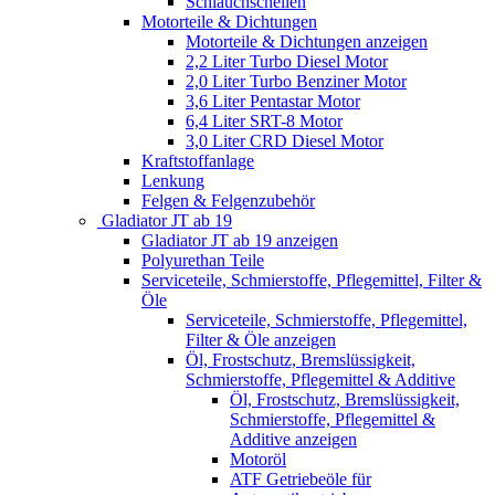
Schlauchschellen
Motorteile & Dichtungen
Motorteile & Dichtungen anzeigen
2,2 Liter Turbo Diesel Motor
2,0 Liter Turbo Benziner Motor
3,6 Liter Pentastar Motor
6,4 Liter SRT-8 Motor
3,0 Liter CRD Diesel Motor
Kraftstoffanlage
Lenkung
Felgen & Felgenzubehör
Gladiator JT ab 19
Gladiator JT ab 19 anzeigen
Polyurethan Teile
Serviceteile, Schmierstoffe, Pflegemittel, Filter &
Öle
Serviceteile, Schmierstoffe, Pflegemittel,
Filter & Öle anzeigen
Öl, Frostschutz, Bremslüssigkeit,
Schmierstoffe, Pflegemittel & Additive
Öl, Frostschutz, Bremslüssigkeit,
Schmierstoffe, Pflegemittel &
Additive anzeigen
Motoröl
ATF Getriebeöle für