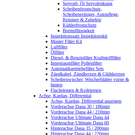
Servoöl, Öl Servolenkung
Scheibenfrostschutz,
Scheibenreiniger, Autopflege,
Reiniger & Zubehör
Kühlerfrostschutz
Bremsflüssigkeit
Inspektionssatz Inspektionskit
Master Filter Kit
Luftfilter
Ölfilter
Diesel- & Benzinfilter Kraftstofffilter
Innenraumfilter Pollenfilter
Automatikgetriebefilter Sets
Zündkabel, Zündkerzen & Glühkerzen
Scheibenwischer, Wischerblätter vorne &
hinten
Flachriemen & Keilriemen
Achse, Kardan, Differential
Achse, Kardan, Differential anzeigen
Vorderachse Dana 30 / 186mm
Vorderachse Dana 44 / 210mm
Vorderachse Ultimate Dana 44
Vorderachse Ultimate Dana 60
Hinterachse Dana 35 / 200mm
Hinterachse Dana 44 / 220mm