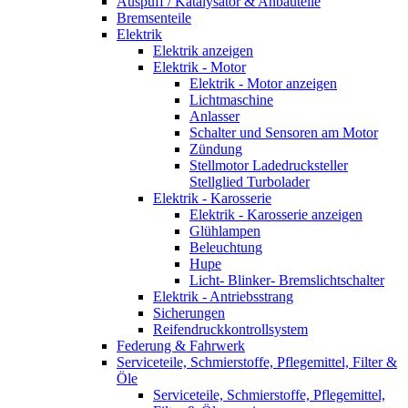
Auspuff / Katalysator & Anbauteile
Bremsenteile
Elektrik
Elektrik anzeigen
Elektrik - Motor
Elektrik - Motor anzeigen
Lichtmaschine
Anlasser
Schalter und Sensoren am Motor
Zündung
Stellmotor Ladedrucksteller
Stellglied Turbolader
Elektrik - Karosserie
Elektrik - Karosserie anzeigen
Glühlampen
Beleuchtung
Hupe
Licht- Blinker- Bremslichtschalter
Elektrik - Antriebsstrang
Sicherungen
Reifendruckkontrollsystem
Federung & Fahrwerk
Serviceteile, Schmierstoffe, Pflegemittel, Filter &
Öle
Serviceteile, Schmierstoffe, Pflegemittel,