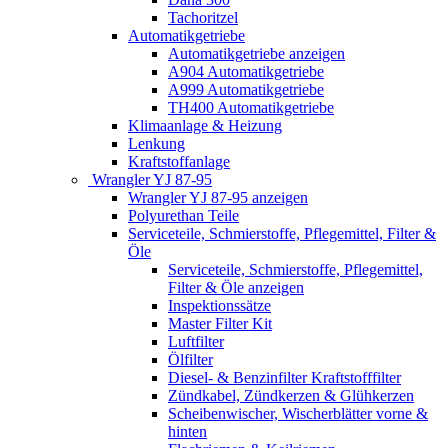
Tachoritzel
Automatikgetriebe
Automatikgetriebe anzeigen
A904 Automatikgetriebe
A999 Automatikgetriebe
TH400 Automatikgetriebe
Klimaanlage & Heizung
Lenkung
Kraftstoffanlage
Wrangler YJ 87-95
Wrangler YJ 87-95 anzeigen
Polyurethan Teile
Serviceteile, Schmierstoffe, Pflegemittel, Filter &
Öle
Serviceteile, Schmierstoffe, Pflegemittel,
Filter & Öle anzeigen
Inspektionssätze
Master Filter Kit
Luftfilter
Ölfilter
Diesel- & Benzinfilter Kraftstofffilter
Zündkabel, Zündkerzen & Glühkerzen
Scheibenwischer, Wischerblätter vorne &
hinten