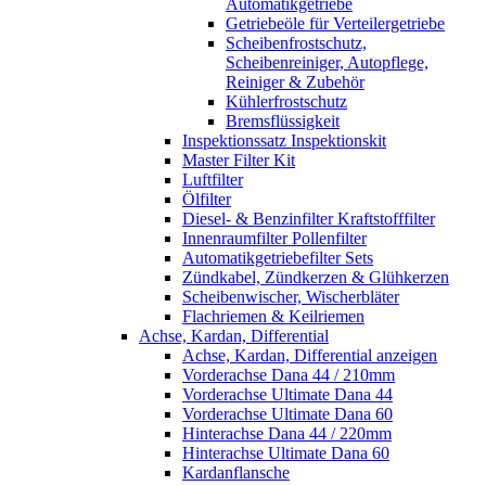
Automatikgetriebe
Getriebeöle für Verteilergetriebe
Scheibenfrostschutz,
Scheibenreiniger, Autopflege,
Reiniger & Zubehör
Kühlerfrostschutz
Bremsflüssigkeit
Inspektionssatz Inspektionskit
Master Filter Kit
Luftfilter
Ölfilter
Diesel- & Benzinfilter Kraftstofffilter
Innenraumfilter Pollenfilter
Automatikgetriebefilter Sets
Zündkabel, Zündkerzen & Glühkerzen
Scheibenwischer, Wischerbläter
Flachriemen & Keilriemen
Achse, Kardan, Differential
Achse, Kardan, Differential anzeigen
Vorderachse Dana 44 / 210mm
Vorderachse Ultimate Dana 44
Vorderachse Ultimate Dana 60
Hinterachse Dana 44 / 220mm
Hinterachse Ultimate Dana 60
Kardanflansche