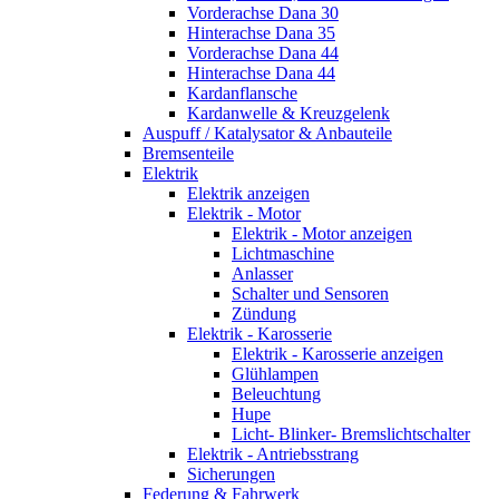
Vorderachse Dana 30
Hinterachse Dana 35
Vorderachse Dana 44
Hinterachse Dana 44
Kardanflansche
Kardanwelle & Kreuzgelenk
Auspuff / Katalysator & Anbauteile
Bremsenteile
Elektrik
Elektrik anzeigen
Elektrik - Motor
Elektrik - Motor anzeigen
Lichtmaschine
Anlasser
Schalter und Sensoren
Zündung
Elektrik - Karosserie
Elektrik - Karosserie anzeigen
Glühlampen
Beleuchtung
Hupe
Licht- Blinker- Bremslichtschalter
Elektrik - Antriebsstrang
Sicherungen
Federung & Fahrwerk