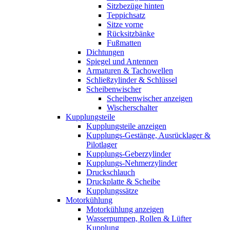
Sitzbezüge hinten
Teppichsatz
Sitze vorne
Rücksitzbänke
Fußmatten
Dichtungen
Spiegel und Antennen
Armaturen & Tachowellen
Schließzylinder & Schlüssel
Scheibenwischer
Scheibenwischer anzeigen
Wischerschalter
Kupplungsteile
Kupplungsteile anzeigen
Kupplungs-Gestänge, Ausrücklager &
Pilotlager
Kupplungs-Geberzylinder
Kupplungs-Nehmerzylinder
Druckschlauch
Druckplatte & Scheibe
Kupplungssätze
Motorkühlung
Motorkühlung anzeigen
Wasserpumpen, Rollen & Lüfter
Kupplung