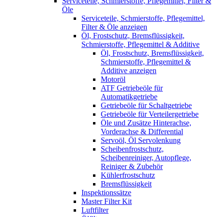
Serviceteile, Schmierstoffe, Pflegemittel, Filter &
Öle
Serviceteile, Schmierstoffe, Pflegemittel,
Filter & Öle anzeigen
Öl, Frostschutz, Bremsflüssigkeit,
Schmierstoffe, Pflegemittel & Additive
Öl, Frostschutz, Bremsflüssigkeit,
Schmierstoffe, Pflegemittel &
Additive anzeigen
Motoröl
ATF Getriebeöle für
Automatikgetriebe
Getriebeöle für Schaltgetriebe
Getriebeöle für Verteilergetriebe
Öle und Zusätze Hinterachse,
Vorderachse & Differential
Servoöl, Öl Servolenkung
Scheibenfrostschutz,
Scheibenreiniger, Autopflege,
Reiniger & Zubehör
Kühlerfrostschutz
Bremsflüssigkeit
Inspektionssätze
Master Filter Kit
Luftfilter