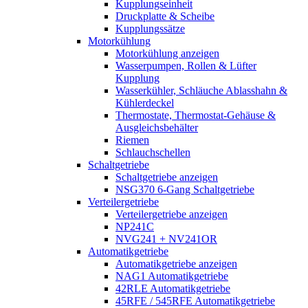
Kupplungseinheit
Druckplatte & Scheibe
Kupplungssätze
Motorkühlung
Motorkühlung anzeigen
Wasserpumpen, Rollen & Lüfter
Kupplung
Wasserkühler, Schläuche Ablasshahn &
Kühlerdeckel
Thermostate, Thermostat-Gehäuse &
Ausgleichsbehälter
Riemen
Schlauchschellen
Schaltgetriebe
Schaltgetriebe anzeigen
NSG370 6-Gang Schaltgetriebe
Verteilergetriebe
Verteilergetriebe anzeigen
NP241C
NVG241 + NV241OR
Automatikgetriebe
Automatikgetriebe anzeigen
NAG1 Automatikgetriebe
42RLE Automatikgetriebe
45RFE / 545RFE Automatikgetriebe