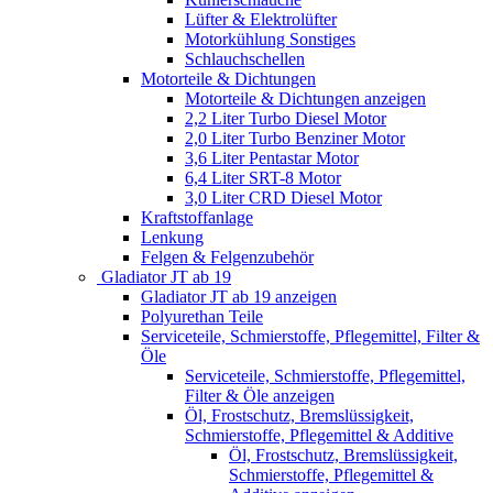
Lüfter & Elektrolüfter
Motorkühlung Sonstiges
Schlauchschellen
Motorteile & Dichtungen
Motorteile & Dichtungen anzeigen
2,2 Liter Turbo Diesel Motor
2,0 Liter Turbo Benziner Motor
3,6 Liter Pentastar Motor
6,4 Liter SRT-8 Motor
3,0 Liter CRD Diesel Motor
Kraftstoffanlage
Lenkung
Felgen & Felgenzubehör
Gladiator JT ab 19
Gladiator JT ab 19 anzeigen
Polyurethan Teile
Serviceteile, Schmierstoffe, Pflegemittel, Filter &
Öle
Serviceteile, Schmierstoffe, Pflegemittel,
Filter & Öle anzeigen
Öl, Frostschutz, Bremslüssigkeit,
Schmierstoffe, Pflegemittel & Additive
Öl, Frostschutz, Bremslüssigkeit,
Schmierstoffe, Pflegemittel &