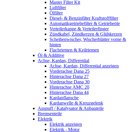
Master Filter Kit
Luftfilter
Ölfilter
Diesel- & Benzinfilter Kraftstofffilter
Automatikgetriebefilter & Getriebeöle
Verteilerkappe & Verteilerfinger
Zündkabel, Zündkerzen & Glühkerzen
Scheibenwischer, Wischerblätter vorne &
hinten
Flachriemen & Keilriemen
Öl & Additive
Achse, Kardan, Differential
Achse, Kardan, Differential anzeigen
Vorderachse Dana 25
Hinterachse Dana 27
Vorderachse Dana 30
Hinterachse AMC 20
Hinterachse Dana 44
Kardanflansche
Kardanwelle & Kreuzgelenk
Auspuff / Katalysator & Anbauteile
Bremsenteile
Elektrik
Elektrik anzeigen
Elektrik - Motor