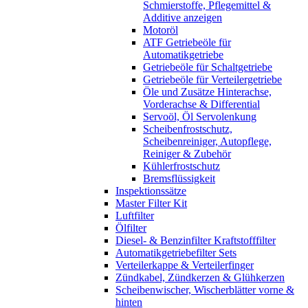
Schmierstoffe, Pflegemittel &
Additive anzeigen
Motoröl
ATF Getriebeöle für
Automatikgetriebe
Getriebeöle für Schaltgetriebe
Getriebeöle für Verteilergetriebe
Öle und Zusätze Hinterachse,
Vorderachse & Differential
Servoöl, Öl Servolenkung
Scheibenfrostschutz,
Scheibenreiniger, Autopflege,
Reiniger & Zubehör
Kühlerfrostschutz
Bremsflüssigkeit
Inspektionssätze
Master Filter Kit
Luftfilter
Ölfilter
Diesel- & Benzinfilter Kraftstofffilter
Automatikgetriebefilter Sets
Verteilerkappe & Verteilerfinger
Zündkabel, Zündkerzen & Glühkerzen
Scheibenwischer, Wischerblätter vorne &
hinten