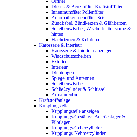
Ölfilter
Diesel- & Benzinfilter Kraftstofffilter
Innenraumfilter Pollenfilter
Automatikgetriebefilter Sets
Zündkabel, Zündkerzen & Glühkerzen
Scheibenwischer, Wischerblätter vorne &
hinten
Flachriemen & Keilriemen
Karosserie & Interieur
Karosserie & Interieur anzeigen
Windschutzscheiben
Exterieur
Interieur
Dichtungen
Spiegel und Antennen
Scheibenwischer
Schließzylinder & Schlüssel
Armaturenbrett
Kraftstoffanlage
Kupplungsteile
Kupplungsteile anzeigen
Kupplungs-Gestänge, Ausrücklager &
Pilotlager
Kupplungs-Geberzylinder
Kupplungs-Nehmerzylinder