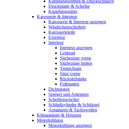
Kupplungseinheit & Druckschlauch
Druckplatte & Scheibe
Kupplungssätze
Karosserie & Interieur
Karosserie & Interieur anzeigen
Windschutzscheiben
Karosserieteile
Exterieur
Interieur
Interieur anzeigen
Lenkrad
Sitzbezüge vorne
Sitzbezüge hinten
Teppichsatz
Sitze vorne
Rücksitzbänke
Fußmatten
Dichtungen
Spiegel und Antennen
Scheibenwischer
Schließzylinder & Schlüssel
Armaturen & Tachowellen
Klimaanlage & Heizung
Motorkühlung
Motorkühlung anzeigen