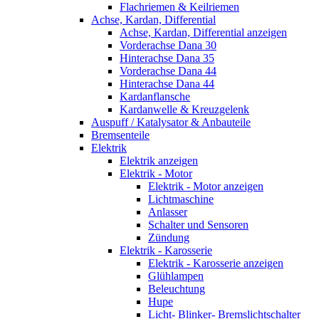
Flachriemen & Keilriemen
Achse, Kardan, Differential
Achse, Kardan, Differential anzeigen
Vorderachse Dana 30
Hinterachse Dana 35
Vorderachse Dana 44
Hinterachse Dana 44
Kardanflansche
Kardanwelle & Kreuzgelenk
Auspuff / Katalysator & Anbauteile
Bremsenteile
Elektrik
Elektrik anzeigen
Elektrik - Motor
Elektrik - Motor anzeigen
Lichtmaschine
Anlasser
Schalter und Sensoren
Zündung
Elektrik - Karosserie
Elektrik - Karosserie anzeigen
Glühlampen
Beleuchtung
Hupe
Licht- Blinker- Bremslichtschalter