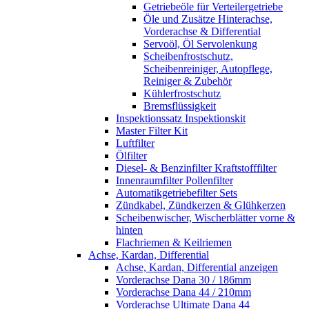
Getriebeöle für Verteilergetriebe
Öle und Zusätze Hinterachse,
Vorderachse & Differential
Servoöl, Öl Servolenkung
Scheibenfrostschutz,
Scheibenreiniger, Autopflege,
Reiniger & Zubehör
Kühlerfrostschutz
Bremsflüssigkeit
Inspektionssatz Inspektionskit
Master Filter Kit
Luftfilter
Ölfilter
Diesel- & Benzinfilter Kraftstofffilter
Innenraumfilter Pollenfilter
Automatikgetriebefilter Sets
Zündkabel, Zündkerzen & Glühkerzen
Scheibenwischer, Wischerblätter vorne &
hinten
Flachriemen & Keilriemen
Achse, Kardan, Differential
Achse, Kardan, Differential anzeigen
Vorderachse Dana 30 / 186mm
Vorderachse Dana 44 / 210mm
Vorderachse Ultimate Dana 44