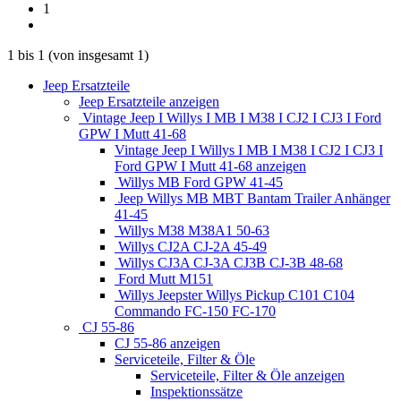
1
1
bis
1
(von insgesamt
1
)
Jeep Ersatzteile
Jeep Ersatzteile anzeigen
Vintage Jeep I Willys I MB I M38 I CJ2 I CJ3 I Ford
GPW I Mutt 41-68
Vintage Jeep I Willys I MB I M38 I CJ2 I CJ3 I
Ford GPW I Mutt 41-68 anzeigen
Willys MB Ford GPW 41-45
Jeep Willys MB MBT Bantam Trailer Anhänger
41-45
Willys M38 M38A1 50-63
Willys CJ2A CJ-2A 45-49
Willys CJ3A CJ-3A CJ3B CJ-3B 48-68
Ford Mutt M151
Willys Jeepster Willys Pickup C101 C104
Commando FC-150 FC-170
CJ 55-86
CJ 55-86 anzeigen
Serviceteile, Filter & Öle
Serviceteile, Filter & Öle anzeigen
Inspektionssätze