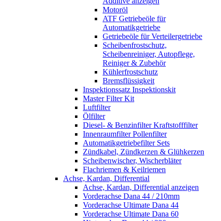
Additive anzeigen
Motoröl
ATF Getriebeöle für
Automatikgetriebe
Getriebeöle für Verteilergetriebe
Scheibenfrostschutz,
Scheibenreiniger, Autopflege,
Reiniger & Zubehör
Kühlerfrostschutz
Bremsflüssigkeit
Inspektionssatz Inspektionskit
Master Filter Kit
Luftfilter
Ölfilter
Diesel- & Benzinfilter Kraftstofffilter
Innenraumfilter Pollenfilter
Automatikgetriebefilter Sets
Zündkabel, Zündkerzen & Glühkerzen
Scheibenwischer, Wischerbläter
Flachriemen & Keilriemen
Achse, Kardan, Differential
Achse, Kardan, Differential anzeigen
Vorderachse Dana 44 / 210mm
Vorderachse Ultimate Dana 44
Vorderachse Ultimate Dana 60