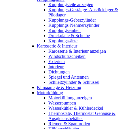
Kupplungsteile anzeigen
Kupplungs-Gestänge, Ausrücklager &
Pilotlager
Kupplungs-Geberzylinder
Kupplungs-Nehmerzylinder
Kupplungseinheit
Druckplatte & Scheibe
Kupplungssätze
Karosserie & Interieur
Karosserie & Interieur anzeigen
Windschutzscheiben
Exterieur
Interieur
Dichtungen
Spiegel und Antennen
Schließzylinder & Schlüssel
Klimaanlage & Heizung
Motorkühlung
Motorkühlung anzeigen
Wasserpumpen
Wasserkühler & Kühlerdeckel
Thermostate, Thermostat-Gehäuse &
Ausgleichsbehälter
Riemen & Spannrollen
Kühlerschläuche