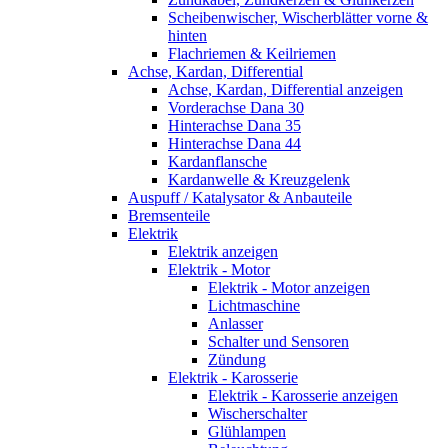
Scheibenwischer, Wischerblätter vorne &
hinten
Flachriemen & Keilriemen
Achse, Kardan, Differential
Achse, Kardan, Differential anzeigen
Vorderachse Dana 30
Hinterachse Dana 35
Hinterachse Dana 44
Kardanflansche
Kardanwelle & Kreuzgelenk
Auspuff / Katalysator & Anbauteile
Bremsenteile
Elektrik
Elektrik anzeigen
Elektrik - Motor
Elektrik - Motor anzeigen
Lichtmaschine
Anlasser
Schalter und Sensoren
Zündung
Elektrik - Karosserie
Elektrik - Karosserie anzeigen
Wischerschalter
Glühlampen