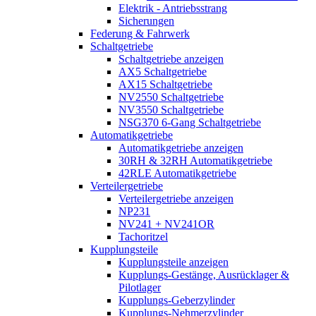
Elektrik - Antriebsstrang
Sicherungen
Federung & Fahrwerk
Schaltgetriebe
Schaltgetriebe anzeigen
AX5 Schaltgetriebe
AX15 Schaltgetriebe
NV2550 Schaltgetriebe
NV3550 Schaltgetriebe
NSG370 6-Gang Schaltgetriebe
Automatikgetriebe
Automatikgetriebe anzeigen
30RH & 32RH Automatikgetriebe
42RLE Automatikgetriebe
Verteilergetriebe
Verteilergetriebe anzeigen
NP231
NV241 + NV241OR
Tachoritzel
Kupplungsteile
Kupplungsteile anzeigen
Kupplungs-Gestänge, Ausrücklager &
Pilotlager
Kupplungs-Geberzylinder
Kupplungs-Nehmerzylinder