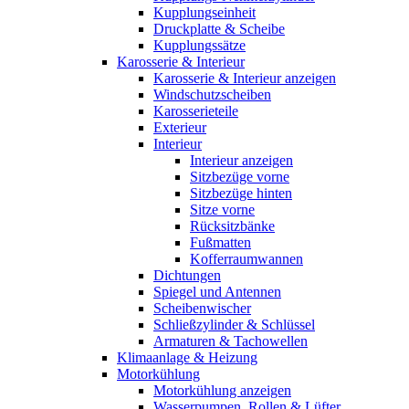
Kupplungseinheit
Druckplatte & Scheibe
Kupplungssätze
Karosserie & Interieur
Karosserie & Interieur anzeigen
Windschutzscheiben
Karosserieteile
Exterieur
Interieur
Interieur anzeigen
Sitzbezüge vorne
Sitzbezüge hinten
Sitze vorne
Rücksitzbänke
Fußmatten
Kofferraumwannen
Dichtungen
Spiegel und Antennen
Scheibenwischer
Schließzylinder & Schlüssel
Armaturen & Tachowellen
Klimaanlage & Heizung
Motorkühlung
Motorkühlung anzeigen
Wasserpumpen, Rollen & Lüfter