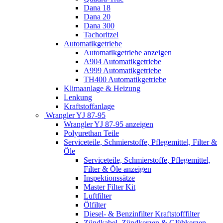
Dana 18
Dana 20
Dana 300
Tachoritzel
Automatikgetriebe
Automatikgetriebe anzeigen
A904 Automatikgetriebe
A999 Automatikgetriebe
TH400 Automatikgetriebe
Klimaanlage & Heizung
Lenkung
Kraftstoffanlage
Wrangler YJ 87-95
Wrangler YJ 87-95 anzeigen
Polyurethan Teile
Serviceteile, Schmierstoffe, Pflegemittel, Filter &
Öle
Serviceteile, Schmierstoffe, Pflegemittel,
Filter & Öle anzeigen
Inspektionssätze
Master Filter Kit
Luftfilter
Ölfilter
Diesel- & Benzinfilter Kraftstofffilter
Zündkabel, Zündkerzen & Glühkerzen