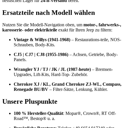
hessischen Lager für
24-h-Versand
bereit.
Ersatzteile nach Modell wählen
Nutzen Sie die Modell-Navigation oben, um
motor-, fahrwerks-,
karosserie- oder elektrikteile
exakt für Ihren Jeep zu filtern:
Vintage & Willys (1941-1968)
– Restaurations-teile, NOS-
Schrauben, Body-Kits.
CJ5 | CJ7 | CJ8 (1955-1986)
– Achsen, Getriebe, Body-
Panels.
Wrangler YJ / TJ / JK / JL (1987-heute)
– Bremsen-
Upgrades, Lift-Kits, Hard-Top- Zubehör.
Cherokee XJ / KL, Grand Cherokee ZJ-WL, Compass,
Renegade BU/BV
– Filter-Sätze, Lenkung, Kühler.
Unsere Pluspunkte
100 % Hersteller-Qualität
: Mopar®, Crown®, RT Off-
Road™, Bestop® u. a.