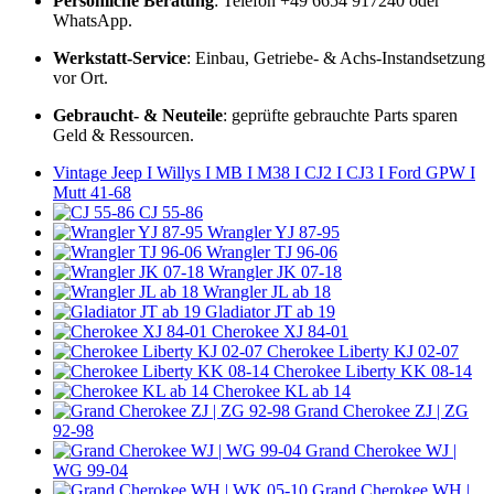
Persönliche Beratung
: Telefon +49 6654 917240 oder
WhatsApp.
Werkstatt-Service
: Einbau, Getriebe- & Achs-Instandsetzung
vor Ort.
Gebraucht- & Neuteile
: geprüfte gebrauchte Parts sparen
Geld & Ressourcen.
Vintage Jeep I Willys I MB I M38 I CJ2 I CJ3 I Ford GPW I
Mutt 41-68
CJ 55-86
Wrangler YJ 87-95
Wrangler TJ 96-06
Wrangler JK 07-18
Wrangler JL ab 18
Gladiator JT ab 19
Cherokee XJ 84-01
Cherokee Liberty KJ 02-07
Cherokee Liberty KK 08-14
Cherokee KL ab 14
Grand Cherokee ZJ | ZG
92-98
Grand Cherokee WJ |
WG 99-04
Grand Cherokee WH |