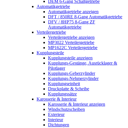
DEM 6-Gang Schaltgetriebe
Automatikgetriebe
Automatikgetriebe anzeigen
DFT / 850RE 8-Gang Automatikgetriebe
DFV / 8HP75 8-Gang ZF
Automatikgetriebe
Verteilergetriebe
Verteilergetriebe anzeigen
MP3022 Verteilergetriebe
MP1622C Verteilergetriebe
Kupplungsteile
Kupplungsteile anzeigen
Kupplungs-Gestänge, Ausrücklager &
Pilotlager
Kupplungs-Geberzylinder
Kupplungs-Nehmerzylinder
Kupplungseinheit
Druckplatte & Scheibe
Kupplungssätze
Karosserie & Interieur
Karosserie & Interieur anzeigen
Windschutzscheiben
Exterieur
Interieur
Dichtungen