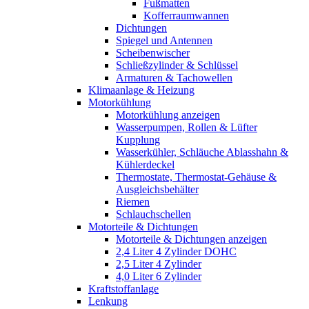
Fußmatten
Kofferraumwannen
Dichtungen
Spiegel und Antennen
Scheibenwischer
Schließzylinder & Schlüssel
Armaturen & Tachowellen
Klimaanlage & Heizung
Motorkühlung
Motorkühlung anzeigen
Wasserpumpen, Rollen & Lüfter
Kupplung
Wasserkühler, Schläuche Ablasshahn &
Kühlerdeckel
Thermostate, Thermostat-Gehäuse &
Ausgleichsbehälter
Riemen
Schlauchschellen
Motorteile & Dichtungen
Motorteile & Dichtungen anzeigen
2,4 Liter 4 Zylinder DOHC
2,5 Liter 4 Zylinder
4,0 Liter 6 Zylinder
Kraftstoffanlage
Lenkung