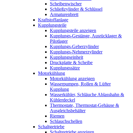
Scheibenwischer
Schließzylinder & Schlüssel
Armaturenbrett
Kraftstoffanlage
Kupplungsteile
Kupplungsteile anzeigen
Kupplungs-Gestänge, Ausrücklager &
Pilotlager
Kupplungs-Geberzylinder
Kupplungs-Nehmerzylinder
Kupplungseinheit
Druckplatte & Scheibe
Kupplungssätze
Motorkühlung
Motorkühlung anzeigen
Wasserpumpen, Rollen & Lüfter
Kupplung
Wasserkühler, Schläuche Ablasshahn &
Kühlerdeckel
Thermostate, Thermostat-Gehäuse &
Ausgleichsbehälter
Riemen
Schlauchschellen
Schaltgetriebe
Schaltgetriebe anzeigen