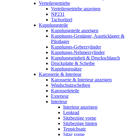
Verteilergetriebe
Verteilergetriebe anzeigen
NP231
Tachoritzel
Kupplungsteile
Kupplungsteile anzeigen
Kupplungs-Gestänge, Ausrücklager &
Pilotlager
Kupplungs-Geberzylinder
Kupplungs-Nehmerzylinder
Kupplungseinheit & Druckschlauch
Druckplatte & Scheibe
Kupplungssätze
Karosserie & Interieur
Karosserie & Interieur anzeigen
Windschutzscheiben
Karosserieteile
Exterieur
Interieur
Interieur anzeigen
Lenkrad
Sitzbezüge vorne
Sitzbezüge hinten
Teppichsatz
Sitze vorne