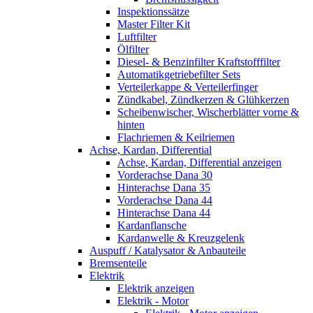
Inspektionssätze
Master Filter Kit
Luftfilter
Ölfilter
Diesel- & Benzinfilter Kraftstofffilter
Automatikgetriebefilter Sets
Verteilerkappe & Verteilerfinger
Zündkabel, Zündkerzen & Glühkerzen
Scheibenwischer, Wischerblätter vorne &
hinten
Flachriemen & Keilriemen
Achse, Kardan, Differential
Achse, Kardan, Differential anzeigen
Vorderachse Dana 30
Hinterachse Dana 35
Vorderachse Dana 44
Hinterachse Dana 44
Kardanflansche
Kardanwelle & Kreuzgelenk
Auspuff / Katalysator & Anbauteile
Bremsenteile
Elektrik
Elektrik anzeigen
Elektrik - Motor