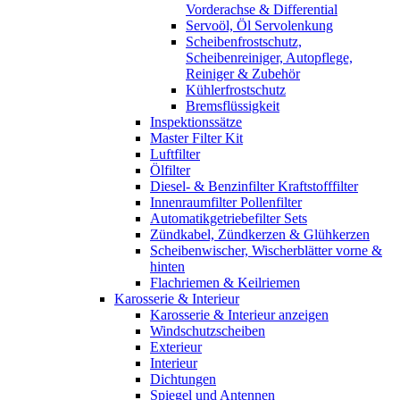
Vorderachse & Differential
Servoöl, Öl Servolenkung
Scheibenfrostschutz,
Scheibenreiniger, Autopflege,
Reiniger & Zubehör
Kühlerfrostschutz
Bremsflüssigkeit
Inspektionssätze
Master Filter Kit
Luftfilter
Ölfilter
Diesel- & Benzinfilter Kraftstofffilter
Innenraumfilter Pollenfilter
Automatikgetriebefilter Sets
Zündkabel, Zündkerzen & Glühkerzen
Scheibenwischer, Wischerblätter vorne &
hinten
Flachriemen & Keilriemen
Karosserie & Interieur
Karosserie & Interieur anzeigen
Windschutzscheiben
Exterieur
Interieur
Dichtungen
Spiegel und Antennen