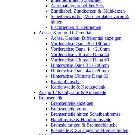
Innenraumfilter Pollenfilter
Automatikgetriebefilter Sets
Zündkabel, Zündkerzen & Glühkerzen
Scheibenwischer, Wischerblätter vorne &
hinten
Flachriemen & Keilriemen
Achse, Kardan, Differential
Achse, Kardan, Differential anzeigen
Vorderachse Dana 30 / 186mm
Vorderachse Dana 44 / 210mm
Vorderachse Ultimate Dana 44
Vorderachse Ultimate Dana 60
Hinterachse Dana 35 / 200mm
Hinterachse Dana 44 / 220mm
Hinterachse Ultimate Dana 60
Kardanflansche
Kardanwelle & Kreuzgelenk
Auspuff / Katalysator & Anbauteile
Bremsenteile
Bremsenteile anzeigen
Bremsenteile vorne
Bremsenteile hinten Scheibenbremse
Handbremse & Handbremsseile
Bremsleitungen & Bremsschläuche
Kleinteile & Sonstiges für Bremse hinten