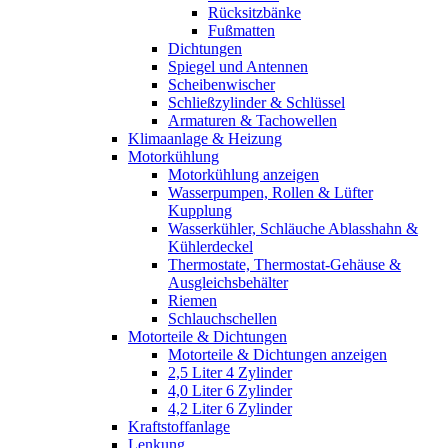
Rücksitzbänke
Fußmatten
Dichtungen
Spiegel und Antennen
Scheibenwischer
Schließzylinder & Schlüssel
Armaturen & Tachowellen
Klimaanlage & Heizung
Motorkühlung
Motorkühlung anzeigen
Wasserpumpen, Rollen & Lüfter
Kupplung
Wasserkühler, Schläuche Ablasshahn &
Kühlerdeckel
Thermostate, Thermostat-Gehäuse &
Ausgleichsbehälter
Riemen
Schlauchschellen
Motorteile & Dichtungen
Motorteile & Dichtungen anzeigen
2,5 Liter 4 Zylinder
4,0 Liter 6 Zylinder
4,2 Liter 6 Zylinder
Kraftstoffanlage
Lenkung