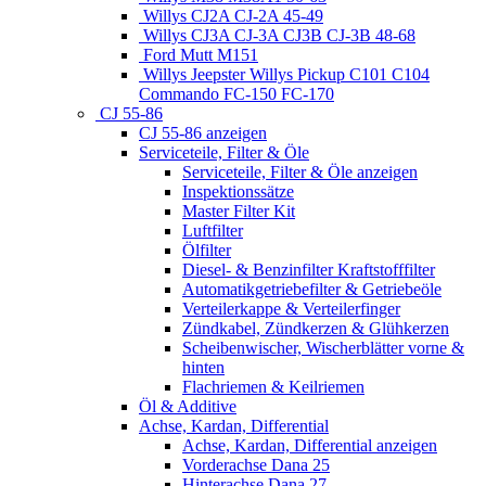
Willys CJ2A CJ-2A 45-49
Willys CJ3A CJ-3A CJ3B CJ-3B 48-68
Ford Mutt M151
Willys Jeepster Willys Pickup C101 C104
Commando FC-150 FC-170
CJ 55-86
CJ 55-86 anzeigen
Serviceteile, Filter & Öle
Serviceteile, Filter & Öle anzeigen
Inspektionssätze
Master Filter Kit
Luftfilter
Ölfilter
Diesel- & Benzinfilter Kraftstofffilter
Automatikgetriebefilter & Getriebeöle
Verteilerkappe & Verteilerfinger
Zündkabel, Zündkerzen & Glühkerzen
Scheibenwischer, Wischerblätter vorne &
hinten
Flachriemen & Keilriemen
Öl & Additive
Achse, Kardan, Differential
Achse, Kardan, Differential anzeigen
Vorderachse Dana 25
Hinterachse Dana 27