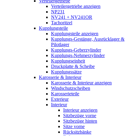
Verteilergetriebe
Verteilergetriebe anzeigen
NP231
NV241 + NV241OR
Tachoritzel
Kupplungsteile
Kupplungsteile anzeigen
Kupplungs-Gestänge, Ausrücklager &
Pilotlager
Kupplungs-Geberzylinder
Kupplungs-Nehmerzylinder
Kupplungseinheit
Druckplatte & Scheibe
Kupplungssätze
Karosserie & Interieur
Karosserie & Interieur anzeigen
Windschutzscheiben
Karosserieteile
Exterieur
Interieur
Interieur anzeigen
Sitzbezüge vorne
Sitzbezüge hinten
Sitze vorne
Rücksitzbänke