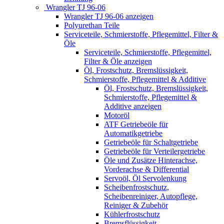
Wrangler TJ 96-06
Wrangler TJ 96-06 anzeigen
Polyurethan Teile
Serviceteile, Schmierstoffe, Pflegemittel, Filter &
Öle
Serviceteile, Schmierstoffe, Pflegemittel,
Filter & Öle anzeigen
Öl, Frostschutz, Bremslüssigkeit,
Schmierstoffe, Pflegemittel & Additive
Öl, Frostschutz, Bremslüssigkeit,
Schmierstoffe, Pflegemittel &
Additive anzeigen
Motoröl
ATF Getriebeöle für
Automatikgetriebe
Getriebeöle für Schaltgetriebe
Getriebeöle für Verteilergetriebe
Öle und Zusätze Hinterachse,
Vorderachse & Differential
Servoöl, Öl Servolenkung
Scheibenfrostschutz,
Scheibenreiniger, Autopflege,
Reiniger & Zubehör
Kühlerfrostschutz
Bremsflüssigkeit