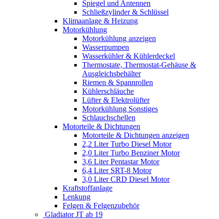
Spiegel und Antennen
Schließzylinder & Schlüssel
Klimaanlage & Heizung
Motorkühlung
Motorkühlung anzeigen
Wasserpumpen
Wasserkühler & Kühlerdeckel
Thermostate, Thermostat-Gehäuse &
Ausgleichsbehälter
Riemen & Spannrollen
Kühlerschläuche
Lüfter & Elektrolüfter
Motorkühlung Sonstiges
Schlauchschellen
Motorteile & Dichtungen
Motorteile & Dichtungen anzeigen
2,2 Liter Turbo Diesel Motor
2,0 Liter Turbo Benziner Motor
3,6 Liter Pentastar Motor
6,4 Liter SRT-8 Motor
3,0 Liter CRD Diesel Motor
Kraftstoffanlage
Lenkung
Felgen & Felgenzubehör
Gladiator JT ab 19