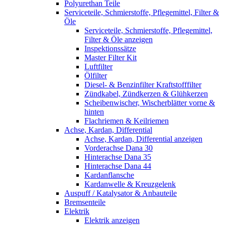
Polyurethan Teile
Serviceteile, Schmierstoffe, Pflegemittel, Filter &
Öle
Serviceteile, Schmierstoffe, Pflegemittel,
Filter & Öle anzeigen
Inspektionssätze
Master Filter Kit
Luftfilter
Ölfilter
Diesel- & Benzinfilter Kraftstofffilter
Zündkabel, Zündkerzen & Glühkerzen
Scheibenwischer, Wischerblätter vorne &
hinten
Flachriemen & Keilriemen
Achse, Kardan, Differential
Achse, Kardan, Differential anzeigen
Vorderachse Dana 30
Hinterachse Dana 35
Hinterachse Dana 44
Kardanflansche
Kardanwelle & Kreuzgelenk
Auspuff / Katalysator & Anbauteile
Bremsenteile
Elektrik
Elektrik anzeigen