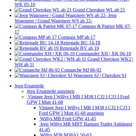
WK 05-10
Grand Cherokee WL ab 21
Jeep
Wagoneer / Grand Wagoneer WS ab 22-
Compass & Patriot MK 07-
17
Compass MP ab 17
Renegade BU 14-18
Renegade BV ab 19
Commander XH | XK 06-10
Grand Cherokee WK2 |
WH ab 11
Comanche MJ 86-92
Wagoneer SJ | Cherokee SJ
Jeep Ersatzteile
Jeep Ersatzteile anzeigen
Vintage Jeep I Willys I MB I M38 I CJ2 I CJ3 I Ford
GPW I Mutt 41-68
Vintage Jeep I Willys I MB I M38 I CJ2 I CJ3 I
Ford GPW I Mutt 41-68 anzeigen
Willys MB Ford GPW 41-45
Jeep Willys MB MBT Bantam Trailer Anhänger
41-45
Willys M38 M38A1 50-63