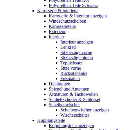
Polyurethan Teile Rot
Polyurethan Teile Schwarz
Karosserie & Interieur
Karosserie & Interieur anzeigen
Windschutzscheiben
Karosserieteile
Exterieur
Interieur
Interieur anzeigen
Lenkrad
Sitzbezüge vorne
Sitzbezüge hinten
Teppichsatz
Sitze vorne
Rücksitzbänke
Fußmatten
Dichtungen
Spiegel und Antennen
Armaturen & Tachowellen
Schließzylinder & Schlüssel
Scheibenwischer
Scheibenwischer anzeigen
Wischerschalter
Kupplungsteile
Kupplungsteile anzeigen