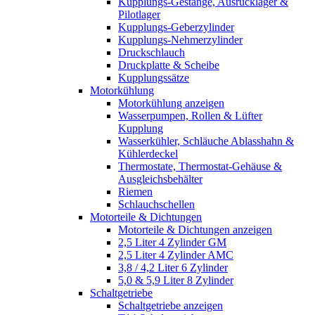
Kupplungs-Gestänge, Ausrücklager &
Pilotlager
Kupplungs-Geberzylinder
Kupplungs-Nehmerzylinder
Druckschlauch
Druckplatte & Scheibe
Kupplungssätze
Motorkühlung
Motorkühlung anzeigen
Wasserpumpen, Rollen & Lüfter
Kupplung
Wasserkühler, Schläuche Ablasshahn &
Kühlerdeckel
Thermostate, Thermostat-Gehäuse &
Ausgleichsbehälter
Riemen
Schlauchschellen
Motorteile & Dichtungen
Motorteile & Dichtungen anzeigen
2,5 Liter 4 Zylinder GM
2,5 Liter 4 Zylinder AMC
3,8 / 4,2 Liter 6 Zylinder
5,0 & 5,9 Liter 8 Zylinder
Schaltgetriebe
Schaltgetriebe anzeigen