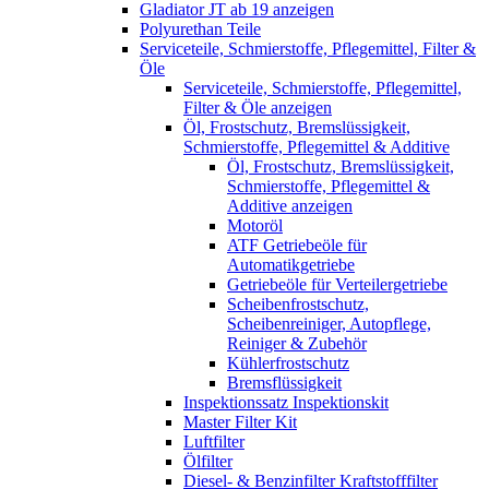
Gladiator JT ab 19 anzeigen
Polyurethan Teile
Serviceteile, Schmierstoffe, Pflegemittel, Filter &
Öle
Serviceteile, Schmierstoffe, Pflegemittel,
Filter & Öle anzeigen
Öl, Frostschutz, Bremslüssigkeit,
Schmierstoffe, Pflegemittel & Additive
Öl, Frostschutz, Bremslüssigkeit,
Schmierstoffe, Pflegemittel &
Additive anzeigen
Motoröl
ATF Getriebeöle für
Automatikgetriebe
Getriebeöle für Verteilergetriebe
Scheibenfrostschutz,
Scheibenreiniger, Autopflege,
Reiniger & Zubehör
Kühlerfrostschutz
Bremsflüssigkeit
Inspektionssatz Inspektionskit
Master Filter Kit
Luftfilter
Ölfilter
Diesel- & Benzinfilter Kraftstofffilter