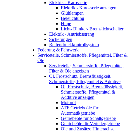
Elektrik - Karosserie
Elektrik - Karosserie anzeigen
Glühlampen
Beleuchtung
Hupe
Licht- Blinker- Bremslichtschalter
Elektrik - Antriebsstrang
Sicherungen
Reifendruckkontrollsystem
Federung & Fahrwerk
Serviceteile, Schmierstoffe, Pflegemittel, Filter &
Öle
Serviceteile, Schmierstoffe, Pflegemittel,
Filter & Öle anzeigen
Öl, Frostschutz, Bremsflüssigkeit,
Schmierstoffe, Pflegemittel & Additive
Öl, Frostschutz, Bremsflüssigkeit,
Schmierstoffe, Pflegemittel &
Additive anzeigen
Motoröl
ATF Getriebeöle für
Automatikgetriebe
Getriebeöle für Schaltgetriebe
Getriebeöle für Verteilergetriebe
Öle und Zusätze Hinterachse,