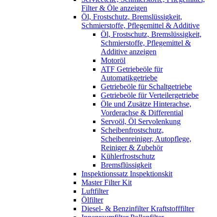
Filter & Öle anzeigen
Öl, Frostschutz, Bremslüssigkeit,
Schmierstoffe, Pflegemittel & Additive
Öl, Frostschutz, Bremslüssigkeit,
Schmierstoffe, Pflegemittel &
Additive anzeigen
Motoröl
ATF Getriebeöle für
Automatikgetriebe
Getriebeöle für Schaltgetriebe
Getriebeöle für Verteilergetriebe
Öle und Zusätze Hinterachse,
Vorderachse & Differential
Servoöl, Öl Servolenkung
Scheibenfrostschutz,
Scheibenreiniger, Autopflege,
Reiniger & Zubehör
Kühlerfrostschutz
Bremsflüssigkeit
Inspektionssatz Inspektionskit
Master Filter Kit
Luftfilter
Ölfilter
Diesel- & Benzinfilter Kraftstofffilter