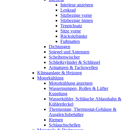
Interieur anzeigen
Lenkrad
Sitzbezüge vorne
Sitzbezüge hinten
Teppichsatz
Sitze vorne
Rücksitzbänke
Fußmatten
Dichtungen
Spiegel und Antennen
Scheibenwischer
Schließzylinder & Schlüssel
Armaturen & Tachowellen
Klimaanlage & Heizung
Motorkühlung
Motorkühlung anzeigen
Wasserpumpen, Rollen & Lüfter
Kupplung
Wasserkühler, Schläuche Ablasshahn &
Kühlerdeckel
Thermostate, Thermostat-Gehäuse &
Ausgleichsbehälter
Riemen
Schlauchschellen