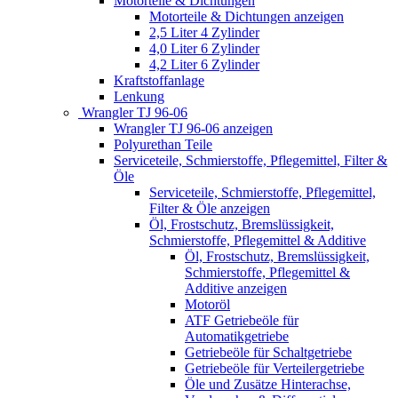
Motorteile & Dichtungen
Motorteile & Dichtungen anzeigen
2,5 Liter 4 Zylinder
4,0 Liter 6 Zylinder
4,2 Liter 6 Zylinder
Kraftstoffanlage
Lenkung
Wrangler TJ 96-06
Wrangler TJ 96-06 anzeigen
Polyurethan Teile
Serviceteile, Schmierstoffe, Pflegemittel, Filter &
Öle
Serviceteile, Schmierstoffe, Pflegemittel,
Filter & Öle anzeigen
Öl, Frostschutz, Bremslüssigkeit,
Schmierstoffe, Pflegemittel & Additive
Öl, Frostschutz, Bremslüssigkeit,
Schmierstoffe, Pflegemittel &
Additive anzeigen
Motoröl
ATF Getriebeöle für
Automatikgetriebe
Getriebeöle für Schaltgetriebe
Getriebeöle für Verteilergetriebe
Öle und Zusätze Hinterachse,