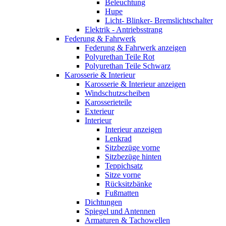
Beleuchtung
Hupe
Licht- Blinker- Bremslichtschalter
Elektrik - Antriebsstrang
Federung & Fahrwerk
Federung & Fahrwerk anzeigen
Polyurethan Teile Rot
Polyurethan Teile Schwarz
Karosserie & Interieur
Karosserie & Interieur anzeigen
Windschutzscheiben
Karosserieteile
Exterieur
Interieur
Interieur anzeigen
Lenkrad
Sitzbezüge vorne
Sitzbezüge hinten
Teppichsatz
Sitze vorne
Rücksitzbänke
Fußmatten
Dichtungen
Spiegel und Antennen
Armaturen & Tachowellen