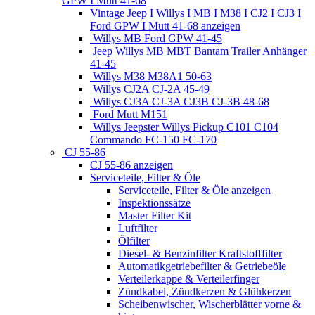
GPW I Mutt 41-68
Vintage Jeep I Willys I MB I M38 I CJ2 I CJ3 I
Ford GPW I Mutt 41-68 anzeigen
Willys MB Ford GPW 41-45
Jeep Willys MB MBT Bantam Trailer Anhänger
41-45
Willys M38 M38A1 50-63
Willys CJ2A CJ-2A 45-49
Willys CJ3A CJ-3A CJ3B CJ-3B 48-68
Ford Mutt M151
Willys Jeepster Willys Pickup C101 C104
Commando FC-150 FC-170
CJ 55-86
CJ 55-86 anzeigen
Serviceteile, Filter & Öle
Serviceteile, Filter & Öle anzeigen
Inspektionssätze
Master Filter Kit
Luftfilter
Ölfilter
Diesel- & Benzinfilter Kraftstofffilter
Automatikgetriebefilter & Getriebeöle
Verteilerkappe & Verteilerfinger
Zündkabel, Zündkerzen & Glühkerzen
Scheibenwischer, Wischerblätter vorne &