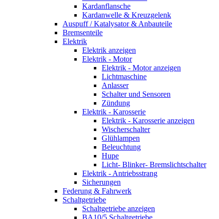
Kardanflansche
Kardanwelle & Kreuzgelenk
Auspuff / Katalysator & Anbauteile
Bremsenteile
Elektrik
Elektrik anzeigen
Elektrik - Motor
Elektrik - Motor anzeigen
Lichtmaschine
Anlasser
Schalter und Sensoren
Zündung
Elektrik - Karosserie
Elektrik - Karosserie anzeigen
Wischerschalter
Glühlampen
Beleuchtung
Hupe
Licht- Blinker- Bremslichtschalter
Elektrik - Antriebsstrang
Sicherungen
Federung & Fahrwerk
Schaltgetriebe
Schaltgetriebe anzeigen
BA10/5 Schaltgetriebe