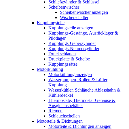
Schließzylinder & Schlüssel
Scheibenwischer
Scheibenwischer anzeigen
Wischerschalter
Kupplungsteile
Kupplungsteile anzeigen
Kupplungs-Gestänge, Ausrücklager &
Pilotlager
Kupplungs-Geberzylinder
Kupplungs-Nehmerzylinder
Druckschlauch
Druckplatte & Scheibe
Kupplungssätze
Motorkühlung
Motorkühlung anzeigen
Wasserpumpen, Rollen & Lüfter
Kupplung
Wasserkühler, Schläuche Ablasshahn &
Kühlerdeckel
Thermostate, Thermostat-Gehäuse &
Ausgleichsbehälter
Riemen
Schlauchschellen
Motorteile & Dichtungen
Motorteile & Dichtungen anzeigen