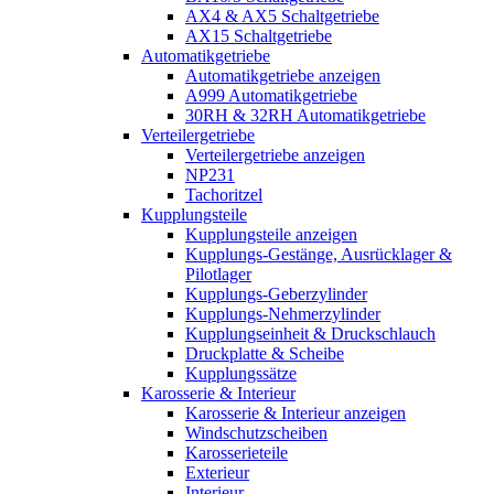
AX4 & AX5 Schaltgetriebe
AX15 Schaltgetriebe
Automatikgetriebe
Automatikgetriebe anzeigen
A999 Automatikgetriebe
30RH & 32RH Automatikgetriebe
Verteilergetriebe
Verteilergetriebe anzeigen
NP231
Tachoritzel
Kupplungsteile
Kupplungsteile anzeigen
Kupplungs-Gestänge, Ausrücklager &
Pilotlager
Kupplungs-Geberzylinder
Kupplungs-Nehmerzylinder
Kupplungseinheit & Druckschlauch
Druckplatte & Scheibe
Kupplungssätze
Karosserie & Interieur
Karosserie & Interieur anzeigen
Windschutzscheiben
Karosserieteile
Exterieur
Interieur