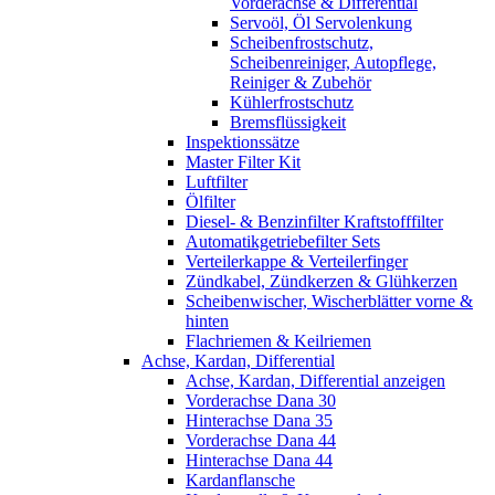
Vorderachse & Differential
Servoöl, Öl Servolenkung
Scheibenfrostschutz,
Scheibenreiniger, Autopflege,
Reiniger & Zubehör
Kühlerfrostschutz
Bremsflüssigkeit
Inspektionssätze
Master Filter Kit
Luftfilter
Ölfilter
Diesel- & Benzinfilter Kraftstofffilter
Automatikgetriebefilter Sets
Verteilerkappe & Verteilerfinger
Zündkabel, Zündkerzen & Glühkerzen
Scheibenwischer, Wischerblätter vorne &
hinten
Flachriemen & Keilriemen
Achse, Kardan, Differential
Achse, Kardan, Differential anzeigen
Vorderachse Dana 30
Hinterachse Dana 35
Vorderachse Dana 44
Hinterachse Dana 44
Kardanflansche