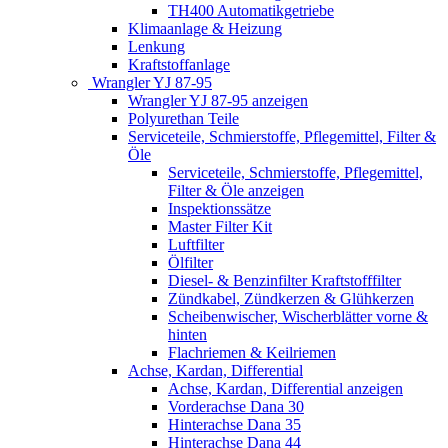
TH400 Automatikgetriebe
Klimaanlage & Heizung
Lenkung
Kraftstoffanlage
Wrangler YJ 87-95
Wrangler YJ 87-95 anzeigen
Polyurethan Teile
Serviceteile, Schmierstoffe, Pflegemittel, Filter &
Öle
Serviceteile, Schmierstoffe, Pflegemittel,
Filter & Öle anzeigen
Inspektionssätze
Master Filter Kit
Luftfilter
Ölfilter
Diesel- & Benzinfilter Kraftstofffilter
Zündkabel, Zündkerzen & Glühkerzen
Scheibenwischer, Wischerblätter vorne &
hinten
Flachriemen & Keilriemen
Achse, Kardan, Differential
Achse, Kardan, Differential anzeigen
Vorderachse Dana 30
Hinterachse Dana 35
Hinterachse Dana 44