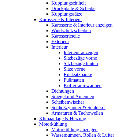
Kupplungseinheit
Druckplatte & Scheibe
Kupplungssätze
Karosserie & Interieur
Karosserie & Interieur anzeigen
Windschutzscheiben
Karosserieteile
Exterieur
Interieur
Interieur anzeigen
Sitzbezüge vorne
Sitzbezüge hinten
Sitze vorne
Rücksitzbänke
Fußmatten
Kofferraumwannen
Dichtungen
Spiegel und Antennen
Scheibenwischer
Schließzylinder & Schlüssel
Armaturen & Tachowellen
Klimaanlage & Heizung
Motorkühlung
Motorkühlung anzeigen
Wasserpumpen, Rollen & Lüfter