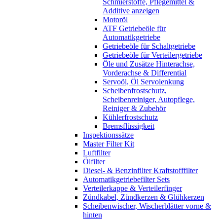
Schmierstoffe, Pflegemittel &
Additive anzeigen
Motoröl
ATF Getriebeöle für
Automatikgetriebe
Getriebeöle für Schaltgetriebe
Getriebeöle für Verteilergetriebe
Öle und Zusätze Hinterachse,
Vorderachse & Differential
Servoöl, Öl Servolenkung
Scheibenfrostschutz,
Scheibenreiniger, Autopflege,
Reiniger & Zubehör
Kühlerfrostschutz
Bremsflüssigkeit
Inspektionssätze
Master Filter Kit
Luftfilter
Ölfilter
Diesel- & Benzinfilter Kraftstofffilter
Automatikgetriebefilter Sets
Verteilerkappe & Verteilerfinger
Zündkabel, Zündkerzen & Glühkerzen
Scheibenwischer, Wischerblätter vorne &
hinten