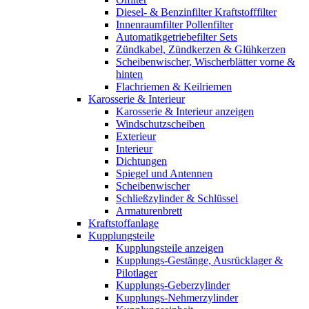
Diesel- & Benzinfilter Kraftstofffilter
Innenraumfilter Pollenfilter
Automatikgetriebefilter Sets
Zündkabel, Zündkerzen & Glühkerzen
Scheibenwischer, Wischerblätter vorne &
hinten
Flachriemen & Keilriemen
Karosserie & Interieur
Karosserie & Interieur anzeigen
Windschutzscheiben
Exterieur
Interieur
Dichtungen
Spiegel und Antennen
Scheibenwischer
Schließzylinder & Schlüssel
Armaturenbrett
Kraftstoffanlage
Kupplungsteile
Kupplungsteile anzeigen
Kupplungs-Gestänge, Ausrücklager &
Pilotlager
Kupplungs-Geberzylinder
Kupplungs-Nehmerzylinder