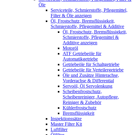
Öle
Serviceteile, Schmierstoffe, Pflegemittel,
Filter & Öle anzeigen
Öl, Frostschutz, Bremsflüssigkeit,
Schmierstoffe, Pflegemittel & Additive
Öl, Frostschutz, Bremsflüssigkeit,
Schmierstoffe, Pflegemittel &
Additive anzeigen
Motoröl
ATF Getriebeöle für
Automatikgetriebe
Getriebeöle für Schaltgetriebe
Getriebeöle für Verteilergetriebe
Öle und Zusätze Hinterachse,
Vorderachse & Differential
Servoöl, Öl Servolenkung
Scheibenfrostschutz,
Scheibenreiniger, Autopflege,
Reiniger & Zubehör
Kühlerfrostschutz
Bremsflüssigkeit
Inspektionssätze
Master Filter Kit
Luftfilter
Ölfilter