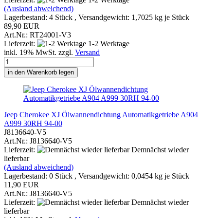
(Ausland abweichend)
Lagerbestand: 4 Stück , Versandgewicht:
1,7025
kg je Stück
89,90 EUR
Art.Nr.: RT24001-V3
Lieferzeit:
1-2 Werktage
inkl. 19% MwSt. zzgl.
Versand
in den Warenkorb legen
Jeep Cherokee XJ Ölwannendichtung Automatikgetriebe A904
A999 30RH 94-00
J8136640-V5
Art.Nr.: J8136640-V5
Lieferzeit:
Demnächst wieder
lieferbar
(Ausland abweichend)
Lagerbestand: 0 Stück , Versandgewicht:
0,0454
kg je Stück
11,90 EUR
Art.Nr.: J8136640-V5
Lieferzeit:
Demnächst wieder
lieferbar