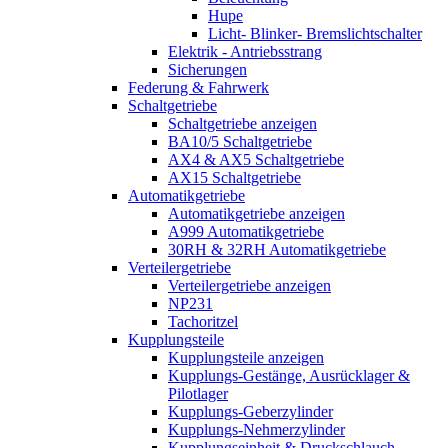
Hupe
Licht- Blinker- Bremslichtschalter
Elektrik - Antriebsstrang
Sicherungen
Federung & Fahrwerk
Schaltgetriebe
Schaltgetriebe anzeigen
BA10/5 Schaltgetriebe
AX4 & AX5 Schaltgetriebe
AX15 Schaltgetriebe
Automatikgetriebe
Automatikgetriebe anzeigen
A999 Automatikgetriebe
30RH & 32RH Automatikgetriebe
Verteilergetriebe
Verteilergetriebe anzeigen
NP231
Tachoritzel
Kupplungsteile
Kupplungsteile anzeigen
Kupplungs-Gestänge, Ausrücklager &
Pilotlager
Kupplungs-Geberzylinder
Kupplungs-Nehmerzylinder
Kupplungseinheit & Druckschlauch