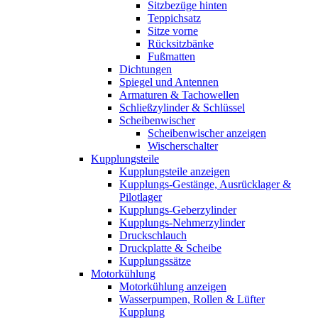
Sitzbezüge hinten
Teppichsatz
Sitze vorne
Rücksitzbänke
Fußmatten
Dichtungen
Spiegel und Antennen
Armaturen & Tachowellen
Schließzylinder & Schlüssel
Scheibenwischer
Scheibenwischer anzeigen
Wischerschalter
Kupplungsteile
Kupplungsteile anzeigen
Kupplungs-Gestänge, Ausrücklager &
Pilotlager
Kupplungs-Geberzylinder
Kupplungs-Nehmerzylinder
Druckschlauch
Druckplatte & Scheibe
Kupplungssätze
Motorkühlung
Motorkühlung anzeigen
Wasserpumpen, Rollen & Lüfter
Kupplung