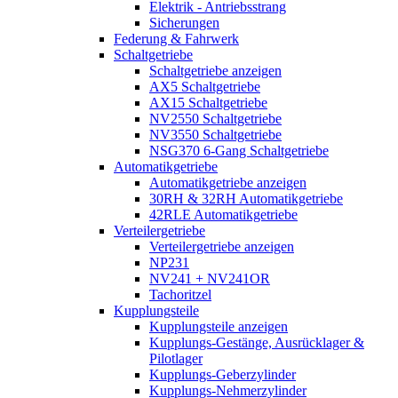
Elektrik - Antriebsstrang
Sicherungen
Federung & Fahrwerk
Schaltgetriebe
Schaltgetriebe anzeigen
AX5 Schaltgetriebe
AX15 Schaltgetriebe
NV2550 Schaltgetriebe
NV3550 Schaltgetriebe
NSG370 6-Gang Schaltgetriebe
Automatikgetriebe
Automatikgetriebe anzeigen
30RH & 32RH Automatikgetriebe
42RLE Automatikgetriebe
Verteilergetriebe
Verteilergetriebe anzeigen
NP231
NV241 + NV241OR
Tachoritzel
Kupplungsteile
Kupplungsteile anzeigen
Kupplungs-Gestänge, Ausrücklager &
Pilotlager
Kupplungs-Geberzylinder
Kupplungs-Nehmerzylinder