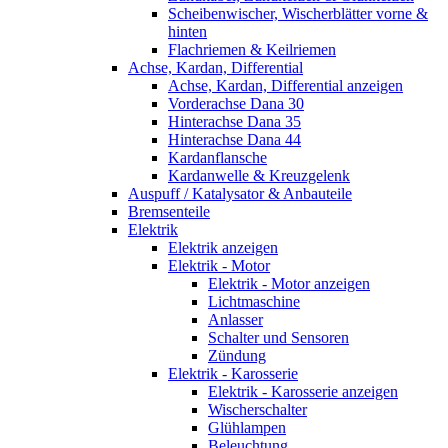
Scheibenwischer, Wischerblätter vorne &
hinten
Flachriemen & Keilriemen
Achse, Kardan, Differential
Achse, Kardan, Differential anzeigen
Vorderachse Dana 30
Hinterachse Dana 35
Hinterachse Dana 44
Kardanflansche
Kardanwelle & Kreuzgelenk
Auspuff / Katalysator & Anbauteile
Bremsenteile
Elektrik
Elektrik anzeigen
Elektrik - Motor
Elektrik - Motor anzeigen
Lichtmaschine
Anlasser
Schalter und Sensoren
Zündung
Elektrik - Karosserie
Elektrik - Karosserie anzeigen
Wischerschalter
Glühlampen
Beleuchtung