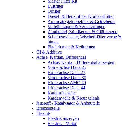
Master Filter Kit
Luftfilter
Ölfilter
Diesel- & Benzinfilter Kraftstofffilter
Automatikgetriebefilter & Getriebeöle
Verteilerkappe & Verteilerfinger
Zündkabel, Zündkerzen & Glühkerzen
Scheibenwischer, Wischerblätter vorne &
hinten
Flachriemen & Keilriemen
Öl & Additive
Achse, Kardan, Differential
Achse, Kardan, Differential anzeigen
Vorderachse Dana 25
Hinterachse Dana 27
Vorderachse Dana 30
Hinterachse AMC 20
Hinterachse Dana 44
Kardanflansche
Kardanwelle & Kreuzgelenk
Auspuff / Katalysator & Anbauteile
Bremsenteile
Elektrik
Elektrik anzeigen
Elektrik - Motor