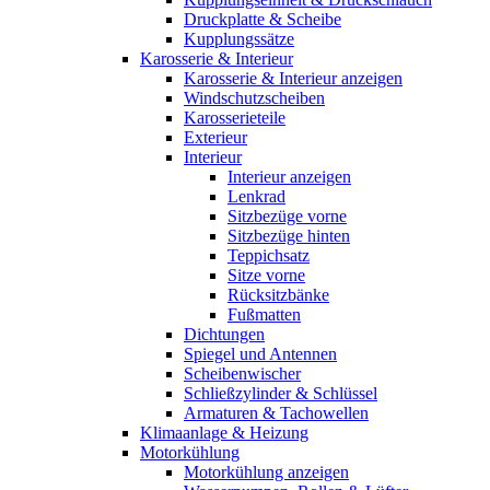
Druckplatte & Scheibe
Kupplungssätze
Karosserie & Interieur
Karosserie & Interieur anzeigen
Windschutzscheiben
Karosserieteile
Exterieur
Interieur
Interieur anzeigen
Lenkrad
Sitzbezüge vorne
Sitzbezüge hinten
Teppichsatz
Sitze vorne
Rücksitzbänke
Fußmatten
Dichtungen
Spiegel und Antennen
Scheibenwischer
Schließzylinder & Schlüssel
Armaturen & Tachowellen
Klimaanlage & Heizung
Motorkühlung
Motorkühlung anzeigen