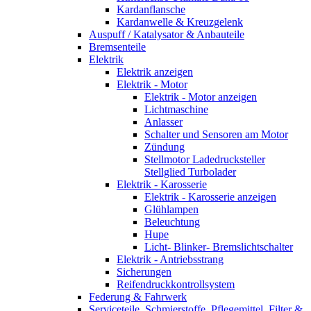
Kardanflansche
Kardanwelle & Kreuzgelenk
Auspuff / Katalysator & Anbauteile
Bremsenteile
Elektrik
Elektrik anzeigen
Elektrik - Motor
Elektrik - Motor anzeigen
Lichtmaschine
Anlasser
Schalter und Sensoren am Motor
Zündung
Stellmotor Ladedrucksteller
Stellglied Turbolader
Elektrik - Karosserie
Elektrik - Karosserie anzeigen
Glühlampen
Beleuchtung
Hupe
Licht- Blinker- Bremslichtschalter
Elektrik - Antriebsstrang
Sicherungen
Reifendruckkontrollsystem
Federung & Fahrwerk
Serviceteile, Schmierstoffe, Pflegemittel, Filter &