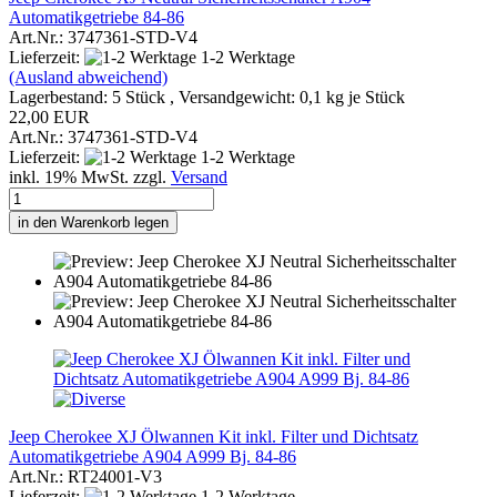
Automatikgetriebe 84-86
Art.Nr.: 3747361-STD-V4
Lieferzeit:
1-2 Werktage
(Ausland abweichend)
Lagerbestand: 5 Stück , Versandgewicht:
0,1
kg je Stück
22,00 EUR
Art.Nr.: 3747361-STD-V4
Lieferzeit:
1-2 Werktage
inkl. 19% MwSt. zzgl.
Versand
in den Warenkorb legen
Jeep Cherokee XJ Ölwannen Kit inkl. Filter und Dichtsatz
Automatikgetriebe A904 A999 Bj. 84-86
Art.Nr.: RT24001-V3
Lieferzeit:
1-2 Werktage