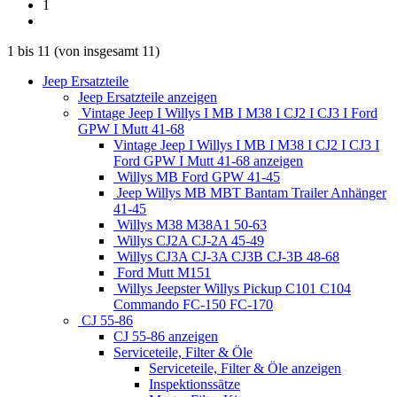
1
1
bis
11
(von insgesamt
11
)
Jeep Ersatzteile
Jeep Ersatzteile anzeigen
Vintage Jeep I Willys I MB I M38 I CJ2 I CJ3 I Ford
GPW I Mutt 41-68
Vintage Jeep I Willys I MB I M38 I CJ2 I CJ3 I
Ford GPW I Mutt 41-68 anzeigen
Willys MB Ford GPW 41-45
Jeep Willys MB MBT Bantam Trailer Anhänger
41-45
Willys M38 M38A1 50-63
Willys CJ2A CJ-2A 45-49
Willys CJ3A CJ-3A CJ3B CJ-3B 48-68
Ford Mutt M151
Willys Jeepster Willys Pickup C101 C104
Commando FC-150 FC-170
CJ 55-86
CJ 55-86 anzeigen
Serviceteile, Filter & Öle
Serviceteile, Filter & Öle anzeigen
Inspektionssätze