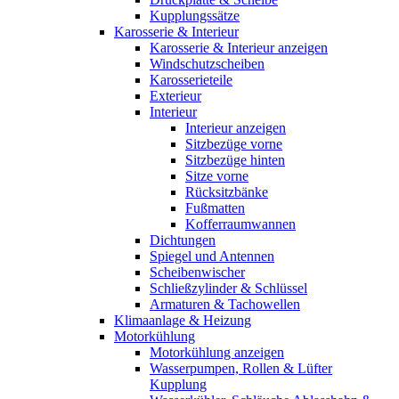
Kupplungssätze
Karosserie & Interieur
Karosserie & Interieur anzeigen
Windschutzscheiben
Karosserieteile
Exterieur
Interieur
Interieur anzeigen
Sitzbezüge vorne
Sitzbezüge hinten
Sitze vorne
Rücksitzbänke
Fußmatten
Kofferraumwannen
Dichtungen
Spiegel und Antennen
Scheibenwischer
Schließzylinder & Schlüssel
Armaturen & Tachowellen
Klimaanlage & Heizung
Motorkühlung
Motorkühlung anzeigen
Wasserpumpen, Rollen & Lüfter
Kupplung