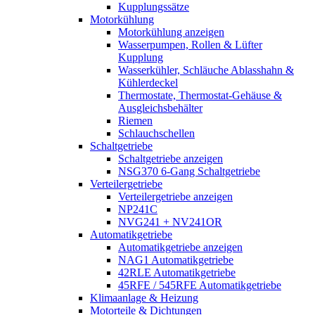
Kupplungssätze
Motorkühlung
Motorkühlung anzeigen
Wasserpumpen, Rollen & Lüfter
Kupplung
Wasserkühler, Schläuche Ablasshahn &
Kühlerdeckel
Thermostate, Thermostat-Gehäuse &
Ausgleichsbehälter
Riemen
Schlauchschellen
Schaltgetriebe
Schaltgetriebe anzeigen
NSG370 6-Gang Schaltgetriebe
Verteilergetriebe
Verteilergetriebe anzeigen
NP241C
NVG241 + NV241OR
Automatikgetriebe
Automatikgetriebe anzeigen
NAG1 Automatikgetriebe
42RLE Automatikgetriebe
45RFE / 545RFE Automatikgetriebe
Klimaanlage & Heizung
Motorteile & Dichtungen