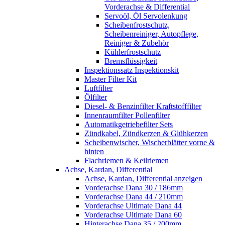
Vorderachse & Differential
Servoöl, Öl Servolenkung
Scheibenfrostschutz,
Scheibenreiniger, Autopflege,
Reiniger & Zubehör
Kühlerfrostschutz
Bremsflüssigkeit
Inspektionssatz Inspektionskit
Master Filter Kit
Luftfilter
Ölfilter
Diesel- & Benzinfilter Kraftstofffilter
Innenraumfilter Pollenfilter
Automatikgetriebefilter Sets
Zündkabel, Zündkerzen & Glühkerzen
Scheibenwischer, Wischerblätter vorne &
hinten
Flachriemen & Keilriemen
Achse, Kardan, Differential
Achse, Kardan, Differential anzeigen
Vorderachse Dana 30 / 186mm
Vorderachse Dana 44 / 210mm
Vorderachse Ultimate Dana 44
Vorderachse Ultimate Dana 60
Hinterachse Dana 35 / 200mm