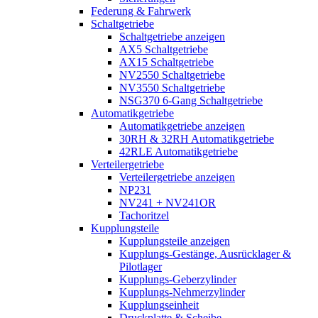
Federung & Fahrwerk
Schaltgetriebe
Schaltgetriebe anzeigen
AX5 Schaltgetriebe
AX15 Schaltgetriebe
NV2550 Schaltgetriebe
NV3550 Schaltgetriebe
NSG370 6-Gang Schaltgetriebe
Automatikgetriebe
Automatikgetriebe anzeigen
30RH & 32RH Automatikgetriebe
42RLE Automatikgetriebe
Verteilergetriebe
Verteilergetriebe anzeigen
NP231
NV241 + NV241OR
Tachoritzel
Kupplungsteile
Kupplungsteile anzeigen
Kupplungs-Gestänge, Ausrücklager &
Pilotlager
Kupplungs-Geberzylinder
Kupplungs-Nehmerzylinder
Kupplungseinheit
Druckplatte & Scheibe