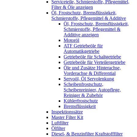
Serviceteile, Schmierstoffe, Pflegemittel,
Filter & Öle anzeigen
Öl, Frostschutz, Bremsflüssigkeit,
Schmierstoffe, Pflegemittel & Additive
Öl, Frostschutz, Bremsflüssigkeit,
Schmierstoffe, Pflegemittel &
Additive anzeigen
Motoröl
ATF Getriebeöle für
Automatikgetriebe
Getriebeöle für Schaltgetriebe
Getriebeöle für Verteilergetriebe
Öle und Zusätze Hinterachse,
Vorderachse & Differential
Servoöl, Öl Servolenkung
Scheibenfrostschutz,
Scheibenreiniger, Autopflege,
Reiniger & Zubehör
Kühlerfrostschutz
Bremsflüssigkeit
Inspektionssätze
Master Filter Kit
Luftfilter
Ölfilter
Diesel- & Benzinfilter Kraftstofffilter