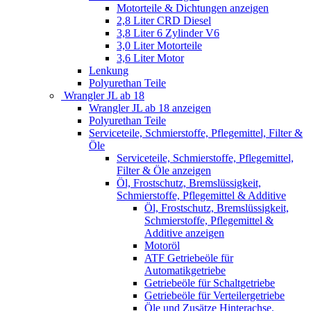
Motorteile & Dichtungen anzeigen
2,8 Liter CRD Diesel
3,8 Liter 6 Zylinder V6
3,0 Liter Motorteile
3,6 Liter Motor
Lenkung
Polyurethan Teile
Wrangler JL ab 18
Wrangler JL ab 18 anzeigen
Polyurethan Teile
Serviceteile, Schmierstoffe, Pflegemittel, Filter &
Öle
Serviceteile, Schmierstoffe, Pflegemittel,
Filter & Öle anzeigen
Öl, Frostschutz, Bremslüssigkeit,
Schmierstoffe, Pflegemittel & Additive
Öl, Frostschutz, Bremslüssigkeit,
Schmierstoffe, Pflegemittel &
Additive anzeigen
Motoröl
ATF Getriebeöle für
Automatikgetriebe
Getriebeöle für Schaltgetriebe
Getriebeöle für Verteilergetriebe
Öle und Zusätze Hinterachse,