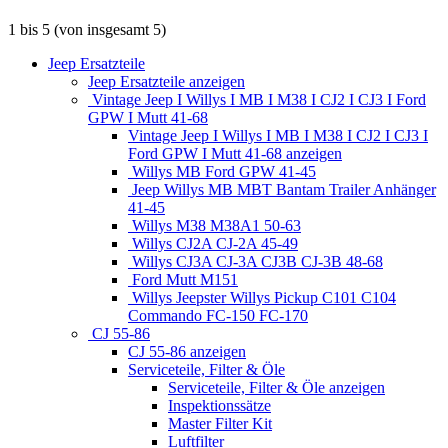
1
bis
5
(von insgesamt
5
)
Jeep Ersatzteile
Jeep Ersatzteile anzeigen
Vintage Jeep I Willys I MB I M38 I CJ2 I CJ3 I Ford
GPW I Mutt 41-68
Vintage Jeep I Willys I MB I M38 I CJ2 I CJ3 I
Ford GPW I Mutt 41-68 anzeigen
Willys MB Ford GPW 41-45
Jeep Willys MB MBT Bantam Trailer Anhänger
41-45
Willys M38 M38A1 50-63
Willys CJ2A CJ-2A 45-49
Willys CJ3A CJ-3A CJ3B CJ-3B 48-68
Ford Mutt M151
Willys Jeepster Willys Pickup C101 C104
Commando FC-150 FC-170
CJ 55-86
CJ 55-86 anzeigen
Serviceteile, Filter & Öle
Serviceteile, Filter & Öle anzeigen
Inspektionssätze
Master Filter Kit
Luftfilter