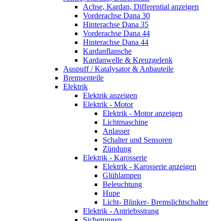
Achse, Kardan, Differential anzeigen
Vorderachse Dana 30
Hinterachse Dana 35
Vorderachse Dana 44
Hinterachse Dana 44
Kardanflansche
Kardanwelle & Kreuzgelenk
Auspuff / Katalysator & Anbauteile
Bremsenteile
Elektrik
Elektrik anzeigen
Elektrik - Motor
Elektrik - Motor anzeigen
Lichtmaschine
Anlasser
Schalter und Sensoren
Zündung
Elektrik - Karosserie
Elektrik - Karosserie anzeigen
Glühlampen
Beleuchtung
Hupe
Licht- Blinker- Bremslichtschalter
Elektrik - Antriebsstrang
Sicherungen