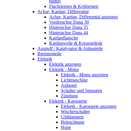
hinten
Flachriemen & Keilriemen
Achse, Kardan, Differential
Achse, Kardan, Differential anzeigen
Vorderachse Dana 30
Hinterachse Dana 35
Hinterachse Dana 44
Kardanflansche
Kardanwelle & Kreuzgelenk
Auspuff / Katalysator & Anbauteile
Bremsenteile
Elektrik
Elektrik anzeigen
Elektrik - Motor
Elektrik - Motor anzeigen
Lichtmaschine
Anlasser
Schalter und Sensoren
Zündung
Elektrik - Karosserie
Elektrik - Karosserie anzeigen
Wischerschalter
Glühlampen
Beleuchtung
Hupe