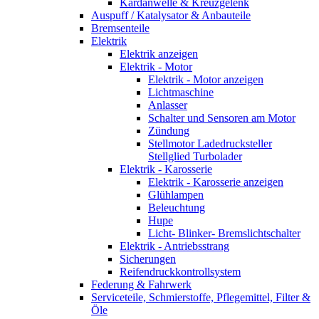
Kardanwelle & Kreuzgelenk
Auspuff / Katalysator & Anbauteile
Bremsenteile
Elektrik
Elektrik anzeigen
Elektrik - Motor
Elektrik - Motor anzeigen
Lichtmaschine
Anlasser
Schalter und Sensoren am Motor
Zündung
Stellmotor Ladedrucksteller
Stellglied Turbolader
Elektrik - Karosserie
Elektrik - Karosserie anzeigen
Glühlampen
Beleuchtung
Hupe
Licht- Blinker- Bremslichtschalter
Elektrik - Antriebsstrang
Sicherungen
Reifendruckkontrollsystem
Federung & Fahrwerk
Serviceteile, Schmierstoffe, Pflegemittel, Filter &
Öle