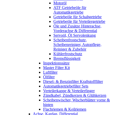
Motoröl
ATF Getriebeöle für
Automatikgetriebe
Getriebeöle für Schaltgetriebe
Getriebeöle für Verteilergetriebe
Öle und Zusätze Hinterachse,
Vorderachse & Differential
Servoöl, Öl Servolenkung
Scheibenfrostschutz,
Scheibenreiniger, Autopflege,
Reiniger & Zubehör
Kühlerfrostschutz
Bremsflüssigkeit
Inspektionssätze
Master Filter Kit
Luftfilter
Ölfilter
Diesel- & Benzinfilter Kraftstofffilter
Automatikgetriebefilter Sets
Verteilerkappe & Verteilerfinger
Zündkabel, Zündkerzen & Glühkerzen
Scheibenwischer, Wischerblätter vorne &
hinten
Flachriemen & Keilriemen
Achse, Kardan, Differential