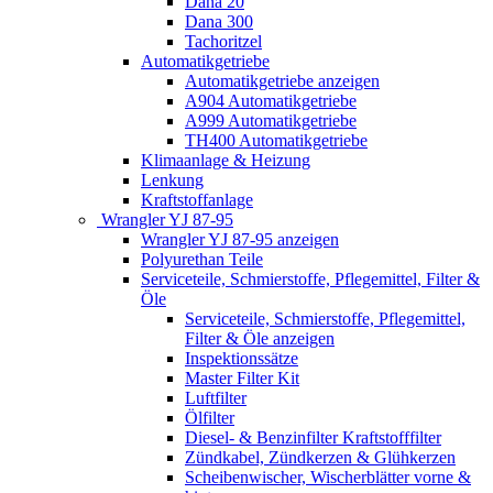
Dana 20
Dana 300
Tachoritzel
Automatikgetriebe
Automatikgetriebe anzeigen
A904 Automatikgetriebe
A999 Automatikgetriebe
TH400 Automatikgetriebe
Klimaanlage & Heizung
Lenkung
Kraftstoffanlage
Wrangler YJ 87-95
Wrangler YJ 87-95 anzeigen
Polyurethan Teile
Serviceteile, Schmierstoffe, Pflegemittel, Filter &
Öle
Serviceteile, Schmierstoffe, Pflegemittel,
Filter & Öle anzeigen
Inspektionssätze
Master Filter Kit
Luftfilter
Ölfilter
Diesel- & Benzinfilter Kraftstofffilter
Zündkabel, Zündkerzen & Glühkerzen
Scheibenwischer, Wischerblätter vorne &