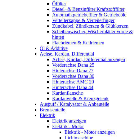
Ölfilter
Diesel- & Benzinfilter Kraftstofffilter
Automatikgetriebefilter & Getriebeöle
Verteilerkappe & Verteilerfinger
Zündkabel, Zündkerzen & Glühkerzen
Scheibenwischer, Wischerblätter vorne &
hinten
Flachriemen & Keilriemen
Öl & Additive
Achse, Kardan, Differential
Achse, Kardan, Differential anzeigen
Vorderachse Dana 25
Hinterachse Dana 27
Vorderachse Dana 30
Hinterachse AMC 20
Hinterachse Dana 44
Kardanflansche
Kardanwelle & Kreuzgelenk
Auspuff / Katalysator & Anbauteile
Bremsenteile
Elektrik
Elektrik anzeigen
Elektrik - Motor
Elektrik - Motor anzeigen
Lichtmaschine