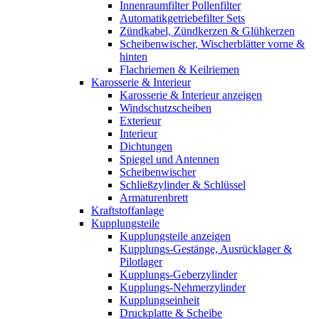
Innenraumfilter Pollenfilter
Automatikgetriebefilter Sets
Zündkabel, Zündkerzen & Glühkerzen
Scheibenwischer, Wischerblätter vorne &
hinten
Flachriemen & Keilriemen
Karosserie & Interieur
Karosserie & Interieur anzeigen
Windschutzscheiben
Exterieur
Interieur
Dichtungen
Spiegel und Antennen
Scheibenwischer
Schließzylinder & Schlüssel
Armaturenbrett
Kraftstoffanlage
Kupplungsteile
Kupplungsteile anzeigen
Kupplungs-Gestänge, Ausrücklager &
Pilotlager
Kupplungs-Geberzylinder
Kupplungs-Nehmerzylinder
Kupplungseinheit
Druckplatte & Scheibe