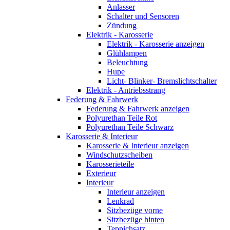
Anlasser
Schalter und Sensoren
Zündung
Elektrik - Karosserie
Elektrik - Karosserie anzeigen
Glühlampen
Beleuchtung
Hupe
Licht- Blinker- Bremslichtschalter
Elektrik - Antriebsstrang
Federung & Fahrwerk
Federung & Fahrwerk anzeigen
Polyurethan Teile Rot
Polyurethan Teile Schwarz
Karosserie & Interieur
Karosserie & Interieur anzeigen
Windschutzscheiben
Karosserieteile
Exterieur
Interieur
Interieur anzeigen
Lenkrad
Sitzbezüge vorne
Sitzbezüge hinten
Teppichsatz