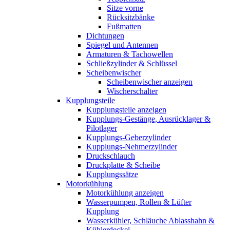
Sitze vorne
Rücksitzbänke
Fußmatten
Dichtungen
Spiegel und Antennen
Armaturen & Tachowellen
Schließzylinder & Schlüssel
Scheibenwischer
Scheibenwischer anzeigen
Wischerschalter
Kupplungsteile
Kupplungsteile anzeigen
Kupplungs-Gestänge, Ausrücklager &
Pilotlager
Kupplungs-Geberzylinder
Kupplungs-Nehmerzylinder
Druckschlauch
Druckplatte & Scheibe
Kupplungssätze
Motorkühlung
Motorkühlung anzeigen
Wasserpumpen, Rollen & Lüfter
Kupplung
Wasserkühler, Schläuche Ablasshahn &
Kühlerdeckel