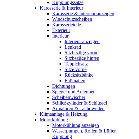
Kupplungssätze
Karosserie & Interieur
Karosserie & Interieur anzeigen
Windschutzscheiben
Karosserieteile
Exterieur
Interieur
Interieur anzeigen
Lenkrad
Sitzbezüge vorne
Sitzbezüge hinten
Teppichsatz
Sitze vorne
Rücksitzbänke
Fußmatten
Dichtungen
Spiegel und Antennen
Scheibenwischer
Schließzylinder & Schlüssel
Armaturen & Tachowellen
Klimaanlage & Heizung
Motorkühlung
Motorkühlung anzeigen
Wasserpumpen, Rollen & Lüfter
Kupplung