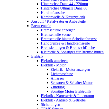
Hinterachse Dana 44 / 220mm
Hinterachse Ultimate Dana 60
Kardanflansche
Kardanwelle & Kreuzgelenk
Auspuff / Katalysator & Anbauteile
Bremsenteile
Bremsenteile anzeigen
Bremsenteile vorne
Bremsenteile hinten Scheibenbremse
Handbremse & Handbremsseile
Bremsleitungen & Bremsschläuche
Kleinteile & Sonstiges für Bremse hinten
Elektrik
Elektrik anzeigen
Elektrik - Motor
Elektrik - Motor anzeigen
Lichtmaschine
Anlasser
Sensoren & Schalter Motor
Zündung
Sonstige Motor Elektronik
Elektrik - Karosserie & Innenraum
Elektrik - Antrieb & Getriebe
Sicherungen
TPMS Sensor