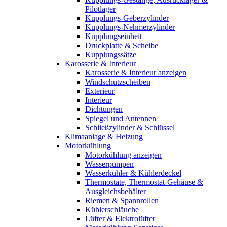
Pilotlager
Kupplungs-Geberzylinder
Kupplungs-Nehmerzylinder
Kupplungseinheit
Druckplatte & Scheibe
Kupplungssätze
Karosserie & Interieur
Karosserie & Interieur anzeigen
Windschutzscheiben
Exterieur
Interieur
Dichtungen
Spiegel und Antennen
Schließzylinder & Schlüssel
Klimaanlage & Heizung
Motorkühlung
Motorkühlung anzeigen
Wasserpumpen
Wasserkühler & Kühlerdeckel
Thermostate, Thermostat-Gehäuse &
Ausgleichsbehälter
Riemen & Spannrollen
Kühlerschläuche
Lüfter & Elektrolüfter