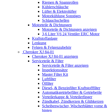
Riemen & Spannrollen
Kühlerschläuche
Lüfter & Elektrolüfter
Motorkühlung Sonstiges
Schlauchschellen
Motorteile & Dichtungen
Motorteile & Dichtungen anzeigen
3,6 Liter V6 24 Ventiler ERC Motor
Kraftstoffanlage
Lenkung
Felgen & Felgenzubehör
Cherokee XJ 84-01
Cherokee XJ 84-01 anzeigen
Serviceteile & Filter
Serviceteile & Filter anzeigen
Inspektionssätze
Master Filter Kit
Luftfilter
Ölfilter
Diesel- & Benzinfilter Kraftstofffilter
Automatikgetriebefilter & Getriebeöle
Verteilerkappe & Verteilerfinger
Zündkabel, Zündkerzen & Glühkerzen
Scheibenwischer, Wischerblätter vorne &
hinten