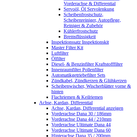
Vorderachse & Differential
Servoöl, Öl Servolenkung
Scheibenfrostschutz,
Scheibenreiniger, Autopflege,
Reiniger & Zubehör
Kühlerfrostschutz
Bremsflüssigkeit
Inspektionssatz Inspektionskit
Master Filter Kit
Luftfilter
Ölfilter
Diesel- & Benzinfilter Kraftstofffilter
Innenraumfilter Pollenfilter
Automatikgetriebefilter Sets
Zündkabel, Zündkerzen & Glühkerzen
Scheibenwischer, Wischerblätter vorne &
hinten
Flachriemen & Keilriemen
Achse, Kardan, Differential
Achse, Kardan, Differential anzeigen
Vorderachse Dana 30 / 186mm
Vorderachse Dana 44 / 210mm
Vorderachse Ultimate Dana 44
Vorderachse Ultimate Dana 60
Hinterachse Dana 35 / 200mm