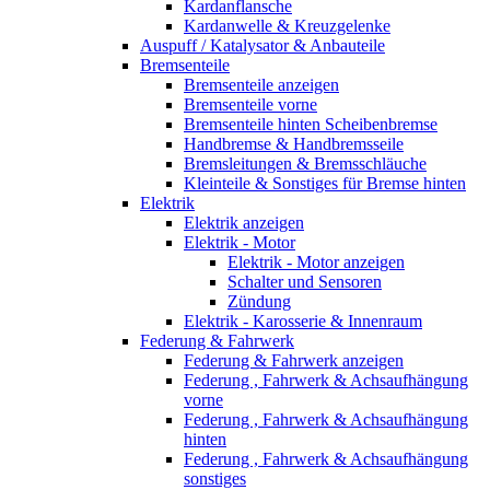
Kardanflansche
Kardanwelle & Kreuzgelenke
Auspuff / Katalysator & Anbauteile
Bremsenteile
Bremsenteile anzeigen
Bremsenteile vorne
Bremsenteile hinten Scheibenbremse
Handbremse & Handbremsseile
Bremsleitungen & Bremsschläuche
Kleinteile & Sonstiges für Bremse hinten
Elektrik
Elektrik anzeigen
Elektrik - Motor
Elektrik - Motor anzeigen
Schalter und Sensoren
Zündung
Elektrik - Karosserie & Innenraum
Federung & Fahrwerk
Federung & Fahrwerk anzeigen
Federung , Fahrwerk & Achsaufhängung
vorne
Federung , Fahrwerk & Achsaufhängung
hinten
Federung , Fahrwerk & Achsaufhängung
sonstiges