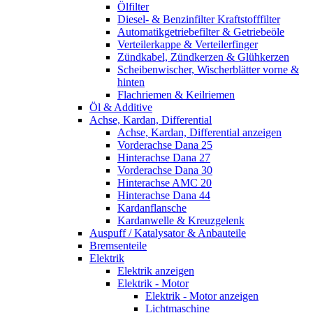
Ölfilter
Diesel- & Benzinfilter Kraftstofffilter
Automatikgetriebefilter & Getriebeöle
Verteilerkappe & Verteilerfinger
Zündkabel, Zündkerzen & Glühkerzen
Scheibenwischer, Wischerblätter vorne &
hinten
Flachriemen & Keilriemen
Öl & Additive
Achse, Kardan, Differential
Achse, Kardan, Differential anzeigen
Vorderachse Dana 25
Hinterachse Dana 27
Vorderachse Dana 30
Hinterachse AMC 20
Hinterachse Dana 44
Kardanflansche
Kardanwelle & Kreuzgelenk
Auspuff / Katalysator & Anbauteile
Bremsenteile
Elektrik
Elektrik anzeigen
Elektrik - Motor
Elektrik - Motor anzeigen
Lichtmaschine