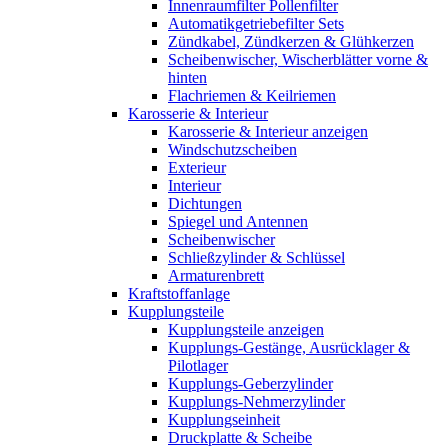
Innenraumfilter Pollenfilter
Automatikgetriebefilter Sets
Zündkabel, Zündkerzen & Glühkerzen
Scheibenwischer, Wischerblätter vorne &
hinten
Flachriemen & Keilriemen
Karosserie & Interieur
Karosserie & Interieur anzeigen
Windschutzscheiben
Exterieur
Interieur
Dichtungen
Spiegel und Antennen
Scheibenwischer
Schließzylinder & Schlüssel
Armaturenbrett
Kraftstoffanlage
Kupplungsteile
Kupplungsteile anzeigen
Kupplungs-Gestänge, Ausrücklager &
Pilotlager
Kupplungs-Geberzylinder
Kupplungs-Nehmerzylinder
Kupplungseinheit
Druckplatte & Scheibe