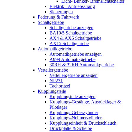
Licht- Blinker- Bremslichtschalter
Elektrik - Antriebsstrang
Sicherungen
Federung & Fahrwerk
Schaltgetriebe
Schaltgetriebe anzeigen
BA10/5 Schaltgetriebe
AX4 & AX5 Schaltgetriebe
AX15 Schaltgetriebe
Automatikgetriebe
Automatikgetriebe anzeigen
A999 Automatikgetriebe
30RH & 32RH Automatikgetriebe
Verteilergetriebe
Verteilergetriebe anzeigen
NP231
Tachoritzel
Kupplungsteile
Kupplungsteile anzeigen
Kupplungs-Gestänge, Ausrücklager &
Pilotlager
Kupplungs-Geberzylinder
Kupplungs-Nehmerzylinder
Kupplungseinheit & Druckschlauch
Druckplatte & Scheibe