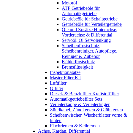
Motoröl
ATF Getriebeöle für
Automatikgetriebe
Getriebeöle für Schaltgetriebe
Getriebeöle für Verteilergetriebe
Öle und Zusätze Hinterachse,
Vorderachse & Differential
Servoöl, Öl Servolenkung
Scheibenfrostschutz,
Scheibenreiniger, Autopflege,
Reiniger & Zubehör
Kühlerfrostschutz
Bremsflüssigkeit
Inspektionssätze
Master Filter Kit
Luftfilter
Ölfilter
Diesel- & Benzinfilter Kraftstofffilter
Automatikgetriebefilter Sets
Verteilerkappe & Verteilerfinger
Zündkabel, Zündkerzen & Glühkerzen
Scheibenwischer, Wischerblätter vorne &
hinten
Flachriemen & Keilriemen
Achse, Kardan, Differential