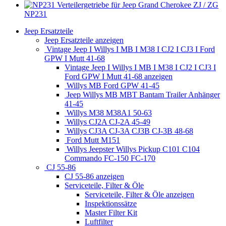
NP231
Jeep Ersatzteile
Jeep Ersatzteile anzeigen
Vintage Jeep I Willys I MB I M38 I CJ2 I CJ3 I Ford
GPW I Mutt 41-68
Vintage Jeep I Willys I MB I M38 I CJ2 I CJ3 I
Ford GPW I Mutt 41-68 anzeigen
Willys MB Ford GPW 41-45
Jeep Willys MB MBT Bantam Trailer Anhänger
41-45
Willys M38 M38A1 50-63
Willys CJ2A CJ-2A 45-49
Willys CJ3A CJ-3A CJ3B CJ-3B 48-68
Ford Mutt M151
Willys Jeepster Willys Pickup C101 C104
Commando FC-150 FC-170
CJ 55-86
CJ 55-86 anzeigen
Serviceteile, Filter & Öle
Serviceteile, Filter & Öle anzeigen
Inspektionssätze
Master Filter Kit
Luftfilter