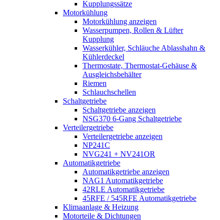
Kupplungssätze
Motorkühlung
Motorkühlung anzeigen
Wasserpumpen, Rollen & Lüfter
Kupplung
Wasserkühler, Schläuche Ablasshahn &
Kühlerdeckel
Thermostate, Thermostat-Gehäuse &
Ausgleichsbehälter
Riemen
Schlauchschellen
Schaltgetriebe
Schaltgetriebe anzeigen
NSG370 6-Gang Schaltgetriebe
Verteilergetriebe
Verteilergetriebe anzeigen
NP241C
NVG241 + NV241OR
Automatikgetriebe
Automatikgetriebe anzeigen
NAG1 Automatikgetriebe
42RLE Automatikgetriebe
45RFE / 545RFE Automatikgetriebe
Klimaanlage & Heizung
Motorteile & Dichtungen