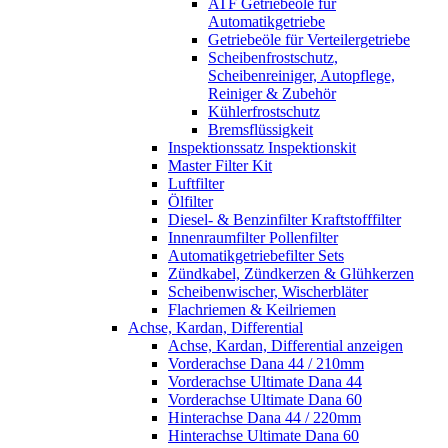
ATF Getriebeöle für
Automatikgetriebe
Getriebeöle für Verteilergetriebe
Scheibenfrostschutz,
Scheibenreiniger, Autopflege,
Reiniger & Zubehör
Kühlerfrostschutz
Bremsflüssigkeit
Inspektionssatz Inspektionskit
Master Filter Kit
Luftfilter
Ölfilter
Diesel- & Benzinfilter Kraftstofffilter
Innenraumfilter Pollenfilter
Automatikgetriebefilter Sets
Zündkabel, Zündkerzen & Glühkerzen
Scheibenwischer, Wischerbläter
Flachriemen & Keilriemen
Achse, Kardan, Differential
Achse, Kardan, Differential anzeigen
Vorderachse Dana 44 / 210mm
Vorderachse Ultimate Dana 44
Vorderachse Ultimate Dana 60
Hinterachse Dana 44 / 220mm
Hinterachse Ultimate Dana 60