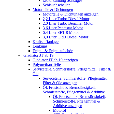
Motorkühlung Sonstiges
Schlauchschellen
Motorteile & Dichtungen
Motorteile & Dichtungen anzeigen
2,2 Liter Turbo Diesel Motor
2,0 Liter Turbo Benziner Motor
3,6 Liter Pentastar Motor
6,4 Liter SRT-8 Motor
3,0 Liter CRD Diesel Motor
Kraftstoffanlage
Lenkung
Felgen & Felgenzubehör
Gladiator JT ab 19
Gladiator JT ab 19 anzeigen
Polyurethan Teile
Serviceteile, Schmierstoffe, Pflegemittel, Filter &
Öle
Serviceteile, Schmierstoffe, Pflegemittel,
Filter & Öle anzeigen
Öl, Frostschutz, Bremslüssigkeit,
Schmierstoffe, Pflegemittel & Additive
Öl, Frostschutz, Bremslüssigkeit,
Schmierstoffe, Pflegemittel &
Additive anzeigen
Motoröl