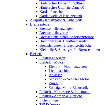
Hinterachse Dana 44 / 220mm
Hinterachse Ultimate Dana 60
Kardanflansche
Kardanwelle & Kreuzgelenk
Auspuff / Katalysator & Anbauteile
Bremsenteile
Bremsenteile anzeigen
Bremsenteile vorne
Bremsenteile hinten Scheibenbremse
Handbremse & Handbremsseile
Bremsleitungen & Bremsschläuche
Kleinteile & Sonstiges für Bremse hinten
Elektrik
Elektrik anzeigen
Elektrik - Motor
Elektrik - Motor anzeigen
Lichtmaschine
Anlasser
Sensoren & Schalter Motor
Zündung
Sonstige Motor Elektronik
Elektrik - Karosserie & Innenraum
Elektrik - Antrieb & Getriebe
Sicherungen
TPMS Sensor