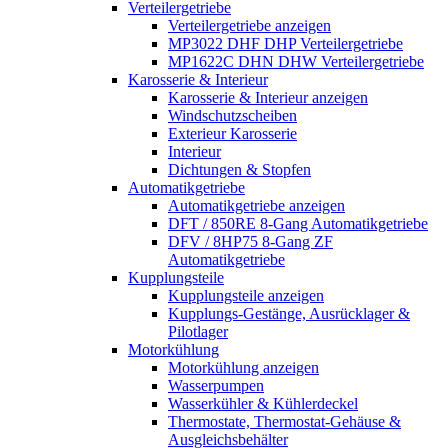
Verteilergetriebe
Verteilergetriebe anzeigen
MP3022 DHF DHP Verteilergetriebe
MP1622C DHN DHW Verteilergetriebe
Karosserie & Interieur
Karosserie & Interieur anzeigen
Windschutzscheiben
Exterieur Karosserie
Interieur
Dichtungen & Stopfen
Automatikgetriebe
Automatikgetriebe anzeigen
DFT / 850RE 8-Gang Automatikgetriebe
DFV / 8HP75 8-Gang ZF
Automatikgetriebe
Kupplungsteile
Kupplungsteile anzeigen
Kupplungs-Gestänge, Ausrücklager &
Pilotlager
Motorkühlung
Motorkühlung anzeigen
Wasserpumpen
Wasserkühler & Kühlerdeckel
Thermostate, Thermostat-Gehäuse &
Ausgleichsbehälter