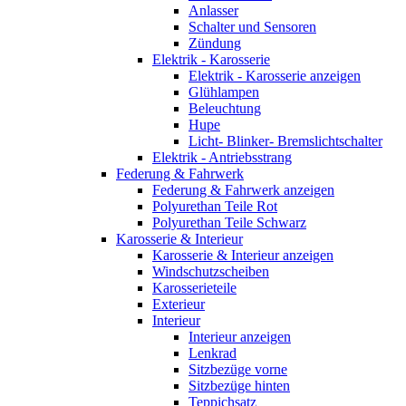
Anlasser
Schalter und Sensoren
Zündung
Elektrik - Karosserie
Elektrik - Karosserie anzeigen
Glühlampen
Beleuchtung
Hupe
Licht- Blinker- Bremslichtschalter
Elektrik - Antriebsstrang
Federung & Fahrwerk
Federung & Fahrwerk anzeigen
Polyurethan Teile Rot
Polyurethan Teile Schwarz
Karosserie & Interieur
Karosserie & Interieur anzeigen
Windschutzscheiben
Karosserieteile
Exterieur
Interieur
Interieur anzeigen
Lenkrad
Sitzbezüge vorne
Sitzbezüge hinten
Teppichsatz