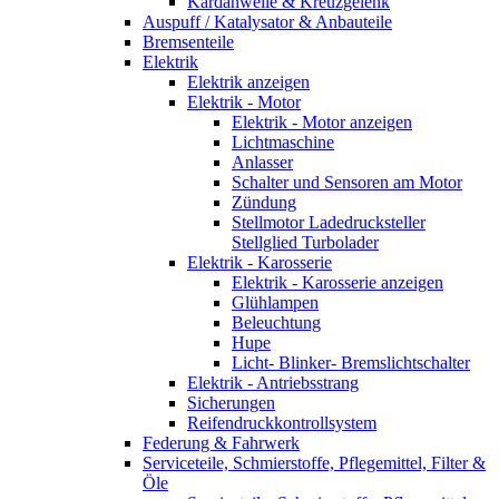
Kardanwelle & Kreuzgelenk
Auspuff / Katalysator & Anbauteile
Bremsenteile
Elektrik
Elektrik anzeigen
Elektrik - Motor
Elektrik - Motor anzeigen
Lichtmaschine
Anlasser
Schalter und Sensoren am Motor
Zündung
Stellmotor Ladedrucksteller
Stellglied Turbolader
Elektrik - Karosserie
Elektrik - Karosserie anzeigen
Glühlampen
Beleuchtung
Hupe
Licht- Blinker- Bremslichtschalter
Elektrik - Antriebsstrang
Sicherungen
Reifendruckkontrollsystem
Federung & Fahrwerk
Serviceteile, Schmierstoffe, Pflegemittel, Filter &
Öle