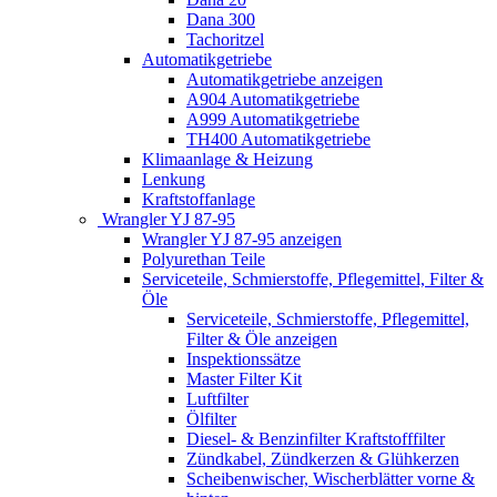
Dana 300
Tachoritzel
Automatikgetriebe
Automatikgetriebe anzeigen
A904 Automatikgetriebe
A999 Automatikgetriebe
TH400 Automatikgetriebe
Klimaanlage & Heizung
Lenkung
Kraftstoffanlage
Wrangler YJ 87-95
Wrangler YJ 87-95 anzeigen
Polyurethan Teile
Serviceteile, Schmierstoffe, Pflegemittel, Filter &
Öle
Serviceteile, Schmierstoffe, Pflegemittel,
Filter & Öle anzeigen
Inspektionssätze
Master Filter Kit
Luftfilter
Ölfilter
Diesel- & Benzinfilter Kraftstofffilter
Zündkabel, Zündkerzen & Glühkerzen
Scheibenwischer, Wischerblätter vorne &