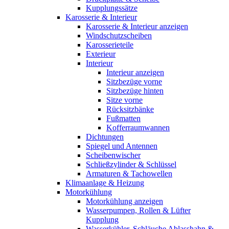
Kupplungssätze
Karosserie & Interieur
Karosserie & Interieur anzeigen
Windschutzscheiben
Karosserieteile
Exterieur
Interieur
Interieur anzeigen
Sitzbezüge vorne
Sitzbezüge hinten
Sitze vorne
Rücksitzbänke
Fußmatten
Kofferraumwannen
Dichtungen
Spiegel und Antennen
Scheibenwischer
Schließzylinder & Schlüssel
Armaturen & Tachowellen
Klimaanlage & Heizung
Motorkühlung
Motorkühlung anzeigen
Wasserpumpen, Rollen & Lüfter
Kupplung
Wasserkühler, Schläuche Ablasshahn &