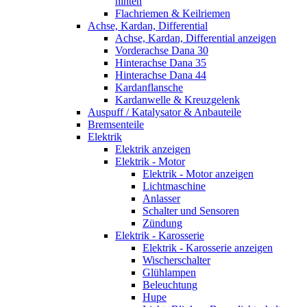
hinten
Flachriemen & Keilriemen
Achse, Kardan, Differential
Achse, Kardan, Differential anzeigen
Vorderachse Dana 30
Hinterachse Dana 35
Hinterachse Dana 44
Kardanflansche
Kardanwelle & Kreuzgelenk
Auspuff / Katalysator & Anbauteile
Bremsenteile
Elektrik
Elektrik anzeigen
Elektrik - Motor
Elektrik - Motor anzeigen
Lichtmaschine
Anlasser
Schalter und Sensoren
Zündung
Elektrik - Karosserie
Elektrik - Karosserie anzeigen
Wischerschalter
Glühlampen
Beleuchtung
Hupe