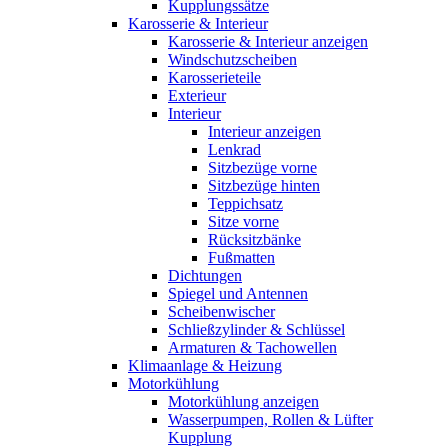
Kupplungssätze
Karosserie & Interieur
Karosserie & Interieur anzeigen
Windschutzscheiben
Karosserieteile
Exterieur
Interieur
Interieur anzeigen
Lenkrad
Sitzbezüge vorne
Sitzbezüge hinten
Teppichsatz
Sitze vorne
Rücksitzbänke
Fußmatten
Dichtungen
Spiegel und Antennen
Scheibenwischer
Schließzylinder & Schlüssel
Armaturen & Tachowellen
Klimaanlage & Heizung
Motorkühlung
Motorkühlung anzeigen
Wasserpumpen, Rollen & Lüfter
Kupplung