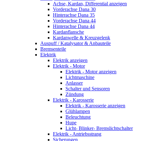
Achse, Kardan, Differential anzeigen
Vorderachse Dana 30
Hinterachse Dana 35
Vorderachse Dana 44
Hinterachse Dana 44
Kardanflansche
Kardanwelle & Kreuzgelenk
Auspuff / Katalysator & Anbauteile
Bremsenteile
Elektrik
Elektrik anzeigen
Elektrik - Motor
Elektrik - Motor anzeigen
Lichtmaschine
Anlasser
Schalter und Sensoren
Zündung
Elektrik - Karosserie
Elektrik - Karosserie anzeigen
Glühlampen
Beleuchtung
Hupe
Licht- Blinker- Bremslichtschalter
Elektrik - Antriebsstrang
Sicherungen