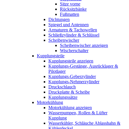
Sitze vorne
Rücksitzbänke
Fußmatten
Dichtungen
Spiegel und Antennen
Armaturen & Tachowellen
Schließzylinder & Schlüssel
Scheibenwischer
Scheibenwischer anzeigen
Wischerschalter
Kupplungsteile
Kupplungsteile anzeigen
Kupplungs-Gestänge, Ausrücklager &
Pilotlager
Kupplungs-Geberzylinder
Kupplungs-Nehmerzylinder
Druckschlauch
Druckplatte & Scheibe
Kupplungssätze
Motorkühlung
Motorkühlung anzeigen
Wasserpumpen, Rollen & Lüfter
Kupplung
Wasserkühler, Schläuche Ablasshahn &
Kühlerdeckel