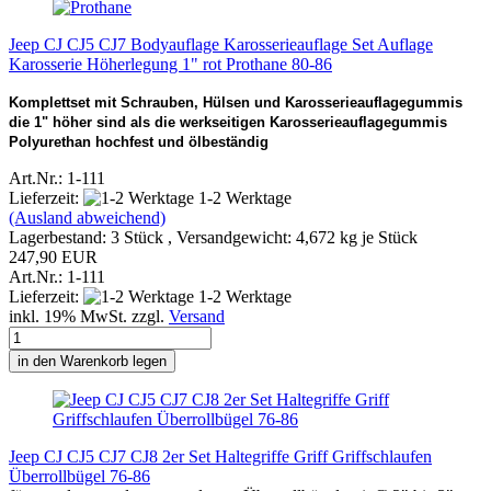
Jeep CJ CJ5 CJ7 Bodyauflage Karosserieauflage Set Auflage
Karosserie Höherlegung 1" rot Prothane 80-86
Komplettset mit Schrauben, Hülsen und Karosserieauflagegummis
die 1" höher sind als die werkseitigen Karosserieauflagegummis
Polyurethan hochfest und ölbeständig
Art.Nr.: 1-111
Lieferzeit:
1-2 Werktage
(Ausland abweichend)
Lagerbestand: 3 Stück , Versandgewicht:
4,672
kg je Stück
247,90 EUR
Art.Nr.: 1-111
Lieferzeit:
1-2 Werktage
inkl. 19% MwSt. zzgl.
Versand
in den Warenkorb legen
Jeep CJ CJ5 CJ7 CJ8 2er Set Haltegriffe Griff Griffschlaufen
Überrollbügel 76-86