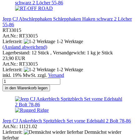
Jeep CJ Abschlepphaken Schlepphaken Haken schwarz 2 Löcher
55-86
RT33015
Art.Nr.: RT33015
Lieferzeit:
1-2 Werktage
(Ausland abweichend)
Lagerbestand: 12 Stück , Versandgewicht:
1
kg je Stück
23,90 EUR
Art.Nr.: RT33015
Lieferzeit:
1-2 Werktage
inkl. 19% MwSt. zzgl.
Versand
in den Warenkorb legen
Jeep CJ Ankerblech Spritzblech Set vorne Edelstahl 2 Bolt 78-86
Art.Nr.: 11121.02
Lieferzeit:
Demnächst wieder
lieferbar