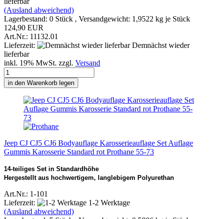
lieferbar
(Ausland abweichend)
Lagerbestand: 0 Stück , Versandgewicht:
1,9522
kg je Stück
124,90 EUR
Art.Nr.: 11132.01
Lieferzeit:
Demnächst wieder
lieferbar
inkl. 19% MwSt. zzgl.
Versand
in den Warenkorb legen
Jeep CJ CJ5 CJ6 Bodyauflage Karosserieauflage Set Auflage
Gummis Karosserie Standard rot Prothane 55-73
14-teiliges Set in Standardhöhe
Hergestellt aus hochwertigem, langlebigem Polyurethan
Art.Nr.: 1-101
Lieferzeit:
1-2 Werktage
(Ausland abweichend)