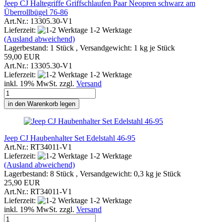
Jeep CJ Haltegriffe Griffschlaufen Paar Neopren schwarz am
Überrollbügel 76-86
Art.Nr.: 13305.30-V1
Lieferzeit:
1-2 Werktage
(Ausland abweichend)
Lagerbestand: 1 Stück , Versandgewicht:
1
kg je Stück
59,00 EUR
Art.Nr.: 13305.30-V1
Lieferzeit:
1-2 Werktage
inkl. 19% MwSt. zzgl.
Versand
in den Warenkorb legen
Jeep CJ Haubenhalter Set Edelstahl 46-95
Art.Nr.: RT34011-V1
Lieferzeit:
1-2 Werktage
(Ausland abweichend)
Lagerbestand: 8 Stück , Versandgewicht:
0,3
kg je Stück
25,90 EUR
Art.Nr.: RT34011-V1
Lieferzeit:
1-2 Werktage
inkl. 19% MwSt. zzgl.
Versand