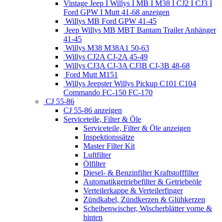
Vintage Jeep I Willys I MB I M38 I CJ2 I CJ3 I
Ford GPW I Mutt 41-68 anzeigen
Willys MB Ford GPW 41-45
Jeep Willys MB MBT Bantam Trailer Anhänger
41-45
Willys M38 M38A1 50-63
Willys CJ2A CJ-2A 45-49
Willys CJ3A CJ-3A CJ3B CJ-3B 48-68
Ford Mutt M151
Willys Jeepster Willys Pickup C101 C104
Commando FC-150 FC-170
CJ 55-86
CJ 55-86 anzeigen
Serviceteile, Filter & Öle
Serviceteile, Filter & Öle anzeigen
Inspektionssätze
Master Filter Kit
Luftfilter
Ölfilter
Diesel- & Benzinfilter Kraftstofffilter
Automatikgetriebefilter & Getriebeöle
Verteilerkappe & Verteilerfinger
Zündkabel, Zündkerzen & Glühkerzen
Scheibenwischer, Wischerblätter vorne &
hinten