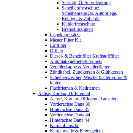
Servoöl, Öl Servolenkung
Scheibenfrostschutz,
Scheibenreiniger, Autopflege,
Reiniger & Zubehör
Kühlerfrostschutz
Bremsflüssigkeit
Inspektionssätze
Master Filter Kit
Luftfilter
Ölfilter
Diesel- & Benzinfilter Kraftstofffilter
Automatikgetriebefilter Sets
Verteilerkappe & Verteilerfinger
Zündkabel, Zündkerzen & Glühkerzen
Scheibenwischer, Wischerblätter vorne &
hinten
Flachriemen & Keilriemen
Achse, Kardan, Differential
Achse, Kardan, Differential anzeigen
Vorderachse Dana 30
Hinterachse Dana 35
Vorderachse Dana 44
Hinterachse Dana 44
Kardanflansche
Kardanwelle & Kreuzgelenk