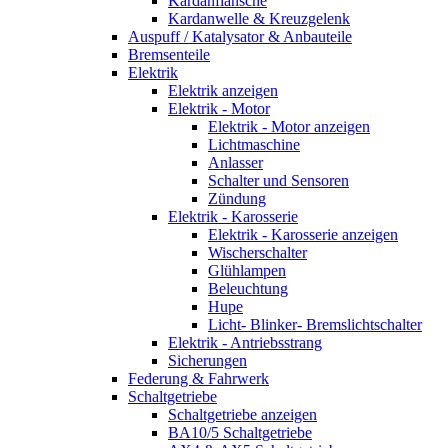
Kardanflansche
Kardanwelle & Kreuzgelenk
Auspuff / Katalysator & Anbauteile
Bremsenteile
Elektrik
Elektrik anzeigen
Elektrik - Motor
Elektrik - Motor anzeigen
Lichtmaschine
Anlasser
Schalter und Sensoren
Zündung
Elektrik - Karosserie
Elektrik - Karosserie anzeigen
Wischerschalter
Glühlampen
Beleuchtung
Hupe
Licht- Blinker- Bremslichtschalter
Elektrik - Antriebsstrang
Sicherungen
Federung & Fahrwerk
Schaltgetriebe
Schaltgetriebe anzeigen
BA10/5 Schaltgetriebe