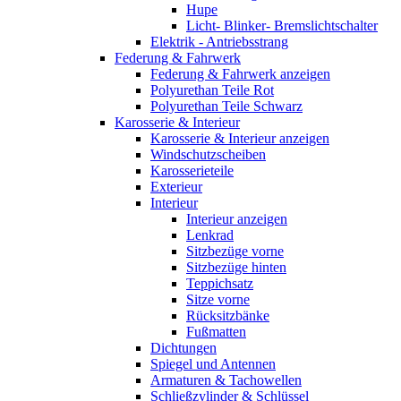
Hupe
Licht- Blinker- Bremslichtschalter
Elektrik - Antriebsstrang
Federung & Fahrwerk
Federung & Fahrwerk anzeigen
Polyurethan Teile Rot
Polyurethan Teile Schwarz
Karosserie & Interieur
Karosserie & Interieur anzeigen
Windschutzscheiben
Karosserieteile
Exterieur
Interieur
Interieur anzeigen
Lenkrad
Sitzbezüge vorne
Sitzbezüge hinten
Teppichsatz
Sitze vorne
Rücksitzbänke
Fußmatten
Dichtungen
Spiegel und Antennen
Armaturen & Tachowellen
Schließzylinder & Schlüssel