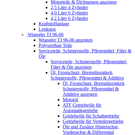
Motorteile & Dichtungen anzeigen
2,5 Liter 4 Zylinder
4,0 Liter 6 Zylinder
4,2 Liter 6 Zylinder
Kraftstoffanlage
Lenkung
Wrangler TJ 96-06
Wrangler TJ 96-06 anzeigen
Polyurethan Teile
Serviceteile, Schmierstoffe, Pflegemittel, Filter &
Öle
Serviceteile, Schmierstoffe, Pflegemittel,
Filter & Öle anzeigen
Öl, Frostschutz, Bremslüssigkeit,
Schmierstoffe, Pflegemittel & Additive
Öl, Frostschutz, Bremslüssigkeit,
Schmierstoffe, Pflegemittel &
Additive anzeigen
Motoröl
ATF Getriebeöle für
Automatikgetriebe
Getriebeöle für Schaltgetriebe
Getriebeöle für Verteilergetriebe
Öle und Zusätze Hinterachse,
Vorderachse & Differential