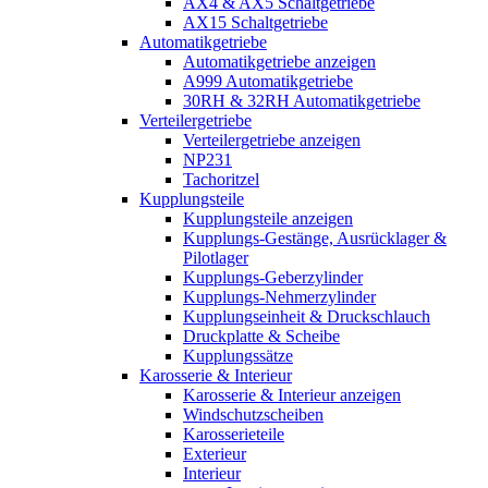
AX4 & AX5 Schaltgetriebe
AX15 Schaltgetriebe
Automatikgetriebe
Automatikgetriebe anzeigen
A999 Automatikgetriebe
30RH & 32RH Automatikgetriebe
Verteilergetriebe
Verteilergetriebe anzeigen
NP231
Tachoritzel
Kupplungsteile
Kupplungsteile anzeigen
Kupplungs-Gestänge, Ausrücklager &
Pilotlager
Kupplungs-Geberzylinder
Kupplungs-Nehmerzylinder
Kupplungseinheit & Druckschlauch
Druckplatte & Scheibe
Kupplungssätze
Karosserie & Interieur
Karosserie & Interieur anzeigen
Windschutzscheiben
Karosserieteile
Exterieur
Interieur