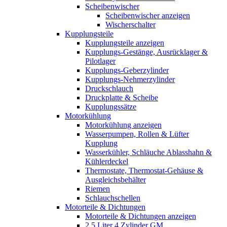
Scheibenwischer
Scheibenwischer anzeigen
Wischerschalter
Kupplungsteile
Kupplungsteile anzeigen
Kupplungs-Gestänge, Ausrücklager &
Pilotlager
Kupplungs-Geberzylinder
Kupplungs-Nehmerzylinder
Druckschlauch
Druckplatte & Scheibe
Kupplungssätze
Motorkühlung
Motorkühlung anzeigen
Wasserpumpen, Rollen & Lüfter
Kupplung
Wasserkühler, Schläuche Ablasshahn &
Kühlerdeckel
Thermostate, Thermostat-Gehäuse &
Ausgleichsbehälter
Riemen
Schlauchschellen
Motorteile & Dichtungen
Motorteile & Dichtungen anzeigen
2,5 Liter 4 Zylinder GM