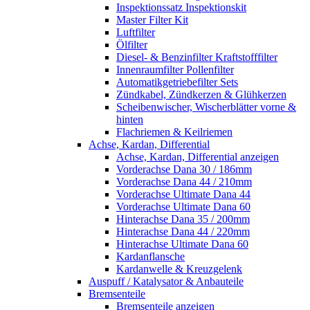
Inspektionssatz Inspektionskit
Master Filter Kit
Luftfilter
Ölfilter
Diesel- & Benzinfilter Kraftstofffilter
Innenraumfilter Pollenfilter
Automatikgetriebefilter Sets
Zündkabel, Zündkerzen & Glühkerzen
Scheibenwischer, Wischerblätter vorne &
hinten
Flachriemen & Keilriemen
Achse, Kardan, Differential
Achse, Kardan, Differential anzeigen
Vorderachse Dana 30 / 186mm
Vorderachse Dana 44 / 210mm
Vorderachse Ultimate Dana 44
Vorderachse Ultimate Dana 60
Hinterachse Dana 35 / 200mm
Hinterachse Dana 44 / 220mm
Hinterachse Ultimate Dana 60
Kardanflansche
Kardanwelle & Kreuzgelenk
Auspuff / Katalysator & Anbauteile
Bremsenteile
Bremsenteile anzeigen