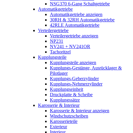
NSG370 6-Gang Schaltgetriebe
Automatikgetriebe
Automatikgetriebe anzeigen
30RH & 32RH Automatikgetriebe
42RLE Automatikgetriebe
Verteilergetriebe
Verteilergetriebe anzeigen
NP231
NV241 + NV241OR
Tachoritzel
Kupplungsteile
Kupplungsteile anzeigen
Kupplungs-Gestänge, Ausrücklager &
Pilotlager
Kupplungs-Geberzylinder
Kupplungs-Nehmerzylinder
Kupplungseinheit
Druckplatte & Scheibe
Kupplungssätze
Karosserie & Interieur
Karosserie & Interieur anzeigen
Windschutzscheiben
Karosserieteile
Exterieur
Interieur