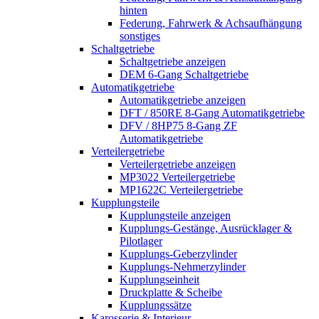
hinten
Federung, Fahrwerk & Achsaufhängung
sonstiges
Schaltgetriebe
Schaltgetriebe anzeigen
DEM 6-Gang Schaltgetriebe
Automatikgetriebe
Automatikgetriebe anzeigen
DFT / 850RE 8-Gang Automatikgetriebe
DFV / 8HP75 8-Gang ZF
Automatikgetriebe
Verteilergetriebe
Verteilergetriebe anzeigen
MP3022 Verteilergetriebe
MP1622C Verteilergetriebe
Kupplungsteile
Kupplungsteile anzeigen
Kupplungs-Gestänge, Ausrücklager &
Pilotlager
Kupplungs-Geberzylinder
Kupplungs-Nehmerzylinder
Kupplungseinheit
Druckplatte & Scheibe
Kupplungssätze
Karosserie & Interieur