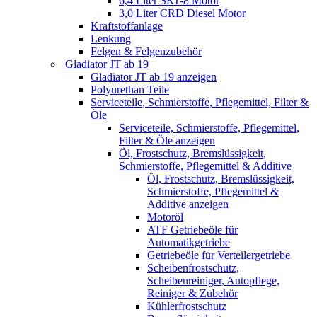
6,4 Liter SRT-8 Motor
3,0 Liter CRD Diesel Motor
Kraftstoffanlage
Lenkung
Felgen & Felgenzubehör
Gladiator JT ab 19
Gladiator JT ab 19 anzeigen
Polyurethan Teile
Serviceteile, Schmierstoffe, Pflegemittel, Filter &
Öle
Serviceteile, Schmierstoffe, Pflegemittel,
Filter & Öle anzeigen
Öl, Frostschutz, Bremslüssigkeit,
Schmierstoffe, Pflegemittel & Additive
Öl, Frostschutz, Bremslüssigkeit,
Schmierstoffe, Pflegemittel &
Additive anzeigen
Motoröl
ATF Getriebeöle für
Automatikgetriebe
Getriebeöle für Verteilergetriebe
Scheibenfrostschutz,
Scheibenreiniger, Autopflege,
Reiniger & Zubehör
Kühlerfrostschutz