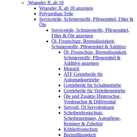
Wrangler JL ab 18
Wrangler JL ab 18 anzeigen
Polyurethan Teile
Serviceteile, Schmierstoffe, Pflegemittel, Filter &
Öle
Serviceteile, Schmierstoffe, Pflegemittel,
Filter & Öle anzeigen
Öl, Frostschutz, Bremslüssigkeit,
Schmierstoffe, Pflegemittel & Additive
Öl, Frostschutz, Bremslüssigkeit,
Schmierstoffe, Pflegemittel &
Additive anzeigen
Motoröl
ATF Getriebeöle für
Automatikgetriebe
Getriebeöle für Schaltgetriebe
Getriebeöle für Verteilergetriebe
Öle und Zusätze Hinterachse,
Vorderachse & Differential
Servoöl, Öl Servolenkung
Scheibenfrostschutz,
Scheibenreiniger, Autopflege,
Reiniger & Zubehör
Kühlerfrostschutz
Bremsflüssigkeit