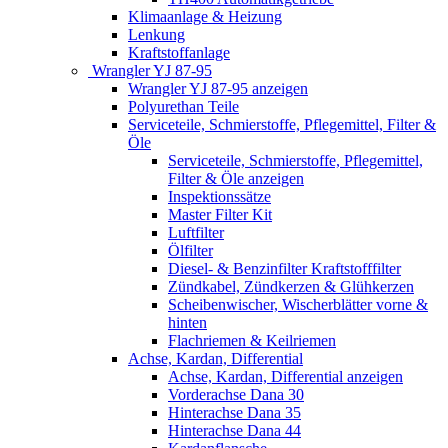
Klimaanlage & Heizung
Lenkung
Kraftstoffanlage
Wrangler YJ 87-95
Wrangler YJ 87-95 anzeigen
Polyurethan Teile
Serviceteile, Schmierstoffe, Pflegemittel, Filter &
Öle
Serviceteile, Schmierstoffe, Pflegemittel,
Filter & Öle anzeigen
Inspektionssätze
Master Filter Kit
Luftfilter
Ölfilter
Diesel- & Benzinfilter Kraftstofffilter
Zündkabel, Zündkerzen & Glühkerzen
Scheibenwischer, Wischerblätter vorne &
hinten
Flachriemen & Keilriemen
Achse, Kardan, Differential
Achse, Kardan, Differential anzeigen
Vorderachse Dana 30
Hinterachse Dana 35
Hinterachse Dana 44