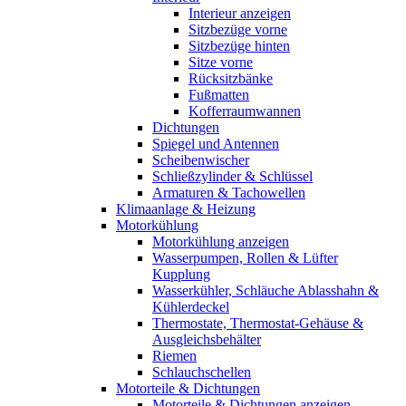
Interieur anzeigen
Sitzbezüge vorne
Sitzbezüge hinten
Sitze vorne
Rücksitzbänke
Fußmatten
Kofferraumwannen
Dichtungen
Spiegel und Antennen
Scheibenwischer
Schließzylinder & Schlüssel
Armaturen & Tachowellen
Klimaanlage & Heizung
Motorkühlung
Motorkühlung anzeigen
Wasserpumpen, Rollen & Lüfter
Kupplung
Wasserkühler, Schläuche Ablasshahn &
Kühlerdeckel
Thermostate, Thermostat-Gehäuse &
Ausgleichsbehälter
Riemen
Schlauchschellen
Motorteile & Dichtungen
Motorteile & Dichtungen anzeigen