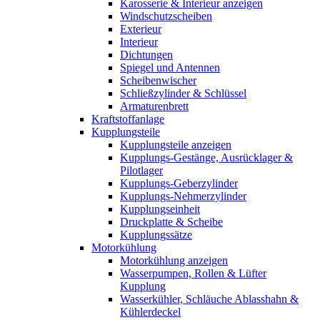
Karosserie & Interieur anzeigen
Windschutzscheiben
Exterieur
Interieur
Dichtungen
Spiegel und Antennen
Scheibenwischer
Schließzylinder & Schlüssel
Armaturenbrett
Kraftstoffanlage
Kupplungsteile
Kupplungsteile anzeigen
Kupplungs-Gestänge, Ausrücklager &
Pilotlager
Kupplungs-Geberzylinder
Kupplungs-Nehmerzylinder
Kupplungseinheit
Druckplatte & Scheibe
Kupplungssätze
Motorkühlung
Motorkühlung anzeigen
Wasserpumpen, Rollen & Lüfter
Kupplung
Wasserkühler, Schläuche Ablasshahn &
Kühlerdeckel