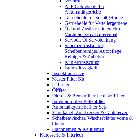
Motoröl
ATF Getriebeöle für
Automatikgetriebe
Getriebeöle für Schaltgetriebe
Getriebeöle für Verteilergetriebe
Öle und Zusätze Hinterachse,
Vorderachse & Differential
Servoöl, Öl Servolenkung
Scheibenfrostschutz,
Scheibenreiniger, Autopflege,
Reiniger & Zubehör
Kühlerfrostschutz
Bremsflüssigkeit
Inspektionssätze
Master Filter Kit
Luftfilter
Ölfilter
Diesel- & Benzinfilter Kraftstofffilter
Innenraumfilter Pollenfilter
Automatikgetriebefilter Sets
Zündkabel, Zündkerzen & Glühkerzen
Scheibenwischer, Wischerblätter vorne &
hinten
Flachriemen & Keilriemen
Karosserie & Interieur