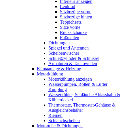
Interieur anzeigen
Lenkrad
Sitzbezüge vorne
Sitzbezüge hinten
Teppichsatz
Sitze vorne
Rücksitzbänke
Fußmatten
Dichtungen
Spiegel und Antennen
Scheibenwischer
Schließzylinder & Schlüssel
Armaturen & Tachowellen
Klimaanlage & Heizung
Motorkühlung
Motorkühlung anzeigen
Wasserpumpen, Rollen & Lüfter
Kupplung
Wasserkühler, Schläuche Ablasshahn &
Kühlerdeckel
Thermostate, Thermostat-Gehäuse &
Ausgleichsbehälter
Riemen
Schlauchschellen
Motorteile & Dichtungen