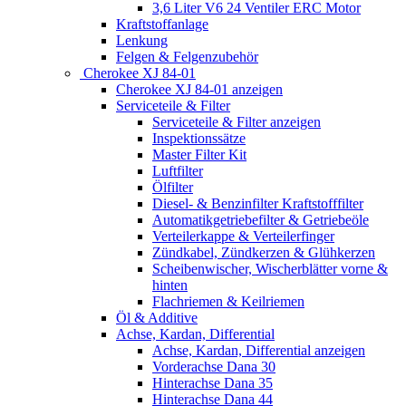
3,6 Liter V6 24 Ventiler ERC Motor
Kraftstoffanlage
Lenkung
Felgen & Felgenzubehör
Cherokee XJ 84-01
Cherokee XJ 84-01 anzeigen
Serviceteile & Filter
Serviceteile & Filter anzeigen
Inspektionssätze
Master Filter Kit
Luftfilter
Ölfilter
Diesel- & Benzinfilter Kraftstofffilter
Automatikgetriebefilter & Getriebeöle
Verteilerkappe & Verteilerfinger
Zündkabel, Zündkerzen & Glühkerzen
Scheibenwischer, Wischerblätter vorne &
hinten
Flachriemen & Keilriemen
Öl & Additive
Achse, Kardan, Differential
Achse, Kardan, Differential anzeigen
Vorderachse Dana 30
Hinterachse Dana 35
Hinterachse Dana 44