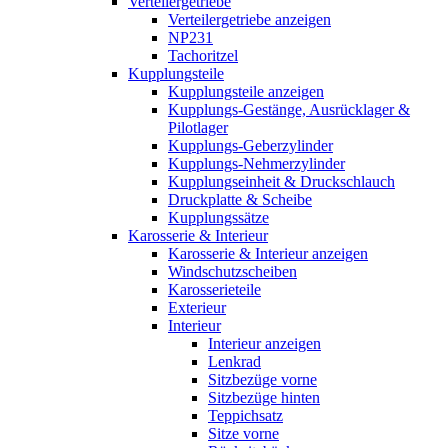
Verteilergetriebe
Verteilergetriebe anzeigen
NP231
Tachoritzel
Kupplungsteile
Kupplungsteile anzeigen
Kupplungs-Gestänge, Ausrücklager &
Pilotlager
Kupplungs-Geberzylinder
Kupplungs-Nehmerzylinder
Kupplungseinheit & Druckschlauch
Druckplatte & Scheibe
Kupplungssätze
Karosserie & Interieur
Karosserie & Interieur anzeigen
Windschutzscheiben
Karosserieteile
Exterieur
Interieur
Interieur anzeigen
Lenkrad
Sitzbezüge vorne
Sitzbezüge hinten
Teppichsatz
Sitze vorne