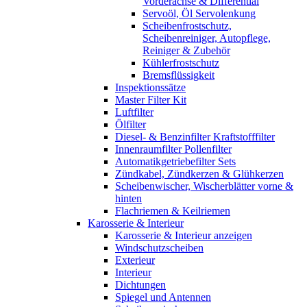
Vorderachse & Differential
Servoöl, Öl Servolenkung
Scheibenfrostschutz,
Scheibenreiniger, Autopflege,
Reiniger & Zubehör
Kühlerfrostschutz
Bremsflüssigkeit
Inspektionssätze
Master Filter Kit
Luftfilter
Ölfilter
Diesel- & Benzinfilter Kraftstofffilter
Innenraumfilter Pollenfilter
Automatikgetriebefilter Sets
Zündkabel, Zündkerzen & Glühkerzen
Scheibenwischer, Wischerblätter vorne &
hinten
Flachriemen & Keilriemen
Karosserie & Interieur
Karosserie & Interieur anzeigen
Windschutzscheiben
Exterieur
Interieur
Dichtungen
Spiegel und Antennen