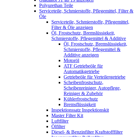
Polyurethan Teile
Serviceteile, Schmierstoffe, Pflegemittel, Filter &
Öle
Serviceteile, Schmierstoffe, Pflegemittel,
Filter & Öle anzeigen
Öl, Frostschutz, Bremslüssigkeit,
Schmierstoffe, Pflegemittel & Additive
Öl, Frostschutz, Bremslüssigkeit,
Schmierstoffe, Pflegemittel &
Additive anzeigen
Motoröl
ATF Getriebeöle für
Automatikgetriebe
Getriebeöle für Verteilergetriebe
Scheibenfrostschutz,
Scheibenreiniger, Autopflege,
Reiniger & Zubehör
Kühlerfrostschutz
Bremsflüssigkeit
Inspektionssatz Inspektionskit
Master Filter Kit
Luftfilter
Ölfilter
Diesel- & Benzinfilter Kraftstofffilter