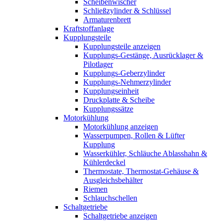
Scheibenwischer
Schließzylinder & Schlüssel
Armaturenbrett
Kraftstoffanlage
Kupplungsteile
Kupplungsteile anzeigen
Kupplungs-Gestänge, Ausrücklager &
Pilotlager
Kupplungs-Geberzylinder
Kupplungs-Nehmerzylinder
Kupplungseinheit
Druckplatte & Scheibe
Kupplungssätze
Motorkühlung
Motorkühlung anzeigen
Wasserpumpen, Rollen & Lüfter
Kupplung
Wasserkühler, Schläuche Ablasshahn &
Kühlerdeckel
Thermostate, Thermostat-Gehäuse &
Ausgleichsbehälter
Riemen
Schlauchschellen
Schaltgetriebe
Schaltgetriebe anzeigen