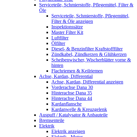
Serviceteile, Schmierstoffe, Pflegemittel, Filter &
Öle
Serviceteile, Schmierstoffe, Pflegemittel,
Filter & Öle anzeigen
Inspektionssätze
Master Filter Kit
Luftfilter
Ölfilter
Diesel- & Benzinfilter Kraftstofffilter
Zündkabel, Zündkerzen & Glühkerzen
Scheibenwischer, Wischerblätter vorne &
hinten
Flachriemen & Keilriemen
Achse, Kardan, Differential
Achse, Kardan, Differential anzeigen
Vorderachse Dana 30
Hinterachse Dana 35
Hinterachse Dana 44
Kardanflansche
Kardanwelle & Kreuzgelenk
Auspuff / Katalysator & Anbauteile
Bremsenteile
Elektrik
Elektrik anzeigen
Elektrik - Motor