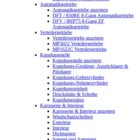
Automatikgetriebe
Automatikgetriebe anzeigen
DFT / 850RE 8-Gang Automatikgetriebe
DFV / 8HP75 8-Gang ZF
Automatikgetriebe
Verteilergetriebe
Verteilergetriebe anzeigen
MP3022 Verteilergetriebe
MP1622C Verteilergetriebe
Kupplungsteile
Kupplungsteile anzeigen
Kupplungs-Gestänge, Ausrücklager &
Pilotlager
Kupplungs-Geberzylinder
Kupplungs-Nehmerzylinder
Kupplungseinheit
Druckplatte & Scheibe
Kupplungssätze
Karosserie & Interieur
Karosserie & Interieur anzeigen
Windschutzscheiben
Exterieur
Interieur
Dichtungen
Spiegel und Antennen