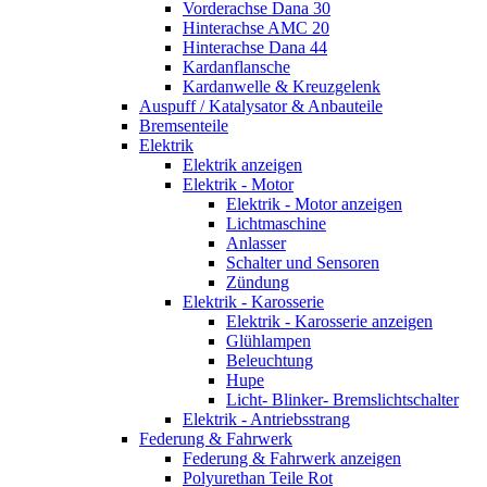
Vorderachse Dana 30
Hinterachse AMC 20
Hinterachse Dana 44
Kardanflansche
Kardanwelle & Kreuzgelenk
Auspuff / Katalysator & Anbauteile
Bremsenteile
Elektrik
Elektrik anzeigen
Elektrik - Motor
Elektrik - Motor anzeigen
Lichtmaschine
Anlasser
Schalter und Sensoren
Zündung
Elektrik - Karosserie
Elektrik - Karosserie anzeigen
Glühlampen
Beleuchtung
Hupe
Licht- Blinker- Bremslichtschalter
Elektrik - Antriebsstrang
Federung & Fahrwerk
Federung & Fahrwerk anzeigen
Polyurethan Teile Rot