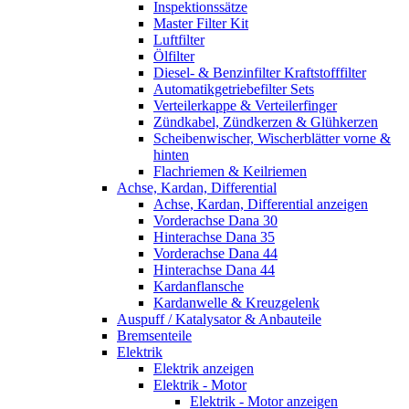
Inspektionssätze
Master Filter Kit
Luftfilter
Ölfilter
Diesel- & Benzinfilter Kraftstofffilter
Automatikgetriebefilter Sets
Verteilerkappe & Verteilerfinger
Zündkabel, Zündkerzen & Glühkerzen
Scheibenwischer, Wischerblätter vorne &
hinten
Flachriemen & Keilriemen
Achse, Kardan, Differential
Achse, Kardan, Differential anzeigen
Vorderachse Dana 30
Hinterachse Dana 35
Vorderachse Dana 44
Hinterachse Dana 44
Kardanflansche
Kardanwelle & Kreuzgelenk
Auspuff / Katalysator & Anbauteile
Bremsenteile
Elektrik
Elektrik anzeigen
Elektrik - Motor
Elektrik - Motor anzeigen