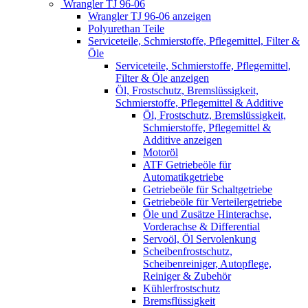
Wrangler TJ 96-06
Wrangler TJ 96-06 anzeigen
Polyurethan Teile
Serviceteile, Schmierstoffe, Pflegemittel, Filter &
Öle
Serviceteile, Schmierstoffe, Pflegemittel,
Filter & Öle anzeigen
Öl, Frostschutz, Bremslüssigkeit,
Schmierstoffe, Pflegemittel & Additive
Öl, Frostschutz, Bremslüssigkeit,
Schmierstoffe, Pflegemittel &
Additive anzeigen
Motoröl
ATF Getriebeöle für
Automatikgetriebe
Getriebeöle für Schaltgetriebe
Getriebeöle für Verteilergetriebe
Öle und Zusätze Hinterachse,
Vorderachse & Differential
Servoöl, Öl Servolenkung
Scheibenfrostschutz,
Scheibenreiniger, Autopflege,
Reiniger & Zubehör
Kühlerfrostschutz
Bremsflüssigkeit