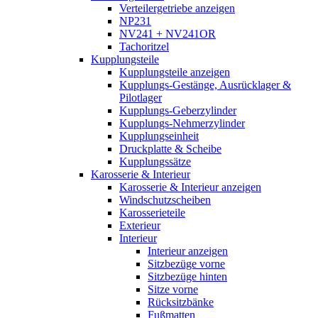
Verteilergetriebe anzeigen
NP231
NV241 + NV241OR
Tachoritzel
Kupplungsteile
Kupplungsteile anzeigen
Kupplungs-Gestänge, Ausrücklager &
Pilotlager
Kupplungs-Geberzylinder
Kupplungs-Nehmerzylinder
Kupplungseinheit
Druckplatte & Scheibe
Kupplungssätze
Karosserie & Interieur
Karosserie & Interieur anzeigen
Windschutzscheiben
Karosserieteile
Exterieur
Interieur
Interieur anzeigen
Sitzbezüge vorne
Sitzbezüge hinten
Sitze vorne
Rücksitzbänke
Fußmatten