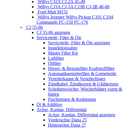
Willys CJ2A CJ-2A 45-49
Willys CJ3A CJ-3A CJ3B CJ-3B 48-68
Ford Mutt M151
Willys Jeepster Willys Pickup C101 C104
Commando FC-150 FC-170
CJ 55-86
CJ 55-86 anzeigen
Serviceteile, Filter & Öle
Serviceteile, Filter & Öle anzeigen
Inspektionssätze
Master Filter Kit
Luftfilter
Ölfilter
Diesel- & Benzinfilter Kraftstofffilter
Automatikgetriebefilter & Getriebeöle
Verteilerkappe & Verteilerfinger
Zündkabel, Zündkerzen & Glühkerzen
Scheibenwischer, Wischerblätter vorne &
hinten
Flachriemen & Keilriemen
Öl & Additive
Achse, Kardan, Differential
Achse, Kardan, Differential anzeigen
Vorderachse Dana 25
Hinterachse Dana 27