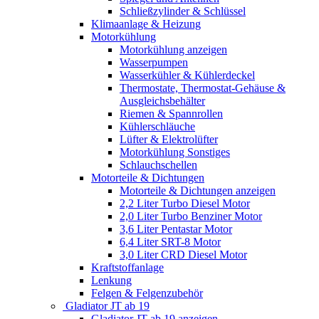
Schließzylinder & Schlüssel
Klimaanlage & Heizung
Motorkühlung
Motorkühlung anzeigen
Wasserpumpen
Wasserkühler & Kühlerdeckel
Thermostate, Thermostat-Gehäuse &
Ausgleichsbehälter
Riemen & Spannrollen
Kühlerschläuche
Lüfter & Elektrolüfter
Motorkühlung Sonstiges
Schlauchschellen
Motorteile & Dichtungen
Motorteile & Dichtungen anzeigen
2,2 Liter Turbo Diesel Motor
2,0 Liter Turbo Benziner Motor
3,6 Liter Pentastar Motor
6,4 Liter SRT-8 Motor
3,0 Liter CRD Diesel Motor
Kraftstoffanlage
Lenkung
Felgen & Felgenzubehör
Gladiator JT ab 19
Gladiator JT ab 19 anzeigen