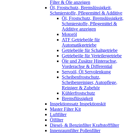
Filter & Öle anzeigen
Öl, Frostschutz, Bremslüssigkeit,
Schmierstoffe, Pflegemittel & Additive
Öl, Frostschutz, Bremslüssigkeit,
Schmierstoffe, Pflegemittel &
Additive anzeigen
Motoröl
ATF Getriebeöle für
Automatikgetriebe
Getriebeöle für Schaltgetriebe
Getriebeöle für Verteilergetriebe
Öle und Zusätze Hinterachse,
Vorderachse & Differential
Servoöl, Öl Servolenkung
Scheibenfrostschutz,
Scheibenreiniger, Autopflege,
Reiniger & Zubehör
Kühlerfrostschutz
Bremsflüssigkeit
Inspektionssatz Inspektionskit
Master Filter Kit
Luftfilter
Ölfilter
Diesel- & Benzinfilter Kraftstofffilter
Innenraumfilter Pollenfilter