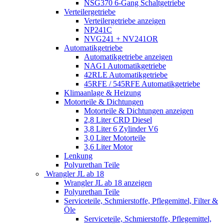
NSG370 6-Gang Schaltgetriebe
Verteilergetriebe
Verteilergetriebe anzeigen
NP241C
NVG241 + NV241OR
Automatikgetriebe
Automatikgetriebe anzeigen
NAG1 Automatikgetriebe
42RLE Automatikgetriebe
45RFE / 545RFE Automatikgetriebe
Klimaanlage & Heizung
Motorteile & Dichtungen
Motorteile & Dichtungen anzeigen
2,8 Liter CRD Diesel
3,8 Liter 6 Zylinder V6
3,0 Liter Motorteile
3,6 Liter Motor
Lenkung
Polyurethan Teile
Wrangler JL ab 18
Wrangler JL ab 18 anzeigen
Polyurethan Teile
Serviceteile, Schmierstoffe, Pflegemittel, Filter &
Öle
Serviceteile, Schmierstoffe, Pflegemittel,