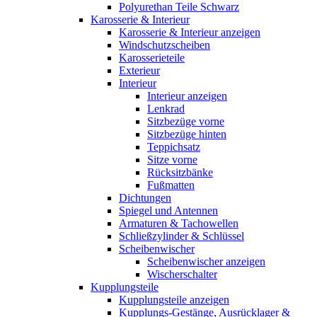
Polyurethan Teile Schwarz
Karosserie & Interieur
Karosserie & Interieur anzeigen
Windschutzscheiben
Karosserieteile
Exterieur
Interieur
Interieur anzeigen
Lenkrad
Sitzbezüge vorne
Sitzbezüge hinten
Teppichsatz
Sitze vorne
Rücksitzbänke
Fußmatten
Dichtungen
Spiegel und Antennen
Armaturen & Tachowellen
Schließzylinder & Schlüssel
Scheibenwischer
Scheibenwischer anzeigen
Wischerschalter
Kupplungsteile
Kupplungsteile anzeigen
Kupplungs-Gestänge, Ausrücklager &