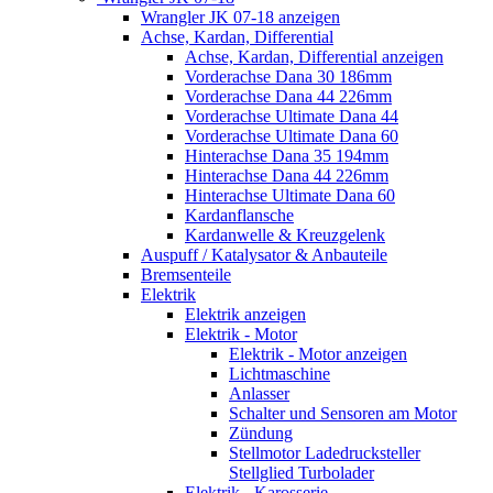
Wrangler JK 07-18 anzeigen
Achse, Kardan, Differential
Achse, Kardan, Differential anzeigen
Vorderachse Dana 30 186mm
Vorderachse Dana 44 226mm
Vorderachse Ultimate Dana 44
Vorderachse Ultimate Dana 60
Hinterachse Dana 35 194mm
Hinterachse Dana 44 226mm
Hinterachse Ultimate Dana 60
Kardanflansche
Kardanwelle & Kreuzgelenk
Auspuff / Katalysator & Anbauteile
Bremsenteile
Elektrik
Elektrik anzeigen
Elektrik - Motor
Elektrik - Motor anzeigen
Lichtmaschine
Anlasser
Schalter und Sensoren am Motor
Zündung
Stellmotor Ladedrucksteller
Stellglied Turbolader
Elektrik - Karosserie