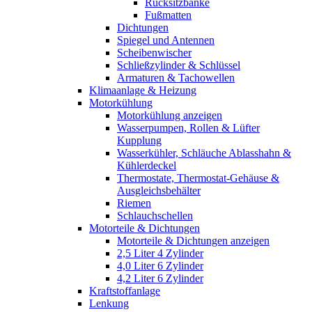
Rücksitzbänke
Fußmatten
Dichtungen
Spiegel und Antennen
Scheibenwischer
Schließzylinder & Schlüssel
Armaturen & Tachowellen
Klimaanlage & Heizung
Motorkühlung
Motorkühlung anzeigen
Wasserpumpen, Rollen & Lüfter
Kupplung
Wasserkühler, Schläuche Ablasshahn &
Kühlerdeckel
Thermostate, Thermostat-Gehäuse &
Ausgleichsbehälter
Riemen
Schlauchschellen
Motorteile & Dichtungen
Motorteile & Dichtungen anzeigen
2,5 Liter 4 Zylinder
4,0 Liter 6 Zylinder
4,2 Liter 6 Zylinder
Kraftstoffanlage
Lenkung