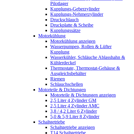
Pilotlager
Kupplungs-Geberzylinder
Kupplungs-Nehmerzylinder
Druckschlauch
Druckplatte & Scheibe
Kupplungssätze
Motorkühlung
Motorkühlung anzeigen
Wasserpumpen, Rollen & Lüfter
Kupplung
Wasserkühler, Schläuche Ablasshahn &
Kühlerdeckel
Thermostate, Thermostat-Gehäuse &
Ausgleichsbehälter
Riemen
Schlauchschellen
Motorteile & Dichtungen
Motorteile & Dichtungen anzeigen
2,5 Liter 4 Zylinder GM
2,5 Liter 4 Zylinder AMC
3,8 / 4,2 Liter 6 Zylinder
5,0 & 5,9 Liter 8 Zylinder
Schaltgetriebe
Schaltgetriebe anzeigen
T14 Schaltgetriebe