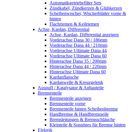
Automatikgetriebefilter Sets
Zündkabel, Zündkerzen & Glühkerzen
Scheibenwischer, Wischerblätter vorne &
hinten
Flachriemen & Keilriemen
Achse, Kardan, Differential
Achse, Kardan, Differential anzeigen
Vorderachse Dana 30 / 186mm
Vorderachse Dana 44 / 210mm
Vorderachse Ultimate Dana 44
Vorderachse Ultimate Dana 60
Hinterachse Dana 35 / 200mm
Hinterachse Dana 44 / 220mm
Hinterachse Ultimate Dana 60
Kardanflansche
Kardanwelle & Kreuzgelenk
Auspuff / Katalysator & Anbauteile
Bremsenteile
Bremsenteile anzeigen
Bremsenteile vorne
Bremsenteile hinten Scheibenbremse
Handbremse & Handbremsseile
Bremsleitungen & Bremsschläuche
Kleinteile & Sonstiges für Bremse hinten
Elektrik