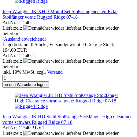
Jeep Wrangler JK XHD Modul Set Stoßstangenecken Ecke
Stoßfänger vorne Rugged Ridge 07-18
Art.Nr.: 11540.12
Lieferzeit:
Demnächst wieder
lieferbar
(Ausland abweichend)
Lagerbestand: 0 Stück , Versandgewicht:
16,6
kg je Stück
194,00 EUR
Art.Nr.: 11540.12
Lieferzeit:
Demnächst wieder
lieferbar
inkl. 19% MwSt. zzgl.
Versand
in den Warenkorb legen
Jeep Wrangler JK HD Stahl Stoßstange Stoßfänger High Clearance
vorne schwarz Rugged Ridge 07-18
Art.Nr.: 11540.31-V1
Lieferzeit:
Demnächst wieder