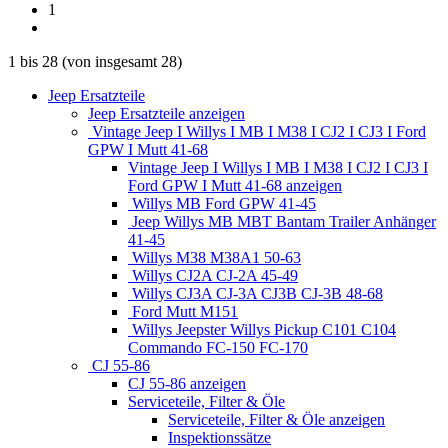
1
1
bis
28
(von insgesamt
28
)
Jeep Ersatzteile
Jeep Ersatzteile anzeigen
Vintage Jeep I Willys I MB I M38 I CJ2 I CJ3 I Ford
GPW I Mutt 41-68
Vintage Jeep I Willys I MB I M38 I CJ2 I CJ3 I
Ford GPW I Mutt 41-68 anzeigen
Willys MB Ford GPW 41-45
Jeep Willys MB MBT Bantam Trailer Anhänger
41-45
Willys M38 M38A1 50-63
Willys CJ2A CJ-2A 45-49
Willys CJ3A CJ-3A CJ3B CJ-3B 48-68
Ford Mutt M151
Willys Jeepster Willys Pickup C101 C104
Commando FC-150 FC-170
CJ 55-86
CJ 55-86 anzeigen
Serviceteile, Filter & Öle
Serviceteile, Filter & Öle anzeigen
Inspektionssätze