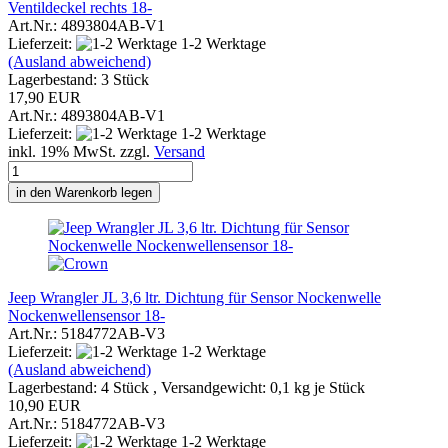
Ventildeckel rechts 18-
Art.Nr.: 4893804AB-V1
Lieferzeit:
1-2 Werktage
(Ausland abweichend)
Lagerbestand: 3 Stück
17,90 EUR
Art.Nr.: 4893804AB-V1
Lieferzeit:
1-2 Werktage
inkl. 19% MwSt. zzgl.
Versand
in den Warenkorb legen
Jeep Wrangler JL 3,6 ltr. Dichtung für Sensor Nockenwelle
Nockenwellensensor 18-
Art.Nr.: 5184772AB-V3
Lieferzeit:
1-2 Werktage
(Ausland abweichend)
Lagerbestand: 4 Stück , Versandgewicht:
0,1
kg je Stück
10,90 EUR
Art.Nr.: 5184772AB-V3
Lieferzeit:
1-2 Werktage