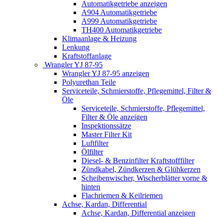
Automatikgetriebe anzeigen
A904 Automatikgetriebe
A999 Automatikgetriebe
TH400 Automatikgetriebe
Klimaanlage & Heizung
Lenkung
Kraftstoffanlage
Wrangler YJ 87-95
Wrangler YJ 87-95 anzeigen
Polyurethan Teile
Serviceteile, Schmierstoffe, Pflegemittel, Filter &
Öle
Serviceteile, Schmierstoffe, Pflegemittel,
Filter & Öle anzeigen
Inspektionssätze
Master Filter Kit
Luftfilter
Ölfilter
Diesel- & Benzinfilter Kraftstofffilter
Zündkabel, Zündkerzen & Glühkerzen
Scheibenwischer, Wischerblätter vorne &
hinten
Flachriemen & Keilriemen
Achse, Kardan, Differential
Achse, Kardan, Differential anzeigen