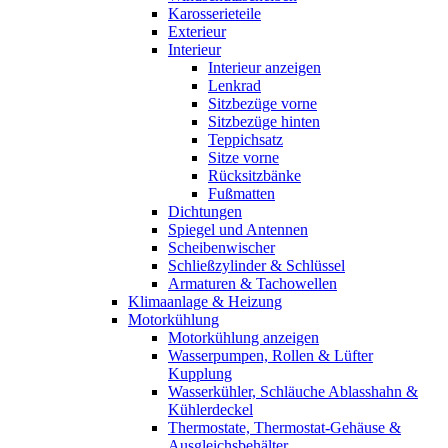
Karosserieteile
Exterieur
Interieur
Interieur anzeigen
Lenkrad
Sitzbezüge vorne
Sitzbezüge hinten
Teppichsatz
Sitze vorne
Rücksitzbänke
Fußmatten
Dichtungen
Spiegel und Antennen
Scheibenwischer
Schließzylinder & Schlüssel
Armaturen & Tachowellen
Klimaanlage & Heizung
Motorkühlung
Motorkühlung anzeigen
Wasserpumpen, Rollen & Lüfter
Kupplung
Wasserkühler, Schläuche Ablasshahn &
Kühlerdeckel
Thermostate, Thermostat-Gehäuse &
Ausgleichsbehälter