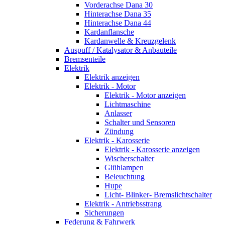
Vorderachse Dana 30
Hinterachse Dana 35
Hinterachse Dana 44
Kardanflansche
Kardanwelle & Kreuzgelenk
Auspuff / Katalysator & Anbauteile
Bremsenteile
Elektrik
Elektrik anzeigen
Elektrik - Motor
Elektrik - Motor anzeigen
Lichtmaschine
Anlasser
Schalter und Sensoren
Zündung
Elektrik - Karosserie
Elektrik - Karosserie anzeigen
Wischerschalter
Glühlampen
Beleuchtung
Hupe
Licht- Blinker- Bremslichtschalter
Elektrik - Antriebsstrang
Sicherungen
Federung & Fahrwerk