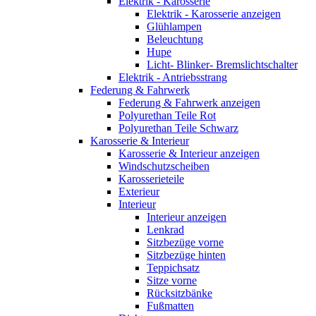
Elektrik - Karosserie
Elektrik - Karosserie anzeigen
Glühlampen
Beleuchtung
Hupe
Licht- Blinker- Bremslichtschalter
Elektrik - Antriebsstrang
Federung & Fahrwerk
Federung & Fahrwerk anzeigen
Polyurethan Teile Rot
Polyurethan Teile Schwarz
Karosserie & Interieur
Karosserie & Interieur anzeigen
Windschutzscheiben
Karosserieteile
Exterieur
Interieur
Interieur anzeigen
Lenkrad
Sitzbezüge vorne
Sitzbezüge hinten
Teppichsatz
Sitze vorne
Rücksitzbänke
Fußmatten