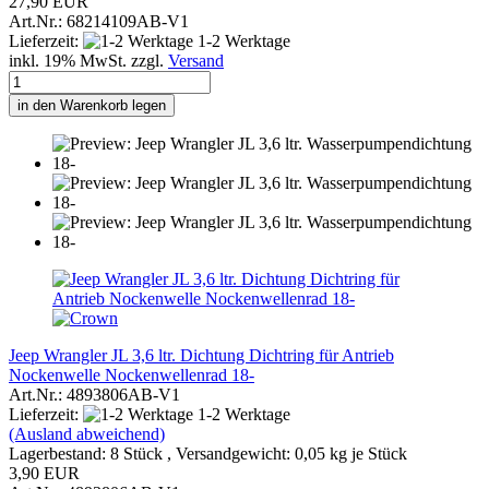
27,90 EUR
Art.Nr.: 68214109AB-V1
Lieferzeit:
1-2 Werktage
inkl. 19% MwSt. zzgl.
Versand
in den Warenkorb legen
Jeep Wrangler JL 3,6 ltr. Dichtung Dichtring für Antrieb
Nockenwelle Nockenwellenrad 18-
Art.Nr.: 4893806AB-V1
Lieferzeit:
1-2 Werktage
(Ausland abweichend)
Lagerbestand: 8 Stück , Versandgewicht:
0,05
kg je Stück
3,90 EUR