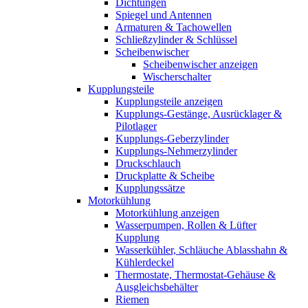
Dichtungen
Spiegel und Antennen
Armaturen & Tachowellen
Schließzylinder & Schlüssel
Scheibenwischer
Scheibenwischer anzeigen
Wischerschalter
Kupplungsteile
Kupplungsteile anzeigen
Kupplungs-Gestänge, Ausrücklager &
Pilotlager
Kupplungs-Geberzylinder
Kupplungs-Nehmerzylinder
Druckschlauch
Druckplatte & Scheibe
Kupplungssätze
Motorkühlung
Motorkühlung anzeigen
Wasserpumpen, Rollen & Lüfter
Kupplung
Wasserkühler, Schläuche Ablasshahn &
Kühlerdeckel
Thermostate, Thermostat-Gehäuse &
Ausgleichsbehälter
Riemen