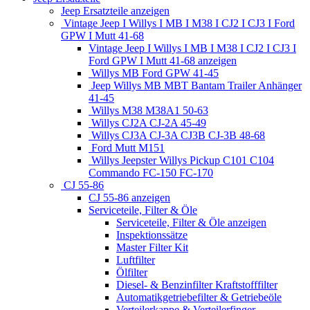
Jeep Ersatzteile anzeigen
Vintage Jeep I Willys I MB I M38 I CJ2 I CJ3 I Ford
GPW I Mutt 41-68
Vintage Jeep I Willys I MB I M38 I CJ2 I CJ3 I
Ford GPW I Mutt 41-68 anzeigen
Willys MB Ford GPW 41-45
Jeep Willys MB MBT Bantam Trailer Anhänger
41-45
Willys M38 M38A1 50-63
Willys CJ2A CJ-2A 45-49
Willys CJ3A CJ-3A CJ3B CJ-3B 48-68
Ford Mutt M151
Willys Jeepster Willys Pickup C101 C104
Commando FC-150 FC-170
CJ 55-86
CJ 55-86 anzeigen
Serviceteile, Filter & Öle
Serviceteile, Filter & Öle anzeigen
Inspektionssätze
Master Filter Kit
Luftfilter
Ölfilter
Diesel- & Benzinfilter Kraftstofffilter
Automatikgetriebefilter & Getriebeöle
Verteilerkappe & Verteilerfinger