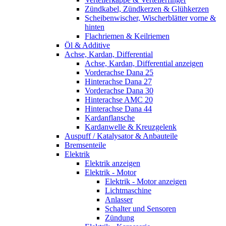
Zündkabel, Zündkerzen & Glühkerzen
Scheibenwischer, Wischerblätter vorne &
hinten
Flachriemen & Keilriemen
Öl & Additive
Achse, Kardan, Differential
Achse, Kardan, Differential anzeigen
Vorderachse Dana 25
Hinterachse Dana 27
Vorderachse Dana 30
Hinterachse AMC 20
Hinterachse Dana 44
Kardanflansche
Kardanwelle & Kreuzgelenk
Auspuff / Katalysator & Anbauteile
Bremsenteile
Elektrik
Elektrik anzeigen
Elektrik - Motor
Elektrik - Motor anzeigen
Lichtmaschine
Anlasser
Schalter und Sensoren
Zündung