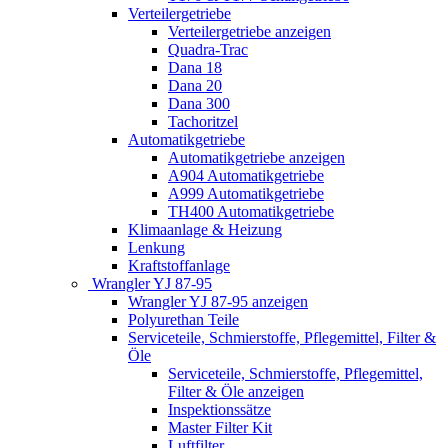
Verteilergetriebe
Verteilergetriebe anzeigen
Quadra-Trac
Dana 18
Dana 20
Dana 300
Tachoritzel
Automatikgetriebe
Automatikgetriebe anzeigen
A904 Automatikgetriebe
A999 Automatikgetriebe
TH400 Automatikgetriebe
Klimaanlage & Heizung
Lenkung
Kraftstoffanlage
Wrangler YJ 87-95
Wrangler YJ 87-95 anzeigen
Polyurethan Teile
Serviceteile, Schmierstoffe, Pflegemittel, Filter &
Öle
Serviceteile, Schmierstoffe, Pflegemittel,
Filter & Öle anzeigen
Inspektionssätze
Master Filter Kit
Luftfilter