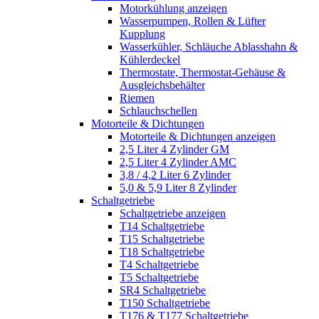
Motorkühlung anzeigen
Wasserpumpen, Rollen & Lüfter
Kupplung
Wasserkühler, Schläuche Ablasshahn &
Kühlerdeckel
Thermostate, Thermostat-Gehäuse &
Ausgleichsbehälter
Riemen
Schlauchschellen
Motorteile & Dichtungen
Motorteile & Dichtungen anzeigen
2,5 Liter 4 Zylinder GM
2,5 Liter 4 Zylinder AMC
3,8 / 4,2 Liter 6 Zylinder
5,0 & 5,9 Liter 8 Zylinder
Schaltgetriebe
Schaltgetriebe anzeigen
T14 Schaltgetriebe
T15 Schaltgetriebe
T18 Schaltgetriebe
T4 Schaltgetriebe
T5 Schaltgetriebe
SR4 Schaltgetriebe
T150 Schaltgetriebe
T176 & T177 Schaltgetriebe