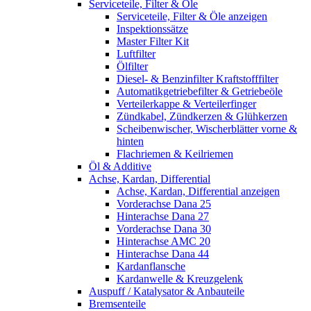
Serviceteile, Filter & Öle
Serviceteile, Filter & Öle anzeigen
Inspektionssätze
Master Filter Kit
Luftfilter
Ölfilter
Diesel- & Benzinfilter Kraftstofffilter
Automatikgetriebefilter & Getriebeöle
Verteilerkappe & Verteilerfinger
Zündkabel, Zündkerzen & Glühkerzen
Scheibenwischer, Wischerblätter vorne &
hinten
Flachriemen & Keilriemen
Öl & Additive
Achse, Kardan, Differential
Achse, Kardan, Differential anzeigen
Vorderachse Dana 25
Hinterachse Dana 27
Vorderachse Dana 30
Hinterachse AMC 20
Hinterachse Dana 44
Kardanflansche
Kardanwelle & Kreuzgelenk
Auspuff / Katalysator & Anbauteile
Bremsenteile