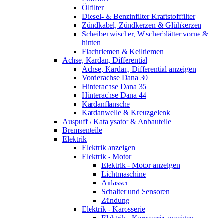
Ölfilter
Diesel- & Benzinfilter Kraftstofffilter
Zündkabel, Zündkerzen & Glühkerzen
Scheibenwischer, Wischerblätter vorne &
hinten
Flachriemen & Keilriemen
Achse, Kardan, Differential
Achse, Kardan, Differential anzeigen
Vorderachse Dana 30
Hinterachse Dana 35
Hinterachse Dana 44
Kardanflansche
Kardanwelle & Kreuzgelenk
Auspuff / Katalysator & Anbauteile
Bremsenteile
Elektrik
Elektrik anzeigen
Elektrik - Motor
Elektrik - Motor anzeigen
Lichtmaschine
Anlasser
Schalter und Sensoren
Zündung
Elektrik - Karosserie
Elektrik - Karosserie anzeigen