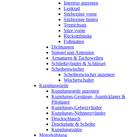
Interieur anzeigen
Lenkrad
Sitzbezüge vorne
Sitzbezüge hinten
Teppichsatz
Sitze vorne
Rücksitzbänke
Fußmatten
Dichtungen
Spiegel und Antennen
Armaturen & Tachowellen
Schließzylinder & Schlüssel
Scheibenwischer
Scheibenwischer anzeigen
Wischerschalter
Kupplungsteile
Kupplungsteile anzeigen
Kupplungs-Gestänge, Ausrücklager &
Pilotlager
Kupplungs-Geberzylinder
Kupplungs-Nehmerzylinder
Druckschlauch
Druckplatte & Scheibe
Kupplungssätze
Motorkühlung