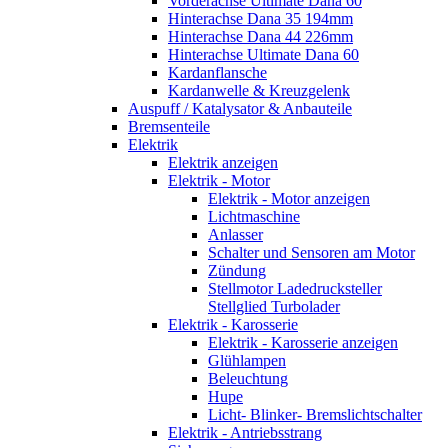
Vorderachse Ultimate Dana 60
Hinterachse Dana 35 194mm
Hinterachse Dana 44 226mm
Hinterachse Ultimate Dana 60
Kardanflansche
Kardanwelle & Kreuzgelenk
Auspuff / Katalysator & Anbauteile
Bremsenteile
Elektrik
Elektrik anzeigen
Elektrik - Motor
Elektrik - Motor anzeigen
Lichtmaschine
Anlasser
Schalter und Sensoren am Motor
Zündung
Stellmotor Ladedrucksteller
Stellglied Turbolader
Elektrik - Karosserie
Elektrik - Karosserie anzeigen
Glühlampen
Beleuchtung
Hupe
Licht- Blinker- Bremslichtschalter
Elektrik - Antriebsstrang