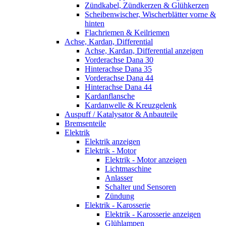
Zündkabel, Zündkerzen & Glühkerzen
Scheibenwischer, Wischerblätter vorne &
hinten
Flachriemen & Keilriemen
Achse, Kardan, Differential
Achse, Kardan, Differential anzeigen
Vorderachse Dana 30
Hinterachse Dana 35
Vorderachse Dana 44
Hinterachse Dana 44
Kardanflansche
Kardanwelle & Kreuzgelenk
Auspuff / Katalysator & Anbauteile
Bremsenteile
Elektrik
Elektrik anzeigen
Elektrik - Motor
Elektrik - Motor anzeigen
Lichtmaschine
Anlasser
Schalter und Sensoren
Zündung
Elektrik - Karosserie
Elektrik - Karosserie anzeigen
Glühlampen