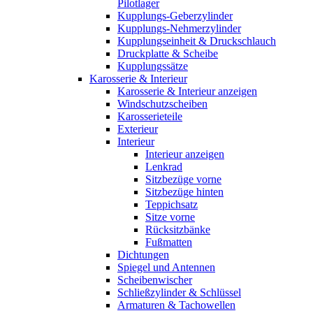
Pilotlager
Kupplungs-Geberzylinder
Kupplungs-Nehmerzylinder
Kupplungseinheit & Druckschlauch
Druckplatte & Scheibe
Kupplungssätze
Karosserie & Interieur
Karosserie & Interieur anzeigen
Windschutzscheiben
Karosserieteile
Exterieur
Interieur
Interieur anzeigen
Lenkrad
Sitzbezüge vorne
Sitzbezüge hinten
Teppichsatz
Sitze vorne
Rücksitzbänke
Fußmatten
Dichtungen
Spiegel und Antennen
Scheibenwischer
Schließzylinder & Schlüssel
Armaturen & Tachowellen