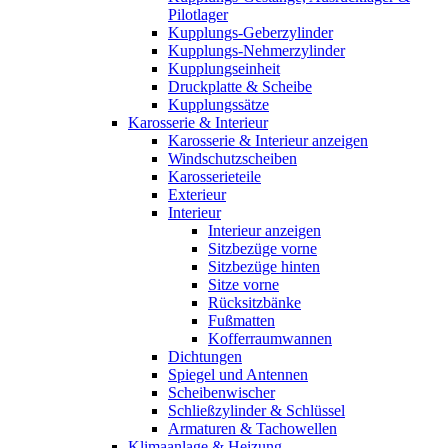
Pilotlager
Kupplungs-Geberzylinder
Kupplungs-Nehmerzylinder
Kupplungseinheit
Druckplatte & Scheibe
Kupplungssätze
Karosserie & Interieur
Karosserie & Interieur anzeigen
Windschutzscheiben
Karosserieteile
Exterieur
Interieur
Interieur anzeigen
Sitzbezüge vorne
Sitzbezüge hinten
Sitze vorne
Rücksitzbänke
Fußmatten
Kofferraumwannen
Dichtungen
Spiegel und Antennen
Scheibenwischer
Schließzylinder & Schlüssel
Armaturen & Tachowellen
Klimaanlage & Heizung