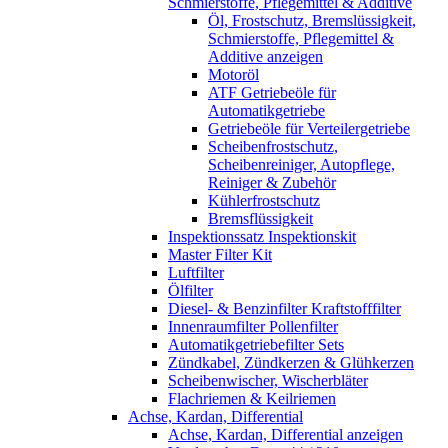
Schmierstoffe, Pflegemittel & Additive
Öl, Frostschutz, Bremslüssigkeit,
Schmierstoffe, Pflegemittel &
Additive anzeigen
Motoröl
ATF Getriebeöle für
Automatikgetriebe
Getriebeöle für Verteilergetriebe
Scheibenfrostschutz,
Scheibenreiniger, Autopflege,
Reiniger & Zubehör
Kühlerfrostschutz
Bremsflüssigkeit
Inspektionssatz Inspektionskit
Master Filter Kit
Luftfilter
Ölfilter
Diesel- & Benzinfilter Kraftstofffilter
Innenraumfilter Pollenfilter
Automatikgetriebefilter Sets
Zündkabel, Zündkerzen & Glühkerzen
Scheibenwischer, Wischerbläter
Flachriemen & Keilriemen
Achse, Kardan, Differential
Achse, Kardan, Differential anzeigen