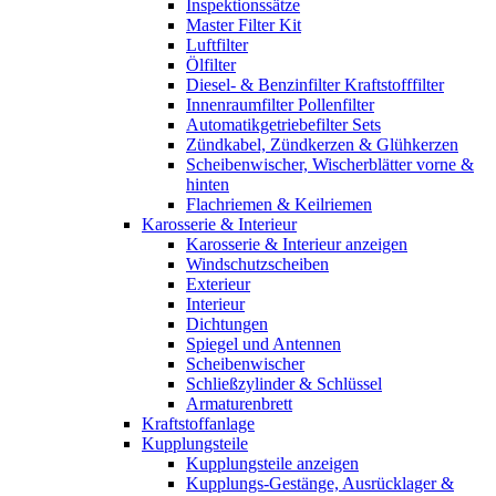
Inspektionssätze
Master Filter Kit
Luftfilter
Ölfilter
Diesel- & Benzinfilter Kraftstofffilter
Innenraumfilter Pollenfilter
Automatikgetriebefilter Sets
Zündkabel, Zündkerzen & Glühkerzen
Scheibenwischer, Wischerblätter vorne &
hinten
Flachriemen & Keilriemen
Karosserie & Interieur
Karosserie & Interieur anzeigen
Windschutzscheiben
Exterieur
Interieur
Dichtungen
Spiegel und Antennen
Scheibenwischer
Schließzylinder & Schlüssel
Armaturenbrett
Kraftstoffanlage
Kupplungsteile
Kupplungsteile anzeigen
Kupplungs-Gestänge, Ausrücklager &