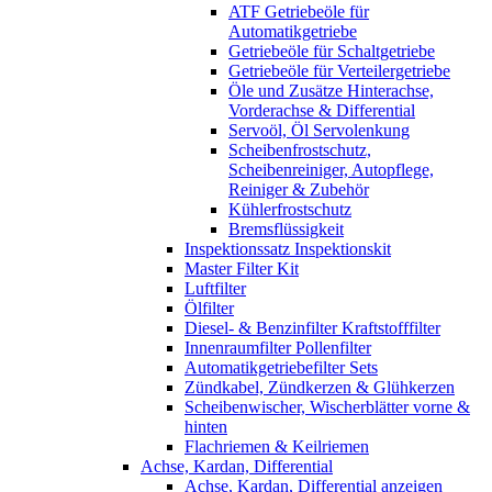
ATF Getriebeöle für
Automatikgetriebe
Getriebeöle für Schaltgetriebe
Getriebeöle für Verteilergetriebe
Öle und Zusätze Hinterachse,
Vorderachse & Differential
Servoöl, Öl Servolenkung
Scheibenfrostschutz,
Scheibenreiniger, Autopflege,
Reiniger & Zubehör
Kühlerfrostschutz
Bremsflüssigkeit
Inspektionssatz Inspektionskit
Master Filter Kit
Luftfilter
Ölfilter
Diesel- & Benzinfilter Kraftstofffilter
Innenraumfilter Pollenfilter
Automatikgetriebefilter Sets
Zündkabel, Zündkerzen & Glühkerzen
Scheibenwischer, Wischerblätter vorne &
hinten
Flachriemen & Keilriemen
Achse, Kardan, Differential
Achse, Kardan, Differential anzeigen