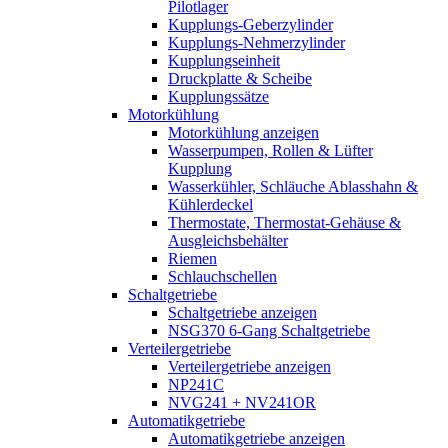
Pilotlager
Kupplungs-Geberzylinder
Kupplungs-Nehmerzylinder
Kupplungseinheit
Druckplatte & Scheibe
Kupplungssätze
Motorkühlung
Motorkühlung anzeigen
Wasserpumpen, Rollen & Lüfter
Kupplung
Wasserkühler, Schläuche Ablasshahn &
Kühlerdeckel
Thermostate, Thermostat-Gehäuse &
Ausgleichsbehälter
Riemen
Schlauchschellen
Schaltgetriebe
Schaltgetriebe anzeigen
NSG370 6-Gang Schaltgetriebe
Verteilergetriebe
Verteilergetriebe anzeigen
NP241C
NVG241 + NV241OR
Automatikgetriebe
Automatikgetriebe anzeigen