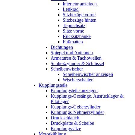
Interieur anzeigen
Lenkrad
Sitzbezüge vorne
Sitzbezüge hinten
Teppichsatz
Sitze vorne
Rücksitzbänke
Fußmatten
Dichtungen
Spiegel und Antennen
Armaturen & Tachowellen
Schließzylinder & Schlüssel
Scheibenwischer
Scheibenwischer anzeigen
Wischerschalter
Kupplungsteile
Kupplungsteile anzeigen
Kupplungs-Gestänge, Ausrücklager &
Pilotlager
Kupplungs-Geberzylinder
Kupplungs-Nehmerzylinder
Druckschlauch
Druckplatte & Scheibe
Kupplungssätze
Motorkühlung