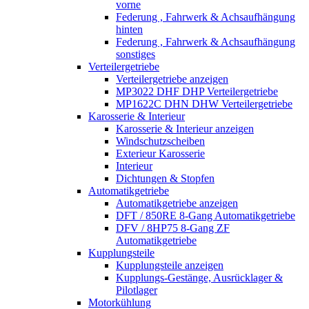
vorne
Federung , Fahrwerk & Achsaufhängung
hinten
Federung , Fahrwerk & Achsaufhängung
sonstiges
Verteilergetriebe
Verteilergetriebe anzeigen
MP3022 DHF DHP Verteilergetriebe
MP1622C DHN DHW Verteilergetriebe
Karosserie & Interieur
Karosserie & Interieur anzeigen
Windschutzscheiben
Exterieur Karosserie
Interieur
Dichtungen & Stopfen
Automatikgetriebe
Automatikgetriebe anzeigen
DFT / 850RE 8-Gang Automatikgetriebe
DFV / 8HP75 8-Gang ZF
Automatikgetriebe
Kupplungsteile
Kupplungsteile anzeigen
Kupplungs-Gestänge, Ausrücklager &
Pilotlager
Motorkühlung