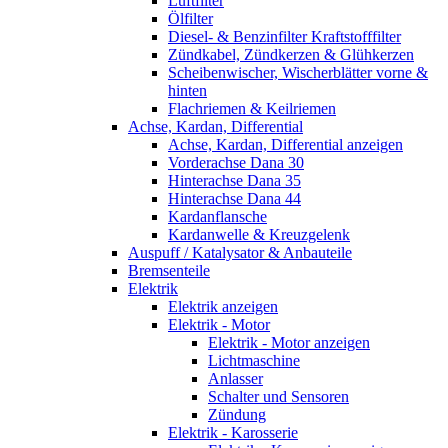
Luftfilter
Ölfilter
Diesel- & Benzinfilter Kraftstofffilter
Zündkabel, Zündkerzen & Glühkerzen
Scheibenwischer, Wischerblätter vorne &
hinten
Flachriemen & Keilriemen
Achse, Kardan, Differential
Achse, Kardan, Differential anzeigen
Vorderachse Dana 30
Hinterachse Dana 35
Hinterachse Dana 44
Kardanflansche
Kardanwelle & Kreuzgelenk
Auspuff / Katalysator & Anbauteile
Bremsenteile
Elektrik
Elektrik anzeigen
Elektrik - Motor
Elektrik - Motor anzeigen
Lichtmaschine
Anlasser
Schalter und Sensoren
Zündung
Elektrik - Karosserie