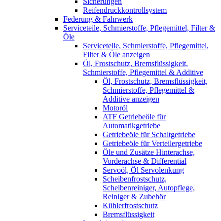
Sicherungen
Reifendruckkontrollsystem
Federung & Fahrwerk
Serviceteile, Schmierstoffe, Pflegemittel, Filter &
Öle
Serviceteile, Schmierstoffe, Pflegemittel,
Filter & Öle anzeigen
Öl, Frostschutz, Bremsflüssigkeit,
Schmierstoffe, Pflegemittel & Additive
Öl, Frostschutz, Bremsflüssigkeit,
Schmierstoffe, Pflegemittel &
Additive anzeigen
Motoröl
ATF Getriebeöle für
Automatikgetriebe
Getriebeöle für Schaltgetriebe
Getriebeöle für Verteilergetriebe
Öle und Zusätze Hinterachse,
Vorderachse & Differential
Servoöl, Öl Servolenkung
Scheibenfrostschutz,
Scheibenreiniger, Autopflege,
Reiniger & Zubehör
Kühlerfrostschutz
Bremsflüssigkeit