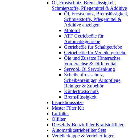
Öl, Frostschutz, Bremslüssigkeit,
Schmierstoffe, Pflegemittel & Additive
Öl, Frostschutz, Bremslüssigkeit,
Schmierstoffe, Pflegemittel &
Additive anzeigen
Motoröl
ATF Getriebeöle für
Automatikgetriebe
Getriebeöle für Schaltgetriebe
Getriebeöle für Verteilergetriebe
Öle und Zusätze Hinterachse,
Vorderachse & Differential
Servoöl, Öl Servolenkung
Scheibenfrostschutz,
Scheibenreiniger, Autopflege,
Reiniger & Zubehör
Kühlerfrostschutz
Bremsflüssigkeit
Inspektionssätze
Master Filter Kit
Luftfilter
Ölfilter
Diesel- & Benzinfilter Kraftstofffilter
Automatikgetriebefilter Sets
Verteilerkappe & Verteilerfinger