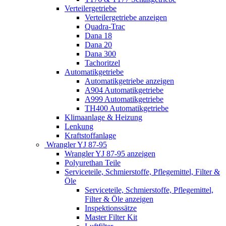
Verteilergetriebe
Verteilergetriebe anzeigen
Quadra-Trac
Dana 18
Dana 20
Dana 300
Tachoritzel
Automatikgetriebe
Automatikgetriebe anzeigen
A904 Automatikgetriebe
A999 Automatikgetriebe
TH400 Automatikgetriebe
Klimaanlage & Heizung
Lenkung
Kraftstoffanlage
Wrangler YJ 87-95
Wrangler YJ 87-95 anzeigen
Polyurethan Teile
Serviceteile, Schmierstoffe, Pflegemittel, Filter &
Öle
Serviceteile, Schmierstoffe, Pflegemittel,
Filter & Öle anzeigen
Inspektionssätze
Master Filter Kit