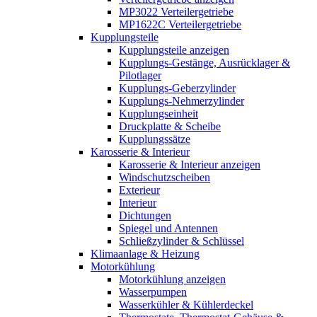
MP3022 Verteilergetriebe
MP1622C Verteilergetriebe
Kupplungsteile
Kupplungsteile anzeigen
Kupplungs-Gestänge, Ausrücklager &
Pilotlager
Kupplungs-Geberzylinder
Kupplungs-Nehmerzylinder
Kupplungseinheit
Druckplatte & Scheibe
Kupplungssätze
Karosserie & Interieur
Karosserie & Interieur anzeigen
Windschutzscheiben
Exterieur
Interieur
Dichtungen
Spiegel und Antennen
Schließzylinder & Schlüssel
Klimaanlage & Heizung
Motorkühlung
Motorkühlung anzeigen
Wasserpumpen
Wasserkühler & Kühlerdeckel