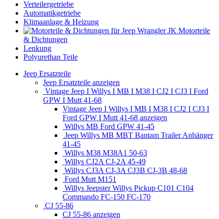
Verteilergetriebe
Automatikgetriebe
Klimaanlage & Heizung
Motorteile
& Dichtungen
Lenkung
Polyurethan Teile
Jeep Ersatzteile
Jeep Ersatzteile anzeigen
Vintage Jeep I Willys I MB I M38 I CJ2 I CJ3 I Ford
GPW I Mutt 41-68
Vintage Jeep I Willys I MB I M38 I CJ2 I CJ3 I
Ford GPW I Mutt 41-68 anzeigen
Willys MB Ford GPW 41-45
Jeep Willys MB MBT Bantam Trailer Anhänger
41-45
Willys M38 M38A1 50-63
Willys CJ2A CJ-2A 45-49
Willys CJ3A CJ-3A CJ3B CJ-3B 48-68
Ford Mutt M151
Willys Jeepster Willys Pickup C101 C104
Commando FC-150 FC-170
CJ 55-86
CJ 55-86 anzeigen