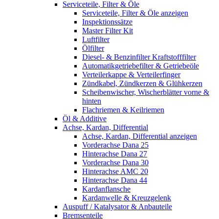
Serviceteile, Filter & Öle
Serviceteile, Filter & Öle anzeigen
Inspektionssätze
Master Filter Kit
Luftfilter
Ölfilter
Diesel- & Benzinfilter Kraftstofffilter
Automatikgetriebefilter & Getriebeöle
Verteilerkappe & Verteilerfinger
Zündkabel, Zündkerzen & Glühkerzen
Scheibenwischer, Wischerblätter vorne &
hinten
Flachriemen & Keilriemen
Öl & Additive
Achse, Kardan, Differential
Achse, Kardan, Differential anzeigen
Vorderachse Dana 25
Hinterachse Dana 27
Vorderachse Dana 30
Hinterachse AMC 20
Hinterachse Dana 44
Kardanflansche
Kardanwelle & Kreuzgelenk
Auspuff / Katalysator & Anbauteile
Bremsenteile