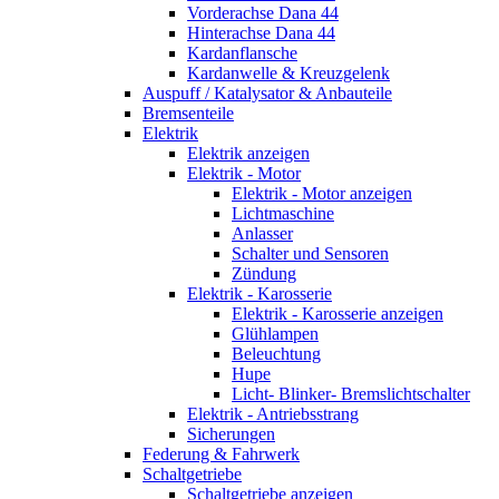
Vorderachse Dana 44
Hinterachse Dana 44
Kardanflansche
Kardanwelle & Kreuzgelenk
Auspuff / Katalysator & Anbauteile
Bremsenteile
Elektrik
Elektrik anzeigen
Elektrik - Motor
Elektrik - Motor anzeigen
Lichtmaschine
Anlasser
Schalter und Sensoren
Zündung
Elektrik - Karosserie
Elektrik - Karosserie anzeigen
Glühlampen
Beleuchtung
Hupe
Licht- Blinker- Bremslichtschalter
Elektrik - Antriebsstrang
Sicherungen
Federung & Fahrwerk
Schaltgetriebe
Schaltgetriebe anzeigen