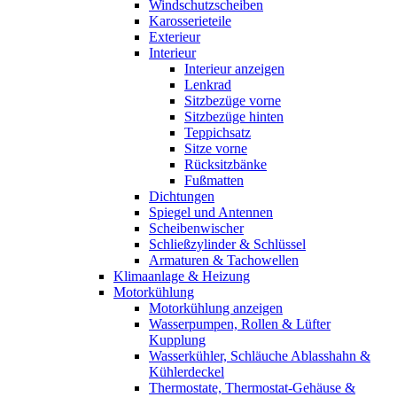
Windschutzscheiben
Karosserieteile
Exterieur
Interieur
Interieur anzeigen
Lenkrad
Sitzbezüge vorne
Sitzbezüge hinten
Teppichsatz
Sitze vorne
Rücksitzbänke
Fußmatten
Dichtungen
Spiegel und Antennen
Scheibenwischer
Schließzylinder & Schlüssel
Armaturen & Tachowellen
Klimaanlage & Heizung
Motorkühlung
Motorkühlung anzeigen
Wasserpumpen, Rollen & Lüfter
Kupplung
Wasserkühler, Schläuche Ablasshahn &
Kühlerdeckel
Thermostate, Thermostat-Gehäuse &