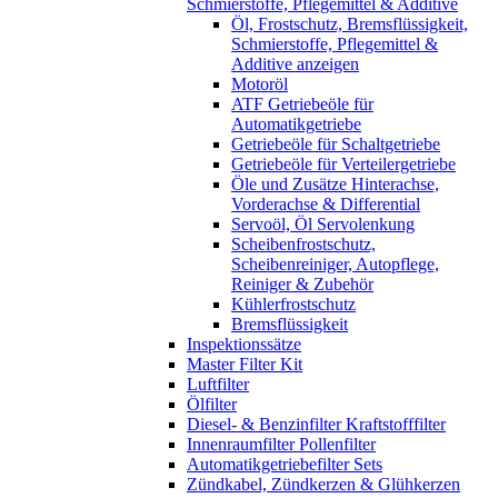
Schmierstoffe, Pflegemittel & Additive
Öl, Frostschutz, Bremsflüssigkeit,
Schmierstoffe, Pflegemittel &
Additive anzeigen
Motoröl
ATF Getriebeöle für
Automatikgetriebe
Getriebeöle für Schaltgetriebe
Getriebeöle für Verteilergetriebe
Öle und Zusätze Hinterachse,
Vorderachse & Differential
Servoöl, Öl Servolenkung
Scheibenfrostschutz,
Scheibenreiniger, Autopflege,
Reiniger & Zubehör
Kühlerfrostschutz
Bremsflüssigkeit
Inspektionssätze
Master Filter Kit
Luftfilter
Ölfilter
Diesel- & Benzinfilter Kraftstofffilter
Innenraumfilter Pollenfilter
Automatikgetriebefilter Sets
Zündkabel, Zündkerzen & Glühkerzen