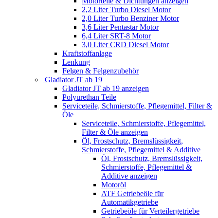
Motorteile & Dichtungen anzeigen
2,2 Liter Turbo Diesel Motor
2,0 Liter Turbo Benziner Motor
3,6 Liter Pentastar Motor
6,4 Liter SRT-8 Motor
3,0 Liter CRD Diesel Motor
Kraftstoffanlage
Lenkung
Felgen & Felgenzubehör
Gladiator JT ab 19
Gladiator JT ab 19 anzeigen
Polyurethan Teile
Serviceteile, Schmierstoffe, Pflegemittel, Filter &
Öle
Serviceteile, Schmierstoffe, Pflegemittel,
Filter & Öle anzeigen
Öl, Frostschutz, Bremslüssigkeit,
Schmierstoffe, Pflegemittel & Additive
Öl, Frostschutz, Bremslüssigkeit,
Schmierstoffe, Pflegemittel &
Additive anzeigen
Motoröl
ATF Getriebeöle für
Automatikgetriebe
Getriebeöle für Verteilergetriebe