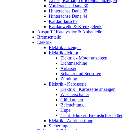
Achse, Kardan, Differential anzeigen
Vorderachse Dana 30
Hinterachse Dana 35
Hinterachse Dana 44
Kardanflansche
Kardanwelle & Kreuzgelenk
Auspuff / Katalysator & Anbauteile
Bremsenteile
Elektrik
Elektrik anzeigen
Elektrik - Motor
Elektrik - Motor anzeigen
Lichtmaschine
Anlasser
Schalter und Sensoren
Zündung
Elektrik - Karosserie
Elektrik - Karosserie anzeigen
Wischerschalter
Glühlampen
Beleuchtung
Hupe
Licht- Blinker- Bremslichtschalter
Elektrik - Antriebsstrang
Sicherungen