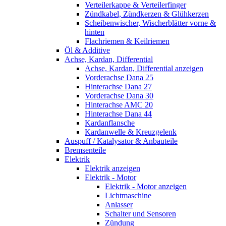
Verteilerkappe & Verteilerfinger
Zündkabel, Zündkerzen & Glühkerzen
Scheibenwischer, Wischerblätter vorne &
hinten
Flachriemen & Keilriemen
Öl & Additive
Achse, Kardan, Differential
Achse, Kardan, Differential anzeigen
Vorderachse Dana 25
Hinterachse Dana 27
Vorderachse Dana 30
Hinterachse AMC 20
Hinterachse Dana 44
Kardanflansche
Kardanwelle & Kreuzgelenk
Auspuff / Katalysator & Anbauteile
Bremsenteile
Elektrik
Elektrik anzeigen
Elektrik - Motor
Elektrik - Motor anzeigen
Lichtmaschine
Anlasser
Schalter und Sensoren
Zündung