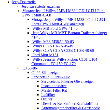
Jeep Ersatzteile
Jeep Ersatzteile anzeigen
Vintage Jeep I Willys I MB I M38 I CJ2 I CJ3 I Ford
GPW I Mutt 41-68
Vintage Jeep I Willys I MB I M38 I CJ2 I CJ3 I
Ford GPW I Mutt 41-68 anzeigen
Willys MB Ford GPW 41-45
Jeep Willys MB MBT Bantam Trailer Anhänger
41-45
Willys M38 M38A1 50-63
Willys CJ2A CJ-2A 45-49
Willys CJ3A CJ-3A CJ3B CJ-3B 48-68
Ford Mutt M151
Willys Jeepster Willys Pickup C101 C104
Commando FC-150 FC-170
CJ 55-86
CJ 55-86 anzeigen
Serviceteile, Filter & Öle
Serviceteile, Filter & Öle anzeigen
Inspektionssätze
Master Filter Kit
Luftfilter
Ölfilter
Diesel- & Benzinfilter Kraftstofffilter
Automatikgetriebefilter & Getriebeöle