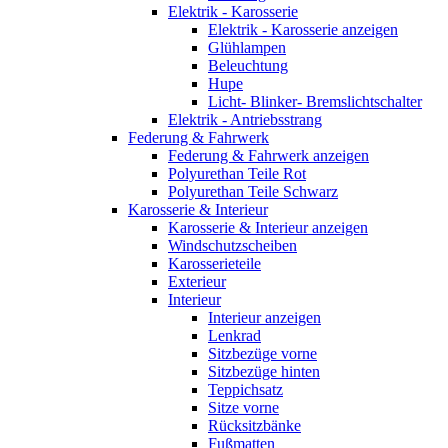
Elektrik - Karosserie
Elektrik - Karosserie anzeigen
Glühlampen
Beleuchtung
Hupe
Licht- Blinker- Bremslichtschalter
Elektrik - Antriebsstrang
Federung & Fahrwerk
Federung & Fahrwerk anzeigen
Polyurethan Teile Rot
Polyurethan Teile Schwarz
Karosserie & Interieur
Karosserie & Interieur anzeigen
Windschutzscheiben
Karosserieteile
Exterieur
Interieur
Interieur anzeigen
Lenkrad
Sitzbezüge vorne
Sitzbezüge hinten
Teppichsatz
Sitze vorne
Rücksitzbänke
Fußmatten