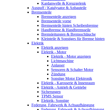
Kardanwelle & Kreuzgelenk
Auspuff / Katalysator & Anbauteile
Bremsenteile
Bremsenteile anzeigen
Bremsenteile vorne
Bremsenteile hinten Scheibenbremse
Handbremse & Handbremsseile
Bremsleitungen & Bremsschläuche
Kleinteile & Sonstiges für Bremse hinten
Elektrik
Elektrik anzeigen
Elektrik - Motor
Elektrik - Motor anzeigen
Lichtmaschine
Anlasser
Sensoren & Schalter Motor
Zündung
Sonstige Motor Elektronik
Elektrik - Karosserie & Innenraum
Elektrik - Antrieb & Getriebe
Sicherungen
TPMS Sensor
Elektrik- Sonstige
Federung, Fahrwerk & Achsaufhängung
Federung, Fahrwerk & Achsaufhängung