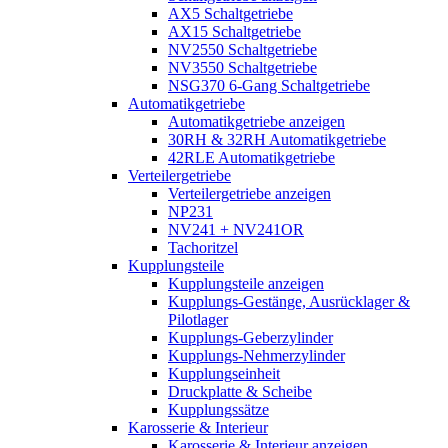
AX5 Schaltgetriebe
AX15 Schaltgetriebe
NV2550 Schaltgetriebe
NV3550 Schaltgetriebe
NSG370 6-Gang Schaltgetriebe
Automatikgetriebe
Automatikgetriebe anzeigen
30RH & 32RH Automatikgetriebe
42RLE Automatikgetriebe
Verteilergetriebe
Verteilergetriebe anzeigen
NP231
NV241 + NV241OR
Tachoritzel
Kupplungsteile
Kupplungsteile anzeigen
Kupplungs-Gestänge, Ausrücklager &
Pilotlager
Kupplungs-Geberzylinder
Kupplungs-Nehmerzylinder
Kupplungseinheit
Druckplatte & Scheibe
Kupplungssätze
Karosserie & Interieur
Karosserie & Interieur anzeigen