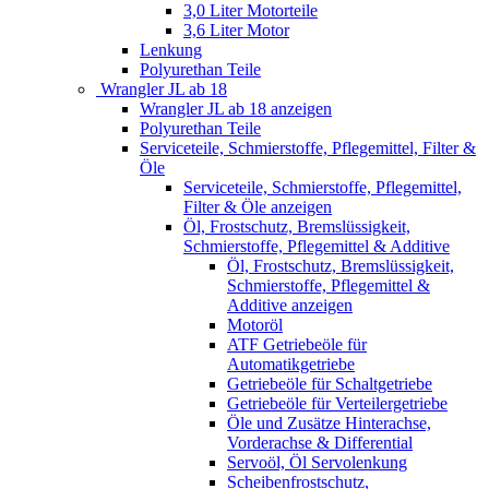
3,0 Liter Motorteile
3,6 Liter Motor
Lenkung
Polyurethan Teile
Wrangler JL ab 18
Wrangler JL ab 18 anzeigen
Polyurethan Teile
Serviceteile, Schmierstoffe, Pflegemittel, Filter &
Öle
Serviceteile, Schmierstoffe, Pflegemittel,
Filter & Öle anzeigen
Öl, Frostschutz, Bremslüssigkeit,
Schmierstoffe, Pflegemittel & Additive
Öl, Frostschutz, Bremslüssigkeit,
Schmierstoffe, Pflegemittel &
Additive anzeigen
Motoröl
ATF Getriebeöle für
Automatikgetriebe
Getriebeöle für Schaltgetriebe
Getriebeöle für Verteilergetriebe
Öle und Zusätze Hinterachse,
Vorderachse & Differential
Servoöl, Öl Servolenkung
Scheibenfrostschutz,