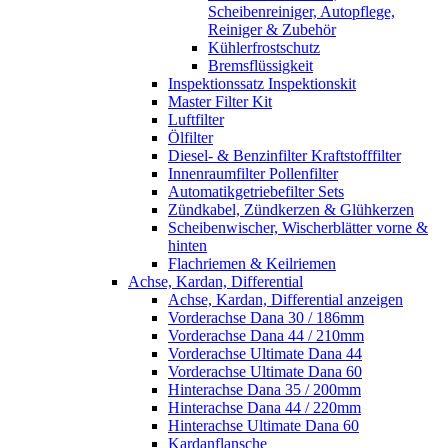
Scheibenreiniger, Autopflege,
Reiniger & Zubehör
Kühlerfrostschutz
Bremsflüssigkeit
Inspektionssatz Inspektionskit
Master Filter Kit
Luftfilter
Ölfilter
Diesel- & Benzinfilter Kraftstofffilter
Innenraumfilter Pollenfilter
Automatikgetriebefilter Sets
Zündkabel, Zündkerzen & Glühkerzen
Scheibenwischer, Wischerblätter vorne &
hinten
Flachriemen & Keilriemen
Achse, Kardan, Differential
Achse, Kardan, Differential anzeigen
Vorderachse Dana 30 / 186mm
Vorderachse Dana 44 / 210mm
Vorderachse Ultimate Dana 44
Vorderachse Ultimate Dana 60
Hinterachse Dana 35 / 200mm
Hinterachse Dana 44 / 220mm
Hinterachse Ultimate Dana 60
Kardanflansche