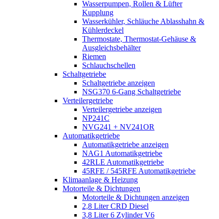
Wasserpumpen, Rollen & Lüfter
Kupplung
Wasserkühler, Schläuche Ablasshahn &
Kühlerdeckel
Thermostate, Thermostat-Gehäuse &
Ausgleichsbehälter
Riemen
Schlauchschellen
Schaltgetriebe
Schaltgetriebe anzeigen
NSG370 6-Gang Schaltgetriebe
Verteilergetriebe
Verteilergetriebe anzeigen
NP241C
NVG241 + NV241OR
Automatikgetriebe
Automatikgetriebe anzeigen
NAG1 Automatikgetriebe
42RLE Automatikgetriebe
45RFE / 545RFE Automatikgetriebe
Klimaanlage & Heizung
Motorteile & Dichtungen
Motorteile & Dichtungen anzeigen
2,8 Liter CRD Diesel
3,8 Liter 6 Zylinder V6