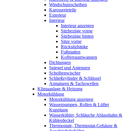
Windschutzscheiben
Karosserieteile
Exterieur
Interieur
Interieur anzeigen
Sitzbezüge vorne
Sitzbezüge hinten
Sitze vorne
Rücksitzbänke
Fußmatten
Kofferraumwannen
Dichtungen
Spiegel und Antennen
Scheibenwischer
Schließzylinder & Schlüssel
Armaturen & Tachowellen
Klimaanlage & Heizung
Motorkühlung
Motorkühlung anzeigen
Wasserpumpen, Rollen & Lüfter
Kupplung
Wasserkühler, Schläuche Ablasshahn &
Kühlerdeckel
Thermostate, Thermostat-Gehäuse &
Ausgleichsbehälter