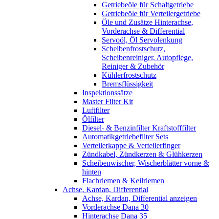
Getriebeöle für Schaltgetriebe
Getriebeöle für Verteilergetriebe
Öle und Zusätze Hinterachse,
Vorderachse & Differential
Servoöl, Öl Servolenkung
Scheibenfrostschutz,
Scheibenreiniger, Autopflege,
Reiniger & Zubehör
Kühlerfrostschutz
Bremsflüssigkeit
Inspektionssätze
Master Filter Kit
Luftfilter
Ölfilter
Diesel- & Benzinfilter Kraftstofffilter
Automatikgetriebefilter Sets
Verteilerkappe & Verteilerfinger
Zündkabel, Zündkerzen & Glühkerzen
Scheibenwischer, Wischerblätter vorne &
hinten
Flachriemen & Keilriemen
Achse, Kardan, Differential
Achse, Kardan, Differential anzeigen
Vorderachse Dana 30
Hinterachse Dana 35