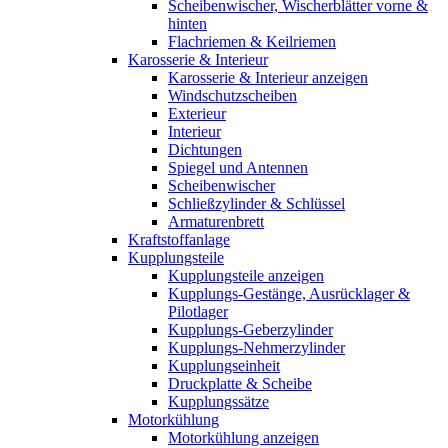
Scheibenwischer, Wischerblätter vorne &
hinten
Flachriemen & Keilriemen
Karosserie & Interieur
Karosserie & Interieur anzeigen
Windschutzscheiben
Exterieur
Interieur
Dichtungen
Spiegel und Antennen
Scheibenwischer
Schließzylinder & Schlüssel
Armaturenbrett
Kraftstoffanlage
Kupplungsteile
Kupplungsteile anzeigen
Kupplungs-Gestänge, Ausrücklager &
Pilotlager
Kupplungs-Geberzylinder
Kupplungs-Nehmerzylinder
Kupplungseinheit
Druckplatte & Scheibe
Kupplungssätze
Motorkühlung
Motorkühlung anzeigen