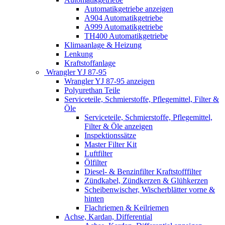
Automatikgetriebe anzeigen
A904 Automatikgetriebe
A999 Automatikgetriebe
TH400 Automatikgetriebe
Klimaanlage & Heizung
Lenkung
Kraftstoffanlage
Wrangler YJ 87-95
Wrangler YJ 87-95 anzeigen
Polyurethan Teile
Serviceteile, Schmierstoffe, Pflegemittel, Filter &
Öle
Serviceteile, Schmierstoffe, Pflegemittel,
Filter & Öle anzeigen
Inspektionssätze
Master Filter Kit
Luftfilter
Ölfilter
Diesel- & Benzinfilter Kraftstofffilter
Zündkabel, Zündkerzen & Glühkerzen
Scheibenwischer, Wischerblätter vorne &
hinten
Flachriemen & Keilriemen
Achse, Kardan, Differential