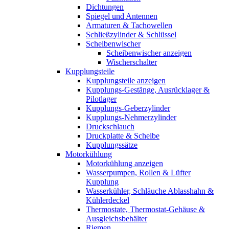
Dichtungen
Spiegel und Antennen
Armaturen & Tachowellen
Schließzylinder & Schlüssel
Scheibenwischer
Scheibenwischer anzeigen
Wischerschalter
Kupplungsteile
Kupplungsteile anzeigen
Kupplungs-Gestänge, Ausrücklager &
Pilotlager
Kupplungs-Geberzylinder
Kupplungs-Nehmerzylinder
Druckschlauch
Druckplatte & Scheibe
Kupplungssätze
Motorkühlung
Motorkühlung anzeigen
Wasserpumpen, Rollen & Lüfter
Kupplung
Wasserkühler, Schläuche Ablasshahn &
Kühlerdeckel
Thermostate, Thermostat-Gehäuse &
Ausgleichsbehälter
Riemen