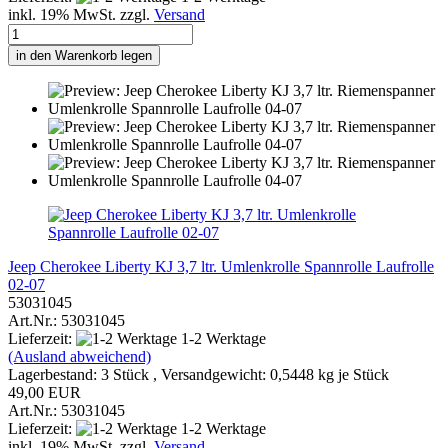
inkl. 19% MwSt. zzgl.
Versand
in den Warenkorb legen
Jeep Cherokee Liberty KJ 3,7 ltr. Umlenkrolle Spannrolle Laufrolle
02-07
53031045
Art.Nr.: 53031045
Lieferzeit:
1-2 Werktage
(Ausland abweichend)
Lagerbestand: 3 Stück , Versandgewicht:
0,5448
kg je Stück
49,00 EUR
Art.Nr.: 53031045
Lieferzeit:
1-2 Werktage
inkl. 19% MwSt. zzgl.
Versand