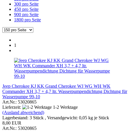
300 pro Seite
450 pro Seite
900 pro Seite
1800 pro Seite
1
Jeep Cherokee KJ KK Grand Cherokee WJ WG WH WK
Commander XH 3,7 + 4,7 ltr. Wasserpumpendichtung Dichtung für
Wasserpumpe 99-10
Art.Nr.: 53020865
Lieferzeit:
1-2 Werktage
(Ausland abweichend)
Lagerbestand: 3 Stück , Versandgewicht:
0,05
kg je Stück
8,00 EUR
Art.Nr.: 53020865