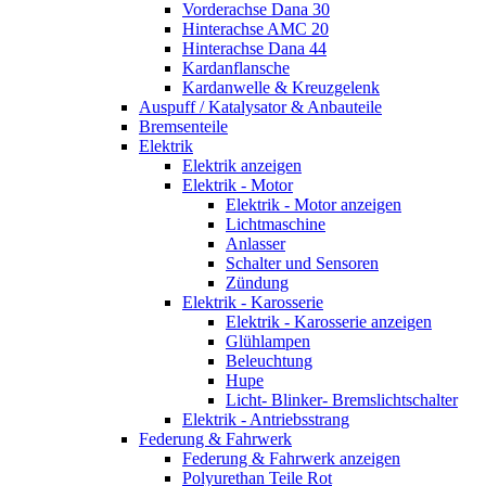
Vorderachse Dana 30
Hinterachse AMC 20
Hinterachse Dana 44
Kardanflansche
Kardanwelle & Kreuzgelenk
Auspuff / Katalysator & Anbauteile
Bremsenteile
Elektrik
Elektrik anzeigen
Elektrik - Motor
Elektrik - Motor anzeigen
Lichtmaschine
Anlasser
Schalter und Sensoren
Zündung
Elektrik - Karosserie
Elektrik - Karosserie anzeigen
Glühlampen
Beleuchtung
Hupe
Licht- Blinker- Bremslichtschalter
Elektrik - Antriebsstrang
Federung & Fahrwerk
Federung & Fahrwerk anzeigen
Polyurethan Teile Rot