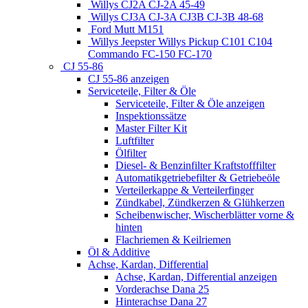
Willys CJ2A CJ-2A 45-49
Willys CJ3A CJ-3A CJ3B CJ-3B 48-68
Ford Mutt M151
Willys Jeepster Willys Pickup C101 C104
Commando FC-150 FC-170
CJ 55-86
CJ 55-86 anzeigen
Serviceteile, Filter & Öle
Serviceteile, Filter & Öle anzeigen
Inspektionssätze
Master Filter Kit
Luftfilter
Ölfilter
Diesel- & Benzinfilter Kraftstofffilter
Automatikgetriebefilter & Getriebeöle
Verteilerkappe & Verteilerfinger
Zündkabel, Zündkerzen & Glühkerzen
Scheibenwischer, Wischerblätter vorne &
hinten
Flachriemen & Keilriemen
Öl & Additive
Achse, Kardan, Differential
Achse, Kardan, Differential anzeigen
Vorderachse Dana 25
Hinterachse Dana 27