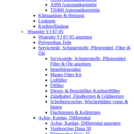
A999 Automatikgetriebe
TH400 Automatikgetriebe
Klimaanlage & Heizung
Lenkung
Kraftstoffanlage
Wrangler YJ 87-95
Wrangler YJ 87-95 anzeigen
Polyurethan Teile
Serviceteile, Schmierstoffe, Pflegemittel, Filter &
Öle
Serviceteile, Schmierstoffe, Pflegemittel,
Filter & Öle anzeigen
Inspektionssätze
Master Filter Kit
Luftfilter
Ölfilter
Diesel- & Benzinfilter Kraftstofffilter
Zündkabel, Zündkerzen & Glühkerzen
Scheibenwischer, Wischerblätter vorne &
hinten
Flachriemen & Keilriemen
Achse, Kardan, Differential
Achse, Kardan, Differential anzeigen
Vorderachse Dana 30
Hinterachse Dana 35