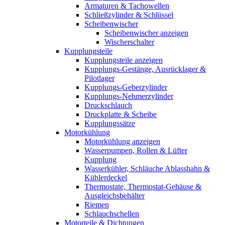
Armaturen & Tachowellen
Schließzylinder & Schlüssel
Scheibenwischer
Scheibenwischer anzeigen
Wischerschalter
Kupplungsteile
Kupplungsteile anzeigen
Kupplungs-Gestänge, Ausrücklager &
Pilotlager
Kupplungs-Geberzylinder
Kupplungs-Nehmerzylinder
Druckschlauch
Druckplatte & Scheibe
Kupplungssätze
Motorkühlung
Motorkühlung anzeigen
Wasserpumpen, Rollen & Lüfter
Kupplung
Wasserkühler, Schläuche Ablasshahn &
Kühlerdeckel
Thermostate, Thermostat-Gehäuse &
Ausgleichsbehälter
Riemen
Schlauchschellen
Motorteile & Dichtungen