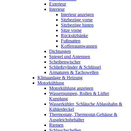
Exterieur
Interieur
Interieur anzeigen
Sitzbezüge vorne
Sitzbezüge hinten
Sitze vorne
Rücksitzbänke
Fußmatten
Kofferraumwannen
Dichtungen
Spiegel und Antennen
Scheibenwischer
Schließzylinder & Schlüssel
Armaturen & Tachowellen
Klimaanlage & Heizung
Motorkühlung
Motorkühlung anzeigen
Wasserpumpen, Rollen & Lüfter
Kupplung
Wasserkühler, Schläuche Ablasshahn &
Kühlerdeckel
Thermostate, Thermostat-Gehäuse &
Ausgleichsbehälter
Riemen
Schlauchschellen