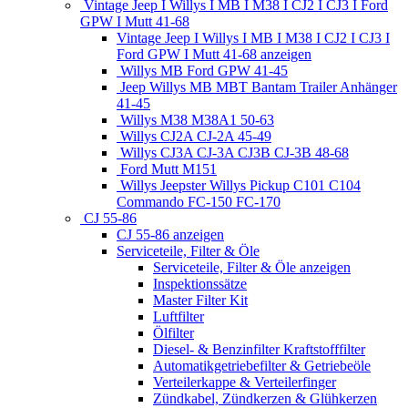
Vintage Jeep I Willys I MB I M38 I CJ2 I CJ3 I Ford
GPW I Mutt 41-68
Vintage Jeep I Willys I MB I M38 I CJ2 I CJ3 I
Ford GPW I Mutt 41-68 anzeigen
Willys MB Ford GPW 41-45
Jeep Willys MB MBT Bantam Trailer Anhänger
41-45
Willys M38 M38A1 50-63
Willys CJ2A CJ-2A 45-49
Willys CJ3A CJ-3A CJ3B CJ-3B 48-68
Ford Mutt M151
Willys Jeepster Willys Pickup C101 C104
Commando FC-150 FC-170
CJ 55-86
CJ 55-86 anzeigen
Serviceteile, Filter & Öle
Serviceteile, Filter & Öle anzeigen
Inspektionssätze
Master Filter Kit
Luftfilter
Ölfilter
Diesel- & Benzinfilter Kraftstofffilter
Automatikgetriebefilter & Getriebeöle
Verteilerkappe & Verteilerfinger
Zündkabel, Zündkerzen & Glühkerzen