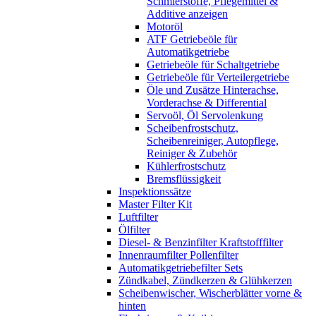
Schmierstoffe, Pflegemittel &
Additive anzeigen
Motoröl
ATF Getriebeöle für
Automatikgetriebe
Getriebeöle für Schaltgetriebe
Getriebeöle für Verteilergetriebe
Öle und Zusätze Hinterachse,
Vorderachse & Differential
Servoöl, Öl Servolenkung
Scheibenfrostschutz,
Scheibenreiniger, Autopflege,
Reiniger & Zubehör
Kühlerfrostschutz
Bremsflüssigkeit
Inspektionssätze
Master Filter Kit
Luftfilter
Ölfilter
Diesel- & Benzinfilter Kraftstofffilter
Innenraumfilter Pollenfilter
Automatikgetriebefilter Sets
Zündkabel, Zündkerzen & Glühkerzen
Scheibenwischer, Wischerblätter vorne &
hinten