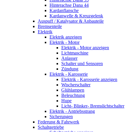
Hinterachse Dana 44
Kardanflansche
Kardanwelle & Kreuzgelenk
Auspuff / Katalysator & Anbauteile
Bremsenteile
Elektrik
Elektrik anzeigen
Elektrik - Motor
Elektrik - Motor anzeigen
Lichtmaschine
Anlasser
Schalter und Sensoren
Zündung
Elektrik - Karosserie
Elektrik - Karosserie anzeigen
Wischerschalter
Glühlampen
Beleuchtung
Hupe
Licht- Blinker- Bremslichtschalter
Elektrik - Antriebsstrang
Sicherungen
Federung & Fahrwerk
Schaltgetriebe