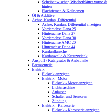
Scheibenwischer, Wischerblätter vorne &
hinten
Flachriemen & Keilriemen
Öl & Additive
Achse, Kardan, Differential
Achse, Kardan, Differential anzeigen
Vorderachse Dana 25
Hinterachse Dana 27
Vorderachse Dana 30
Hinterachse AMC 20
Hinterachse Dana 44
Kardanflansche
Kardanwelle & Kreuzgelenk
Auspuff / Katalysator & Anbauteile
Bremsenteile
Elektrik
Elektrik anzeigen
Elektrik - Motor
Elektrik - Motor anzeigen
Lichtmaschine
Anlasser
Schalter und Sensoren
Zündung
Elektrik - Karosserie
Elektrik - Karosserie anzeigen