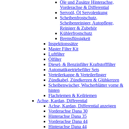
Öle und Zusätze Hinterachse,
Vorderachse & Differential
Servoöl, Öl Servolenkung
Scheibenfrostschutz,
Scheibenreiniger, Autopflege,
Reiniger & Zubehör
Kühlerfrostschutz
Bremsflüssigkeit
Inspektionssätze
Master Filter Kit
Luftfilter
Ölfilter
Diesel- & Benzinfilter Kraftstofffilter
Automatikgetriebefilter Sets
Verteilerkappe & Verteilerfinger
Zündkabel, Zündkerzen & Glühkerzen
Scheibenwischer, Wischerblätter vorne &
hinten
Flachriemen & Keilriemen
Achse, Kardan, Differential
Achse, Kardan, Differential anzeigen
Vorderachse Dana 30
Hinterachse Dana 35
Vorderachse Dana 44
Hinterachse Dana 44