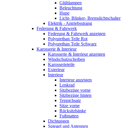
Glühlampen
Beleuchtung
Hupe
Licht- Blinker- Bremslichtschalter
Elektrik - Antriebsstrang
Federung & Fahrwerk
Federung & Fahrwerk anzeigen
Polyurethan Teile Rot
Polyurethan Teile Schwarz
Karosserie & Interieur
Karosserie & Interieur anzeigen
Windschutzscheiben
Karosserieteile
Exterieur
Interieur
Interieur anzeigen
Lenkrad
Sitzbezüge vorne
Sitzbezüge hinten
Teppichsatz
Sitze vorne
Rücksitzbänke
Fußmatten
Dichtungen
Spiegel und Antennen