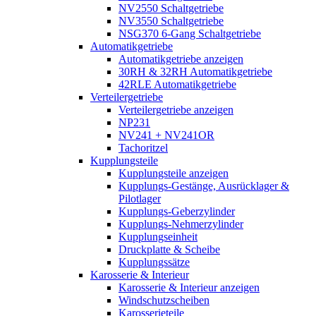
NV2550 Schaltgetriebe
NV3550 Schaltgetriebe
NSG370 6-Gang Schaltgetriebe
Automatikgetriebe
Automatikgetriebe anzeigen
30RH & 32RH Automatikgetriebe
42RLE Automatikgetriebe
Verteilergetriebe
Verteilergetriebe anzeigen
NP231
NV241 + NV241OR
Tachoritzel
Kupplungsteile
Kupplungsteile anzeigen
Kupplungs-Gestänge, Ausrücklager &
Pilotlager
Kupplungs-Geberzylinder
Kupplungs-Nehmerzylinder
Kupplungseinheit
Druckplatte & Scheibe
Kupplungssätze
Karosserie & Interieur
Karosserie & Interieur anzeigen
Windschutzscheiben
Karosserieteile