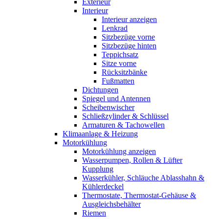
Exterieur
Interieur
Interieur anzeigen
Lenkrad
Sitzbezüge vorne
Sitzbezüge hinten
Teppichsatz
Sitze vorne
Rücksitzbänke
Fußmatten
Dichtungen
Spiegel und Antennen
Scheibenwischer
Schließzylinder & Schlüssel
Armaturen & Tachowellen
Klimaanlage & Heizung
Motorkühlung
Motorkühlung anzeigen
Wasserpumpen, Rollen & Lüfter
Kupplung
Wasserkühler, Schläuche Ablasshahn &
Kühlerdeckel
Thermostate, Thermostat-Gehäuse &
Ausgleichsbehälter
Riemen