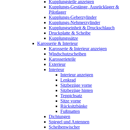
Kupplungsteile anzeigen
Kupplungs-Gestänge, Ausrücklager &
Pilotlager
Kupplungs-Geberzylinder
Kupplungs-Nehmerzylinder
Kupplungseinheit & Druckschlauch
Druckplatte & Scheibe
Kupplungssätze
Karosserie & Interieur
Karosserie & Interieur anzeigen
Windschutzscheiben
Karosserieteile
Exterieur
Interieur
Interieur anzeigen
Lenkrad
Sitzbezüge vorne
Sitzbezüge hinten
Teppichsatz
Sitze vorne
Rücksitzbänke
Fußmatten
Dichtungen
Spiegel und Antennen
Scheibenwischer