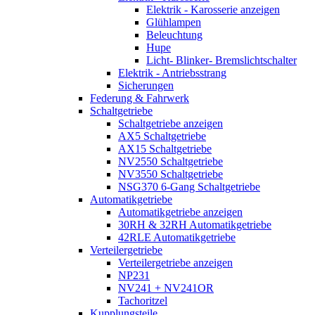
Elektrik - Karosserie anzeigen
Glühlampen
Beleuchtung
Hupe
Licht- Blinker- Bremslichtschalter
Elektrik - Antriebsstrang
Sicherungen
Federung & Fahrwerk
Schaltgetriebe
Schaltgetriebe anzeigen
AX5 Schaltgetriebe
AX15 Schaltgetriebe
NV2550 Schaltgetriebe
NV3550 Schaltgetriebe
NSG370 6-Gang Schaltgetriebe
Automatikgetriebe
Automatikgetriebe anzeigen
30RH & 32RH Automatikgetriebe
42RLE Automatikgetriebe
Verteilergetriebe
Verteilergetriebe anzeigen
NP231
NV241 + NV241OR
Tachoritzel
Kupplungsteile