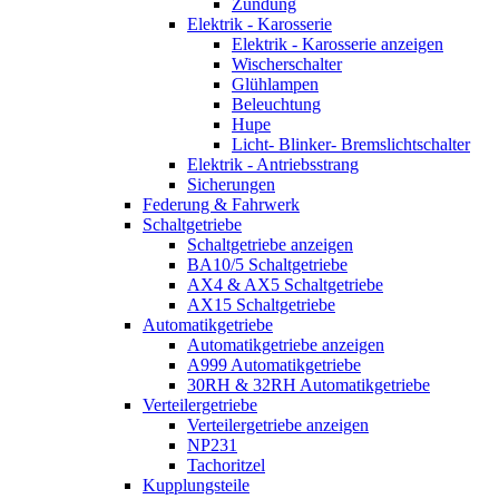
Zündung
Elektrik - Karosserie
Elektrik - Karosserie anzeigen
Wischerschalter
Glühlampen
Beleuchtung
Hupe
Licht- Blinker- Bremslichtschalter
Elektrik - Antriebsstrang
Sicherungen
Federung & Fahrwerk
Schaltgetriebe
Schaltgetriebe anzeigen
BA10/5 Schaltgetriebe
AX4 & AX5 Schaltgetriebe
AX15 Schaltgetriebe
Automatikgetriebe
Automatikgetriebe anzeigen
A999 Automatikgetriebe
30RH & 32RH Automatikgetriebe
Verteilergetriebe
Verteilergetriebe anzeigen
NP231
Tachoritzel
Kupplungsteile