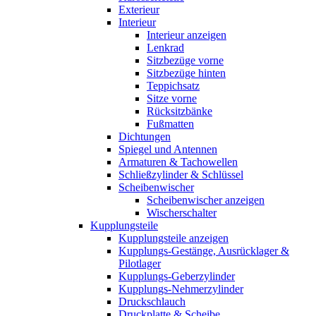
Exterieur
Interieur
Interieur anzeigen
Lenkrad
Sitzbezüge vorne
Sitzbezüge hinten
Teppichsatz
Sitze vorne
Rücksitzbänke
Fußmatten
Dichtungen
Spiegel und Antennen
Armaturen & Tachowellen
Schließzylinder & Schlüssel
Scheibenwischer
Scheibenwischer anzeigen
Wischerschalter
Kupplungsteile
Kupplungsteile anzeigen
Kupplungs-Gestänge, Ausrücklager &
Pilotlager
Kupplungs-Geberzylinder
Kupplungs-Nehmerzylinder
Druckschlauch
Druckplatte & Scheibe