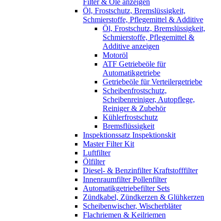
Filter & Öle anzeigen
Öl, Frostschutz, Bremslüssigkeit,
Schmierstoffe, Pflegemittel & Additive
Öl, Frostschutz, Bremslüssigkeit,
Schmierstoffe, Pflegemittel &
Additive anzeigen
Motoröl
ATF Getriebeöle für
Automatikgetriebe
Getriebeöle für Verteilergetriebe
Scheibenfrostschutz,
Scheibenreiniger, Autopflege,
Reiniger & Zubehör
Kühlerfrostschutz
Bremsflüssigkeit
Inspektionssatz Inspektionskit
Master Filter Kit
Luftfilter
Ölfilter
Diesel- & Benzinfilter Kraftstofffilter
Innenraumfilter Pollenfilter
Automatikgetriebefilter Sets
Zündkabel, Zündkerzen & Glühkerzen
Scheibenwischer, Wischerbläter
Flachriemen & Keilriemen