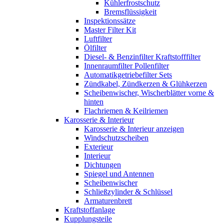
Kühlerfrostschutz
Bremsflüssigkeit
Inspektionssätze
Master Filter Kit
Luftfilter
Ölfilter
Diesel- & Benzinfilter Kraftstofffilter
Innenraumfilter Pollenfilter
Automatikgetriebefilter Sets
Zündkabel, Zündkerzen & Glühkerzen
Scheibenwischer, Wischerblätter vorne &
hinten
Flachriemen & Keilriemen
Karosserie & Interieur
Karosserie & Interieur anzeigen
Windschutzscheiben
Exterieur
Interieur
Dichtungen
Spiegel und Antennen
Scheibenwischer
Schließzylinder & Schlüssel
Armaturenbrett
Kraftstoffanlage
Kupplungsteile