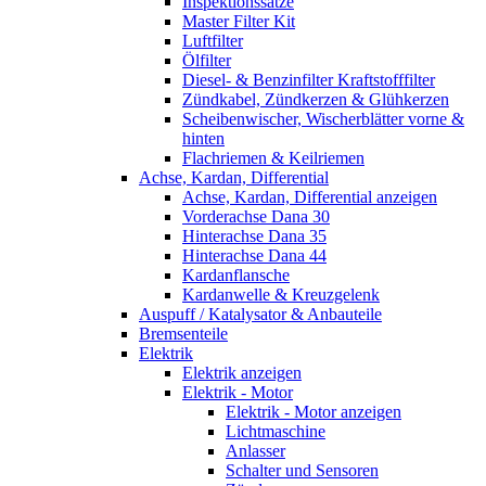
Inspektionssätze
Master Filter Kit
Luftfilter
Ölfilter
Diesel- & Benzinfilter Kraftstofffilter
Zündkabel, Zündkerzen & Glühkerzen
Scheibenwischer, Wischerblätter vorne &
hinten
Flachriemen & Keilriemen
Achse, Kardan, Differential
Achse, Kardan, Differential anzeigen
Vorderachse Dana 30
Hinterachse Dana 35
Hinterachse Dana 44
Kardanflansche
Kardanwelle & Kreuzgelenk
Auspuff / Katalysator & Anbauteile
Bremsenteile
Elektrik
Elektrik anzeigen
Elektrik - Motor
Elektrik - Motor anzeigen
Lichtmaschine
Anlasser
Schalter und Sensoren