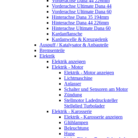
Vorderachse Dana 44 226mm
Vorderachse Ultimate Dana 44
Vorderachse Ultimate Dana 60
Hinterachse Dana 35 194mm
Hinterachse Dana 44 226mm
Hinterachse Ultimate Dana 60
Kardanflansche
Kardanwelle & Kreuzgelenk
Auspuff / Katalysator & Anbauteile
Bremsenteile
Elektrik
Elektrik anzeigen
Elektrik - Motor
Elektrik - Motor anzeigen
Lichtmaschine
Anlasser
Schalter und Sensoren am Motor
Zündung
Stellmotor Ladedrucksteller
Stellglied Turbolader
Elektrik - Karosserie
Elektrik - Karosserie anzeigen
Glühlampen
Beleuchtung
Hupe