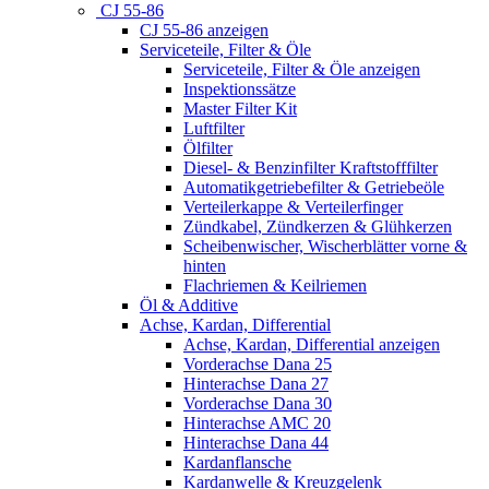
CJ 55-86
CJ 55-86 anzeigen
Serviceteile, Filter & Öle
Serviceteile, Filter & Öle anzeigen
Inspektionssätze
Master Filter Kit
Luftfilter
Ölfilter
Diesel- & Benzinfilter Kraftstofffilter
Automatikgetriebefilter & Getriebeöle
Verteilerkappe & Verteilerfinger
Zündkabel, Zündkerzen & Glühkerzen
Scheibenwischer, Wischerblätter vorne &
hinten
Flachriemen & Keilriemen
Öl & Additive
Achse, Kardan, Differential
Achse, Kardan, Differential anzeigen
Vorderachse Dana 25
Hinterachse Dana 27
Vorderachse Dana 30
Hinterachse AMC 20
Hinterachse Dana 44
Kardanflansche
Kardanwelle & Kreuzgelenk