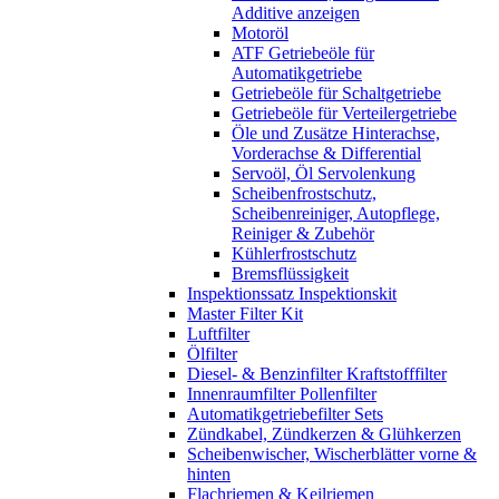
Additive anzeigen
Motoröl
ATF Getriebeöle für
Automatikgetriebe
Getriebeöle für Schaltgetriebe
Getriebeöle für Verteilergetriebe
Öle und Zusätze Hinterachse,
Vorderachse & Differential
Servoöl, Öl Servolenkung
Scheibenfrostschutz,
Scheibenreiniger, Autopflege,
Reiniger & Zubehör
Kühlerfrostschutz
Bremsflüssigkeit
Inspektionssatz Inspektionskit
Master Filter Kit
Luftfilter
Ölfilter
Diesel- & Benzinfilter Kraftstofffilter
Innenraumfilter Pollenfilter
Automatikgetriebefilter Sets
Zündkabel, Zündkerzen & Glühkerzen
Scheibenwischer, Wischerblätter vorne &
hinten
Flachriemen & Keilriemen