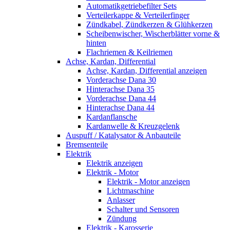
Automatikgetriebefilter Sets
Verteilerkappe & Verteilerfinger
Zündkabel, Zündkerzen & Glühkerzen
Scheibenwischer, Wischerblätter vorne &
hinten
Flachriemen & Keilriemen
Achse, Kardan, Differential
Achse, Kardan, Differential anzeigen
Vorderachse Dana 30
Hinterachse Dana 35
Vorderachse Dana 44
Hinterachse Dana 44
Kardanflansche
Kardanwelle & Kreuzgelenk
Auspuff / Katalysator & Anbauteile
Bremsenteile
Elektrik
Elektrik anzeigen
Elektrik - Motor
Elektrik - Motor anzeigen
Lichtmaschine
Anlasser
Schalter und Sensoren
Zündung
Elektrik - Karosserie