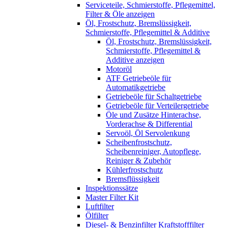
Serviceteile, Schmierstoffe, Pflegemittel,
Filter & Öle anzeigen
Öl, Frostschutz, Bremslüssigkeit,
Schmierstoffe, Pflegemittel & Additive
Öl, Frostschutz, Bremslüssigkeit,
Schmierstoffe, Pflegemittel &
Additive anzeigen
Motoröl
ATF Getriebeöle für
Automatikgetriebe
Getriebeöle für Schaltgetriebe
Getriebeöle für Verteilergetriebe
Öle und Zusätze Hinterachse,
Vorderachse & Differential
Servoöl, Öl Servolenkung
Scheibenfrostschutz,
Scheibenreiniger, Autopflege,
Reiniger & Zubehör
Kühlerfrostschutz
Bremsflüssigkeit
Inspektionssätze
Master Filter Kit
Luftfilter
Ölfilter
Diesel- & Benzinfilter Kraftstofffilter