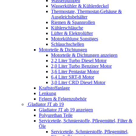
Wasserpumpen
Wasserkühler & Kühlerdeckel
Thermostate, Thermostat-Gehäuse &
Ausgleichsbehälter
Riemen & Spannrollen
Kühlerschläuche
Lüfter & Elektrolüfter
Motorkühlung Sonstiges
Schlauchschellen
Motorteile & Dichtungen
Motorteile & Dichtungen anzeigen
2,2 Liter Turbo Diesel Motor
2,0 Liter Turbo Benziner Motor
3,6 Liter Pentastar Motor
6,4 Liter SRT-8 Motor
3,0 Liter CRD Diesel Motor
Kraftstoffanlage
Lenkung
Felgen & Felgenzubehör
Gladiator JT ab 19
Gladiator JT ab 19 anzeigen
Polyurethan Teile
Serviceteile, Schmierstoffe, Pflegemittel, Filter &
Öle
Serviceteile, Schmierstoffe, Pflegemittel,