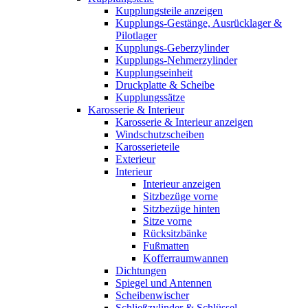
Kupplungsteile anzeigen
Kupplungs-Gestänge, Ausrücklager &
Pilotlager
Kupplungs-Geberzylinder
Kupplungs-Nehmerzylinder
Kupplungseinheit
Druckplatte & Scheibe
Kupplungssätze
Karosserie & Interieur
Karosserie & Interieur anzeigen
Windschutzscheiben
Karosserieteile
Exterieur
Interieur
Interieur anzeigen
Sitzbezüge vorne
Sitzbezüge hinten
Sitze vorne
Rücksitzbänke
Fußmatten
Kofferraumwannen
Dichtungen
Spiegel und Antennen
Scheibenwischer
Schließzylinder & Schlüssel