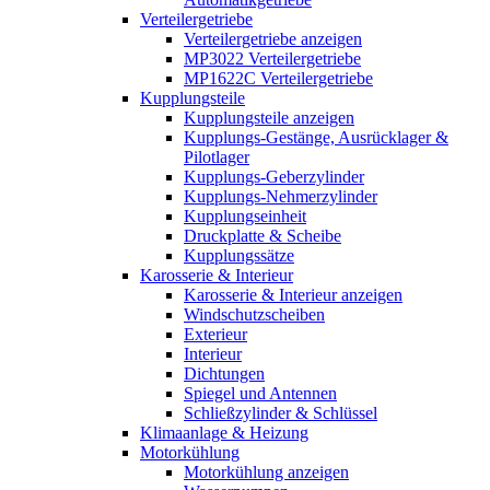
Verteilergetriebe
Verteilergetriebe anzeigen
MP3022 Verteilergetriebe
MP1622C Verteilergetriebe
Kupplungsteile
Kupplungsteile anzeigen
Kupplungs-Gestänge, Ausrücklager &
Pilotlager
Kupplungs-Geberzylinder
Kupplungs-Nehmerzylinder
Kupplungseinheit
Druckplatte & Scheibe
Kupplungssätze
Karosserie & Interieur
Karosserie & Interieur anzeigen
Windschutzscheiben
Exterieur
Interieur
Dichtungen
Spiegel und Antennen
Schließzylinder & Schlüssel
Klimaanlage & Heizung
Motorkühlung
Motorkühlung anzeigen