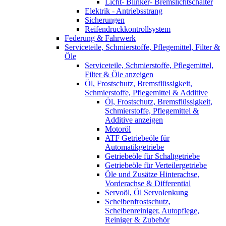
Licht- Blinker- Bremslichtschalter
Elektrik - Antriebsstrang
Sicherungen
Reifendruckkontrollsystem
Federung & Fahrwerk
Serviceteile, Schmierstoffe, Pflegemittel, Filter &
Öle
Serviceteile, Schmierstoffe, Pflegemittel,
Filter & Öle anzeigen
Öl, Frostschutz, Bremsflüssigkeit,
Schmierstoffe, Pflegemittel & Additive
Öl, Frostschutz, Bremsflüssigkeit,
Schmierstoffe, Pflegemittel &
Additive anzeigen
Motoröl
ATF Getriebeöle für
Automatikgetriebe
Getriebeöle für Schaltgetriebe
Getriebeöle für Verteilergetriebe
Öle und Zusätze Hinterachse,
Vorderachse & Differential
Servoöl, Öl Servolenkung
Scheibenfrostschutz,
Scheibenreiniger, Autopflege,
Reiniger & Zubehör