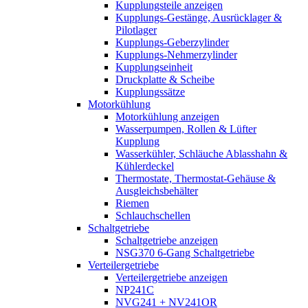
Kupplungsteile anzeigen
Kupplungs-Gestänge, Ausrücklager &
Pilotlager
Kupplungs-Geberzylinder
Kupplungs-Nehmerzylinder
Kupplungseinheit
Druckplatte & Scheibe
Kupplungssätze
Motorkühlung
Motorkühlung anzeigen
Wasserpumpen, Rollen & Lüfter
Kupplung
Wasserkühler, Schläuche Ablasshahn &
Kühlerdeckel
Thermostate, Thermostat-Gehäuse &
Ausgleichsbehälter
Riemen
Schlauchschellen
Schaltgetriebe
Schaltgetriebe anzeigen
NSG370 6-Gang Schaltgetriebe
Verteilergetriebe
Verteilergetriebe anzeigen
NP241C
NVG241 + NV241OR