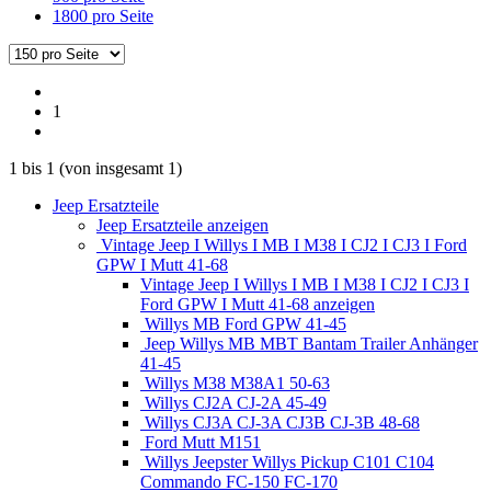
1800 pro Seite
1
1
bis
1
(von insgesamt
1
)
Jeep Ersatzteile
Jeep Ersatzteile anzeigen
Vintage Jeep I Willys I MB I M38 I CJ2 I CJ3 I Ford
GPW I Mutt 41-68
Vintage Jeep I Willys I MB I M38 I CJ2 I CJ3 I
Ford GPW I Mutt 41-68 anzeigen
Willys MB Ford GPW 41-45
Jeep Willys MB MBT Bantam Trailer Anhänger
41-45
Willys M38 M38A1 50-63
Willys CJ2A CJ-2A 45-49
Willys CJ3A CJ-3A CJ3B CJ-3B 48-68
Ford Mutt M151
Willys Jeepster Willys Pickup C101 C104
Commando FC-150 FC-170