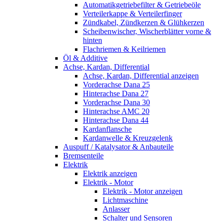
Automatikgetriebefilter & Getriebeöle
Verteilerkappe & Verteilerfinger
Zündkabel, Zündkerzen & Glühkerzen
Scheibenwischer, Wischerblätter vorne &
hinten
Flachriemen & Keilriemen
Öl & Additive
Achse, Kardan, Differential
Achse, Kardan, Differential anzeigen
Vorderachse Dana 25
Hinterachse Dana 27
Vorderachse Dana 30
Hinterachse AMC 20
Hinterachse Dana 44
Kardanflansche
Kardanwelle & Kreuzgelenk
Auspuff / Katalysator & Anbauteile
Bremsenteile
Elektrik
Elektrik anzeigen
Elektrik - Motor
Elektrik - Motor anzeigen
Lichtmaschine
Anlasser
Schalter und Sensoren