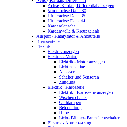
Achse, Kardan, Differential
Achse, Kardan, Differential anzeigen
Vorderachse Dana 30
Hinterachse Dana 35
Hinterachse Dana 44
Kardanflansche
Kardanwelle & Kreuzgelenk
Auspuff / Katalysator & Anbauteile
Bremsenteile
Elektrik
Elektrik anzeigen
Elektrik - Motor
Elektrik - Motor anzeigen
Lichtmaschine
Anlasser
Schalter und Sensoren
Zündung
Elektrik - Karosserie
Elektrik - Karosserie anzeigen
Wischerschalter
Glühlampen
Beleuchtung
Hupe
Licht- Blinker- Bremslichtschalter
Elektrik - Antriebsstrang