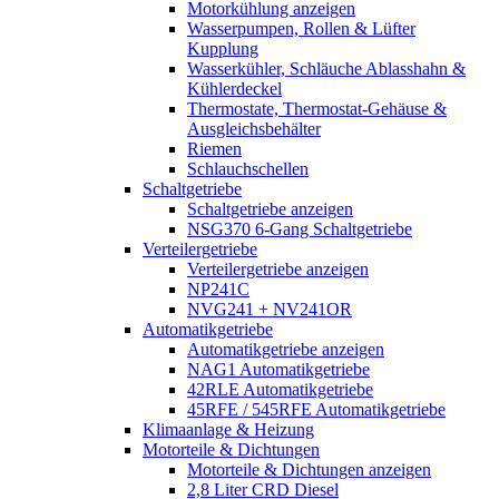
Motorkühlung anzeigen
Wasserpumpen, Rollen & Lüfter
Kupplung
Wasserkühler, Schläuche Ablasshahn &
Kühlerdeckel
Thermostate, Thermostat-Gehäuse &
Ausgleichsbehälter
Riemen
Schlauchschellen
Schaltgetriebe
Schaltgetriebe anzeigen
NSG370 6-Gang Schaltgetriebe
Verteilergetriebe
Verteilergetriebe anzeigen
NP241C
NVG241 + NV241OR
Automatikgetriebe
Automatikgetriebe anzeigen
NAG1 Automatikgetriebe
42RLE Automatikgetriebe
45RFE / 545RFE Automatikgetriebe
Klimaanlage & Heizung
Motorteile & Dichtungen
Motorteile & Dichtungen anzeigen
2,8 Liter CRD Diesel