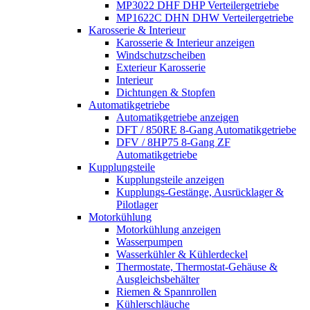
MP3022 DHF DHP Verteilergetriebe
MP1622C DHN DHW Verteilergetriebe
Karosserie & Interieur
Karosserie & Interieur anzeigen
Windschutzscheiben
Exterieur Karosserie
Interieur
Dichtungen & Stopfen
Automatikgetriebe
Automatikgetriebe anzeigen
DFT / 850RE 8-Gang Automatikgetriebe
DFV / 8HP75 8-Gang ZF
Automatikgetriebe
Kupplungsteile
Kupplungsteile anzeigen
Kupplungs-Gestänge, Ausrücklager &
Pilotlager
Motorkühlung
Motorkühlung anzeigen
Wasserpumpen
Wasserkühler & Kühlerdeckel
Thermostate, Thermostat-Gehäuse &
Ausgleichsbehälter
Riemen & Spannrollen
Kühlerschläuche