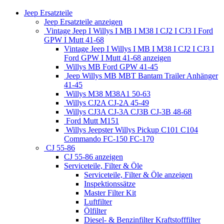
Jeep Ersatzteile
Jeep Ersatzteile anzeigen
Vintage Jeep I Willys I MB I M38 I CJ2 I CJ3 I Ford
GPW I Mutt 41-68
Vintage Jeep I Willys I MB I M38 I CJ2 I CJ3 I
Ford GPW I Mutt 41-68 anzeigen
Willys MB Ford GPW 41-45
Jeep Willys MB MBT Bantam Trailer Anhänger
41-45
Willys M38 M38A1 50-63
Willys CJ2A CJ-2A 45-49
Willys CJ3A CJ-3A CJ3B CJ-3B 48-68
Ford Mutt M151
Willys Jeepster Willys Pickup C101 C104
Commando FC-150 FC-170
CJ 55-86
CJ 55-86 anzeigen
Serviceteile, Filter & Öle
Serviceteile, Filter & Öle anzeigen
Inspektionssätze
Master Filter Kit
Luftfilter
Ölfilter
Diesel- & Benzinfilter Kraftstofffilter