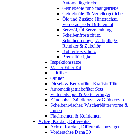
Automatikgetriebe
Getriebeöle für Schaltgetriebe
Getriebeöle für Verteilergetriebe
Öle und Zusätze Hinterachse,
Vorderachse & Differential
Servoöl, Öl Servolenkung
Scheibenfrostschutz,
Scheibenreiniger, Autopflege,
Reiniger & Zubehör
Kühlerfrostschutz
Bremsflüssigkeit
Inspektionssätze
Master Filter Kit
Luftfilter
Ölfilter
Diesel- & Benzinfilter Kraftstofffilter
Automatikgetriebefilter Sets
Verteilerkappe & Verteilerfinger
Zündkabel, Zündkerzen & Glühkerzen
Scheibenwischer, Wischerblätter vorne &
hinten
Flachriemen & Keilriemen
Achse, Kardan, Differential
Achse, Kardan, Differential anzeigen
Vorderachse Dana 30