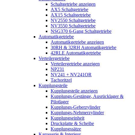
Schaltgetriebe anzeigen
AX5 Schaltgetriebe
AX15 Schaltgetriebe
NV2550 Schaltgetriebe
NV3550 Schaltgetriebe
NSG370 6-Gang Schaltgetriebe
Automatikgetriebe
Automatikgetriebe anzeigen
30RH & 32RH Automatikgetriebe
42RLE Automatikgetriebe
Verteilergetriebe
Verteilergetriebe anzeigen
NP231
NV241 + NV241OR
Tachoritzel
Kupplungsteile
Kupplungsteile anzeigen
Kupplungs-Gestänge, Ausrücklager &
Pilotlager
Kupplungs-Geberzylinder
Kupplungs-Nehmerzylinder
Kupplungseinheit
Druckplatte & Scheibe
Kupplungssätze
Karosserie & Interieur