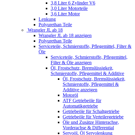
3,8 Liter 6 Zylinder V6
3,0 Liter Motorteile
3,6 Liter Motor
Lenkung
Polyurethan Teile
Wrangler JL ab 18
Wrangler JL ab 18 anzeigen
Polyurethan Teile
Serviceteile, Schmierstoffe, Pflegemittel, Filter &
Öle
Serviceteile, Schmierstoffe, Pflegemittel,
Filter & Öle anzeigen
Öl, Frostschutz, Bremslüssigkeit,
Schmierstoffe, Pflegemittel & Additive
Öl, Frostschutz, Bremslüssigkeit,
Schmierstoffe, Pflegemittel &
Additive anzeigen
Motoröl
ATF Getriebeöle für
Automatikgetriebe
Getriebeöle für Schaltgetriebe
Getriebeöle für Verteilergetriebe
Öle und Zusätze Hinterachse,
Vorderachse & Differential
Servoöl, Öl Servolenkung