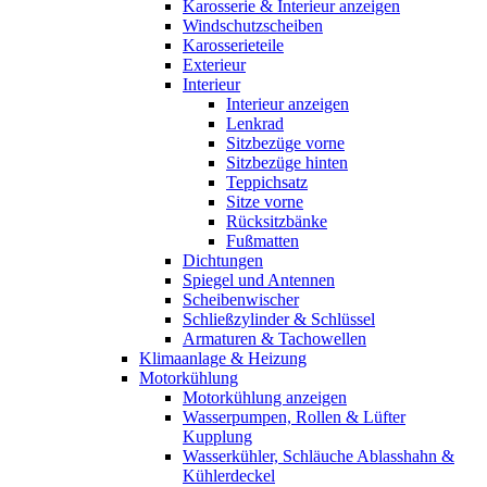
Karosserie & Interieur anzeigen
Windschutzscheiben
Karosserieteile
Exterieur
Interieur
Interieur anzeigen
Lenkrad
Sitzbezüge vorne
Sitzbezüge hinten
Teppichsatz
Sitze vorne
Rücksitzbänke
Fußmatten
Dichtungen
Spiegel und Antennen
Scheibenwischer
Schließzylinder & Schlüssel
Armaturen & Tachowellen
Klimaanlage & Heizung
Motorkühlung
Motorkühlung anzeigen
Wasserpumpen, Rollen & Lüfter
Kupplung
Wasserkühler, Schläuche Ablasshahn &
Kühlerdeckel