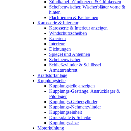
Zündkabel, Zündkerzen & Glühkerzen
Scheibenwischer, Wischerblätter vorne &
hinten
Flachriemen & Keilriemen
Karosserie & Interieur
Karosserie & Interieur anzeigen
Windschutzscheiben
Exterieur
Interieur
Dichtungen
Spiegel und Antennen
Scheibenwischer
Schließzylinder & Schlüssel
Armaturenbrett
Kraftstoffanlage
Kupplungsteile
Kupplungsteile anzeigen
Kupplungs-Gestänge, Ausrücklager &
Pilotlager
Kupplungs-Geberzylinder
Kupplungs-Nehmerzylinder
Kupplungseinheit
Druckplatte & Scheibe
Kupplungssätze
Motorkühlung