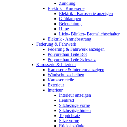
Zündung
Elektrik - Karosserie
Elektrik - Karosserie anzeigen
Glühlampen
Beleuchtung
Hupe
Licht- Blinker- Bremslichtschalter
Elektrik - Antriebsstrang
Federung & Fahrwerk
Federung & Fahrwerk anzeigen
Polyurethan Teile Rot
Polyurethan Teile Schwarz
Karosserie & Interieur
Karosserie & Interieur anzeigen
Windschutzscheiben
Karosserieteile
Exterieur
Interieur
Interieur anzeigen
Lenkrad
Sitzbezüge vorne
Sitzbezüge hinten
Teppichsatz
Sitze vorne
Rücksitzbänke