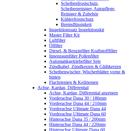
Scheibenfrostschutz,
Scheibenreiniger, Autopflege,
Reiniger & Zubehör
Kühlerfrostschutz
Bremsflüssigkeit
Inspektionssatz Inspektionskit
Master Filter Kit
Luftfilter
Ölfilter
Diesel- & Benzinfilter Kraftstofffilter
Innenraumfilter Pollenfilter
Automatikgetriebefilter Sets
Zündkabel, Zündkerzen & Glühkerzen
Scheibenwischer, Wischerblätter vorne &
hinten
Flachriemen & Keilriemen
Achse, Kardan, Differential
Achse, Kardan, Differential anzeigen
Vorderachse Dana 30 / 186mm
Vorderachse Dana 44 / 210mm
Vorderachse Ultimate Dana 44
Vorderachse Ultimate Dana 60
Hinterachse Dana 35 / 200mm
Hinterachse Dana 44 / 220mm
Hinterachse Ultimate Dana 60