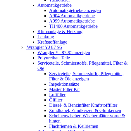
Automatikgetriebe
Automatikgetriebe anzeigen
A904 Automatikgetriebe
A999 Automatikgetriebe
TH400 Automatikgetriebe
Klimaanlage & Heizung
Lenkung
Kraftstoffanlage
Wrangler YJ 87-95
Wrangler YJ 87-95 anzeigen
Polyurethan Teile
Serviceteile, Schmierstoffe, Pflegemittel, Filter &
Öle
Serviceteile, Schmierstoffe, Pflegemittel,
Filter & Öle anzeigen
Inspektionssätze
Master Filter Kit
Luftfilter
Ölfilter
Diesel- & Benzinfilter Kraftstofffilter
Zündkabel, Zündkerzen & Glühkerzen
Scheibenwischer, Wischerblätter vorne &
hinten
Flachriemen & Keilriemen