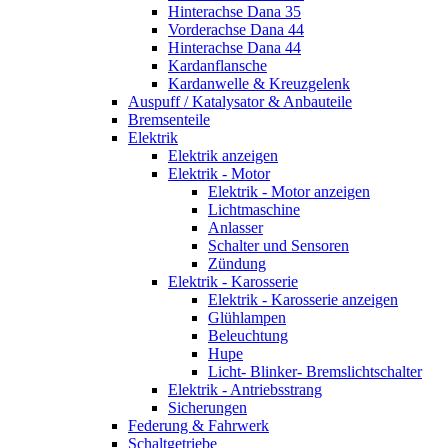
Hinterachse Dana 35
Vorderachse Dana 44
Hinterachse Dana 44
Kardanflansche
Kardanwelle & Kreuzgelenk
Auspuff / Katalysator & Anbauteile
Bremsenteile
Elektrik
Elektrik anzeigen
Elektrik - Motor
Elektrik - Motor anzeigen
Lichtmaschine
Anlasser
Schalter und Sensoren
Zündung
Elektrik - Karosserie
Elektrik - Karosserie anzeigen
Glühlampen
Beleuchtung
Hupe
Licht- Blinker- Bremslichtschalter
Elektrik - Antriebsstrang
Sicherungen
Federung & Fahrwerk
Schaltgetriebe