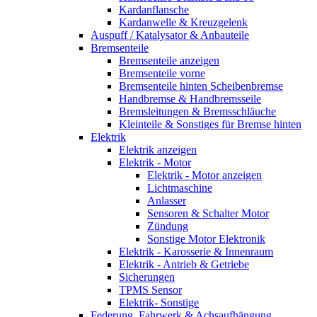
Kardanflansche
Kardanwelle & Kreuzgelenk
Auspuff / Katalysator & Anbauteile
Bremsenteile
Bremsenteile anzeigen
Bremsenteile vorne
Bremsenteile hinten Scheibenbremse
Handbremse & Handbremsseile
Bremsleitungen & Bremsschläuche
Kleinteile & Sonstiges für Bremse hinten
Elektrik
Elektrik anzeigen
Elektrik - Motor
Elektrik - Motor anzeigen
Lichtmaschine
Anlasser
Sensoren & Schalter Motor
Zündung
Sonstige Motor Elektronik
Elektrik - Karosserie & Innenraum
Elektrik - Antrieb & Getriebe
Sicherungen
TPMS Sensor
Elektrik- Sonstige
Federung, Fahrwerk & Achsaufhängung