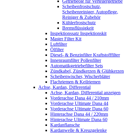
Getriebeöle für Verteilergetriebe
Scheibenfrostschutz,
Scheibenreiniger, Autopflege,
Reiniger & Zubehör
Kühlerfrostschutz
Bremsflüssigkeit
Inspektionssatz Inspektionskit
Master Filter Kit
Luftfilter
Ölfilter
Diesel- & Benzinfilter Kraftstofffilter
Innenraumfilter Pollenfilter
Automatikgetriebefilter Sets
Zündkabel, Zündkerzen & Glühkerzen
Scheibenwischer, Wischerbläter
Flachriemen & Keilriemen
Achse, Kardan, Differential
Achse, Kardan, Differential anzeigen
Vorderachse Dana 44 / 210mm
Vorderachse Ultimate Dana 44
Vorderachse Ultimate Dana 60
Hinterachse Dana 44 / 220mm
Hinterachse Ultimate Dana 60
Kardanflansche
Kardanwelle & Kreuzgelenke