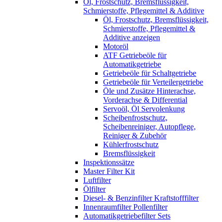
Öl, Frostschutz, Bremsflüssigkeit,
Schmierstoffe, Pflegemittel & Additive
Öl, Frostschutz, Bremsflüssigkeit,
Schmierstoffe, Pflegemittel &
Additive anzeigen
Motoröl
ATF Getriebeöle für
Automatikgetriebe
Getriebeöle für Schaltgetriebe
Getriebeöle für Verteilergetriebe
Öle und Zusätze Hinterachse,
Vorderachse & Differential
Servoöl, Öl Servolenkung
Scheibenfrostschutz,
Scheibenreiniger, Autopflege,
Reiniger & Zubehör
Kühlerfrostschutz
Bremsflüssigkeit
Inspektionssätze
Master Filter Kit
Luftfilter
Ölfilter
Diesel- & Benzinfilter Kraftstofffilter
Innenraumfilter Pollenfilter
Automatikgetriebefilter Sets