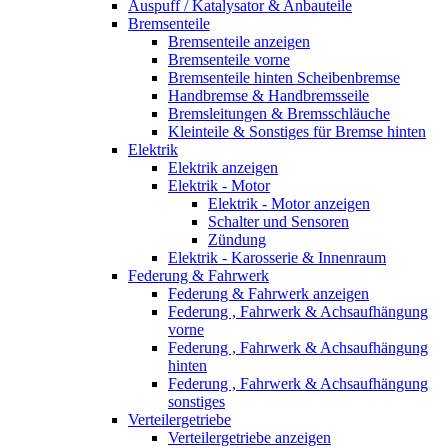
Auspuff / Katalysator & Anbauteile
Bremsenteile
Bremsenteile anzeigen
Bremsenteile vorne
Bremsenteile hinten Scheibenbremse
Handbremse & Handbremsseile
Bremsleitungen & Bremsschläuche
Kleinteile & Sonstiges für Bremse hinten
Elektrik
Elektrik anzeigen
Elektrik - Motor
Elektrik - Motor anzeigen
Schalter und Sensoren
Zündung
Elektrik - Karosserie & Innenraum
Federung & Fahrwerk
Federung & Fahrwerk anzeigen
Federung , Fahrwerk & Achsaufhängung
vorne
Federung , Fahrwerk & Achsaufhängung
hinten
Federung , Fahrwerk & Achsaufhängung
sonstiges
Verteilergetriebe
Verteilergetriebe anzeigen