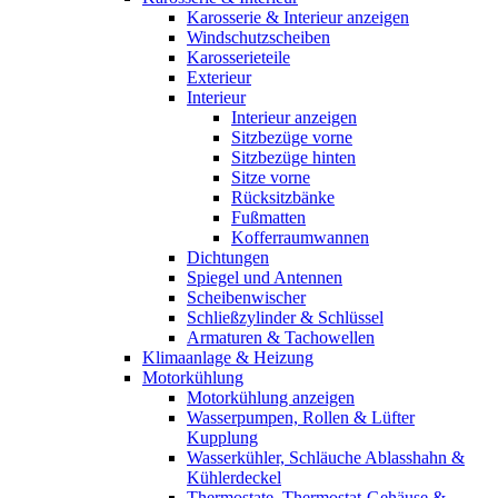
Karosserie & Interieur anzeigen
Windschutzscheiben
Karosserieteile
Exterieur
Interieur
Interieur anzeigen
Sitzbezüge vorne
Sitzbezüge hinten
Sitze vorne
Rücksitzbänke
Fußmatten
Kofferraumwannen
Dichtungen
Spiegel und Antennen
Scheibenwischer
Schließzylinder & Schlüssel
Armaturen & Tachowellen
Klimaanlage & Heizung
Motorkühlung
Motorkühlung anzeigen
Wasserpumpen, Rollen & Lüfter
Kupplung
Wasserkühler, Schläuche Ablasshahn &
Kühlerdeckel
Thermostate, Thermostat-Gehäuse &