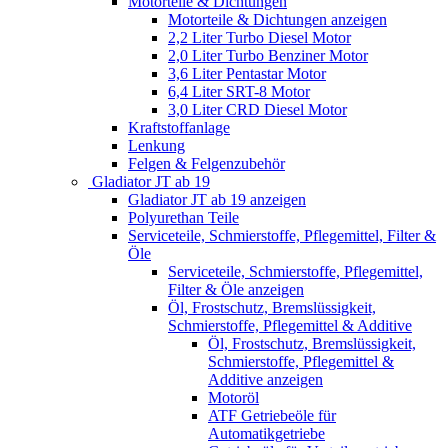
Motorteile & Dichtungen
Motorteile & Dichtungen anzeigen
2,2 Liter Turbo Diesel Motor
2,0 Liter Turbo Benziner Motor
3,6 Liter Pentastar Motor
6,4 Liter SRT-8 Motor
3,0 Liter CRD Diesel Motor
Kraftstoffanlage
Lenkung
Felgen & Felgenzubehör
Gladiator JT ab 19
Gladiator JT ab 19 anzeigen
Polyurethan Teile
Serviceteile, Schmierstoffe, Pflegemittel, Filter &
Öle
Serviceteile, Schmierstoffe, Pflegemittel,
Filter & Öle anzeigen
Öl, Frostschutz, Bremslüssigkeit,
Schmierstoffe, Pflegemittel & Additive
Öl, Frostschutz, Bremslüssigkeit,
Schmierstoffe, Pflegemittel &
Additive anzeigen
Motoröl
ATF Getriebeöle für
Automatikgetriebe