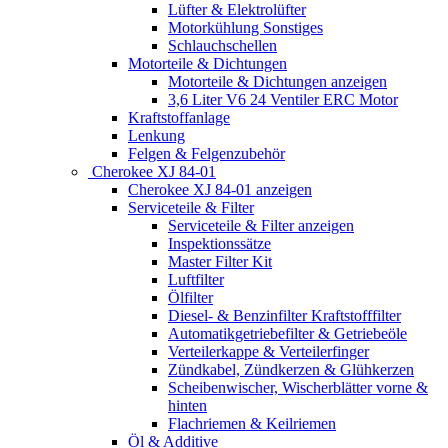
Lüfter & Elektrolüfter
Motorkühlung Sonstiges
Schlauchschellen
Motorteile & Dichtungen
Motorteile & Dichtungen anzeigen
3,6 Liter V6 24 Ventiler ERC Motor
Kraftstoffanlage
Lenkung
Felgen & Felgenzubehör
Cherokee XJ 84-01
Cherokee XJ 84-01 anzeigen
Serviceteile & Filter
Serviceteile & Filter anzeigen
Inspektionssätze
Master Filter Kit
Luftfilter
Ölfilter
Diesel- & Benzinfilter Kraftstofffilter
Automatikgetriebefilter & Getriebeöle
Verteilerkappe & Verteilerfinger
Zündkabel, Zündkerzen & Glühkerzen
Scheibenwischer, Wischerblätter vorne &
hinten
Flachriemen & Keilriemen
Öl & Additive