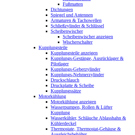
Fußmatten
Dichtungen
Spiegel und Antennen
Armaturen & Tachowellen
Schließzylinder & Schlüssel
Scheibenwischer
Scheibenwischer anzeigen
Wischerschalter
Kupplungsteile
Kupplungsteile anzeigen
Kupplungs-Gestänge, Ausrücklager &
Pilotlager
Kupplungs-Geberzylinder
Kupplungs-Nehmerzylinder
Druckschlauch
Druckplatte & Scheibe
Kupplungssätze
Motorkühlung
Motorkühlung anzeigen
Wasserpumpen, Rollen & Lüfter
Kupplung
Wasserkühler, Schläuche Ablasshahn &
Kühlerdeckel
Thermostate, Thermostat-Gehäuse &
Ausgleichsbehälter