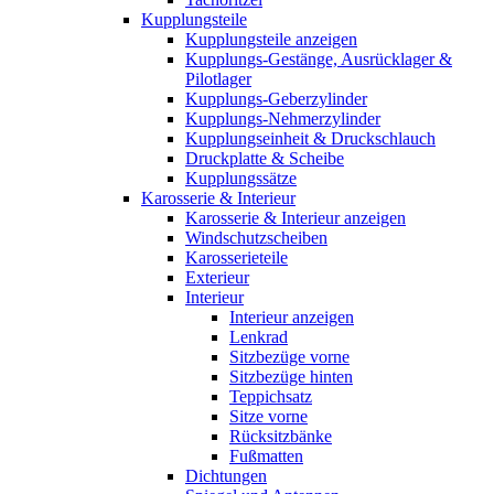
Kupplungsteile
Kupplungsteile anzeigen
Kupplungs-Gestänge, Ausrücklager &
Pilotlager
Kupplungs-Geberzylinder
Kupplungs-Nehmerzylinder
Kupplungseinheit & Druckschlauch
Druckplatte & Scheibe
Kupplungssätze
Karosserie & Interieur
Karosserie & Interieur anzeigen
Windschutzscheiben
Karosserieteile
Exterieur
Interieur
Interieur anzeigen
Lenkrad
Sitzbezüge vorne
Sitzbezüge hinten
Teppichsatz
Sitze vorne
Rücksitzbänke
Fußmatten
Dichtungen