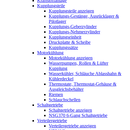
Kraftstoffanlage
Kupplungsteile
Kupplungsteile anzeigen
Kupplungs-Gestänge, Ausrücklager &
Pilotlager
Kupplungs-Geberzylinder
Kupplungs-Nehmerzylinder
Kupplungseinheit
Druckplatte & Scheibe
Kupplungssätze
Motorkühlung
Motorkühlung anzeigen
Wasserpumpen, Rollen & Lüfter
Kupplung
Wasserkühler, Schläuche Ablasshahn &
Kühlerdeckel
Thermostate, Thermostat-Gehäuse &
Ausgleichsbehälter
Riemen
Schlauchschellen
Schaltgetriebe
Schaltgetriebe anzeigen
NSG370 6-Gang Schaltgetriebe
Verteilergetriebe
Verteilergetriebe anzeigen