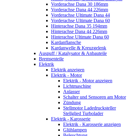
Vorderachse Dana 30 186mm
Vorderachse Dana 44 226mm
Vorderachse Ultimate Dana 44
Vorderachse Ultimate Dana 60
Hinterachse Dana 35 194mm
Hinterachse Dana 44 226mm
Hinterachse Ultimate Dana 60
Kardanflansche
Kardanwelle & Kreuzgelenk
Auspuff / Katalysator & Anbauteile
Bremsenteile
Elektrik
Elektrik anzeigen
Elektrik - Motor
Elektrik - Motor anzeigen
Lichtmaschine
Anlasser
Schalter und Sensoren am Motor
Zündung
Stellmotor Ladedrucksteller
Stellglied Turbolader
Elektrik - Karosserie
Elektrik - Karosserie anzeigen
Glühlampen
Beleuchtung