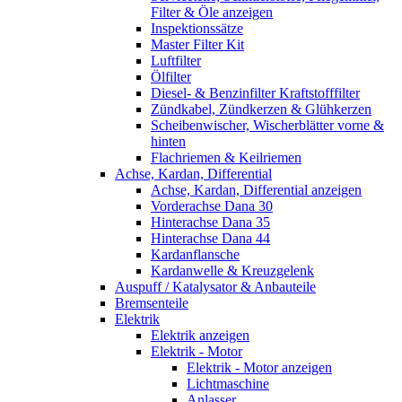
Filter & Öle anzeigen
Inspektionssätze
Master Filter Kit
Luftfilter
Ölfilter
Diesel- & Benzinfilter Kraftstofffilter
Zündkabel, Zündkerzen & Glühkerzen
Scheibenwischer, Wischerblätter vorne &
hinten
Flachriemen & Keilriemen
Achse, Kardan, Differential
Achse, Kardan, Differential anzeigen
Vorderachse Dana 30
Hinterachse Dana 35
Hinterachse Dana 44
Kardanflansche
Kardanwelle & Kreuzgelenk
Auspuff / Katalysator & Anbauteile
Bremsenteile
Elektrik
Elektrik anzeigen
Elektrik - Motor
Elektrik - Motor anzeigen
Lichtmaschine
Anlasser