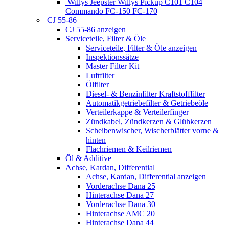
Willys Jeepster Willys Pickup C101 C104
Commando FC-150 FC-170
CJ 55-86
CJ 55-86 anzeigen
Serviceteile, Filter & Öle
Serviceteile, Filter & Öle anzeigen
Inspektionssätze
Master Filter Kit
Luftfilter
Ölfilter
Diesel- & Benzinfilter Kraftstofffilter
Automatikgetriebefilter & Getriebeöle
Verteilerkappe & Verteilerfinger
Zündkabel, Zündkerzen & Glühkerzen
Scheibenwischer, Wischerblätter vorne &
hinten
Flachriemen & Keilriemen
Öl & Additive
Achse, Kardan, Differential
Achse, Kardan, Differential anzeigen
Vorderachse Dana 25
Hinterachse Dana 27
Vorderachse Dana 30
Hinterachse AMC 20
Hinterachse Dana 44