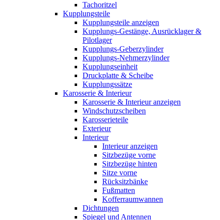
Tachoritzel
Kupplungsteile
Kupplungsteile anzeigen
Kupplungs-Gestänge, Ausrücklager &
Pilotlager
Kupplungs-Geberzylinder
Kupplungs-Nehmerzylinder
Kupplungseinheit
Druckplatte & Scheibe
Kupplungssätze
Karosserie & Interieur
Karosserie & Interieur anzeigen
Windschutzscheiben
Karosserieteile
Exterieur
Interieur
Interieur anzeigen
Sitzbezüge vorne
Sitzbezüge hinten
Sitze vorne
Rücksitzbänke
Fußmatten
Kofferraumwannen
Dichtungen
Spiegel und Antennen