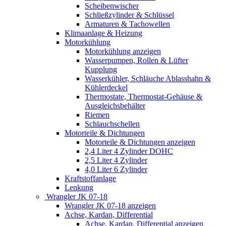
Scheibenwischer
Schließzylinder & Schlüssel
Armaturen & Tachowellen
Klimaanlage & Heizung
Motorkühlung
Motorkühlung anzeigen
Wasserpumpen, Rollen & Lüfter
Kupplung
Wasserkühler, Schläuche Ablasshahn &
Kühlerdeckel
Thermostate, Thermostat-Gehäuse &
Ausgleichsbehälter
Riemen
Schlauchschellen
Motorteile & Dichtungen
Motorteile & Dichtungen anzeigen
2,4 Liter 4 Zylinder DOHC
2,5 Liter 4 Zylinder
4,0 Liter 6 Zylinder
Kraftstoffanlage
Lenkung
Wrangler JK 07-18
Wrangler JK 07-18 anzeigen
Achse, Kardan, Differential
Achse, Kardan, Differential anzeigen