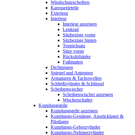
Windschutzscheiben
Karosserieteile
Exterieur
Interieur
Interieur anzeigen
Lenkrad
Sitzbezüge vorne
Sitzbezüge hinten
Teppichsatz
Sitze vorne
Rücksitzbänke
Fußmatten
Dichtungen
Spiegel und Antennen
Armaturen & Tachowellen
Schließzylinder & Schlüssel
Scheibenwischer
Scheibenwischer anzeigen
Wischerschalter
Kupplungsteile
Kupplungsteile anzeigen
Kupplungs-Gestänge, Ausrücklager &
Pilotlager
Kupplungs-Geberzylinder
Kupplungs-Nehmerzylinder