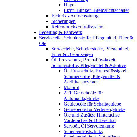
Hupe
Licht- Blinker- Bremslichtschalter
Elektrik - Antriebsstrang
Sicherungen
Reifendruckkontrollsystem
Federung & Fahrwerk
Serviceteile, Schmierstoffe, Pflegemittel, Filter &
Öle
Serviceteile, Schmierstoffe, Pflegemittel,
Filter & Öle anzeigen
Öl, Frostschutz, Bremsflüssigkeit,
Schmierstoffe, Pflegemittel & Additive
Öl, Frostschutz, Bremsflüssigkeit,
Schmierstoffe, Pflegemittel &
Additive anzeigen
Motoröl
ATF Getriebeöle für
Automatikgetriebe
Getriebeöle für Schaltgetriebe
Getriebeöle für Verteilergetriebe
Öle und Zusätze Hinterachse,
Vorderachse & Differential
Servoöl, Öl Servolenkung
Scheibenfrostschutz,
Scheibenreiniger, Autopflege,