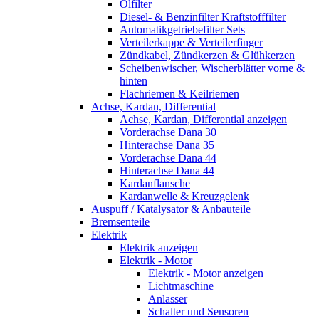
Ölfilter
Diesel- & Benzinfilter Kraftstofffilter
Automatikgetriebefilter Sets
Verteilerkappe & Verteilerfinger
Zündkabel, Zündkerzen & Glühkerzen
Scheibenwischer, Wischerblätter vorne &
hinten
Flachriemen & Keilriemen
Achse, Kardan, Differential
Achse, Kardan, Differential anzeigen
Vorderachse Dana 30
Hinterachse Dana 35
Vorderachse Dana 44
Hinterachse Dana 44
Kardanflansche
Kardanwelle & Kreuzgelenk
Auspuff / Katalysator & Anbauteile
Bremsenteile
Elektrik
Elektrik anzeigen
Elektrik - Motor
Elektrik - Motor anzeigen
Lichtmaschine
Anlasser
Schalter und Sensoren