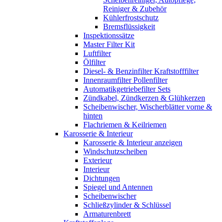
Reiniger & Zubehör
Kühlerfrostschutz
Bremsflüssigkeit
Inspektionssätze
Master Filter Kit
Luftfilter
Ölfilter
Diesel- & Benzinfilter Kraftstofffilter
Innenraumfilter Pollenfilter
Automatikgetriebefilter Sets
Zündkabel, Zündkerzen & Glühkerzen
Scheibenwischer, Wischerblätter vorne &
hinten
Flachriemen & Keilriemen
Karosserie & Interieur
Karosserie & Interieur anzeigen
Windschutzscheiben
Exterieur
Interieur
Dichtungen
Spiegel und Antennen
Scheibenwischer
Schließzylinder & Schlüssel
Armaturenbrett