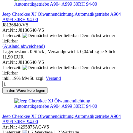
Jeep Cherokee XJ Ölwannendichtung Automatikgetriebe A904
A999 30RH 94-00
J8136640-V5
Art.Nr.: J8136640-V5
Lieferzeit:
Demnächst wieder
lieferbar
(Ausland abweichend)
Lagerbestand: 0 Stück , Versandgewicht:
0,0454
kg je Stück
11,90 EUR
Art.Nr.: J8136640-V5
Lieferzeit:
Demnächst wieder
lieferbar
inkl. 19% MwSt. zzgl.
Versand
in den Warenkorb legen
Jeep Cherokee XJ Ölwannendichtung Automatikgetriebe A904
A999 30RH 94-00
Art.Nr.: 4295875AC-V5
Lieferzeit:
1-2 Werktage