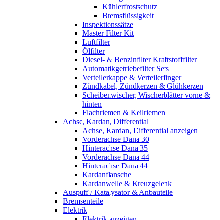
Kühlerfrostschutz
Bremsflüssigkeit
Inspektionssätze
Master Filter Kit
Luftfilter
Ölfilter
Diesel- & Benzinfilter Kraftstofffilter
Automatikgetriebefilter Sets
Verteilerkappe & Verteilerfinger
Zündkabel, Zündkerzen & Glühkerzen
Scheibenwischer, Wischerblätter vorne &
hinten
Flachriemen & Keilriemen
Achse, Kardan, Differential
Achse, Kardan, Differential anzeigen
Vorderachse Dana 30
Hinterachse Dana 35
Vorderachse Dana 44
Hinterachse Dana 44
Kardanflansche
Kardanwelle & Kreuzgelenk
Auspuff / Katalysator & Anbauteile
Bremsenteile
Elektrik
Elektrik anzeigen