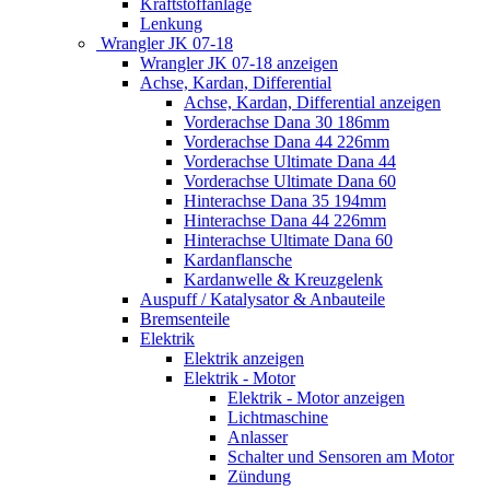
Kraftstoffanlage
Lenkung
Wrangler JK 07-18
Wrangler JK 07-18 anzeigen
Achse, Kardan, Differential
Achse, Kardan, Differential anzeigen
Vorderachse Dana 30 186mm
Vorderachse Dana 44 226mm
Vorderachse Ultimate Dana 44
Vorderachse Ultimate Dana 60
Hinterachse Dana 35 194mm
Hinterachse Dana 44 226mm
Hinterachse Ultimate Dana 60
Kardanflansche
Kardanwelle & Kreuzgelenk
Auspuff / Katalysator & Anbauteile
Bremsenteile
Elektrik
Elektrik anzeigen
Elektrik - Motor
Elektrik - Motor anzeigen
Lichtmaschine
Anlasser
Schalter und Sensoren am Motor
Zündung