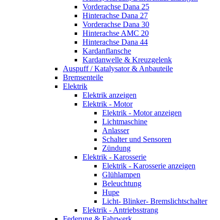
Vorderachse Dana 25
Hinterachse Dana 27
Vorderachse Dana 30
Hinterachse AMC 20
Hinterachse Dana 44
Kardanflansche
Kardanwelle & Kreuzgelenk
Auspuff / Katalysator & Anbauteile
Bremsenteile
Elektrik
Elektrik anzeigen
Elektrik - Motor
Elektrik - Motor anzeigen
Lichtmaschine
Anlasser
Schalter und Sensoren
Zündung
Elektrik - Karosserie
Elektrik - Karosserie anzeigen
Glühlampen
Beleuchtung
Hupe
Licht- Blinker- Bremslichtschalter
Elektrik - Antriebsstrang
Federung & Fahrwerk