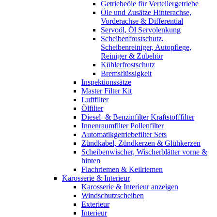
Getriebeöle für Verteilergetriebe
Öle und Zusätze Hinterachse,
Vorderachse & Differential
Servoöl, Öl Servolenkung
Scheibenfrostschutz,
Scheibenreiniger, Autopflege,
Reiniger & Zubehör
Kühlerfrostschutz
Bremsflüssigkeit
Inspektionssätze
Master Filter Kit
Luftfilter
Ölfilter
Diesel- & Benzinfilter Kraftstofffilter
Innenraumfilter Pollenfilter
Automatikgetriebefilter Sets
Zündkabel, Zündkerzen & Glühkerzen
Scheibenwischer, Wischerblätter vorne &
hinten
Flachriemen & Keilriemen
Karosserie & Interieur
Karosserie & Interieur anzeigen
Windschutzscheiben
Exterieur
Interieur