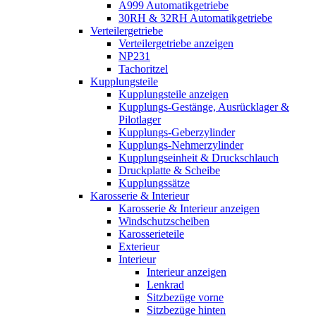
A999 Automatikgetriebe
30RH & 32RH Automatikgetriebe
Verteilergetriebe
Verteilergetriebe anzeigen
NP231
Tachoritzel
Kupplungsteile
Kupplungsteile anzeigen
Kupplungs-Gestänge, Ausrücklager &
Pilotlager
Kupplungs-Geberzylinder
Kupplungs-Nehmerzylinder
Kupplungseinheit & Druckschlauch
Druckplatte & Scheibe
Kupplungssätze
Karosserie & Interieur
Karosserie & Interieur anzeigen
Windschutzscheiben
Karosserieteile
Exterieur
Interieur
Interieur anzeigen
Lenkrad
Sitzbezüge vorne
Sitzbezüge hinten