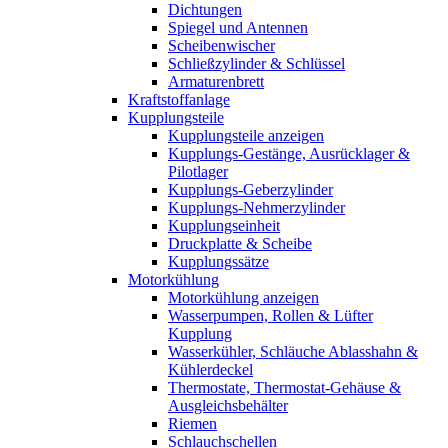
Dichtungen
Spiegel und Antennen
Scheibenwischer
Schließzylinder & Schlüssel
Armaturenbrett
Kraftstoffanlage
Kupplungsteile
Kupplungsteile anzeigen
Kupplungs-Gestänge, Ausrücklager &
Pilotlager
Kupplungs-Geberzylinder
Kupplungs-Nehmerzylinder
Kupplungseinheit
Druckplatte & Scheibe
Kupplungssätze
Motorkühlung
Motorkühlung anzeigen
Wasserpumpen, Rollen & Lüfter
Kupplung
Wasserkühler, Schläuche Ablasshahn &
Kühlerdeckel
Thermostate, Thermostat-Gehäuse &
Ausgleichsbehälter
Riemen
Schlauchschellen