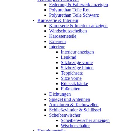
Federung & Fahrwerk anzeigen
Polyurethan Teile Rot
Polyurethan Teile Schwarz
Karosserie & Interieur
Karosserie & Interieur anzeigen
Windschutzscheiben
Karosserieteile
Exterieur
Interieur
Interieur anzeigen
Lenkrad
Sitzbezüge vorne
Sitzbezüge hinten
Teppichsatz
Sitze vorne
Rücksitzbänke
Fußmatten
Dichtungen
Spiegel und Antennen
Armaturen & Tachowellen
Schließzylinder & Schlüssel
Scheibenwischer
Scheibenwischer anzeigen
Wischerschalter
Kupplungsteile