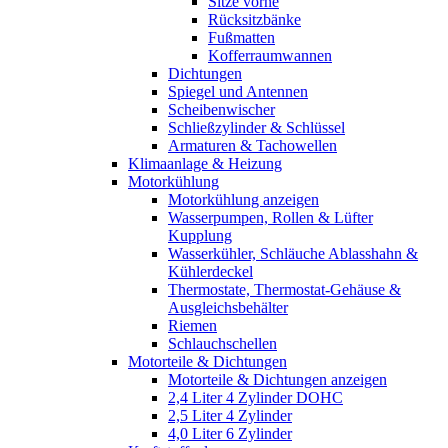
Sitze vorne
Rücksitzbänke
Fußmatten
Kofferraumwannen
Dichtungen
Spiegel und Antennen
Scheibenwischer
Schließzylinder & Schlüssel
Armaturen & Tachowellen
Klimaanlage & Heizung
Motorkühlung
Motorkühlung anzeigen
Wasserpumpen, Rollen & Lüfter
Kupplung
Wasserkühler, Schläuche Ablasshahn &
Kühlerdeckel
Thermostate, Thermostat-Gehäuse &
Ausgleichsbehälter
Riemen
Schlauchschellen
Motorteile & Dichtungen
Motorteile & Dichtungen anzeigen
2,4 Liter 4 Zylinder DOHC
2,5 Liter 4 Zylinder
4,0 Liter 6 Zylinder