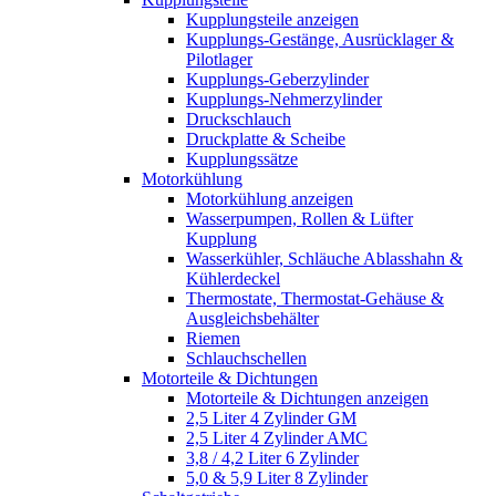
Kupplungsteile anzeigen
Kupplungs-Gestänge, Ausrücklager &
Pilotlager
Kupplungs-Geberzylinder
Kupplungs-Nehmerzylinder
Druckschlauch
Druckplatte & Scheibe
Kupplungssätze
Motorkühlung
Motorkühlung anzeigen
Wasserpumpen, Rollen & Lüfter
Kupplung
Wasserkühler, Schläuche Ablasshahn &
Kühlerdeckel
Thermostate, Thermostat-Gehäuse &
Ausgleichsbehälter
Riemen
Schlauchschellen
Motorteile & Dichtungen
Motorteile & Dichtungen anzeigen
2,5 Liter 4 Zylinder GM
2,5 Liter 4 Zylinder AMC
3,8 / 4,2 Liter 6 Zylinder
5,0 & 5,9 Liter 8 Zylinder