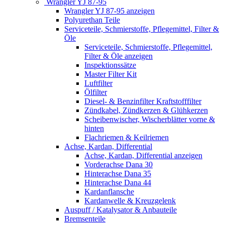
Wrangler YJ 87-95
Wrangler YJ 87-95 anzeigen
Polyurethan Teile
Serviceteile, Schmierstoffe, Pflegemittel, Filter &
Öle
Serviceteile, Schmierstoffe, Pflegemittel,
Filter & Öle anzeigen
Inspektionssätze
Master Filter Kit
Luftfilter
Ölfilter
Diesel- & Benzinfilter Kraftstofffilter
Zündkabel, Zündkerzen & Glühkerzen
Scheibenwischer, Wischerblätter vorne &
hinten
Flachriemen & Keilriemen
Achse, Kardan, Differential
Achse, Kardan, Differential anzeigen
Vorderachse Dana 30
Hinterachse Dana 35
Hinterachse Dana 44
Kardanflansche
Kardanwelle & Kreuzgelenk
Auspuff / Katalysator & Anbauteile
Bremsenteile