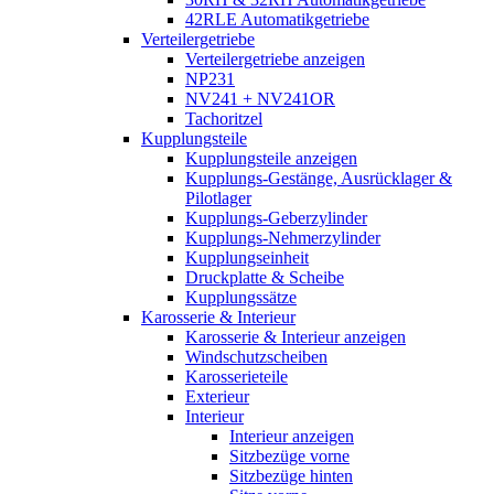
42RLE Automatikgetriebe
Verteilergetriebe
Verteilergetriebe anzeigen
NP231
NV241 + NV241OR
Tachoritzel
Kupplungsteile
Kupplungsteile anzeigen
Kupplungs-Gestänge, Ausrücklager &
Pilotlager
Kupplungs-Geberzylinder
Kupplungs-Nehmerzylinder
Kupplungseinheit
Druckplatte & Scheibe
Kupplungssätze
Karosserie & Interieur
Karosserie & Interieur anzeigen
Windschutzscheiben
Karosserieteile
Exterieur
Interieur
Interieur anzeigen
Sitzbezüge vorne
Sitzbezüge hinten