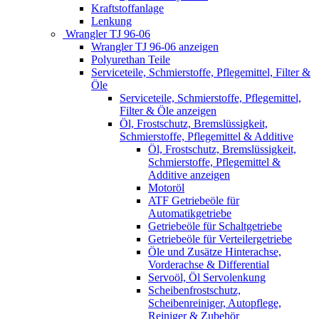
Kraftstoffanlage
Lenkung
Wrangler TJ 96-06
Wrangler TJ 96-06 anzeigen
Polyurethan Teile
Serviceteile, Schmierstoffe, Pflegemittel, Filter &
Öle
Serviceteile, Schmierstoffe, Pflegemittel,
Filter & Öle anzeigen
Öl, Frostschutz, Bremslüssigkeit,
Schmierstoffe, Pflegemittel & Additive
Öl, Frostschutz, Bremslüssigkeit,
Schmierstoffe, Pflegemittel &
Additive anzeigen
Motoröl
ATF Getriebeöle für
Automatikgetriebe
Getriebeöle für Schaltgetriebe
Getriebeöle für Verteilergetriebe
Öle und Zusätze Hinterachse,
Vorderachse & Differential
Servoöl, Öl Servolenkung
Scheibenfrostschutz,
Scheibenreiniger, Autopflege,
Reiniger & Zubehör