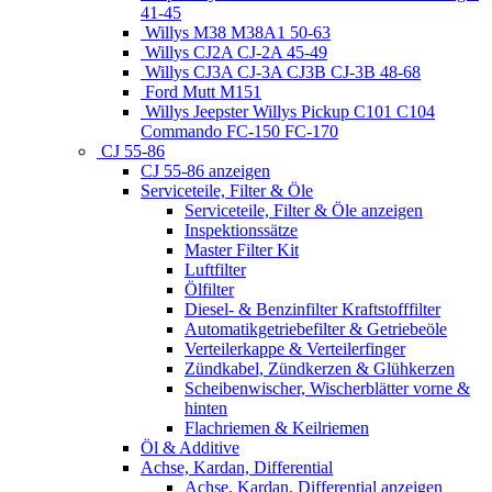
41-45
Willys M38 M38A1 50-63
Willys CJ2A CJ-2A 45-49
Willys CJ3A CJ-3A CJ3B CJ-3B 48-68
Ford Mutt M151
Willys Jeepster Willys Pickup C101 C104
Commando FC-150 FC-170
CJ 55-86
CJ 55-86 anzeigen
Serviceteile, Filter & Öle
Serviceteile, Filter & Öle anzeigen
Inspektionssätze
Master Filter Kit
Luftfilter
Ölfilter
Diesel- & Benzinfilter Kraftstofffilter
Automatikgetriebefilter & Getriebeöle
Verteilerkappe & Verteilerfinger
Zündkabel, Zündkerzen & Glühkerzen
Scheibenwischer, Wischerblätter vorne &
hinten
Flachriemen & Keilriemen
Öl & Additive
Achse, Kardan, Differential
Achse, Kardan, Differential anzeigen