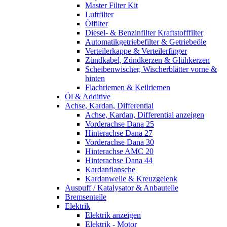
Master Filter Kit
Luftfilter
Ölfilter
Diesel- & Benzinfilter Kraftstofffilter
Automatikgetriebefilter & Getriebeöle
Verteilerkappe & Verteilerfinger
Zündkabel, Zündkerzen & Glühkerzen
Scheibenwischer, Wischerblätter vorne &
hinten
Flachriemen & Keilriemen
Öl & Additive
Achse, Kardan, Differential
Achse, Kardan, Differential anzeigen
Vorderachse Dana 25
Hinterachse Dana 27
Vorderachse Dana 30
Hinterachse AMC 20
Hinterachse Dana 44
Kardanflansche
Kardanwelle & Kreuzgelenk
Auspuff / Katalysator & Anbauteile
Bremsenteile
Elektrik
Elektrik anzeigen
Elektrik - Motor