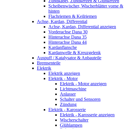
Zündkabel, Zündkerzen & Glühkerzen
Scheibenwischer, Wischerblätter vorne &
hinten
Flachriemen & Keilriemen
Achse, Kardan, Differential
Achse, Kardan, Differential anzeigen
Vorderachse Dana 30
Hinterachse Dana 35
Hinterachse Dana 44
Kardanflansche
Kardanwelle & Kreuzgelenk
Auspuff / Katalysator & Anbauteile
Bremsenteile
Elektrik
Elektrik anzeigen
Elektrik - Motor
Elektrik - Motor anzeigen
Lichtmaschine
Anlasser
Schalter und Sensoren
Zündung
Elektrik - Karosserie
Elektrik - Karosserie anzeigen
Wischerschalter
Glühlampen