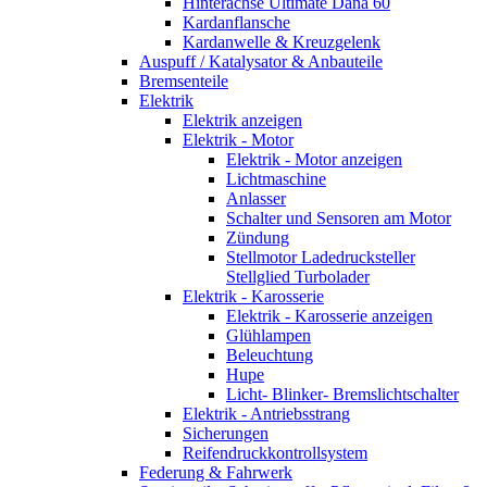
Hinterachse Ultimate Dana 60
Kardanflansche
Kardanwelle & Kreuzgelenk
Auspuff / Katalysator & Anbauteile
Bremsenteile
Elektrik
Elektrik anzeigen
Elektrik - Motor
Elektrik - Motor anzeigen
Lichtmaschine
Anlasser
Schalter und Sensoren am Motor
Zündung
Stellmotor Ladedrucksteller
Stellglied Turbolader
Elektrik - Karosserie
Elektrik - Karosserie anzeigen
Glühlampen
Beleuchtung
Hupe
Licht- Blinker- Bremslichtschalter
Elektrik - Antriebsstrang
Sicherungen
Reifendruckkontrollsystem
Federung & Fahrwerk