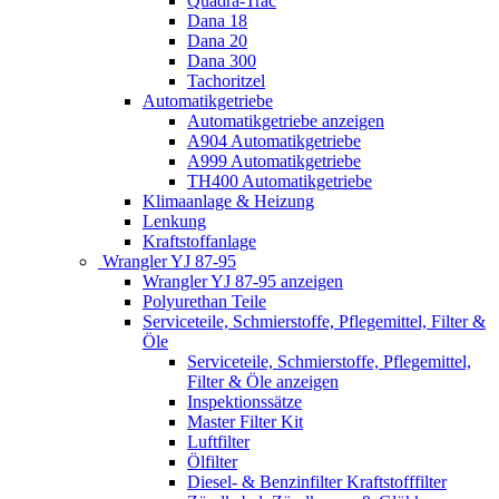
Quadra-Trac
Dana 18
Dana 20
Dana 300
Tachoritzel
Automatikgetriebe
Automatikgetriebe anzeigen
A904 Automatikgetriebe
A999 Automatikgetriebe
TH400 Automatikgetriebe
Klimaanlage & Heizung
Lenkung
Kraftstoffanlage
Wrangler YJ 87-95
Wrangler YJ 87-95 anzeigen
Polyurethan Teile
Serviceteile, Schmierstoffe, Pflegemittel, Filter &
Öle
Serviceteile, Schmierstoffe, Pflegemittel,
Filter & Öle anzeigen
Inspektionssätze
Master Filter Kit
Luftfilter
Ölfilter
Diesel- & Benzinfilter Kraftstofffilter