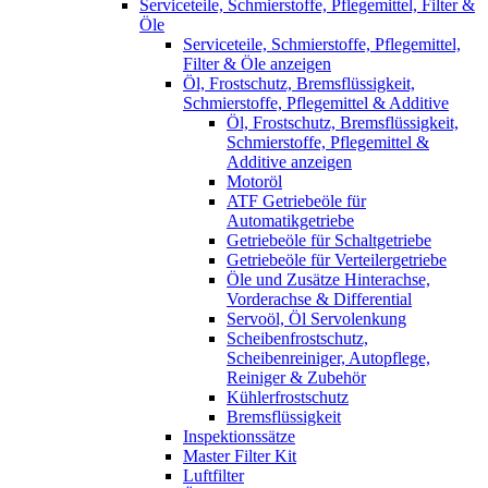
Serviceteile, Schmierstoffe, Pflegemittel, Filter &
Öle
Serviceteile, Schmierstoffe, Pflegemittel,
Filter & Öle anzeigen
Öl, Frostschutz, Bremsflüssigkeit,
Schmierstoffe, Pflegemittel & Additive
Öl, Frostschutz, Bremsflüssigkeit,
Schmierstoffe, Pflegemittel &
Additive anzeigen
Motoröl
ATF Getriebeöle für
Automatikgetriebe
Getriebeöle für Schaltgetriebe
Getriebeöle für Verteilergetriebe
Öle und Zusätze Hinterachse,
Vorderachse & Differential
Servoöl, Öl Servolenkung
Scheibenfrostschutz,
Scheibenreiniger, Autopflege,
Reiniger & Zubehör
Kühlerfrostschutz
Bremsflüssigkeit
Inspektionssätze
Master Filter Kit
Luftfilter