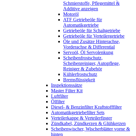
Schmierstoffe, Pflegemittel &
Additive anzeigen
Motoröl
ATF Getriebeöle für
Automatikgetriebe
Getriebeöle für Schaltgetriebe
Getriebeöle für Verteilergetriebe
Öle und Zusätze Hinterachse,
Vorderachse & Differential
Servoöl, Öl Servolenkung
Scheibenfrostschutz,
Scheibenreiniger, Autopflege,
Reiniger & Zubehör
Kühlerfrostschutz
Bremsflüssigkeit
Inspektionssätze
Master Filter Kit
Luftfilter
Ölfilter
Diesel- & Benzinfilter Kraftstofffilter
Automatikgetriebefilter Sets
Verteilerkappe & Verteilerfinger
Zündkabel, Zündkerzen & Glühkerzen
Scheibenwischer, Wischerblätter vorne &
hinten