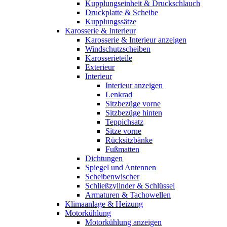
Kupplungseinheit & Druckschlauch
Druckplatte & Scheibe
Kupplungssätze
Karosserie & Interieur
Karosserie & Interieur anzeigen
Windschutzscheiben
Karosserieteile
Exterieur
Interieur
Interieur anzeigen
Lenkrad
Sitzbezüge vorne
Sitzbezüge hinten
Teppichsatz
Sitze vorne
Rücksitzbänke
Fußmatten
Dichtungen
Spiegel und Antennen
Scheibenwischer
Schließzylinder & Schlüssel
Armaturen & Tachowellen
Klimaanlage & Heizung
Motorkühlung
Motorkühlung anzeigen