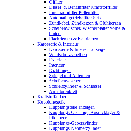
Ölfilter
Diesel- & Benzinfilter Kraftstofffilter
Innenraumfilter Pollenfilter
Automatikgetriebefilter Sets
Zündkabel, Zündkerzen & Glühkerzen
Scheibenwischer, Wischerblätter vorne &
hinten
Flachriemen & Keilriemen
Karosserie & Interieur
Karosserie & Interieur anzeigen
Windschutzscheiben
Exterieur
Interieur
Dichtungen
Spiegel und Antennen
Scheibenwischer
Schließzylinder & Schlüssel
Armaturenbrett
Kraftstoffanlage
Kupplungsteile
Kupplungsteile anzeigen
Kupplungs-Gestänge, Ausrücklager &
Pilotlager
Kupplungs-Geberzylinder
Kupplungs-Nehmerzylinder