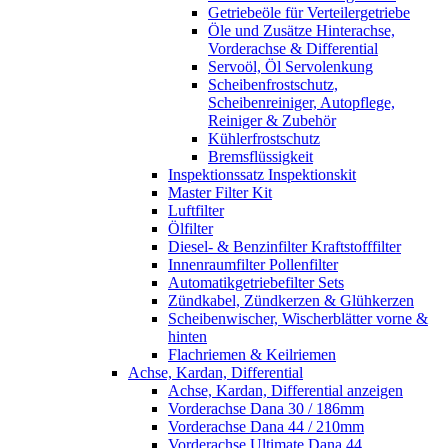
Getriebeöle für Verteilergetriebe
Öle und Zusätze Hinterachse,
Vorderachse & Differential
Servoöl, Öl Servolenkung
Scheibenfrostschutz,
Scheibenreiniger, Autopflege,
Reiniger & Zubehör
Kühlerfrostschutz
Bremsflüssigkeit
Inspektionssatz Inspektionskit
Master Filter Kit
Luftfilter
Ölfilter
Diesel- & Benzinfilter Kraftstofffilter
Innenraumfilter Pollenfilter
Automatikgetriebefilter Sets
Zündkabel, Zündkerzen & Glühkerzen
Scheibenwischer, Wischerblätter vorne &
hinten
Flachriemen & Keilriemen
Achse, Kardan, Differential
Achse, Kardan, Differential anzeigen
Vorderachse Dana 30 / 186mm
Vorderachse Dana 44 / 210mm
Vorderachse Ultimate Dana 44