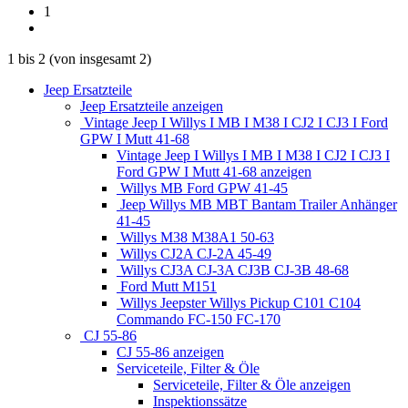
1
1
bis
2
(von insgesamt
2
)
Jeep Ersatzteile
Jeep Ersatzteile anzeigen
Vintage Jeep I Willys I MB I M38 I CJ2 I CJ3 I Ford
GPW I Mutt 41-68
Vintage Jeep I Willys I MB I M38 I CJ2 I CJ3 I
Ford GPW I Mutt 41-68 anzeigen
Willys MB Ford GPW 41-45
Jeep Willys MB MBT Bantam Trailer Anhänger
41-45
Willys M38 M38A1 50-63
Willys CJ2A CJ-2A 45-49
Willys CJ3A CJ-3A CJ3B CJ-3B 48-68
Ford Mutt M151
Willys Jeepster Willys Pickup C101 C104
Commando FC-150 FC-170
CJ 55-86
CJ 55-86 anzeigen
Serviceteile, Filter & Öle
Serviceteile, Filter & Öle anzeigen
Inspektionssätze