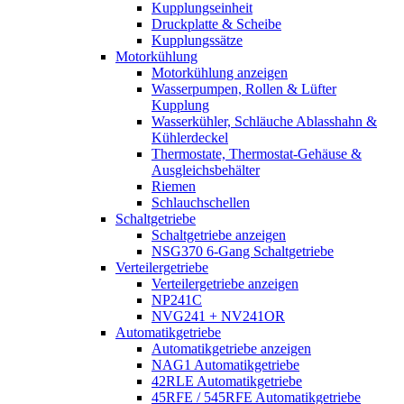
Kupplungseinheit
Druckplatte & Scheibe
Kupplungssätze
Motorkühlung
Motorkühlung anzeigen
Wasserpumpen, Rollen & Lüfter
Kupplung
Wasserkühler, Schläuche Ablasshahn &
Kühlerdeckel
Thermostate, Thermostat-Gehäuse &
Ausgleichsbehälter
Riemen
Schlauchschellen
Schaltgetriebe
Schaltgetriebe anzeigen
NSG370 6-Gang Schaltgetriebe
Verteilergetriebe
Verteilergetriebe anzeigen
NP241C
NVG241 + NV241OR
Automatikgetriebe
Automatikgetriebe anzeigen
NAG1 Automatikgetriebe
42RLE Automatikgetriebe
45RFE / 545RFE Automatikgetriebe