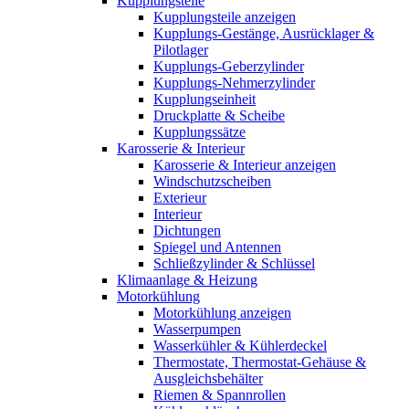
Kupplungsteile
Kupplungsteile anzeigen
Kupplungs-Gestänge, Ausrücklager &
Pilotlager
Kupplungs-Geberzylinder
Kupplungs-Nehmerzylinder
Kupplungseinheit
Druckplatte & Scheibe
Kupplungssätze
Karosserie & Interieur
Karosserie & Interieur anzeigen
Windschutzscheiben
Exterieur
Interieur
Dichtungen
Spiegel und Antennen
Schließzylinder & Schlüssel
Klimaanlage & Heizung
Motorkühlung
Motorkühlung anzeigen
Wasserpumpen
Wasserkühler & Kühlerdeckel
Thermostate, Thermostat-Gehäuse &
Ausgleichsbehälter
Riemen & Spannrollen