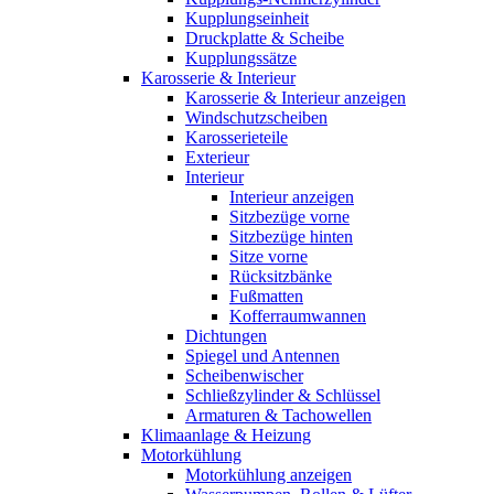
Kupplungseinheit
Druckplatte & Scheibe
Kupplungssätze
Karosserie & Interieur
Karosserie & Interieur anzeigen
Windschutzscheiben
Karosserieteile
Exterieur
Interieur
Interieur anzeigen
Sitzbezüge vorne
Sitzbezüge hinten
Sitze vorne
Rücksitzbänke
Fußmatten
Kofferraumwannen
Dichtungen
Spiegel und Antennen
Scheibenwischer
Schließzylinder & Schlüssel
Armaturen & Tachowellen
Klimaanlage & Heizung
Motorkühlung
Motorkühlung anzeigen