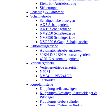
Elektrik - Antriebsstrang
Sicherungen
Federung & Fahrwerk
Schaltgetriebe
Schaltgetriebe anzeigen
AX5 Schaltgetriebe
AX15 Schaltgetriebe
NV2550 Schaltgetriebe
NV3550 Schaltgetriebe
NSG370 6-Gang Schaltgetriebe
Automatikgetriebe
Automatikgetriebe anzeigen
30RH & 32RH Automatikgetriebe
42RLE Automatikgetriebe
Verteilergetriebe
Verteilergetriebe anzeigen
NP231
NV241 + NV241OR
Tachoritzel
Kupplungsteile
Kupplungsteile anzeigen
Kupplungs-Gestänge, Ausrücklager &
Pilotlager
Kupplungs-Geberzylinder
Kupplungs-Nehmerzylinder