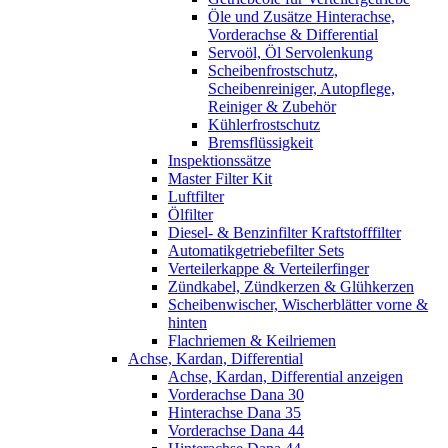
Öle und Zusätze Hinterachse,
Vorderachse & Differential
Servoöl, Öl Servolenkung
Scheibenfrostschutz,
Scheibenreiniger, Autopflege,
Reiniger & Zubehör
Kühlerfrostschutz
Bremsflüssigkeit
Inspektionssätze
Master Filter Kit
Luftfilter
Ölfilter
Diesel- & Benzinfilter Kraftstofffilter
Automatikgetriebefilter Sets
Verteilerkappe & Verteilerfinger
Zündkabel, Zündkerzen & Glühkerzen
Scheibenwischer, Wischerblätter vorne &
hinten
Flachriemen & Keilriemen
Achse, Kardan, Differential
Achse, Kardan, Differential anzeigen
Vorderachse Dana 30
Hinterachse Dana 35
Vorderachse Dana 44