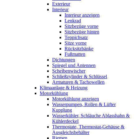
Exterieur
Interieur
Interieur anzeigen
Lenkrad
Sitzbezüge vorne
Sitzbezüge hinten
Teppichsatz
Sitze vorne
Rücksitzbänke
Fußmatten
Dichtungen
Spiegel und Antennen
Scheibenwischer
Schließzylinder & Schlüssel
Armaturen & Tachowellen
Klimaanlage & Heizung
Motorkühlung
Motorkühlung anzeigen
Wasserpumpen, Rollen & Lüfter
Kupplung
Wasserkühler, Schläuche Ablasshahn &
Kühlerdeckel
Thermostate, Thermostat-Gehäuse &
Ausgleichsbehälter
Riemen