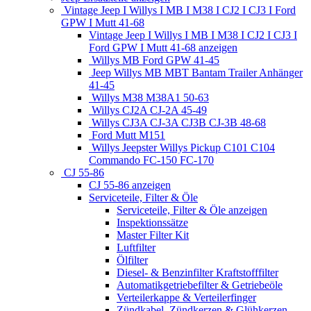
Vintage Jeep I Willys I MB I M38 I CJ2 I CJ3 I Ford
GPW I Mutt 41-68
Vintage Jeep I Willys I MB I M38 I CJ2 I CJ3 I
Ford GPW I Mutt 41-68 anzeigen
Willys MB Ford GPW 41-45
Jeep Willys MB MBT Bantam Trailer Anhänger
41-45
Willys M38 M38A1 50-63
Willys CJ2A CJ-2A 45-49
Willys CJ3A CJ-3A CJ3B CJ-3B 48-68
Ford Mutt M151
Willys Jeepster Willys Pickup C101 C104
Commando FC-150 FC-170
CJ 55-86
CJ 55-86 anzeigen
Serviceteile, Filter & Öle
Serviceteile, Filter & Öle anzeigen
Inspektionssätze
Master Filter Kit
Luftfilter
Ölfilter
Diesel- & Benzinfilter Kraftstofffilter
Automatikgetriebefilter & Getriebeöle
Verteilerkappe & Verteilerfinger
Zündkabel, Zündkerzen & Glühkerzen