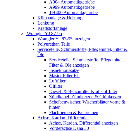
A904 Automatikgetriebe
A999 Automatikgetriebe
TH400 Automatikgetriebe
Klimaanlage & Heizung
Lenkung
Kraftstoffanlage
Wrangler YJ 87-95
Wrangler YJ 87-95 anzeigen
Polyurethan Teile
Serviceteile, Schmierstoffe, Pflegemittel, Filter &
Öle
Serviceteile, Schmierstoffe, Pflegemittel,
Filter & Öle anzeigen
Inspektionssätze
Master Filter Kit
Luftfilter
Ölfilter
Diesel- & Benzinfilter Kraftstofffilter
Zündkabel, Zündkerzen & Glühkerzen
Scheibenwischer, Wischerblätter vorne &
hinten
Flachriemen & Keilriemen
Achse, Kardan, Differential
Achse, Kardan, Differential anzeigen
Vorderachse Dana 30