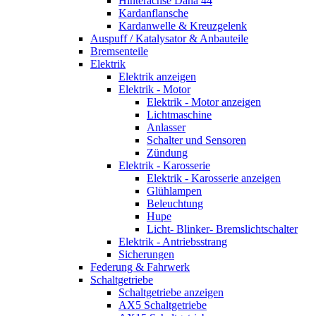
Hinterachse Dana 44
Kardanflansche
Kardanwelle & Kreuzgelenk
Auspuff / Katalysator & Anbauteile
Bremsenteile
Elektrik
Elektrik anzeigen
Elektrik - Motor
Elektrik - Motor anzeigen
Lichtmaschine
Anlasser
Schalter und Sensoren
Zündung
Elektrik - Karosserie
Elektrik - Karosserie anzeigen
Glühlampen
Beleuchtung
Hupe
Licht- Blinker- Bremslichtschalter
Elektrik - Antriebsstrang
Sicherungen
Federung & Fahrwerk
Schaltgetriebe
Schaltgetriebe anzeigen
AX5 Schaltgetriebe