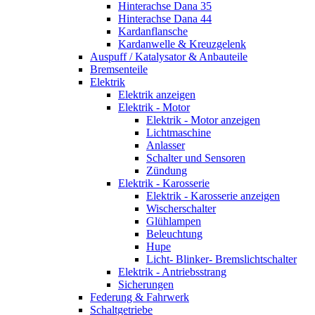
Hinterachse Dana 35
Hinterachse Dana 44
Kardanflansche
Kardanwelle & Kreuzgelenk
Auspuff / Katalysator & Anbauteile
Bremsenteile
Elektrik
Elektrik anzeigen
Elektrik - Motor
Elektrik - Motor anzeigen
Lichtmaschine
Anlasser
Schalter und Sensoren
Zündung
Elektrik - Karosserie
Elektrik - Karosserie anzeigen
Wischerschalter
Glühlampen
Beleuchtung
Hupe
Licht- Blinker- Bremslichtschalter
Elektrik - Antriebsstrang
Sicherungen
Federung & Fahrwerk
Schaltgetriebe