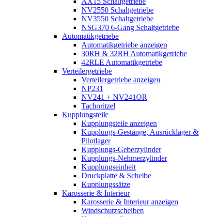
AX15 Schaltgetriebe
NV2550 Schaltgetriebe
NV3550 Schaltgetriebe
NSG370 6-Gang Schaltgetriebe
Automatikgetriebe
Automatikgetriebe anzeigen
30RH & 32RH Automatikgetriebe
42RLE Automatikgetriebe
Verteilergetriebe
Verteilergetriebe anzeigen
NP231
NV241 + NV241OR
Tachoritzel
Kupplungsteile
Kupplungsteile anzeigen
Kupplungs-Gestänge, Ausrücklager &
Pilotlager
Kupplungs-Geberzylinder
Kupplungs-Nehmerzylinder
Kupplungseinheit
Druckplatte & Scheibe
Kupplungssätze
Karosserie & Interieur
Karosserie & Interieur anzeigen
Windschutzscheiben