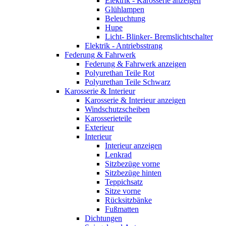
Elektrik - Karosserie anzeigen
Glühlampen
Beleuchtung
Hupe
Licht- Blinker- Bremslichtschalter
Elektrik - Antriebsstrang
Federung & Fahrwerk
Federung & Fahrwerk anzeigen
Polyurethan Teile Rot
Polyurethan Teile Schwarz
Karosserie & Interieur
Karosserie & Interieur anzeigen
Windschutzscheiben
Karosserieteile
Exterieur
Interieur
Interieur anzeigen
Lenkrad
Sitzbezüge vorne
Sitzbezüge hinten
Teppichsatz
Sitze vorne
Rücksitzbänke
Fußmatten
Dichtungen