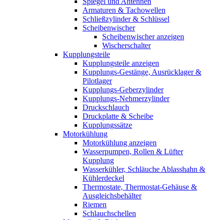
Spiegel und Antennen
Armaturen & Tachowellen
Schließzylinder & Schlüssel
Scheibenwischer
Scheibenwischer anzeigen
Wischerschalter
Kupplungsteile
Kupplungsteile anzeigen
Kupplungs-Gestänge, Ausrücklager &
Pilotlager
Kupplungs-Geberzylinder
Kupplungs-Nehmerzylinder
Druckschlauch
Druckplatte & Scheibe
Kupplungssätze
Motorkühlung
Motorkühlung anzeigen
Wasserpumpen, Rollen & Lüfter
Kupplung
Wasserkühler, Schläuche Ablasshahn &
Kühlerdeckel
Thermostate, Thermostat-Gehäuse &
Ausgleichsbehälter
Riemen
Schlauchschellen