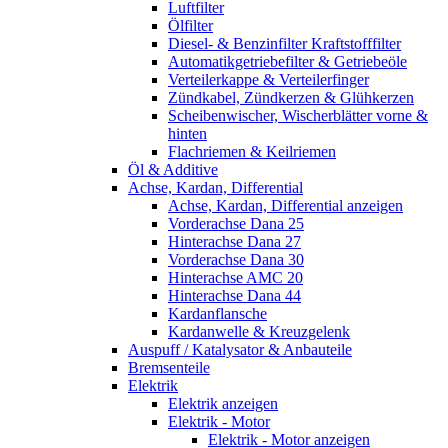
Luftfilter
Ölfilter
Diesel- & Benzinfilter Kraftstofffilter
Automatikgetriebefilter & Getriebeöle
Verteilerkappe & Verteilerfinger
Zündkabel, Zündkerzen & Glühkerzen
Scheibenwischer, Wischerblätter vorne &
hinten
Flachriemen & Keilriemen
Öl & Additive
Achse, Kardan, Differential
Achse, Kardan, Differential anzeigen
Vorderachse Dana 25
Hinterachse Dana 27
Vorderachse Dana 30
Hinterachse AMC 20
Hinterachse Dana 44
Kardanflansche
Kardanwelle & Kreuzgelenk
Auspuff / Katalysator & Anbauteile
Bremsenteile
Elektrik
Elektrik anzeigen
Elektrik - Motor
Elektrik - Motor anzeigen