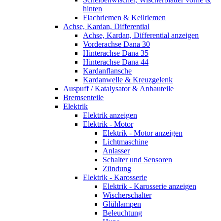
hinten
Flachriemen & Keilriemen
Achse, Kardan, Differential
Achse, Kardan, Differential anzeigen
Vorderachse Dana 30
Hinterachse Dana 35
Hinterachse Dana 44
Kardanflansche
Kardanwelle & Kreuzgelenk
Auspuff / Katalysator & Anbauteile
Bremsenteile
Elektrik
Elektrik anzeigen
Elektrik - Motor
Elektrik - Motor anzeigen
Lichtmaschine
Anlasser
Schalter und Sensoren
Zündung
Elektrik - Karosserie
Elektrik - Karosserie anzeigen
Wischerschalter
Glühlampen
Beleuchtung