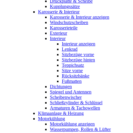
Druckplatte & Scheibe
Kupplungssätze
Karosserie & Interieur
Karosserie & Interieur anzeigen
Windschutzscheiben
Karosserieteile
Exterieur
Interieur
Interieur anzeigen
Lenkrad
Sitzbezüge vorne
Sitzbezüge hinten
Teppichsatz
Sitze vorne
Rücksitzbänke
Fußmatten
Dichtungen
Spiegel und Antennen
Scheibenwischer
Schließzylinder & Schlüssel
Armaturen & Tachowellen
Klimaanlage & Heizung
Motorkühlung
Motorkühlung anzeigen
Wasserpumpen, Rollen & Lüfter