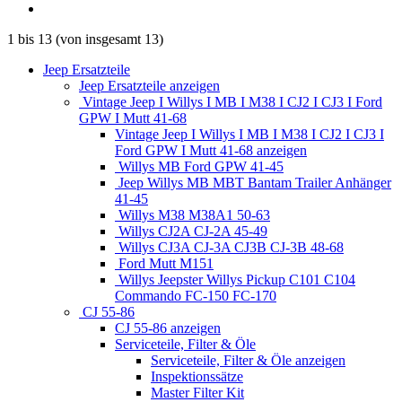
1
bis
13
(von insgesamt
13
)
Jeep Ersatzteile
Jeep Ersatzteile anzeigen
Vintage Jeep I Willys I MB I M38 I CJ2 I CJ3 I Ford
GPW I Mutt 41-68
Vintage Jeep I Willys I MB I M38 I CJ2 I CJ3 I
Ford GPW I Mutt 41-68 anzeigen
Willys MB Ford GPW 41-45
Jeep Willys MB MBT Bantam Trailer Anhänger
41-45
Willys M38 M38A1 50-63
Willys CJ2A CJ-2A 45-49
Willys CJ3A CJ-3A CJ3B CJ-3B 48-68
Ford Mutt M151
Willys Jeepster Willys Pickup C101 C104
Commando FC-150 FC-170
CJ 55-86
CJ 55-86 anzeigen
Serviceteile, Filter & Öle
Serviceteile, Filter & Öle anzeigen
Inspektionssätze
Master Filter Kit