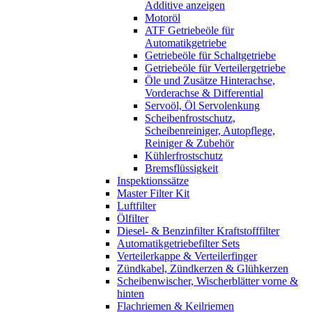
Additive anzeigen
Motoröl
ATF Getriebeöle für
Automatikgetriebe
Getriebeöle für Schaltgetriebe
Getriebeöle für Verteilergetriebe
Öle und Zusätze Hinterachse,
Vorderachse & Differential
Servoöl, Öl Servolenkung
Scheibenfrostschutz,
Scheibenreiniger, Autopflege,
Reiniger & Zubehör
Kühlerfrostschutz
Bremsflüssigkeit
Inspektionssätze
Master Filter Kit
Luftfilter
Ölfilter
Diesel- & Benzinfilter Kraftstofffilter
Automatikgetriebefilter Sets
Verteilerkappe & Verteilerfinger
Zündkabel, Zündkerzen & Glühkerzen
Scheibenwischer, Wischerblätter vorne &
hinten
Flachriemen & Keilriemen