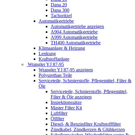
Dana 20
Dana 300
Tachoritzel
Automatikgetriebe
Automatikgetriebe anzeigen
A904 Automatikgetriebe
A999 Automatikgetriebe
TH400 Automatikgetriebe
Klimaanlage & Heizung
Lenkung
Kraftstoffanlage
Wrangler YJ 87-95
Wrangler YJ 87-95 anzeigen
Polyurethan Teile
Serviceteile, Schmierstoffe, Pflegemittel, Filter &
Öle
Serviceteile, Schmierstoffe, Pflegemittel,
Filter & Öle anzeigen
Inspektionssätze
Master Filter Kit
Luftfilter
Ölfilter
Diesel- & Benzinfilter Kraftstofffilter
Zündkabel, Zündkerzen & Glühkerzen
Scheibenwischer, Wischerblätter vorne &