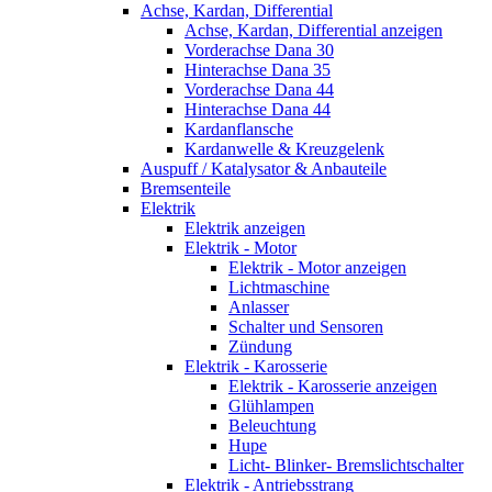
Achse, Kardan, Differential
Achse, Kardan, Differential anzeigen
Vorderachse Dana 30
Hinterachse Dana 35
Vorderachse Dana 44
Hinterachse Dana 44
Kardanflansche
Kardanwelle & Kreuzgelenk
Auspuff / Katalysator & Anbauteile
Bremsenteile
Elektrik
Elektrik anzeigen
Elektrik - Motor
Elektrik - Motor anzeigen
Lichtmaschine
Anlasser
Schalter und Sensoren
Zündung
Elektrik - Karosserie
Elektrik - Karosserie anzeigen
Glühlampen
Beleuchtung
Hupe
Licht- Blinker- Bremslichtschalter
Elektrik - Antriebsstrang