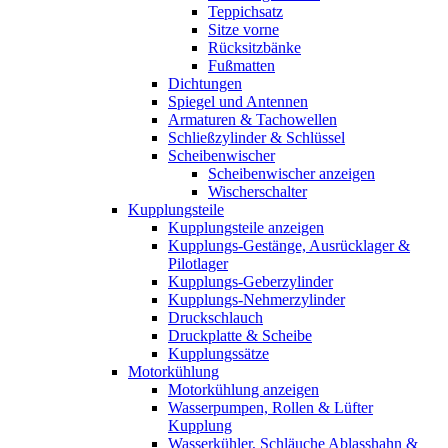
Teppichsatz
Sitze vorne
Rücksitzbänke
Fußmatten
Dichtungen
Spiegel und Antennen
Armaturen & Tachowellen
Schließzylinder & Schlüssel
Scheibenwischer
Scheibenwischer anzeigen
Wischerschalter
Kupplungsteile
Kupplungsteile anzeigen
Kupplungs-Gestänge, Ausrücklager &
Pilotlager
Kupplungs-Geberzylinder
Kupplungs-Nehmerzylinder
Druckschlauch
Druckplatte & Scheibe
Kupplungssätze
Motorkühlung
Motorkühlung anzeigen
Wasserpumpen, Rollen & Lüfter
Kupplung
Wasserkühler, Schläuche Ablasshahn &