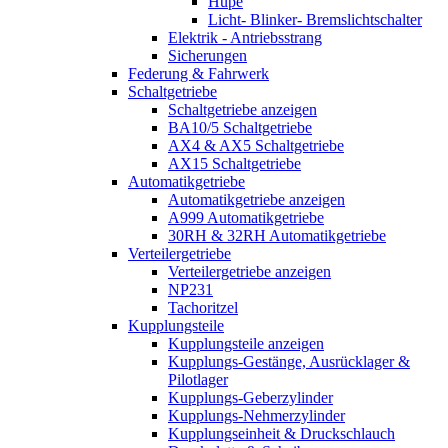
Hupe
Licht- Blinker- Bremslichtschalter
Elektrik - Antriebsstrang
Sicherungen
Federung & Fahrwerk
Schaltgetriebe
Schaltgetriebe anzeigen
BA10/5 Schaltgetriebe
AX4 & AX5 Schaltgetriebe
AX15 Schaltgetriebe
Automatikgetriebe
Automatikgetriebe anzeigen
A999 Automatikgetriebe
30RH & 32RH Automatikgetriebe
Verteilergetriebe
Verteilergetriebe anzeigen
NP231
Tachoritzel
Kupplungsteile
Kupplungsteile anzeigen
Kupplungs-Gestänge, Ausrücklager &
Pilotlager
Kupplungs-Geberzylinder
Kupplungs-Nehmerzylinder
Kupplungseinheit & Druckschlauch