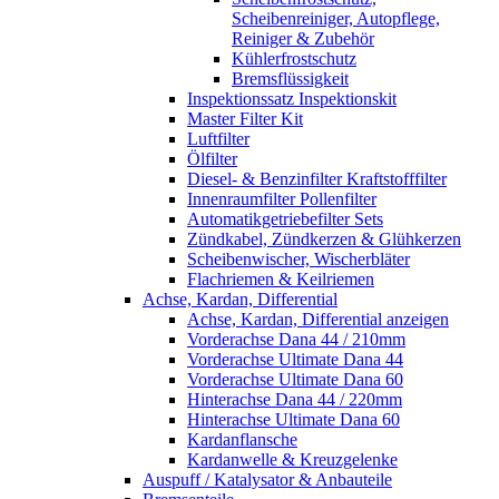
Scheibenreiniger, Autopflege,
Reiniger & Zubehör
Kühlerfrostschutz
Bremsflüssigkeit
Inspektionssatz Inspektionskit
Master Filter Kit
Luftfilter
Ölfilter
Diesel- & Benzinfilter Kraftstofffilter
Innenraumfilter Pollenfilter
Automatikgetriebefilter Sets
Zündkabel, Zündkerzen & Glühkerzen
Scheibenwischer, Wischerbläter
Flachriemen & Keilriemen
Achse, Kardan, Differential
Achse, Kardan, Differential anzeigen
Vorderachse Dana 44 / 210mm
Vorderachse Ultimate Dana 44
Vorderachse Ultimate Dana 60
Hinterachse Dana 44 / 220mm
Hinterachse Ultimate Dana 60
Kardanflansche
Kardanwelle & Kreuzgelenke
Auspuff / Katalysator & Anbauteile