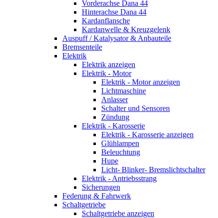
Vorderachse Dana 44
Hinterachse Dana 44
Kardanflansche
Kardanwelle & Kreuzgelenk
Auspuff / Katalysator & Anbauteile
Bremsenteile
Elektrik
Elektrik anzeigen
Elektrik - Motor
Elektrik - Motor anzeigen
Lichtmaschine
Anlasser
Schalter und Sensoren
Zündung
Elektrik - Karosserie
Elektrik - Karosserie anzeigen
Glühlampen
Beleuchtung
Hupe
Licht- Blinker- Bremslichtschalter
Elektrik - Antriebsstrang
Sicherungen
Federung & Fahrwerk
Schaltgetriebe
Schaltgetriebe anzeigen