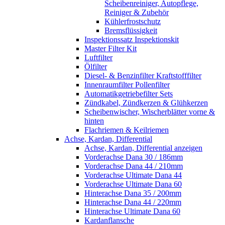
Scheibenreiniger, Autopflege,
Reiniger & Zubehör
Kühlerfrostschutz
Bremsflüssigkeit
Inspektionssatz Inspektionskit
Master Filter Kit
Luftfilter
Ölfilter
Diesel- & Benzinfilter Kraftstofffilter
Innenraumfilter Pollenfilter
Automatikgetriebefilter Sets
Zündkabel, Zündkerzen & Glühkerzen
Scheibenwischer, Wischerblätter vorne &
hinten
Flachriemen & Keilriemen
Achse, Kardan, Differential
Achse, Kardan, Differential anzeigen
Vorderachse Dana 30 / 186mm
Vorderachse Dana 44 / 210mm
Vorderachse Ultimate Dana 44
Vorderachse Ultimate Dana 60
Hinterachse Dana 35 / 200mm
Hinterachse Dana 44 / 220mm
Hinterachse Ultimate Dana 60
Kardanflansche