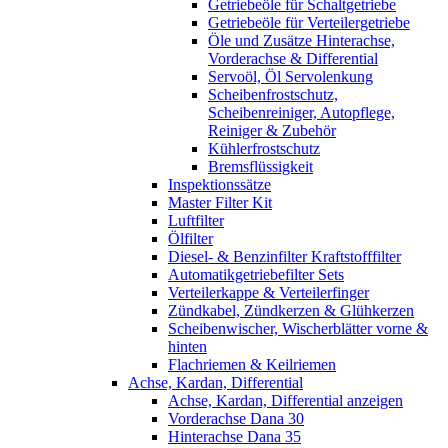
Getriebeöle für Schaltgetriebe
Getriebeöle für Verteilergetriebe
Öle und Zusätze Hinterachse,
Vorderachse & Differential
Servoöl, Öl Servolenkung
Scheibenfrostschutz,
Scheibenreiniger, Autopflege,
Reiniger & Zubehör
Kühlerfrostschutz
Bremsflüssigkeit
Inspektionssätze
Master Filter Kit
Luftfilter
Ölfilter
Diesel- & Benzinfilter Kraftstofffilter
Automatikgetriebefilter Sets
Verteilerkappe & Verteilerfinger
Zündkabel, Zündkerzen & Glühkerzen
Scheibenwischer, Wischerblätter vorne &
hinten
Flachriemen & Keilriemen
Achse, Kardan, Differential
Achse, Kardan, Differential anzeigen
Vorderachse Dana 30
Hinterachse Dana 35