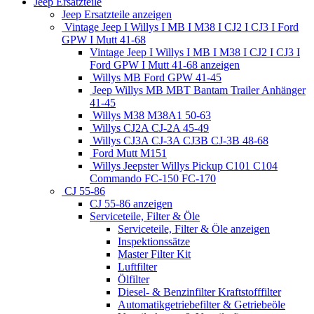
Jeep Ersatzteile
Jeep Ersatzteile anzeigen
Vintage Jeep I Willys I MB I M38 I CJ2 I CJ3 I Ford
GPW I Mutt 41-68
Vintage Jeep I Willys I MB I M38 I CJ2 I CJ3 I
Ford GPW I Mutt 41-68 anzeigen
Willys MB Ford GPW 41-45
Jeep Willys MB MBT Bantam Trailer Anhänger
41-45
Willys M38 M38A1 50-63
Willys CJ2A CJ-2A 45-49
Willys CJ3A CJ-3A CJ3B CJ-3B 48-68
Ford Mutt M151
Willys Jeepster Willys Pickup C101 C104
Commando FC-150 FC-170
CJ 55-86
CJ 55-86 anzeigen
Serviceteile, Filter & Öle
Serviceteile, Filter & Öle anzeigen
Inspektionssätze
Master Filter Kit
Luftfilter
Ölfilter
Diesel- & Benzinfilter Kraftstofffilter
Automatikgetriebefilter & Getriebeöle