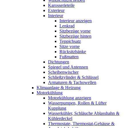
Windschutzscheiben
Karosserieteile
Exterieur
Interieur
Interieur anzeigen
Lenkrad
Sitzbezüge vorne
Sitzbezüge hinten
Teppichsatz
Sitze vorne
Rücksitzbänke
Fußmatten
Dichtungen
Spiegel und Antennen
Scheibenwischer
Schließzylinder & Schlüssel
Armaturen & Tachowellen
Klimaanlage & Heizung
Motorkühlung
Motorkühlung anzeigen
Wasserpumpen, Rollen & Lüfter
Kupplung
Wasserkühler, Schläuche Ablasshahn &
Kühlerdeckel
Thermostate, Thermostat-Gehäuse &