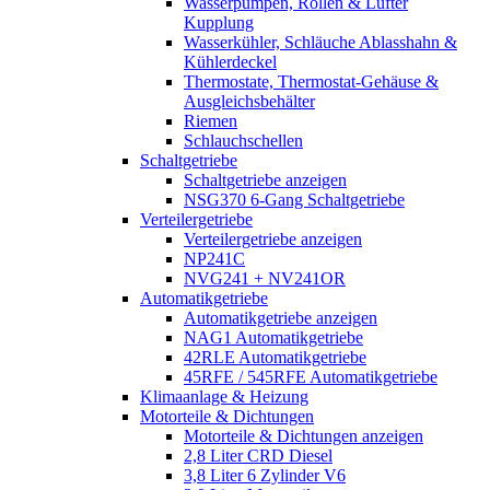
Wasserpumpen, Rollen & Lüfter
Kupplung
Wasserkühler, Schläuche Ablasshahn &
Kühlerdeckel
Thermostate, Thermostat-Gehäuse &
Ausgleichsbehälter
Riemen
Schlauchschellen
Schaltgetriebe
Schaltgetriebe anzeigen
NSG370 6-Gang Schaltgetriebe
Verteilergetriebe
Verteilergetriebe anzeigen
NP241C
NVG241 + NV241OR
Automatikgetriebe
Automatikgetriebe anzeigen
NAG1 Automatikgetriebe
42RLE Automatikgetriebe
45RFE / 545RFE Automatikgetriebe
Klimaanlage & Heizung
Motorteile & Dichtungen
Motorteile & Dichtungen anzeigen
2,8 Liter CRD Diesel
3,8 Liter 6 Zylinder V6