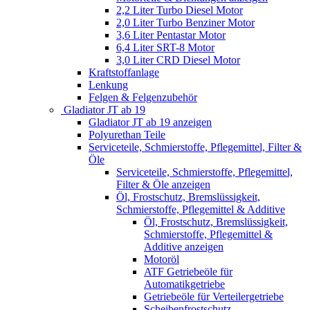
2,2 Liter Turbo Diesel Motor
2,0 Liter Turbo Benziner Motor
3,6 Liter Pentastar Motor
6,4 Liter SRT-8 Motor
3,0 Liter CRD Diesel Motor
Kraftstoffanlage
Lenkung
Felgen & Felgenzubehör
Gladiator JT ab 19
Gladiator JT ab 19 anzeigen
Polyurethan Teile
Serviceteile, Schmierstoffe, Pflegemittel, Filter &
Öle
Serviceteile, Schmierstoffe, Pflegemittel,
Filter & Öle anzeigen
Öl, Frostschutz, Bremslüssigkeit,
Schmierstoffe, Pflegemittel & Additive
Öl, Frostschutz, Bremslüssigkeit,
Schmierstoffe, Pflegemittel &
Additive anzeigen
Motoröl
ATF Getriebeöle für
Automatikgetriebe
Getriebeöle für Verteilergetriebe
Scheibenfrostschutz,