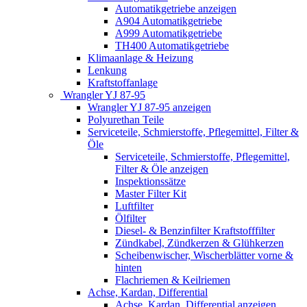
Automatikgetriebe anzeigen
A904 Automatikgetriebe
A999 Automatikgetriebe
TH400 Automatikgetriebe
Klimaanlage & Heizung
Lenkung
Kraftstoffanlage
Wrangler YJ 87-95
Wrangler YJ 87-95 anzeigen
Polyurethan Teile
Serviceteile, Schmierstoffe, Pflegemittel, Filter &
Öle
Serviceteile, Schmierstoffe, Pflegemittel,
Filter & Öle anzeigen
Inspektionssätze
Master Filter Kit
Luftfilter
Ölfilter
Diesel- & Benzinfilter Kraftstofffilter
Zündkabel, Zündkerzen & Glühkerzen
Scheibenwischer, Wischerblätter vorne &
hinten
Flachriemen & Keilriemen
Achse, Kardan, Differential
Achse, Kardan, Differential anzeigen