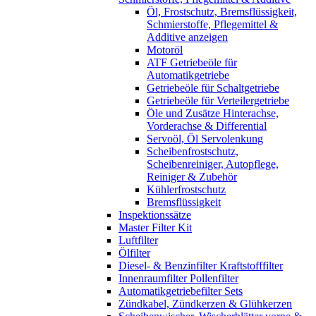
Öl, Frostschutz, Bremsflüssigkeit,
Schmierstoffe, Pflegemittel &
Additive anzeigen
Motoröl
ATF Getriebeöle für
Automatikgetriebe
Getriebeöle für Schaltgetriebe
Getriebeöle für Verteilergetriebe
Öle und Zusätze Hinterachse,
Vorderachse & Differential
Servoöl, Öl Servolenkung
Scheibenfrostschutz,
Scheibenreiniger, Autopflege,
Reiniger & Zubehör
Kühlerfrostschutz
Bremsflüssigkeit
Inspektionssätze
Master Filter Kit
Luftfilter
Ölfilter
Diesel- & Benzinfilter Kraftstofffilter
Innenraumfilter Pollenfilter
Automatikgetriebefilter Sets
Zündkabel, Zündkerzen & Glühkerzen