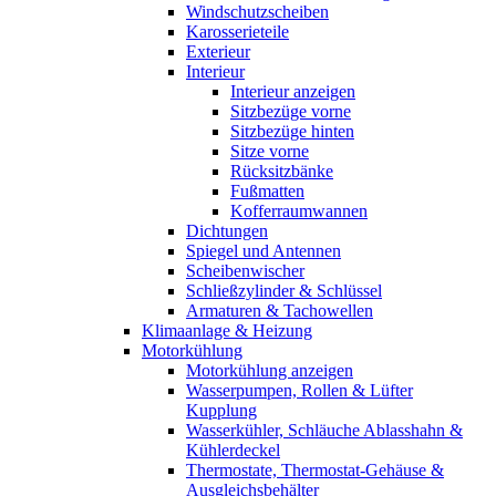
Windschutzscheiben
Karosserieteile
Exterieur
Interieur
Interieur anzeigen
Sitzbezüge vorne
Sitzbezüge hinten
Sitze vorne
Rücksitzbänke
Fußmatten
Kofferraumwannen
Dichtungen
Spiegel und Antennen
Scheibenwischer
Schließzylinder & Schlüssel
Armaturen & Tachowellen
Klimaanlage & Heizung
Motorkühlung
Motorkühlung anzeigen
Wasserpumpen, Rollen & Lüfter
Kupplung
Wasserkühler, Schläuche Ablasshahn &
Kühlerdeckel
Thermostate, Thermostat-Gehäuse &
Ausgleichsbehälter