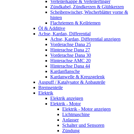
Verteilerkappe & Verteilerfinger
Zündkabel, Zündkerzen & Glühkerzen
Scheibenwischer, Wischerblätter vorne &
hinten
Flachriemen & Keilriemen
Öl & Additive
Achse, Kardan, Differential
Achse, Kardan, Differential anzeigen
Vorderachse Dana 25
Hinterachse Dana 27
Vorderachse Dana 30
Hinterachse AMC 20
Hinterachse Dana 44
Kardanflansche
Kardanwelle & Kreuzgelenk
Auspuff / Katalysator & Anbauteile
Bremsenteile
Elektrik
Elektrik anzeigen
Elektrik - Motor
Elektrik - Motor anzeigen
Lichtmaschine
Anlasser
Schalter und Sensoren
Zündung