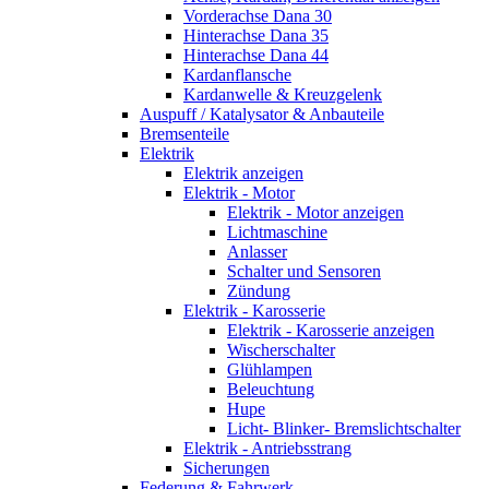
Vorderachse Dana 30
Hinterachse Dana 35
Hinterachse Dana 44
Kardanflansche
Kardanwelle & Kreuzgelenk
Auspuff / Katalysator & Anbauteile
Bremsenteile
Elektrik
Elektrik anzeigen
Elektrik - Motor
Elektrik - Motor anzeigen
Lichtmaschine
Anlasser
Schalter und Sensoren
Zündung
Elektrik - Karosserie
Elektrik - Karosserie anzeigen
Wischerschalter
Glühlampen
Beleuchtung
Hupe
Licht- Blinker- Bremslichtschalter
Elektrik - Antriebsstrang
Sicherungen
Federung & Fahrwerk