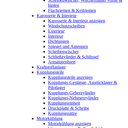
Scheibenwischer, Wischerblätter vorne &
hinten
Flachriemen & Keilriemen
Karosserie & Interieur
Karosserie & Interieur anzeigen
Windschutzscheiben
Exterieur
Interieur
Dichtungen
Spiegel und Antennen
Scheibenwischer
Schließzylinder & Schlüssel
Armaturenbrett
Kraftstoffanlage
Kupplungsteile
Kupplungsteile anzeigen
Kupplungs-Gestänge, Ausrücklager &
Pilotlager
Kupplungs-Geberzylinder
Kupplungs-Nehmerzylinder
Kupplungseinheit
Druckplatte & Scheibe
Kupplungssätze
Motorkühlung
Motorkühlung anzeigen