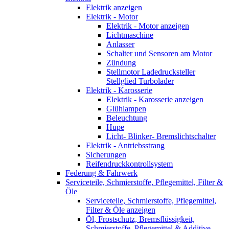
Elektrik anzeigen
Elektrik - Motor
Elektrik - Motor anzeigen
Lichtmaschine
Anlasser
Schalter und Sensoren am Motor
Zündung
Stellmotor Ladedrucksteller
Stellglied Turbolader
Elektrik - Karosserie
Elektrik - Karosserie anzeigen
Glühlampen
Beleuchtung
Hupe
Licht- Blinker- Bremslichtschalter
Elektrik - Antriebsstrang
Sicherungen
Reifendruckkontrollsystem
Federung & Fahrwerk
Serviceteile, Schmierstoffe, Pflegemittel, Filter &
Öle
Serviceteile, Schmierstoffe, Pflegemittel,
Filter & Öle anzeigen
Öl, Frostschutz, Bremsflüssigkeit,
Schmierstoffe, Pflegemittel & Additive