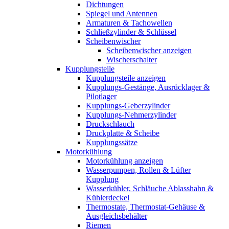
Dichtungen
Spiegel und Antennen
Armaturen & Tachowellen
Schließzylinder & Schlüssel
Scheibenwischer
Scheibenwischer anzeigen
Wischerschalter
Kupplungsteile
Kupplungsteile anzeigen
Kupplungs-Gestänge, Ausrücklager &
Pilotlager
Kupplungs-Geberzylinder
Kupplungs-Nehmerzylinder
Druckschlauch
Druckplatte & Scheibe
Kupplungssätze
Motorkühlung
Motorkühlung anzeigen
Wasserpumpen, Rollen & Lüfter
Kupplung
Wasserkühler, Schläuche Ablasshahn &
Kühlerdeckel
Thermostate, Thermostat-Gehäuse &
Ausgleichsbehälter
Riemen