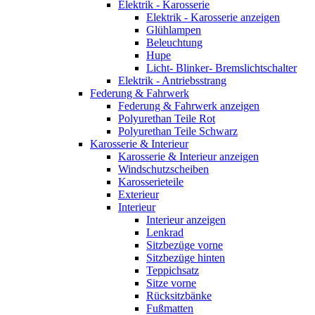
Elektrik - Karosserie
Elektrik - Karosserie anzeigen
Glühlampen
Beleuchtung
Hupe
Licht- Blinker- Bremslichtschalter
Elektrik - Antriebsstrang
Federung & Fahrwerk
Federung & Fahrwerk anzeigen
Polyurethan Teile Rot
Polyurethan Teile Schwarz
Karosserie & Interieur
Karosserie & Interieur anzeigen
Windschutzscheiben
Karosserieteile
Exterieur
Interieur
Interieur anzeigen
Lenkrad
Sitzbezüge vorne
Sitzbezüge hinten
Teppichsatz
Sitze vorne
Rücksitzbänke
Fußmatten