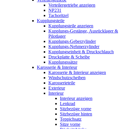
Verteilergetriebe anzeigen
NP231
Tachoritzel
Kupplungsteile
Kupplungsteile anzeigen
Kupplungs-Gestänge, Ausrücklager &
Pilotlager
Kupplungs-Geberzylinder
Kupplungs-Nehmerzylinder
Kupplungseinheit & Druckschlauch
Druckplatte & Scheibe
Kupplungssätze
Karosserie & Interieur
Karosserie & Interieur anzeigen
Windschutzscheiben
Karosserieteile
Exterieur
Interieur
Interieur anzeigen
Lenkrad
Sitzbezüge vorne
Sitzbezüge hinten
Teppichsatz
Sitze vorne