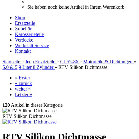
Sie haben noch keine Artikel in Ihrem Warenkorb.
Shop
Ersatzteile
Zubehör
Karosserieteile
Verdecke
Werkstatt Service
Kontakt
Startseite
»
Jeep Ersatzteile
»
CJ 55-86
»
Motorteile & Dichtungen
»
5,0 & 5,9 Liter 8 Zylinder
»
RTV Silikon Dichtmasse
« Erster
« zurück
weiter »
Letzter »
120
Artikel in dieser Kategorie
RTV Silikon Dichtmasse
RTV Silikon Dichtmasse