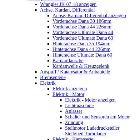
Wrangler JK 07-18 anzeigen
Achse, Kardan, Differential
Achse, Kardan, Differential anzeigen
Vorderachse Dana 30 186mm
Vorderachse Dana 44 226mm
Vorderachse Ultimate Dana 44
Vorderachse Ultimate Dana 60
Hinterachse Dana 35 194mm
Hinterachse Dana 44 226mm
Hinterachse Ultimate Dana 60
Kardanflansche
Kardanwelle & Kreuzgelenk
Auspuff / Katalysator & Anbauteile
Bremsenteile
Elektrik
Elektrik anzeigen
Elektrik - Motor
Elektrik - Motor anzeigen
Lichtmaschine
Anlasser
Schalter und Sensoren am Motor
Zündung
Stellmotor Ladedrucksteller
Stellglied Turbolader
Elektrik - Karosserie