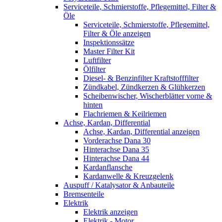
Serviceteile, Schmierstoffe, Pflegemittel, Filter &
Öle
Serviceteile, Schmierstoffe, Pflegemittel,
Filter & Öle anzeigen
Inspektionssätze
Master Filter Kit
Luftfilter
Ölfilter
Diesel- & Benzinfilter Kraftstofffilter
Zündkabel, Zündkerzen & Glühkerzen
Scheibenwischer, Wischerblätter vorne &
hinten
Flachriemen & Keilriemen
Achse, Kardan, Differential
Achse, Kardan, Differential anzeigen
Vorderachse Dana 30
Hinterachse Dana 35
Hinterachse Dana 44
Kardanflansche
Kardanwelle & Kreuzgelenk
Auspuff / Katalysator & Anbauteile
Bremsenteile
Elektrik
Elektrik anzeigen
Elektrik - Motor