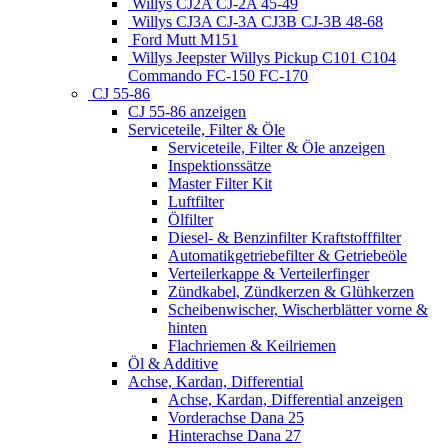
Willys CJ2A CJ-2A 45-49
Willys CJ3A CJ-3A CJ3B CJ-3B 48-68
Ford Mutt M151
Willys Jeepster Willys Pickup C101 C104
Commando FC-150 FC-170
CJ 55-86
CJ 55-86 anzeigen
Serviceteile, Filter & Öle
Serviceteile, Filter & Öle anzeigen
Inspektionssätze
Master Filter Kit
Luftfilter
Ölfilter
Diesel- & Benzinfilter Kraftstofffilter
Automatikgetriebefilter & Getriebeöle
Verteilerkappe & Verteilerfinger
Zündkabel, Zündkerzen & Glühkerzen
Scheibenwischer, Wischerblätter vorne &
hinten
Flachriemen & Keilriemen
Öl & Additive
Achse, Kardan, Differential
Achse, Kardan, Differential anzeigen
Vorderachse Dana 25
Hinterachse Dana 27