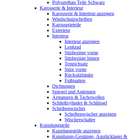
Polyurethan Teile Schwarz
Karosserie & Interieur
Karosserie & Interieur anzeigen
Windschutzscheiben
Karosserieteile
Exterieur
Interieur
Interieur anzeigen
Lenkrad
Sitzbezüge vorne
Sitzbezüge hinten
Teppichsatz
Sitze vorne
Rücksitzbänke
Fußmatten
Dichtungen
Spiegel und Antennen
Armaturen & Tachowellen
Schließzylinder & Schlüssel
Scheibenwischer
Scheibenwischer anzeigen
Wischerschalter
Kupplungsteile
Kupplungsteile anzeigen
Kupplungs-Gestänge, Ausrücklager &