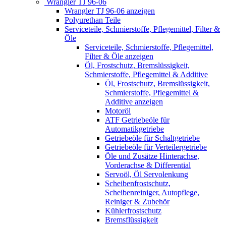
Wrangler TJ 96-06
Wrangler TJ 96-06 anzeigen
Polyurethan Teile
Serviceteile, Schmierstoffe, Pflegemittel, Filter &
Öle
Serviceteile, Schmierstoffe, Pflegemittel,
Filter & Öle anzeigen
Öl, Frostschutz, Bremslüssigkeit,
Schmierstoffe, Pflegemittel & Additive
Öl, Frostschutz, Bremslüssigkeit,
Schmierstoffe, Pflegemittel &
Additive anzeigen
Motoröl
ATF Getriebeöle für
Automatikgetriebe
Getriebeöle für Schaltgetriebe
Getriebeöle für Verteilergetriebe
Öle und Zusätze Hinterachse,
Vorderachse & Differential
Servoöl, Öl Servolenkung
Scheibenfrostschutz,
Scheibenreiniger, Autopflege,
Reiniger & Zubehör
Kühlerfrostschutz
Bremsflüssigkeit