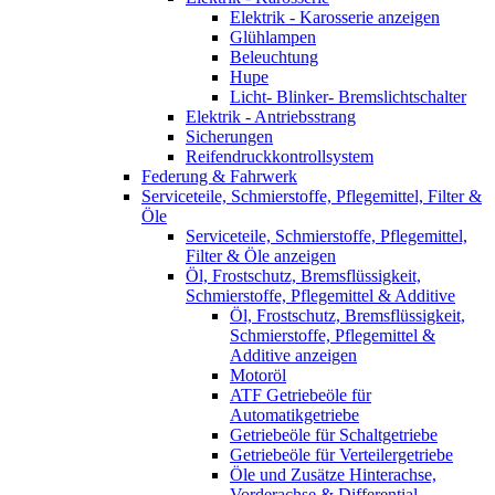
Elektrik - Karosserie anzeigen
Glühlampen
Beleuchtung
Hupe
Licht- Blinker- Bremslichtschalter
Elektrik - Antriebsstrang
Sicherungen
Reifendruckkontrollsystem
Federung & Fahrwerk
Serviceteile, Schmierstoffe, Pflegemittel, Filter &
Öle
Serviceteile, Schmierstoffe, Pflegemittel,
Filter & Öle anzeigen
Öl, Frostschutz, Bremsflüssigkeit,
Schmierstoffe, Pflegemittel & Additive
Öl, Frostschutz, Bremsflüssigkeit,
Schmierstoffe, Pflegemittel &
Additive anzeigen
Motoröl
ATF Getriebeöle für
Automatikgetriebe
Getriebeöle für Schaltgetriebe
Getriebeöle für Verteilergetriebe
Öle und Zusätze Hinterachse,
Vorderachse & Differential