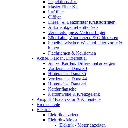
Inspektionssätze
Master Filter Kit
Luftfilter
Ölfilter
Diesel- & Benzinfilter Kraftstofffilter
Automatikgetriebefilter Sets
Verteilerkappe & Verteilerfinger
Zündkabel, Zündkerzen & Glühkerzen
Scheibenwischer, Wischerblätter vorne &
hinten
Flachriemen & Keilriemen
Achse, Kardan, Differential
Achse, Kardan, Differential anzeigen
Vorderachse Dana 30
Hinterachse Dana 35
Vorderachse Dana 44
Hinterachse Dana 44
Kardanflansche
Kardanwelle & Kreuzgelenk
Auspuff / Katalysator & Anbauteile
Bremsenteile
Elektrik
Elektrik anzeigen
Elektrik - Motor
Elektrik - Motor anzeigen