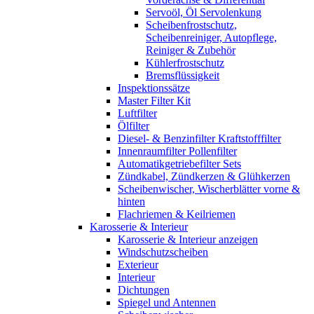
Servoöl, Öl Servolenkung
Scheibenfrostschutz,
Scheibenreiniger, Autopflege,
Reiniger & Zubehör
Kühlerfrostschutz
Bremsflüssigkeit
Inspektionssätze
Master Filter Kit
Luftfilter
Ölfilter
Diesel- & Benzinfilter Kraftstofffilter
Innenraumfilter Pollenfilter
Automatikgetriebefilter Sets
Zündkabel, Zündkerzen & Glühkerzen
Scheibenwischer, Wischerblätter vorne &
hinten
Flachriemen & Keilriemen
Karosserie & Interieur
Karosserie & Interieur anzeigen
Windschutzscheiben
Exterieur
Interieur
Dichtungen
Spiegel und Antennen