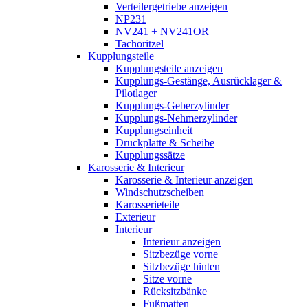
Verteilergetriebe anzeigen
NP231
NV241 + NV241OR
Tachoritzel
Kupplungsteile
Kupplungsteile anzeigen
Kupplungs-Gestänge, Ausrücklager &
Pilotlager
Kupplungs-Geberzylinder
Kupplungs-Nehmerzylinder
Kupplungseinheit
Druckplatte & Scheibe
Kupplungssätze
Karosserie & Interieur
Karosserie & Interieur anzeigen
Windschutzscheiben
Karosserieteile
Exterieur
Interieur
Interieur anzeigen
Sitzbezüge vorne
Sitzbezüge hinten
Sitze vorne
Rücksitzbänke
Fußmatten