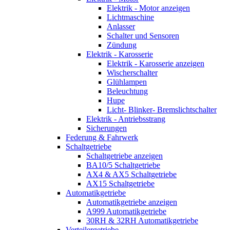
Elektrik - Motor anzeigen
Lichtmaschine
Anlasser
Schalter und Sensoren
Zündung
Elektrik - Karosserie
Elektrik - Karosserie anzeigen
Wischerschalter
Glühlampen
Beleuchtung
Hupe
Licht- Blinker- Bremslichtschalter
Elektrik - Antriebsstrang
Sicherungen
Federung & Fahrwerk
Schaltgetriebe
Schaltgetriebe anzeigen
BA10/5 Schaltgetriebe
AX4 & AX5 Schaltgetriebe
AX15 Schaltgetriebe
Automatikgetriebe
Automatikgetriebe anzeigen
A999 Automatikgetriebe
30RH & 32RH Automatikgetriebe
Verteilergetriebe