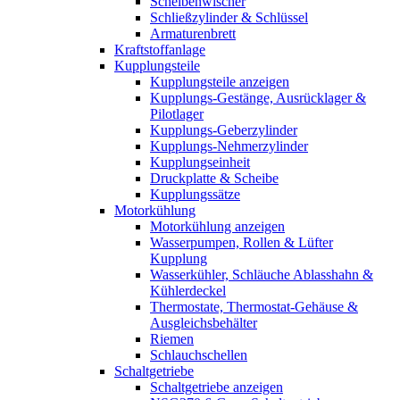
Scheibenwischer
Schließzylinder & Schlüssel
Armaturenbrett
Kraftstoffanlage
Kupplungsteile
Kupplungsteile anzeigen
Kupplungs-Gestänge, Ausrücklager &
Pilotlager
Kupplungs-Geberzylinder
Kupplungs-Nehmerzylinder
Kupplungseinheit
Druckplatte & Scheibe
Kupplungssätze
Motorkühlung
Motorkühlung anzeigen
Wasserpumpen, Rollen & Lüfter
Kupplung
Wasserkühler, Schläuche Ablasshahn &
Kühlerdeckel
Thermostate, Thermostat-Gehäuse &
Ausgleichsbehälter
Riemen
Schlauchschellen
Schaltgetriebe
Schaltgetriebe anzeigen