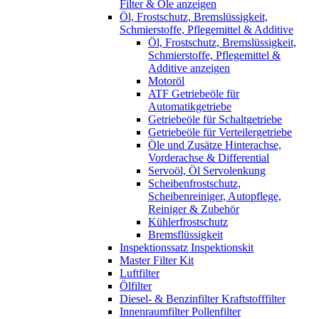
Filter & Öle anzeigen
Öl, Frostschutz, Bremslüssigkeit,
Schmierstoffe, Pflegemittel & Additive
Öl, Frostschutz, Bremslüssigkeit,
Schmierstoffe, Pflegemittel &
Additive anzeigen
Motoröl
ATF Getriebeöle für
Automatikgetriebe
Getriebeöle für Schaltgetriebe
Getriebeöle für Verteilergetriebe
Öle und Zusätze Hinterachse,
Vorderachse & Differential
Servoöl, Öl Servolenkung
Scheibenfrostschutz,
Scheibenreiniger, Autopflege,
Reiniger & Zubehör
Kühlerfrostschutz
Bremsflüssigkeit
Inspektionssatz Inspektionskit
Master Filter Kit
Luftfilter
Ölfilter
Diesel- & Benzinfilter Kraftstofffilter
Innenraumfilter Pollenfilter