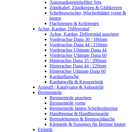
Automatikgetriebefilter Sets
Zündkabel, Zündkerzen & Glühkerzen
Scheibenwischer, Wischerblätter vorne &
hinten
Flachriemen & Keilriemen
Achse, Kardan, Differential
Achse, Kardan, Differential anzeigen
Vorderachse Dana 30 / 186mm
Vorderachse Dana 44 / 210mm
Vorderachse Ultimate Dana 44
Vorderachse Ultimate Dana 60
Hinterachse Dana 35 / 200mm
Hinterachse Dana 44 / 220mm
Hinterachse Ultimate Dana 60
Kardanflansche
Kardanwelle & Kreuzgelenk
Auspuff / Katalysator & Anbauteile
Bremsenteile
Bremsenteile anzeigen
Bremsenteile vorne
Bremsenteile hinten Scheibenbremse
Handbremse & Handbremsseile
Bremsleitungen & Bremsschläuche
Kleinteile & Sonstiges für Bremse hinten
Elektrik