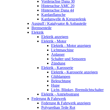
Vorderachse Dana 30
Hinterachse AMC 20
Hinterachse Dana 44
Kardanflansche
Kardanwelle & Kreuzgelenk
Auspuff / Katalysator & Anbauteile
Bremsenteile
Elektrik
Elektrik anzeigen
Elektrik - Motor
Elektrik - Motor anzeigen
Lichtmaschine
Anlasser
Schalter und Sensoren
Zündung
Elektrik - Karosserie
Elektrik - Karosserie anzeigen
Glühlampen
Beleuchtung
Hupe
Licht- Blinker- Bremslichtschalter
Elektrik - Antriebsstrang
Federung & Fahrwerk
Federung & Fahrwerk anzeigen
Polyurethan Teile Rot