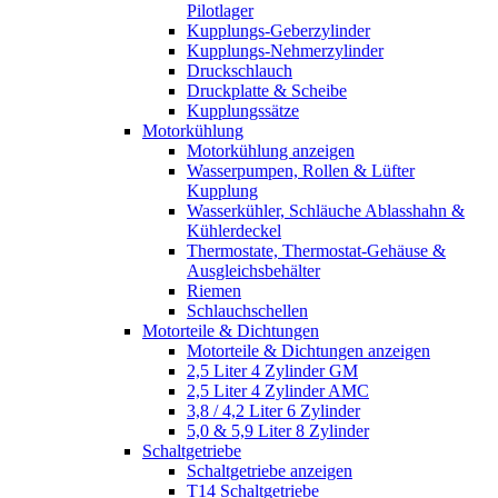
Pilotlager
Kupplungs-Geberzylinder
Kupplungs-Nehmerzylinder
Druckschlauch
Druckplatte & Scheibe
Kupplungssätze
Motorkühlung
Motorkühlung anzeigen
Wasserpumpen, Rollen & Lüfter
Kupplung
Wasserkühler, Schläuche Ablasshahn &
Kühlerdeckel
Thermostate, Thermostat-Gehäuse &
Ausgleichsbehälter
Riemen
Schlauchschellen
Motorteile & Dichtungen
Motorteile & Dichtungen anzeigen
2,5 Liter 4 Zylinder GM
2,5 Liter 4 Zylinder AMC
3,8 / 4,2 Liter 6 Zylinder
5,0 & 5,9 Liter 8 Zylinder
Schaltgetriebe
Schaltgetriebe anzeigen
T14 Schaltgetriebe