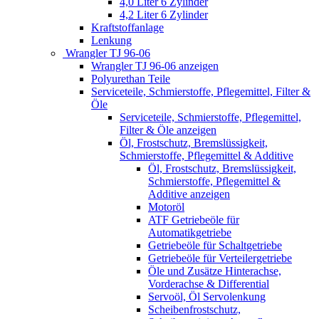
4,0 Liter 6 Zylinder
4,2 Liter 6 Zylinder
Kraftstoffanlage
Lenkung
Wrangler TJ 96-06
Wrangler TJ 96-06 anzeigen
Polyurethan Teile
Serviceteile, Schmierstoffe, Pflegemittel, Filter &
Öle
Serviceteile, Schmierstoffe, Pflegemittel,
Filter & Öle anzeigen
Öl, Frostschutz, Bremslüssigkeit,
Schmierstoffe, Pflegemittel & Additive
Öl, Frostschutz, Bremslüssigkeit,
Schmierstoffe, Pflegemittel &
Additive anzeigen
Motoröl
ATF Getriebeöle für
Automatikgetriebe
Getriebeöle für Schaltgetriebe
Getriebeöle für Verteilergetriebe
Öle und Zusätze Hinterachse,
Vorderachse & Differential
Servoöl, Öl Servolenkung
Scheibenfrostschutz,