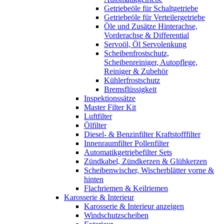
Getriebeöle für Schaltgetriebe
Getriebeöle für Verteilergetriebe
Öle und Zusätze Hinterachse,
Vorderachse & Differential
Servoöl, Öl Servolenkung
Scheibenfrostschutz,
Scheibenreiniger, Autopflege,
Reiniger & Zubehör
Kühlerfrostschutz
Bremsflüssigkeit
Inspektionssätze
Master Filter Kit
Luftfilter
Ölfilter
Diesel- & Benzinfilter Kraftstofffilter
Innenraumfilter Pollenfilter
Automatikgetriebefilter Sets
Zündkabel, Zündkerzen & Glühkerzen
Scheibenwischer, Wischerblätter vorne &
hinten
Flachriemen & Keilriemen
Karosserie & Interieur
Karosserie & Interieur anzeigen
Windschutzscheiben