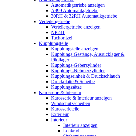
Automatikgetriebe anzeigen
A999 Automatikgetriebe
30RH & 32RH Automatikgetriebe
Verteilergetriebe
Verteilergetriebe anzeigen
NP231
Tachoritzel
Kupplungsteile
Kupplungsteile anzeigen
Kupplungs-Gestänge, Ausrücklager &
Pilotlager
Kupplungs-Geberzylinder
Kupplungs-Nehmerzylinder
Kupplungseinheit & Druckschlauch
Druckplatte & Scheibe
Kupplungssätze
Karosserie & Interieur
Karosserie & Interieur anzeigen
Windschutzscheiben
Karosserieteile
Exterieur
Interieur
Interieur anzeigen
Lenkrad