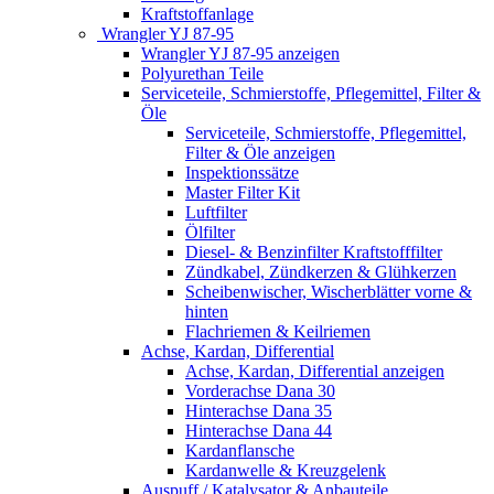
Kraftstoffanlage
Wrangler YJ 87-95
Wrangler YJ 87-95 anzeigen
Polyurethan Teile
Serviceteile, Schmierstoffe, Pflegemittel, Filter &
Öle
Serviceteile, Schmierstoffe, Pflegemittel,
Filter & Öle anzeigen
Inspektionssätze
Master Filter Kit
Luftfilter
Ölfilter
Diesel- & Benzinfilter Kraftstofffilter
Zündkabel, Zündkerzen & Glühkerzen
Scheibenwischer, Wischerblätter vorne &
hinten
Flachriemen & Keilriemen
Achse, Kardan, Differential
Achse, Kardan, Differential anzeigen
Vorderachse Dana 30
Hinterachse Dana 35
Hinterachse Dana 44
Kardanflansche
Kardanwelle & Kreuzgelenk
Auspuff / Katalysator & Anbauteile