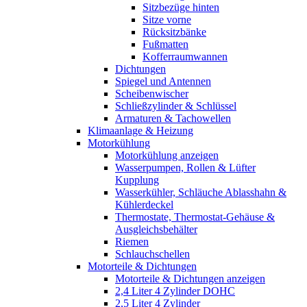
Sitzbezüge hinten
Sitze vorne
Rücksitzbänke
Fußmatten
Kofferraumwannen
Dichtungen
Spiegel und Antennen
Scheibenwischer
Schließzylinder & Schlüssel
Armaturen & Tachowellen
Klimaanlage & Heizung
Motorkühlung
Motorkühlung anzeigen
Wasserpumpen, Rollen & Lüfter
Kupplung
Wasserkühler, Schläuche Ablasshahn &
Kühlerdeckel
Thermostate, Thermostat-Gehäuse &
Ausgleichsbehälter
Riemen
Schlauchschellen
Motorteile & Dichtungen
Motorteile & Dichtungen anzeigen
2,4 Liter 4 Zylinder DOHC
2,5 Liter 4 Zylinder