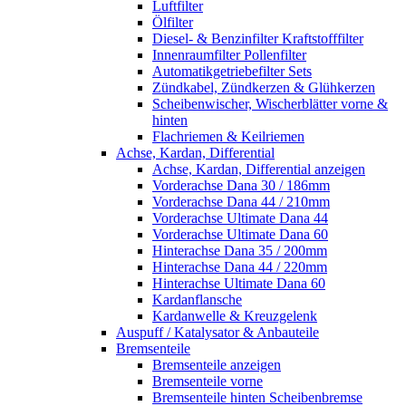
Luftfilter
Ölfilter
Diesel- & Benzinfilter Kraftstofffilter
Innenraumfilter Pollenfilter
Automatikgetriebefilter Sets
Zündkabel, Zündkerzen & Glühkerzen
Scheibenwischer, Wischerblätter vorne &
hinten
Flachriemen & Keilriemen
Achse, Kardan, Differential
Achse, Kardan, Differential anzeigen
Vorderachse Dana 30 / 186mm
Vorderachse Dana 44 / 210mm
Vorderachse Ultimate Dana 44
Vorderachse Ultimate Dana 60
Hinterachse Dana 35 / 200mm
Hinterachse Dana 44 / 220mm
Hinterachse Ultimate Dana 60
Kardanflansche
Kardanwelle & Kreuzgelenk
Auspuff / Katalysator & Anbauteile
Bremsenteile
Bremsenteile anzeigen
Bremsenteile vorne
Bremsenteile hinten Scheibenbremse