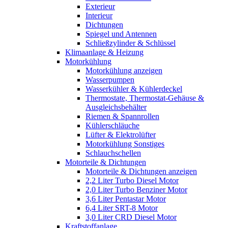
Exterieur
Interieur
Dichtungen
Spiegel und Antennen
Schließzylinder & Schlüssel
Klimaanlage & Heizung
Motorkühlung
Motorkühlung anzeigen
Wasserpumpen
Wasserkühler & Kühlerdeckel
Thermostate, Thermostat-Gehäuse &
Ausgleichsbehälter
Riemen & Spannrollen
Kühlerschläuche
Lüfter & Elektrolüfter
Motorkühlung Sonstiges
Schlauchschellen
Motorteile & Dichtungen
Motorteile & Dichtungen anzeigen
2,2 Liter Turbo Diesel Motor
2,0 Liter Turbo Benziner Motor
3,6 Liter Pentastar Motor
6,4 Liter SRT-8 Motor
3,0 Liter CRD Diesel Motor
Kraftstoffanlage