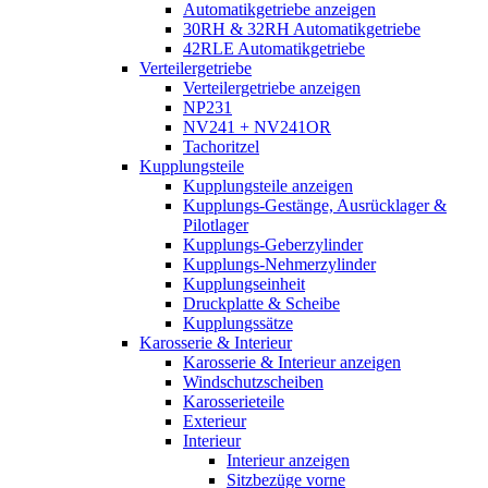
Automatikgetriebe anzeigen
30RH & 32RH Automatikgetriebe
42RLE Automatikgetriebe
Verteilergetriebe
Verteilergetriebe anzeigen
NP231
NV241 + NV241OR
Tachoritzel
Kupplungsteile
Kupplungsteile anzeigen
Kupplungs-Gestänge, Ausrücklager &
Pilotlager
Kupplungs-Geberzylinder
Kupplungs-Nehmerzylinder
Kupplungseinheit
Druckplatte & Scheibe
Kupplungssätze
Karosserie & Interieur
Karosserie & Interieur anzeigen
Windschutzscheiben
Karosserieteile
Exterieur
Interieur
Interieur anzeigen
Sitzbezüge vorne