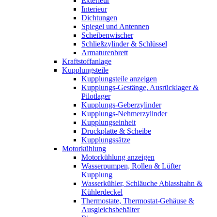
Exterieur
Interieur
Dichtungen
Spiegel und Antennen
Scheibenwischer
Schließzylinder & Schlüssel
Armaturenbrett
Kraftstoffanlage
Kupplungsteile
Kupplungsteile anzeigen
Kupplungs-Gestänge, Ausrücklager &
Pilotlager
Kupplungs-Geberzylinder
Kupplungs-Nehmerzylinder
Kupplungseinheit
Druckplatte & Scheibe
Kupplungssätze
Motorkühlung
Motorkühlung anzeigen
Wasserpumpen, Rollen & Lüfter
Kupplung
Wasserkühler, Schläuche Ablasshahn &
Kühlerdeckel
Thermostate, Thermostat-Gehäuse &
Ausgleichsbehälter