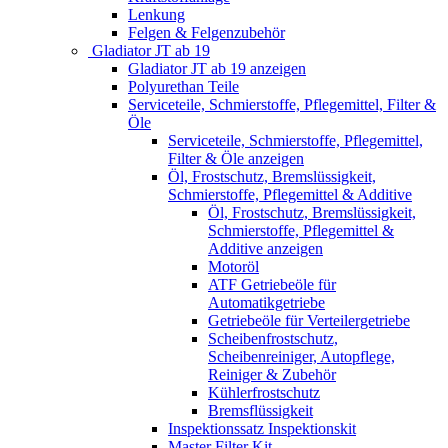
Lenkung
Felgen & Felgenzubehör
Gladiator JT ab 19
Gladiator JT ab 19 anzeigen
Polyurethan Teile
Serviceteile, Schmierstoffe, Pflegemittel, Filter &
Öle
Serviceteile, Schmierstoffe, Pflegemittel,
Filter & Öle anzeigen
Öl, Frostschutz, Bremslüssigkeit,
Schmierstoffe, Pflegemittel & Additive
Öl, Frostschutz, Bremslüssigkeit,
Schmierstoffe, Pflegemittel &
Additive anzeigen
Motoröl
ATF Getriebeöle für
Automatikgetriebe
Getriebeöle für Verteilergetriebe
Scheibenfrostschutz,
Scheibenreiniger, Autopflege,
Reiniger & Zubehör
Kühlerfrostschutz
Bremsflüssigkeit
Inspektionssatz Inspektionskit
Master Filter Kit