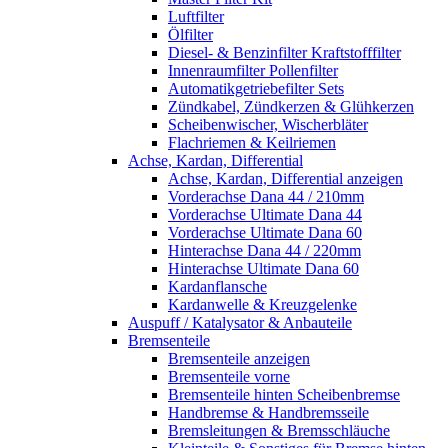
Luftfilter
Ölfilter
Diesel- & Benzinfilter Kraftstofffilter
Innenraumfilter Pollenfilter
Automatikgetriebefilter Sets
Zündkabel, Zündkerzen & Glühkerzen
Scheibenwischer, Wischerbläter
Flachriemen & Keilriemen
Achse, Kardan, Differential
Achse, Kardan, Differential anzeigen
Vorderachse Dana 44 / 210mm
Vorderachse Ultimate Dana 44
Vorderachse Ultimate Dana 60
Hinterachse Dana 44 / 220mm
Hinterachse Ultimate Dana 60
Kardanflansche
Kardanwelle & Kreuzgelenke
Auspuff / Katalysator & Anbauteile
Bremsenteile
Bremsenteile anzeigen
Bremsenteile vorne
Bremsenteile hinten Scheibenbremse
Handbremse & Handbremsseile
Bremsleitungen & Bremsschläuche