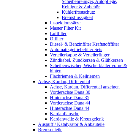
Scheibenreiniger, Autopflege,
Reiniger & Zubehör
Kühlerfrostschutz
Bremsflüssigkeit
Inspektionssätze
Master Filter Kit
Luftfilter
Ölfilter
Diesel- & Benzinfilter Kraftstofffilter
Automatikgetriebefilter Sets
Verteilerkappe & Verteilerfinger
Zündkabel, Zündkerzen & Glühkerzen
Scheibenwischer, Wischerblätter vorne &
hinten
Flachriemen & Keilriemen
Achse, Kardan, Differential
Achse, Kardan, Differential anzeigen
Vorderachse Dana 30
Hinterachse Dana 35
Vorderachse Dana 44
Hinterachse Dana 44
Kardanflansche
Kardanwelle & Kreuzgelenk
Auspuff / Katalysator & Anbauteile
Bremsenteile