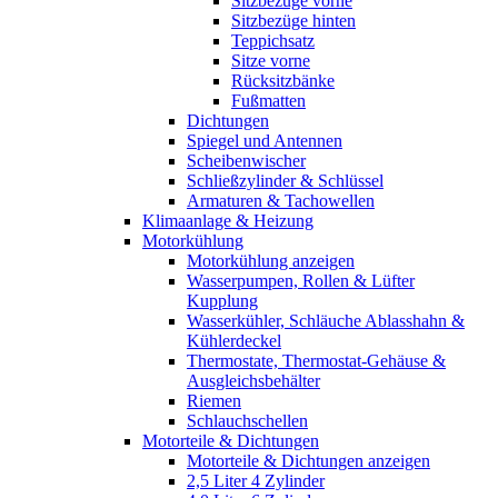
Sitzbezüge vorne
Sitzbezüge hinten
Teppichsatz
Sitze vorne
Rücksitzbänke
Fußmatten
Dichtungen
Spiegel und Antennen
Scheibenwischer
Schließzylinder & Schlüssel
Armaturen & Tachowellen
Klimaanlage & Heizung
Motorkühlung
Motorkühlung anzeigen
Wasserpumpen, Rollen & Lüfter
Kupplung
Wasserkühler, Schläuche Ablasshahn &
Kühlerdeckel
Thermostate, Thermostat-Gehäuse &
Ausgleichsbehälter
Riemen
Schlauchschellen
Motorteile & Dichtungen
Motorteile & Dichtungen anzeigen
2,5 Liter 4 Zylinder