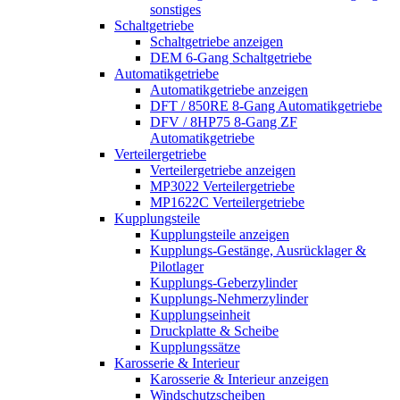
sonstiges
Schaltgetriebe
Schaltgetriebe anzeigen
DEM 6-Gang Schaltgetriebe
Automatikgetriebe
Automatikgetriebe anzeigen
DFT / 850RE 8-Gang Automatikgetriebe
DFV / 8HP75 8-Gang ZF
Automatikgetriebe
Verteilergetriebe
Verteilergetriebe anzeigen
MP3022 Verteilergetriebe
MP1622C Verteilergetriebe
Kupplungsteile
Kupplungsteile anzeigen
Kupplungs-Gestänge, Ausrücklager &
Pilotlager
Kupplungs-Geberzylinder
Kupplungs-Nehmerzylinder
Kupplungseinheit
Druckplatte & Scheibe
Kupplungssätze
Karosserie & Interieur
Karosserie & Interieur anzeigen
Windschutzscheiben