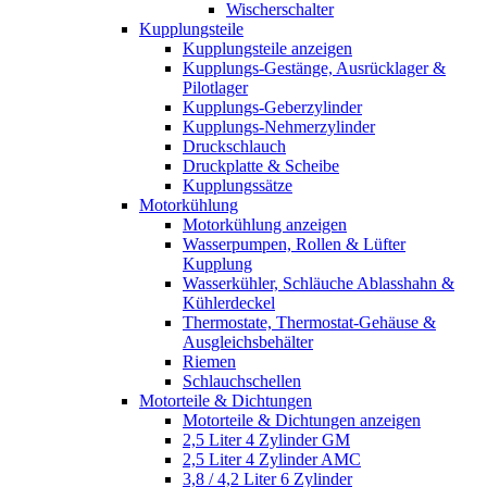
Wischerschalter
Kupplungsteile
Kupplungsteile anzeigen
Kupplungs-Gestänge, Ausrücklager &
Pilotlager
Kupplungs-Geberzylinder
Kupplungs-Nehmerzylinder
Druckschlauch
Druckplatte & Scheibe
Kupplungssätze
Motorkühlung
Motorkühlung anzeigen
Wasserpumpen, Rollen & Lüfter
Kupplung
Wasserkühler, Schläuche Ablasshahn &
Kühlerdeckel
Thermostate, Thermostat-Gehäuse &
Ausgleichsbehälter
Riemen
Schlauchschellen
Motorteile & Dichtungen
Motorteile & Dichtungen anzeigen
2,5 Liter 4 Zylinder GM
2,5 Liter 4 Zylinder AMC
3,8 / 4,2 Liter 6 Zylinder