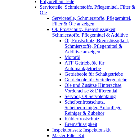
Polyurethan Teile
Serviceteile, Schmierstoffe, Pflegemittel, Filter &
Öle
Serviceteile, Schmierstoffe, Pflegemittel,
Filter & Öle anzeigen
Öl, Frostschutz, Bremslüssigkeit,
Schmierstoffe, Pflegemittel & Additive
Öl, Frostschutz, Bremslüssigkeit,
Schmierstoffe, Pflegemittel &
Additive anzeigen
Motoröl
ATF Getriebeöle für
Automatikgetriebe
Getriebeöle für Schaltgetriebe
Getriebeöle für Verteilergetriebe
Öle und Zusätze Hinterachse,
Vorderachse & Differential
Servoöl, Öl Servolenkung
Scheibenfrostschutz,
Scheibenreiniger, Autopflege,
Reiniger & Zubehör
Kühlerfrostschutz
Bremsflüssigkeit
Inspektionssatz Inspektionskit
Master Filter Kit