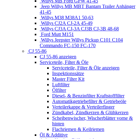
Willys MB Ford GPW 41-45
Jeep Willys MB MBT Bantam Trailer Anhänger
41-45
Willys M38 M38A1 50-63
Willys CJ2A CJ-2A 45-49
Willys CJ3A CJ-3A CJ3B CJ-3B 48-68
Ford Mutt M151
Willys Jeepster Willys Pickup C101 C104
Commando FC-150 FC-170
CJ 55-86
CJ 55-86 anzeigen
Serviceteile, Filter & Öle
Serviceteile, Filter & Öle anzeigen
Inspektionssätze
Master Filter Kit
Luftfilter
Ölfilter
Diesel- & Benzinfilter Kraftstofffilter
Automatikgetriebefilter & Getriebeöle
Verteilerkappe & Verteilerfinger
Zündkabel, Zündkerzen & Glühkerzen
Scheibenwischer, Wischerblätter vorne &
hinten
Flachriemen & Keilriemen
Öl & Additive