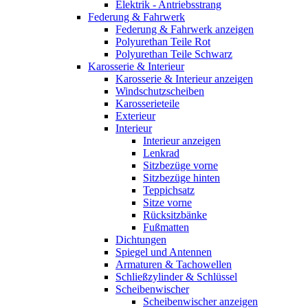
Elektrik - Antriebsstrang
Federung & Fahrwerk
Federung & Fahrwerk anzeigen
Polyurethan Teile Rot
Polyurethan Teile Schwarz
Karosserie & Interieur
Karosserie & Interieur anzeigen
Windschutzscheiben
Karosserieteile
Exterieur
Interieur
Interieur anzeigen
Lenkrad
Sitzbezüge vorne
Sitzbezüge hinten
Teppichsatz
Sitze vorne
Rücksitzbänke
Fußmatten
Dichtungen
Spiegel und Antennen
Armaturen & Tachowellen
Schließzylinder & Schlüssel
Scheibenwischer
Scheibenwischer anzeigen