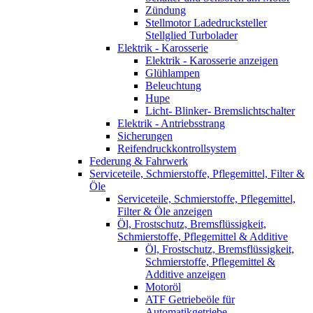
Zündung
Stellmotor Ladedrucksteller
Stellglied Turbolader
Elektrik - Karosserie
Elektrik - Karosserie anzeigen
Glühlampen
Beleuchtung
Hupe
Licht- Blinker- Bremslichtschalter
Elektrik - Antriebsstrang
Sicherungen
Reifendruckkontrollsystem
Federung & Fahrwerk
Serviceteile, Schmierstoffe, Pflegemittel, Filter &
Öle
Serviceteile, Schmierstoffe, Pflegemittel,
Filter & Öle anzeigen
Öl, Frostschutz, Bremsflüssigkeit,
Schmierstoffe, Pflegemittel & Additive
Öl, Frostschutz, Bremsflüssigkeit,
Schmierstoffe, Pflegemittel &
Additive anzeigen
Motoröl
ATF Getriebeöle für
Automatikgetriebe