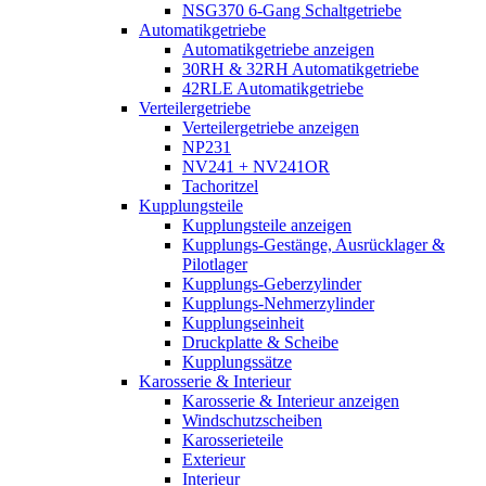
NSG370 6-Gang Schaltgetriebe
Automatikgetriebe
Automatikgetriebe anzeigen
30RH & 32RH Automatikgetriebe
42RLE Automatikgetriebe
Verteilergetriebe
Verteilergetriebe anzeigen
NP231
NV241 + NV241OR
Tachoritzel
Kupplungsteile
Kupplungsteile anzeigen
Kupplungs-Gestänge, Ausrücklager &
Pilotlager
Kupplungs-Geberzylinder
Kupplungs-Nehmerzylinder
Kupplungseinheit
Druckplatte & Scheibe
Kupplungssätze
Karosserie & Interieur
Karosserie & Interieur anzeigen
Windschutzscheiben
Karosserieteile
Exterieur
Interieur