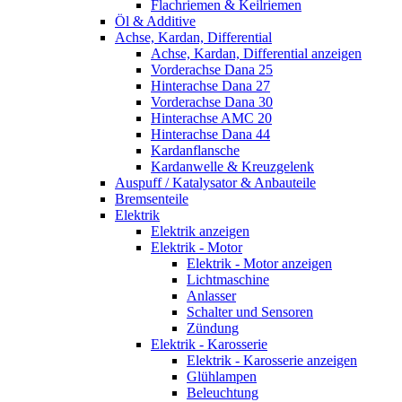
Flachriemen & Keilriemen
Öl & Additive
Achse, Kardan, Differential
Achse, Kardan, Differential anzeigen
Vorderachse Dana 25
Hinterachse Dana 27
Vorderachse Dana 30
Hinterachse AMC 20
Hinterachse Dana 44
Kardanflansche
Kardanwelle & Kreuzgelenk
Auspuff / Katalysator & Anbauteile
Bremsenteile
Elektrik
Elektrik anzeigen
Elektrik - Motor
Elektrik - Motor anzeigen
Lichtmaschine
Anlasser
Schalter und Sensoren
Zündung
Elektrik - Karosserie
Elektrik - Karosserie anzeigen
Glühlampen
Beleuchtung