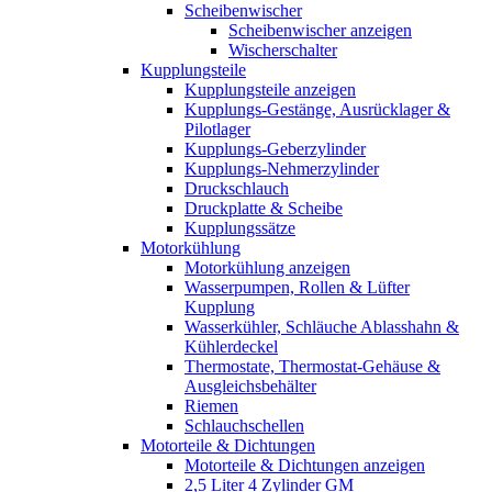
Scheibenwischer
Scheibenwischer anzeigen
Wischerschalter
Kupplungsteile
Kupplungsteile anzeigen
Kupplungs-Gestänge, Ausrücklager &
Pilotlager
Kupplungs-Geberzylinder
Kupplungs-Nehmerzylinder
Druckschlauch
Druckplatte & Scheibe
Kupplungssätze
Motorkühlung
Motorkühlung anzeigen
Wasserpumpen, Rollen & Lüfter
Kupplung
Wasserkühler, Schläuche Ablasshahn &
Kühlerdeckel
Thermostate, Thermostat-Gehäuse &
Ausgleichsbehälter
Riemen
Schlauchschellen
Motorteile & Dichtungen
Motorteile & Dichtungen anzeigen
2,5 Liter 4 Zylinder GM