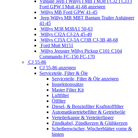
Vintage Jeep I Willys I MB I M38 I CJ2 I CJ3 I
Ford GPW I Mutt 41-68 anzeigen
Willys MB Ford GPW 41-45
Jeep Willys MB MBT Bantam Trailer Anhänger
41-45
Willys M38 M38A1 50-63
Willys CJ2A CJ-2A 45-49
Willys CJ3A CJ-3A CJ3B CJ-3B 48-68
Ford Mutt M151
Willys Jeepster Willys Pickup C101 C104
Commando FC-150 FC-170
CJ 55-86
CJ 55-86 anzeigen
Serviceteile, Filter & Öle
Serviceteile, Filter & Öle anzeigen
Inspektionssätze
Master Filter Kit
Luftfilter
Ölfilter
Diesel- & Benzinfilter Kraftstofffilter
Automatikgetriebefilter & Getriebeöle
Verteilerkappe & Verteilerfinger
Zündkabel, Zündkerzen & Glühkerzen
Scheibenwischer, Wischerblätter vorne &
hinten