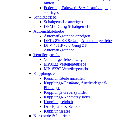
hinten
Federung, Fahrwerk & Achsaufhängung
sonstiges
Schaltgetriebe
Schaltgetriebe anzeigen
DEM 6-Gang Schaltgetriebe
Automatikgetriebe
Automatikgetriebe anzeigen
DFT / 850RE 8-Gang Automatikgetriebe
DFV / 8HP75 8-Gang ZF
Automatikgetriebe
Verteilergetriebe
Verteilergetriebe anzeigen
MP3022 Verteilergetriebe
MP1622C Verteilergetriebe
Kupplungsteile
Kupplungsteile anzeigen
Kupplungs-Gestänge, Ausrücklager &
Pilotlager
Kupplungs-Geberzylinder
Kupplungs-Nehmerzylinder
Kupplungseinheit
Druckplatte & Scheibe
Kupplungssätze
Karosserie & Interieur