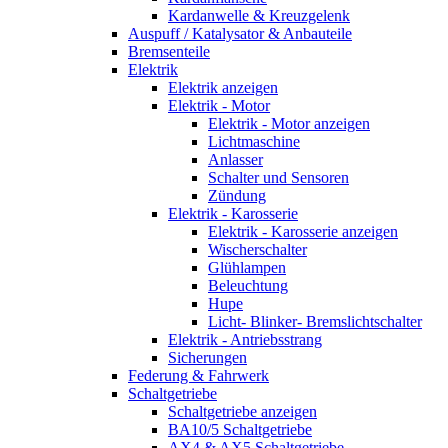
Kardanwelle & Kreuzgelenk
Auspuff / Katalysator & Anbauteile
Bremsenteile
Elektrik
Elektrik anzeigen
Elektrik - Motor
Elektrik - Motor anzeigen
Lichtmaschine
Anlasser
Schalter und Sensoren
Zündung
Elektrik - Karosserie
Elektrik - Karosserie anzeigen
Wischerschalter
Glühlampen
Beleuchtung
Hupe
Licht- Blinker- Bremslichtschalter
Elektrik - Antriebsstrang
Sicherungen
Federung & Fahrwerk
Schaltgetriebe
Schaltgetriebe anzeigen
BA10/5 Schaltgetriebe
AX4 & AX5 Schaltgetriebe