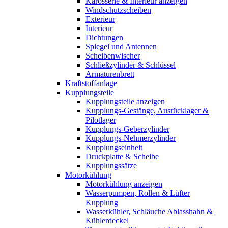
Karosserie & Interieur anzeigen
Windschutzscheiben
Exterieur
Interieur
Dichtungen
Spiegel und Antennen
Scheibenwischer
Schließzylinder & Schlüssel
Armaturenbrett
Kraftstoffanlage
Kupplungsteile
Kupplungsteile anzeigen
Kupplungs-Gestänge, Ausrücklager &
Pilotlager
Kupplungs-Geberzylinder
Kupplungs-Nehmerzylinder
Kupplungseinheit
Druckplatte & Scheibe
Kupplungssätze
Motorkühlung
Motorkühlung anzeigen
Wasserpumpen, Rollen & Lüfter
Kupplung
Wasserkühler, Schläuche Ablasshahn &
Kühlerdeckel