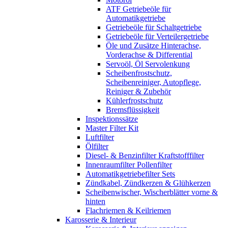
ATF Getriebeöle für
Automatikgetriebe
Getriebeöle für Schaltgetriebe
Getriebeöle für Verteilergetriebe
Öle und Zusätze Hinterachse,
Vorderachse & Differential
Servoöl, Öl Servolenkung
Scheibenfrostschutz,
Scheibenreiniger, Autopflege,
Reiniger & Zubehör
Kühlerfrostschutz
Bremsflüssigkeit
Inspektionssätze
Master Filter Kit
Luftfilter
Ölfilter
Diesel- & Benzinfilter Kraftstofffilter
Innenraumfilter Pollenfilter
Automatikgetriebefilter Sets
Zündkabel, Zündkerzen & Glühkerzen
Scheibenwischer, Wischerblätter vorne &
hinten
Flachriemen & Keilriemen
Karosserie & Interieur