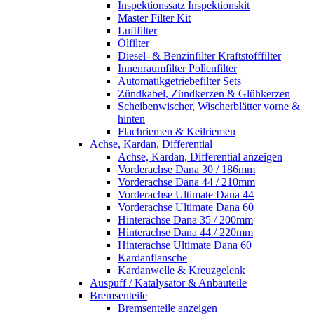
Inspektionssatz Inspektionskit
Master Filter Kit
Luftfilter
Ölfilter
Diesel- & Benzinfilter Kraftstofffilter
Innenraumfilter Pollenfilter
Automatikgetriebefilter Sets
Zündkabel, Zündkerzen & Glühkerzen
Scheibenwischer, Wischerblätter vorne &
hinten
Flachriemen & Keilriemen
Achse, Kardan, Differential
Achse, Kardan, Differential anzeigen
Vorderachse Dana 30 / 186mm
Vorderachse Dana 44 / 210mm
Vorderachse Ultimate Dana 44
Vorderachse Ultimate Dana 60
Hinterachse Dana 35 / 200mm
Hinterachse Dana 44 / 220mm
Hinterachse Ultimate Dana 60
Kardanflansche
Kardanwelle & Kreuzgelenk
Auspuff / Katalysator & Anbauteile
Bremsenteile
Bremsenteile anzeigen