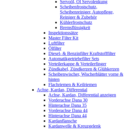
Servoöl, Öl Servolenkung
Scheibenfrostschutz,
Scheibenreiniger, Autopflege,
Reiniger & Zubehör
Kühlerfrostschutz
Bremsflüssigkeit
Inspektionssätze
Master Filter Kit
Luftfilter
Ölfilter
Diesel- & Benzinfilter Kraftstofffilter
Automatikgetriebefilter Sets
Verteilerkappe & Verteilerfinger
Zündkabel, Zündkerzen & Glühkerzen
Scheibenwischer, Wischerblätter vorne &
hinten
Flachriemen & Keilriemen
Achse, Kardan, Differential
Achse, Kardan, Differential anzeigen
Vorderachse Dana 30
Hinterachse Dana 35
Vorderachse Dana 44
Hinterachse Dana 44
Kardanflansche
Kardanwelle & Kreuzgelenk