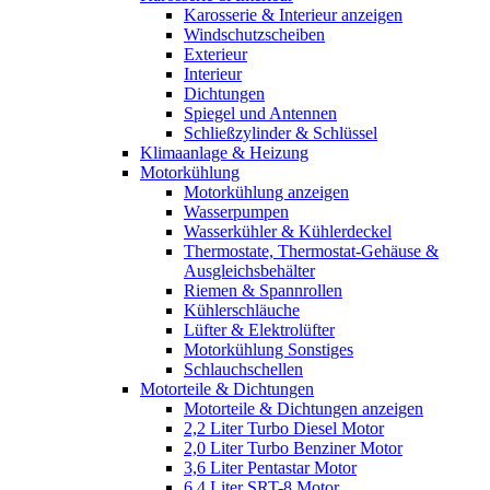
Karosserie & Interieur anzeigen
Windschutzscheiben
Exterieur
Interieur
Dichtungen
Spiegel und Antennen
Schließzylinder & Schlüssel
Klimaanlage & Heizung
Motorkühlung
Motorkühlung anzeigen
Wasserpumpen
Wasserkühler & Kühlerdeckel
Thermostate, Thermostat-Gehäuse &
Ausgleichsbehälter
Riemen & Spannrollen
Kühlerschläuche
Lüfter & Elektrolüfter
Motorkühlung Sonstiges
Schlauchschellen
Motorteile & Dichtungen
Motorteile & Dichtungen anzeigen
2,2 Liter Turbo Diesel Motor
2,0 Liter Turbo Benziner Motor
3,6 Liter Pentastar Motor
6,4 Liter SRT-8 Motor