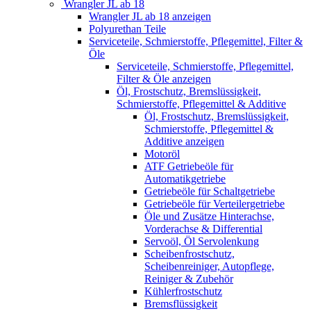
Wrangler JL ab 18
Wrangler JL ab 18 anzeigen
Polyurethan Teile
Serviceteile, Schmierstoffe, Pflegemittel, Filter &
Öle
Serviceteile, Schmierstoffe, Pflegemittel,
Filter & Öle anzeigen
Öl, Frostschutz, Bremslüssigkeit,
Schmierstoffe, Pflegemittel & Additive
Öl, Frostschutz, Bremslüssigkeit,
Schmierstoffe, Pflegemittel &
Additive anzeigen
Motoröl
ATF Getriebeöle für
Automatikgetriebe
Getriebeöle für Schaltgetriebe
Getriebeöle für Verteilergetriebe
Öle und Zusätze Hinterachse,
Vorderachse & Differential
Servoöl, Öl Servolenkung
Scheibenfrostschutz,
Scheibenreiniger, Autopflege,
Reiniger & Zubehör
Kühlerfrostschutz
Bremsflüssigkeit