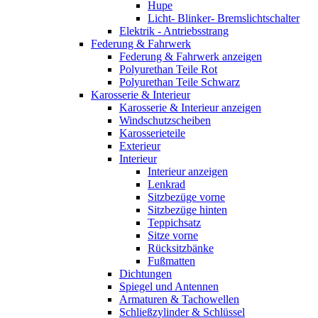
Hupe
Licht- Blinker- Bremslichtschalter
Elektrik - Antriebsstrang
Federung & Fahrwerk
Federung & Fahrwerk anzeigen
Polyurethan Teile Rot
Polyurethan Teile Schwarz
Karosserie & Interieur
Karosserie & Interieur anzeigen
Windschutzscheiben
Karosserieteile
Exterieur
Interieur
Interieur anzeigen
Lenkrad
Sitzbezüge vorne
Sitzbezüge hinten
Teppichsatz
Sitze vorne
Rücksitzbänke
Fußmatten
Dichtungen
Spiegel und Antennen
Armaturen & Tachowellen
Schließzylinder & Schlüssel