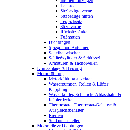
Interieur anzeigen
Lenkrad
Sitzbezüge vorne
Sitzbezüge hinten
Teppichsatz
Sitze vorne
Rücksitzbänke
Fußmatten
Dichtungen
Spiegel und Antennen
Scheibenwischer
Schließzylinder & Schlüssel
Armaturen & Tachowellen
Klimaanlage & Heizung
Motorkühlung
Motorkühlung anzeigen
Wasserpumpen, Rollen & Lüfter
Kupplung
Wasserkühler, Schläuche Ablasshahn &
Kühlerdeckel
Thermostate, Thermostat-Gehäuse &
Ausgleichsbehälter
Riemen
Schlauchschellen
Motorteile & Dichtungen