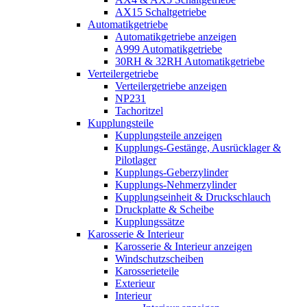
AX15 Schaltgetriebe
Automatikgetriebe
Automatikgetriebe anzeigen
A999 Automatikgetriebe
30RH & 32RH Automatikgetriebe
Verteilergetriebe
Verteilergetriebe anzeigen
NP231
Tachoritzel
Kupplungsteile
Kupplungsteile anzeigen
Kupplungs-Gestänge, Ausrücklager &
Pilotlager
Kupplungs-Geberzylinder
Kupplungs-Nehmerzylinder
Kupplungseinheit & Druckschlauch
Druckplatte & Scheibe
Kupplungssätze
Karosserie & Interieur
Karosserie & Interieur anzeigen
Windschutzscheiben
Karosserieteile
Exterieur
Interieur