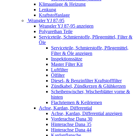
Klimaanlage & Heizung
Lenkung
Kraftstoffanlage
Wrangler YJ 87-95
Wrangler YJ 87-95 anzeigen
Polyurethan Teile
Serviceteile, Schmierstoffe, Pflegemittel, Filter &
Öle
Serviceteile, Schmierstoffe, Pflegemittel,
Filter & Öle anzeigen
Inspektionssätze
Master Filter Kit
Luftfilter
Ölfilter
Diesel- & Benzinfilter Kraftstofffilter
Zündkabel, Zündkerzen & Glühkerzen
Scheibenwischer, Wischerblätter vorne &
hinten
Flachriemen & Keilriemen
Achse, Kardan, Differential
Achse, Kardan, Differential anzeigen
Vorderachse Dana 30
Hinterachse Dana 35
Hinterachse Dana 44
Kardanflansche