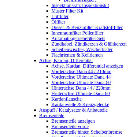
Inspektionssatz Inspektionskit
Master Filter Kit
Luftfilter
Ölfilter
Diesel- & Benzinfilter Kraftstofffilter
Innenraumfilter Pollenfilter
Automatikgetriebefilter Sets
Zündkabel, Zündkerzen & Glühkerzen
Scheibenwischer, Wischerbläter
Flachriemen & Keilriemen
Achse, Kardan, Differential
Achse, Kardan, Differential anzeigen
Vorderachse Dana 44 / 210mm
Vorderachse Ultimate Dana 44
Vorderachse Ultimate Dana 60
Hinterachse Dana 44 / 220mm
Hinterachse Ultimate Dana 60
Kardanflansche
Kardanwelle & Kreuzgelenke
Auspuff / Katalysator & Anbauteile
Bremsenteile
Bremsenteile anzeigen
Bremsenteile vorne
Bremsenteile hinten Scheibenbremse