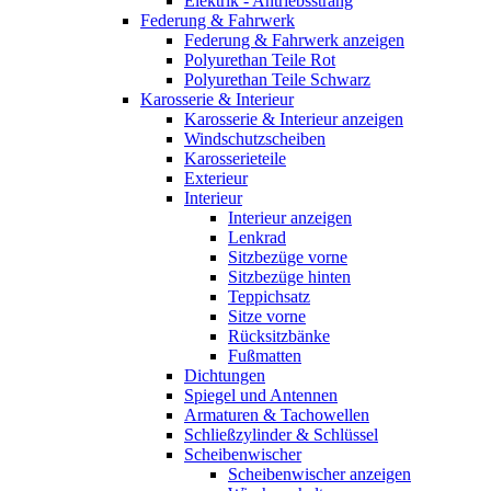
Elektrik - Antriebsstrang
Federung & Fahrwerk
Federung & Fahrwerk anzeigen
Polyurethan Teile Rot
Polyurethan Teile Schwarz
Karosserie & Interieur
Karosserie & Interieur anzeigen
Windschutzscheiben
Karosserieteile
Exterieur
Interieur
Interieur anzeigen
Lenkrad
Sitzbezüge vorne
Sitzbezüge hinten
Teppichsatz
Sitze vorne
Rücksitzbänke
Fußmatten
Dichtungen
Spiegel und Antennen
Armaturen & Tachowellen
Schließzylinder & Schlüssel
Scheibenwischer
Scheibenwischer anzeigen