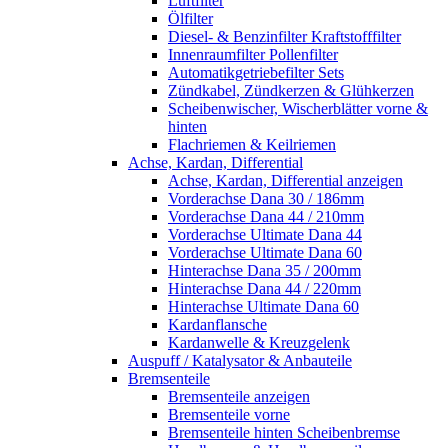
Luftfilter
Ölfilter
Diesel- & Benzinfilter Kraftstofffilter
Innenraumfilter Pollenfilter
Automatikgetriebefilter Sets
Zündkabel, Zündkerzen & Glühkerzen
Scheibenwischer, Wischerblätter vorne &
hinten
Flachriemen & Keilriemen
Achse, Kardan, Differential
Achse, Kardan, Differential anzeigen
Vorderachse Dana 30 / 186mm
Vorderachse Dana 44 / 210mm
Vorderachse Ultimate Dana 44
Vorderachse Ultimate Dana 60
Hinterachse Dana 35 / 200mm
Hinterachse Dana 44 / 220mm
Hinterachse Ultimate Dana 60
Kardanflansche
Kardanwelle & Kreuzgelenk
Auspuff / Katalysator & Anbauteile
Bremsenteile
Bremsenteile anzeigen
Bremsenteile vorne
Bremsenteile hinten Scheibenbremse