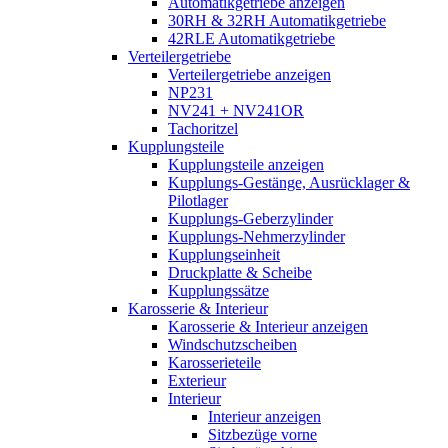
Automatikgetriebe anzeigen
30RH & 32RH Automatikgetriebe
42RLE Automatikgetriebe
Verteilergetriebe
Verteilergetriebe anzeigen
NP231
NV241 + NV241OR
Tachoritzel
Kupplungsteile
Kupplungsteile anzeigen
Kupplungs-Gestänge, Ausrücklager &
Pilotlager
Kupplungs-Geberzylinder
Kupplungs-Nehmerzylinder
Kupplungseinheit
Druckplatte & Scheibe
Kupplungssätze
Karosserie & Interieur
Karosserie & Interieur anzeigen
Windschutzscheiben
Karosserieteile
Exterieur
Interieur
Interieur anzeigen
Sitzbezüge vorne