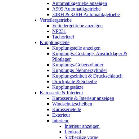
Automatikgetriebe anzeigen
A999 Automatikgetriebe
30RH & 32RH Automatikgetriebe
Verteilergetriebe
Verteilergetriebe anzeigen
NP231
Tachoritzel
Kupplungsteile
Kupplungsteile anzeigen
Kupplungs-Gestänge, Ausrücklager &
Pilotlager
Kupplungs-Geberzylinder
Kupplungs-Nehmerzylinder
Kupplungseinheit & Druckschlauch
Druckplatte & Scheibe
Kupplungssätze
Karosserie & Interieur
Karosserie & Interieur anzeigen
Windschutzscheiben
Karosserieteile
Exterieur
Interieur
Interieur anzeigen
Lenkrad
Sitzbezüge vorne