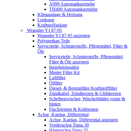
A999 Automatikgetriebe
TH400 Automatikgetriebe
Klimaanlage & Heizung
Lenkung
Kraftstoffanlage
Wrangler YJ 87-95
Wrangler YJ 87-95 anzeigen
Polyurethan Teile
Serviceteile, Schmierstoffe, Pflegemittel, Filter &
Öle
Serviceteile, Schmierstoffe, Pflegemittel,
Filter & Öle anzeigen
Inspektionssätze
Master Filter Kit
Luftfilter
Ölfilter
Diesel- & Benzinfilter Kraftstofffilter
Zündkabel, Zündkerzen & Glühkerzen
Scheibenwischer, Wischerblätter vorne &
hinten
Flachriemen & Keilriemen
Achse, Kardan, Differential
Achse, Kardan, Differential anzeigen
Vorderachse Dana 30
Hinterachse Dana 35