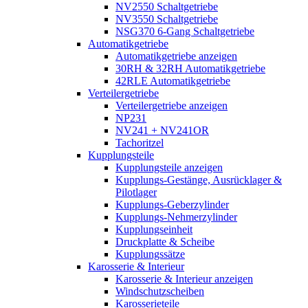
NV2550 Schaltgetriebe
NV3550 Schaltgetriebe
NSG370 6-Gang Schaltgetriebe
Automatikgetriebe
Automatikgetriebe anzeigen
30RH & 32RH Automatikgetriebe
42RLE Automatikgetriebe
Verteilergetriebe
Verteilergetriebe anzeigen
NP231
NV241 + NV241OR
Tachoritzel
Kupplungsteile
Kupplungsteile anzeigen
Kupplungs-Gestänge, Ausrücklager &
Pilotlager
Kupplungs-Geberzylinder
Kupplungs-Nehmerzylinder
Kupplungseinheit
Druckplatte & Scheibe
Kupplungssätze
Karosserie & Interieur
Karosserie & Interieur anzeigen
Windschutzscheiben
Karosserieteile