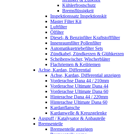
Kühlerfrostschutz
Bremsflüssigkeit
Inspektionssatz Inspektionskit
Master Filter Kit
Luftfilter
Ölfilter
Diesel- & Benzinfilter Kraftstofffilter
Innenraumfilter Pollenfilter
Automatikgetriebefilter Sets
Zündkabel, Zündkerzen & Glühkerzen
Scheibenwischer, Wischerbläter
Flachriemen & Keilriemen
Achse, Kardan, Differential
Achse, Kardan, Differential anzeigen
Vorderachse Dana 44 / 210mm
Vorderachse Ultimate Dana 44
Vorderachse Ultimate Dana 60
Hinterachse Dana 44 / 220mm
Hinterachse Ultimate Dana 60
Kardanflansche
Kardanwelle & Kreuzgelenke
Auspuff / Katalysator & Anbauteile
Bremsenteile
Bremsenteile anzeigen