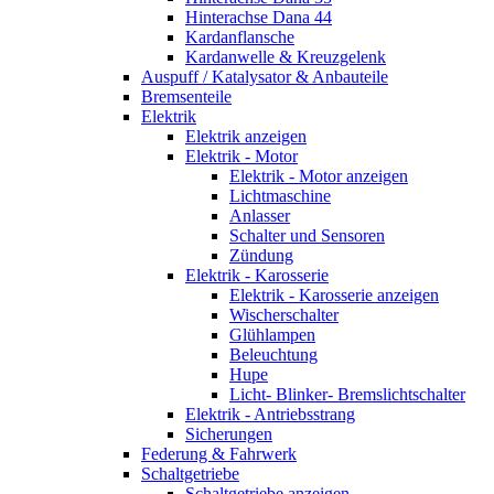
Hinterachse Dana 44
Kardanflansche
Kardanwelle & Kreuzgelenk
Auspuff / Katalysator & Anbauteile
Bremsenteile
Elektrik
Elektrik anzeigen
Elektrik - Motor
Elektrik - Motor anzeigen
Lichtmaschine
Anlasser
Schalter und Sensoren
Zündung
Elektrik - Karosserie
Elektrik - Karosserie anzeigen
Wischerschalter
Glühlampen
Beleuchtung
Hupe
Licht- Blinker- Bremslichtschalter
Elektrik - Antriebsstrang
Sicherungen
Federung & Fahrwerk
Schaltgetriebe
Schaltgetriebe anzeigen