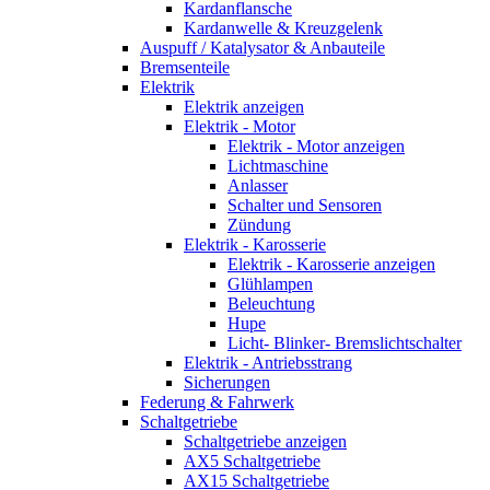
Kardanflansche
Kardanwelle & Kreuzgelenk
Auspuff / Katalysator & Anbauteile
Bremsenteile
Elektrik
Elektrik anzeigen
Elektrik - Motor
Elektrik - Motor anzeigen
Lichtmaschine
Anlasser
Schalter und Sensoren
Zündung
Elektrik - Karosserie
Elektrik - Karosserie anzeigen
Glühlampen
Beleuchtung
Hupe
Licht- Blinker- Bremslichtschalter
Elektrik - Antriebsstrang
Sicherungen
Federung & Fahrwerk
Schaltgetriebe
Schaltgetriebe anzeigen
AX5 Schaltgetriebe
AX15 Schaltgetriebe