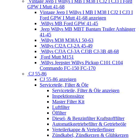
Vintage Jeep I Willys I MB I M38 I CJ2 I CJ3 I Ford
GPW I Mutt 41-68
Vintage Jeep I Willys I MB I M38 I CJ2 I CJ3 I
Ford GPW I Mutt 41-68 anzeigen
Willys MB Ford GPW 41-45
Jeep Willys MB MBT Bantam Trailer Anhänger
41-45
Willys M38 M38A1 50-63
Willys CJ2A CJ-2A 45-49
Willys CJ3A CJ-3A CJ3B CJ-3B 48-68
Ford Mutt M151
Willys Jeepster Willys Pickup C101 C104
Commando FC-150 FC-170
CJ 55-86
CJ 55-86 anzeigen
Serviceteile, Filter & Öle
Serviceteile, Filter & Öle anzeigen
Inspektionssätze
Master Filter Kit
Luftfilter
Ölfilter
Diesel- & Benzinfilter Kraftstofffilter
Automatikgetriebefilter & Getriebeöle
Verteilerkappe & Verteilerfinger
Zündkabel, Zündkerzen & Glühkerzen