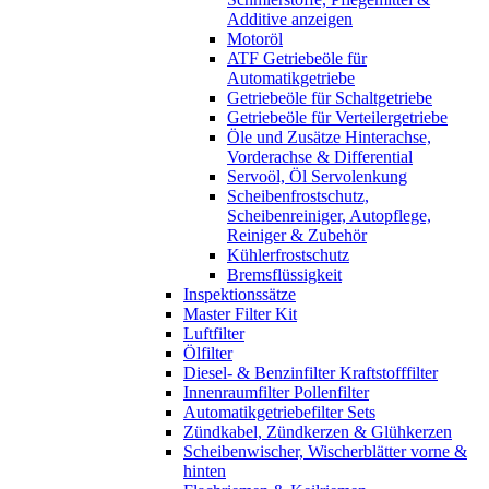
Additive anzeigen
Motoröl
ATF Getriebeöle für
Automatikgetriebe
Getriebeöle für Schaltgetriebe
Getriebeöle für Verteilergetriebe
Öle und Zusätze Hinterachse,
Vorderachse & Differential
Servoöl, Öl Servolenkung
Scheibenfrostschutz,
Scheibenreiniger, Autopflege,
Reiniger & Zubehör
Kühlerfrostschutz
Bremsflüssigkeit
Inspektionssätze
Master Filter Kit
Luftfilter
Ölfilter
Diesel- & Benzinfilter Kraftstofffilter
Innenraumfilter Pollenfilter
Automatikgetriebefilter Sets
Zündkabel, Zündkerzen & Glühkerzen
Scheibenwischer, Wischerblätter vorne &
hinten