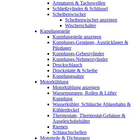
Armaturen & Tachowellen
Schließzylinder & Schlüssel
Scheibenwischer
Scheibenwischer anzeigen
Wischerschalter
Kupplungsteile
Kupplungsteile anzeigen
Kupplungs-Gestänge, Ausrücklager &
Pilotlager
Kupplungs-Geberzylinder
Kupplungs-Nehmerzylinder
Druckschlauch
Druckplatte & Scheibe
Kupplungssätze
Motorkühlung
Motorkühlung anzeigen
Wasserpumpen, Rollen & Lüfter
Kupplung
Wasserkühler, Schläuche Ablasshahn &
Kühlerdeckel
Thermostate, Thermostat-Gehäuse &
Ausgleichsbehälter
Riemen
Schlauchschellen
Motorteile & Dichtungen