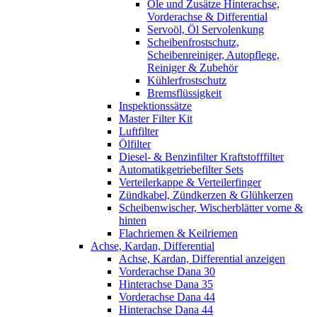
Öle und Zusätze Hinterachse,
Vorderachse & Differential
Servoöl, Öl Servolenkung
Scheibenfrostschutz,
Scheibenreiniger, Autopflege,
Reiniger & Zubehör
Kühlerfrostschutz
Bremsflüssigkeit
Inspektionssätze
Master Filter Kit
Luftfilter
Ölfilter
Diesel- & Benzinfilter Kraftstofffilter
Automatikgetriebefilter Sets
Verteilerkappe & Verteilerfinger
Zündkabel, Zündkerzen & Glühkerzen
Scheibenwischer, Wischerblätter vorne &
hinten
Flachriemen & Keilriemen
Achse, Kardan, Differential
Achse, Kardan, Differential anzeigen
Vorderachse Dana 30
Hinterachse Dana 35
Vorderachse Dana 44
Hinterachse Dana 44