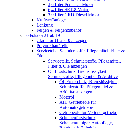
3,6 Liter Pentastar Motor
6,4 Liter SRT-8 Motor
3,0 Liter CRD Diesel Motor
Kraftstoffanlage
Lenkung
Felgen & Felgenzubehör
Gladiator JT ab 19
Gladiator JT ab 19 anzeigen
Polyurethan Teile
Serviceteile, Schmierstoffe, Pflegemittel, Filter &
Öle
Serviceteile, Schmierstoffe, Pflegemittel,
Filter & Öle anzeigen
Öl, Frostschutz, Bremslüssigkeit,
Schmierstoffe, Pflegemittel & Additive
Öl, Frostschutz, Bremslüssigkeit,
Schmierstoffe, Pflegemittel &
Additive anzeigen
Motoröl
ATF Getriebeöle für
Automatikgetriebe
Getriebeöle für Verteilergetriebe
Scheibenfrostschutz,
Scheibenreiniger, Autopflege,
Reiniger & Zubehör