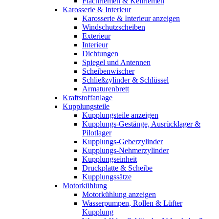
Flachriemen & Keilriemen
Karosserie & Interieur
Karosserie & Interieur anzeigen
Windschutzscheiben
Exterieur
Interieur
Dichtungen
Spiegel und Antennen
Scheibenwischer
Schließzylinder & Schlüssel
Armaturenbrett
Kraftstoffanlage
Kupplungsteile
Kupplungsteile anzeigen
Kupplungs-Gestänge, Ausrücklager &
Pilotlager
Kupplungs-Geberzylinder
Kupplungs-Nehmerzylinder
Kupplungseinheit
Druckplatte & Scheibe
Kupplungssätze
Motorkühlung
Motorkühlung anzeigen
Wasserpumpen, Rollen & Lüfter
Kupplung