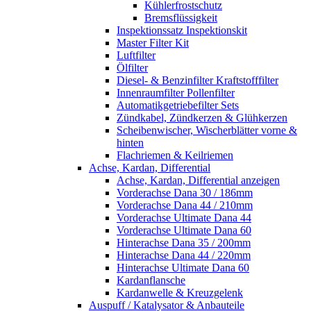
Kühlerfrostschutz
Bremsflüssigkeit
Inspektionssatz Inspektionskit
Master Filter Kit
Luftfilter
Ölfilter
Diesel- & Benzinfilter Kraftstofffilter
Innenraumfilter Pollenfilter
Automatikgetriebefilter Sets
Zündkabel, Zündkerzen & Glühkerzen
Scheibenwischer, Wischerblätter vorne &
hinten
Flachriemen & Keilriemen
Achse, Kardan, Differential
Achse, Kardan, Differential anzeigen
Vorderachse Dana 30 / 186mm
Vorderachse Dana 44 / 210mm
Vorderachse Ultimate Dana 44
Vorderachse Ultimate Dana 60
Hinterachse Dana 35 / 200mm
Hinterachse Dana 44 / 220mm
Hinterachse Ultimate Dana 60
Kardanflansche
Kardanwelle & Kreuzgelenk
Auspuff / Katalysator & Anbauteile