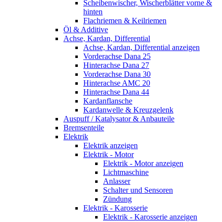
Scheibenwischer, Wischerblätter vorne &
hinten
Flachriemen & Keilriemen
Öl & Additive
Achse, Kardan, Differential
Achse, Kardan, Differential anzeigen
Vorderachse Dana 25
Hinterachse Dana 27
Vorderachse Dana 30
Hinterachse AMC 20
Hinterachse Dana 44
Kardanflansche
Kardanwelle & Kreuzgelenk
Auspuff / Katalysator & Anbauteile
Bremsenteile
Elektrik
Elektrik anzeigen
Elektrik - Motor
Elektrik - Motor anzeigen
Lichtmaschine
Anlasser
Schalter und Sensoren
Zündung
Elektrik - Karosserie
Elektrik - Karosserie anzeigen