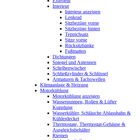
Exterieur
Interieur
Interieur anzeigen
Lenkrad
Sitzbezüge vorne
Sitzbezüge hinten
Teppichsatz
Sitze vorne
Rücksitzbänke
Fußmatten
Dichtungen
Spiegel und Antennen
Scheibenwischer
Schließzylinder & Schlüssel
Armaturen & Tachowellen
Klimaanlage & Heizung
Motorkühlung
Motorkühlung anzeigen
Wasserpumpen, Rollen & Lüfter
Kupplung
Wasserkühler, Schläuche Ablasshahn &
Kühlerdeckel
Thermostate, Thermostat-Gehäuse &
Ausgleichsbehälter
Riemen