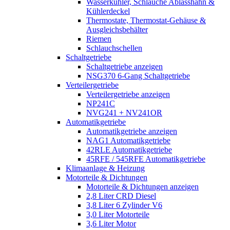
Wasserkühler, Schläuche Ablasshahn &
Kühlerdeckel
Thermostate, Thermostat-Gehäuse &
Ausgleichsbehälter
Riemen
Schlauchschellen
Schaltgetriebe
Schaltgetriebe anzeigen
NSG370 6-Gang Schaltgetriebe
Verteilergetriebe
Verteilergetriebe anzeigen
NP241C
NVG241 + NV241OR
Automatikgetriebe
Automatikgetriebe anzeigen
NAG1 Automatikgetriebe
42RLE Automatikgetriebe
45RFE / 545RFE Automatikgetriebe
Klimaanlage & Heizung
Motorteile & Dichtungen
Motorteile & Dichtungen anzeigen
2,8 Liter CRD Diesel
3,8 Liter 6 Zylinder V6
3,0 Liter Motorteile
3,6 Liter Motor