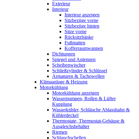
Exterieur
Interieur
Interieur anzeigen
Sitzbezüge vorne
Sitzbezüge hinten
Sitze vorne
Rücksitzbänke
Fußmatten
Kofferraumwannen
Dichtungen
Spiegel und Antennen
Scheibenwischer
Schließzylinder & Schlüssel
Armaturen & Tachowellen
Klimaanlage & Heizung
Motorkühlung
Motorkühlung anzeigen
Wasserpumpen, Rollen & Lüfter
Kupplung
Wasserkühler, Schläuche Ablasshahn &
Kühlerdeckel
Thermostate, Thermostat-Gehäuse &
Ausgleichsbehälter
Riemen
Schlauchschellen