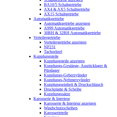
BA10/5 Schaltgetriebe
AX4 & AX5 Schaltgetriebe
AX15 Schaltgetriebe
Automatikgetriebe
Automatikgetriebe anzeigen
A999 Automatikgetriebe
30RH & 32RH Automatikgetriebe
Verteilergetriebe
Verteilergetriebe anzeigen
NP231
Tachoritzel
Kupplungsteile
Kupplungsteile anzeigen
Kupplungs-Gestänge, Ausrücklager &
Pilotlager
Kupplungs-Geberzylinder
Kupplungs-Nehmerzylinder
Kupplungseinheit & Druckschlauch
Druckplatte & Scheibe
Kupplungssätze
Karosserie & Interieur
Karosserie & Interieur anzeigen
Windschutzscheiben
Karosserieteile