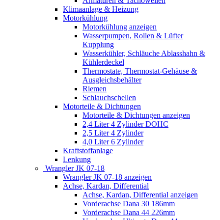
Armaturen & Tachowellen
Klimaanlage & Heizung
Motorkühlung
Motorkühlung anzeigen
Wasserpumpen, Rollen & Lüfter
Kupplung
Wasserkühler, Schläuche Ablasshahn &
Kühlerdeckel
Thermostate, Thermostat-Gehäuse &
Ausgleichsbehälter
Riemen
Schlauchschellen
Motorteile & Dichtungen
Motorteile & Dichtungen anzeigen
2,4 Liter 4 Zylinder DOHC
2,5 Liter 4 Zylinder
4,0 Liter 6 Zylinder
Kraftstoffanlage
Lenkung
Wrangler JK 07-18
Wrangler JK 07-18 anzeigen
Achse, Kardan, Differential
Achse, Kardan, Differential anzeigen
Vorderachse Dana 30 186mm
Vorderachse Dana 44 226mm