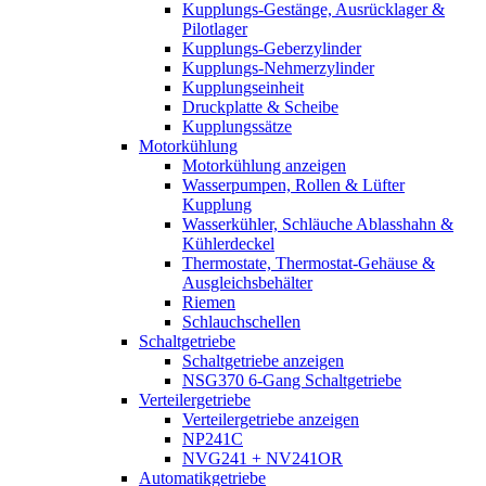
Kupplungs-Gestänge, Ausrücklager &
Pilotlager
Kupplungs-Geberzylinder
Kupplungs-Nehmerzylinder
Kupplungseinheit
Druckplatte & Scheibe
Kupplungssätze
Motorkühlung
Motorkühlung anzeigen
Wasserpumpen, Rollen & Lüfter
Kupplung
Wasserkühler, Schläuche Ablasshahn &
Kühlerdeckel
Thermostate, Thermostat-Gehäuse &
Ausgleichsbehälter
Riemen
Schlauchschellen
Schaltgetriebe
Schaltgetriebe anzeigen
NSG370 6-Gang Schaltgetriebe
Verteilergetriebe
Verteilergetriebe anzeigen
NP241C
NVG241 + NV241OR
Automatikgetriebe