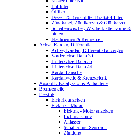
Master Filter Kit
Luftfilter
Ölfilter
Diesel- & Benzinfilter Kraftstofffilter
Zündkabel, Zündkerzen & Glühkerzen
Scheibenwischer, Wischerblätter vorne &
hinten
Flachriemen & Keilriemen
Achse, Kardan, Differential
Achse, Kardan, Differential anzeigen
Vorderachse Dana 30
Hinterachse Dana 35
Hinterachse Dana 44
Kardanflansche
Kardanwelle & Kreuzgelenk
Auspuff / Katalysator & Anbauteile
Bremsenteile
Elektrik
Elektrik anzeigen
Elektrik - Motor
Elektrik - Motor anzeigen
Lichtmaschine
Anlasser
Schalter und Sensoren
Zündung