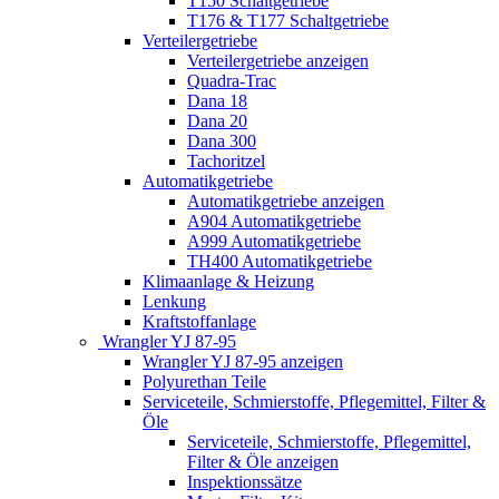
T150 Schaltgetriebe
T176 & T177 Schaltgetriebe
Verteilergetriebe
Verteilergetriebe anzeigen
Quadra-Trac
Dana 18
Dana 20
Dana 300
Tachoritzel
Automatikgetriebe
Automatikgetriebe anzeigen
A904 Automatikgetriebe
A999 Automatikgetriebe
TH400 Automatikgetriebe
Klimaanlage & Heizung
Lenkung
Kraftstoffanlage
Wrangler YJ 87-95
Wrangler YJ 87-95 anzeigen
Polyurethan Teile
Serviceteile, Schmierstoffe, Pflegemittel, Filter &
Öle
Serviceteile, Schmierstoffe, Pflegemittel,
Filter & Öle anzeigen
Inspektionssätze