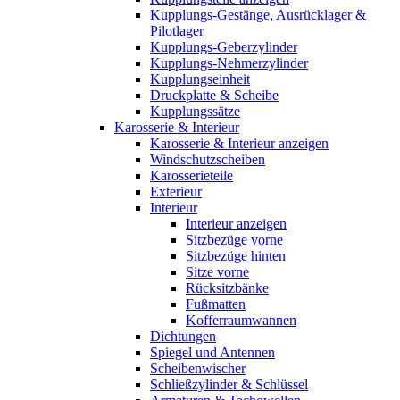
Kupplungs-Gestänge, Ausrücklager &
Pilotlager
Kupplungs-Geberzylinder
Kupplungs-Nehmerzylinder
Kupplungseinheit
Druckplatte & Scheibe
Kupplungssätze
Karosserie & Interieur
Karosserie & Interieur anzeigen
Windschutzscheiben
Karosserieteile
Exterieur
Interieur
Interieur anzeigen
Sitzbezüge vorne
Sitzbezüge hinten
Sitze vorne
Rücksitzbänke
Fußmatten
Kofferraumwannen
Dichtungen
Spiegel und Antennen
Scheibenwischer
Schließzylinder & Schlüssel