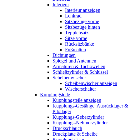
Interieur
Interieur anzeigen
Lenkrad
Sitzbezüge vorne
Sitzbezüge hinten
Teppichsatz
Sitze vorne
Rücksitzbänke
Fußmatten
Dichtungen
Spiegel und Antennen
Armaturen & Tachowellen
Schließzylinder & Schlüssel
Scheibenwischer
Scheibenwischer anzeigen
Wischerschalter
Kupplungsteile
Kupplungsteile anzeigen
Kupplungs-Gestänge, Ausrücklager &
Pilotlager
Kupplungs-Geberzylinder
Kupplungs-Nehmerzylinder
Druckschlauch
Druckplatte & Scheibe
Kupplungssätze