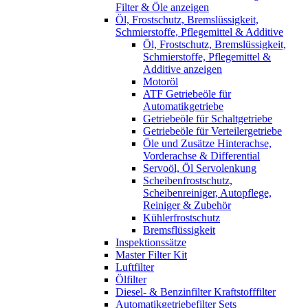
Filter & Öle anzeigen
Öl, Frostschutz, Bremslüssigkeit,
Schmierstoffe, Pflegemittel & Additive
Öl, Frostschutz, Bremslüssigkeit,
Schmierstoffe, Pflegemittel &
Additive anzeigen
Motoröl
ATF Getriebeöle für
Automatikgetriebe
Getriebeöle für Schaltgetriebe
Getriebeöle für Verteilergetriebe
Öle und Zusätze Hinterachse,
Vorderachse & Differential
Servoöl, Öl Servolenkung
Scheibenfrostschutz,
Scheibenreiniger, Autopflege,
Reiniger & Zubehör
Kühlerfrostschutz
Bremsflüssigkeit
Inspektionssätze
Master Filter Kit
Luftfilter
Ölfilter
Diesel- & Benzinfilter Kraftstofffilter
Automatikgetriebefilter Sets