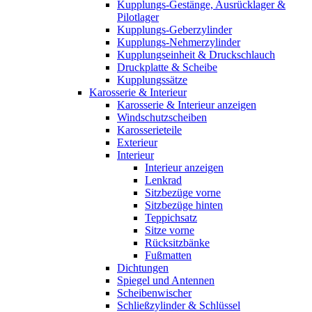
Kupplungs-Gestänge, Ausrücklager &
Pilotlager
Kupplungs-Geberzylinder
Kupplungs-Nehmerzylinder
Kupplungseinheit & Druckschlauch
Druckplatte & Scheibe
Kupplungssätze
Karosserie & Interieur
Karosserie & Interieur anzeigen
Windschutzscheiben
Karosserieteile
Exterieur
Interieur
Interieur anzeigen
Lenkrad
Sitzbezüge vorne
Sitzbezüge hinten
Teppichsatz
Sitze vorne
Rücksitzbänke
Fußmatten
Dichtungen
Spiegel und Antennen
Scheibenwischer
Schließzylinder & Schlüssel