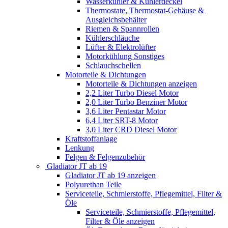
Wasserkühler & Kühlerdeckel
Thermostate, Thermostat-Gehäuse &
Ausgleichsbehälter
Riemen & Spannrollen
Kühlerschläuche
Lüfter & Elektrolüfter
Motorkühlung Sonstiges
Schlauchschellen
Motorteile & Dichtungen
Motorteile & Dichtungen anzeigen
2,2 Liter Turbo Diesel Motor
2,0 Liter Turbo Benziner Motor
3,6 Liter Pentastar Motor
6,4 Liter SRT-8 Motor
3,0 Liter CRD Diesel Motor
Kraftstoffanlage
Lenkung
Felgen & Felgenzubehör
Gladiator JT ab 19
Gladiator JT ab 19 anzeigen
Polyurethan Teile
Serviceteile, Schmierstoffe, Pflegemittel, Filter &
Öle
Serviceteile, Schmierstoffe, Pflegemittel,
Filter & Öle anzeigen