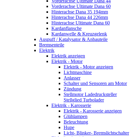
Vorderachse Ultimate Dana 44
Vorderachse Ultimate Dana 60
Hinterachse Dana 35 194mm
Hinterachse Dana 44 226mm
Hinterachse Ultimate Dana 60
Kardanflansche
Kardanwelle & Kreuzgelenk
Auspuff / Katalysator & Anbauteile
Bremsenteile
Elektrik
Elektrik anzeigen
Elektrik - Motor
Elektrik - Motor anzeigen
Lichtmaschine
Anlasser
Schalter und Sensoren am Motor
Zündung
Stellmotor Ladedrucksteller
Stellglied Turbolader
Elektrik - Karosserie
Elektrik - Karosserie anzeigen
Glühlampen
Beleuchtung
Hupe
Licht- Blinker- Bremslichtschalter