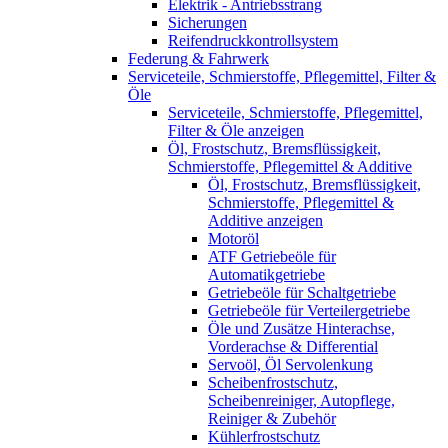
Elektrik - Antriebsstrang
Sicherungen
Reifendruckkontrollsystem
Federung & Fahrwerk
Serviceteile, Schmierstoffe, Pflegemittel, Filter &
Öle
Serviceteile, Schmierstoffe, Pflegemittel,
Filter & Öle anzeigen
Öl, Frostschutz, Bremsflüssigkeit,
Schmierstoffe, Pflegemittel & Additive
Öl, Frostschutz, Bremsflüssigkeit,
Schmierstoffe, Pflegemittel &
Additive anzeigen
Motoröl
ATF Getriebeöle für
Automatikgetriebe
Getriebeöle für Schaltgetriebe
Getriebeöle für Verteilergetriebe
Öle und Zusätze Hinterachse,
Vorderachse & Differential
Servoöl, Öl Servolenkung
Scheibenfrostschutz,
Scheibenreiniger, Autopflege,
Reiniger & Zubehör
Kühlerfrostschutz