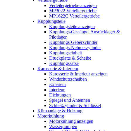
Verteilergetriebe
Verteilergetriebe anzeigen
MP3022 Verteilergetriebe
MP1622C Verteilergetriebe
Kupplungsteile
Kupplungsteile anzeigen
Kupplungs-Gestänge, Ausrücklager &
Pilotlager
Kupplungs-Geberzylinder
Kupplungs-Nehmerzylinder
Kupplungseinheit
Druckplatte & Scheibe
Kupplungssätze
Karosserie & Interieur
Karosserie & Interieur anzeigen
Windschutzscheiben
Exterieur
Interieur
Dichtungen
Spiegel und Antennen
Schließzylinder & Schlüssel
Klimaanlage & Heizung
Motorkühlung
Motorkühlung anzeigen
Wasserpumpen