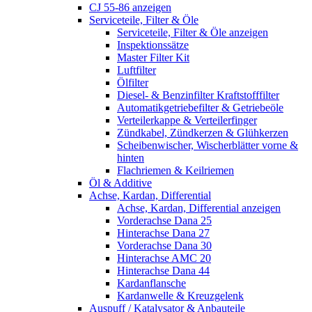
CJ 55-86 anzeigen
Serviceteile, Filter & Öle
Serviceteile, Filter & Öle anzeigen
Inspektionssätze
Master Filter Kit
Luftfilter
Ölfilter
Diesel- & Benzinfilter Kraftstofffilter
Automatikgetriebefilter & Getriebeöle
Verteilerkappe & Verteilerfinger
Zündkabel, Zündkerzen & Glühkerzen
Scheibenwischer, Wischerblätter vorne &
hinten
Flachriemen & Keilriemen
Öl & Additive
Achse, Kardan, Differential
Achse, Kardan, Differential anzeigen
Vorderachse Dana 25
Hinterachse Dana 27
Vorderachse Dana 30
Hinterachse AMC 20
Hinterachse Dana 44
Kardanflansche
Kardanwelle & Kreuzgelenk
Auspuff / Katalysator & Anbauteile