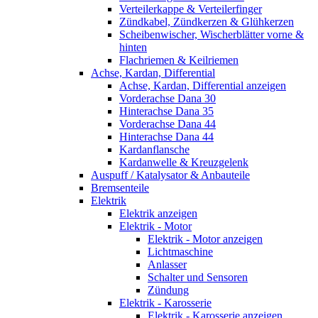
Verteilerkappe & Verteilerfinger
Zündkabel, Zündkerzen & Glühkerzen
Scheibenwischer, Wischerblätter vorne &
hinten
Flachriemen & Keilriemen
Achse, Kardan, Differential
Achse, Kardan, Differential anzeigen
Vorderachse Dana 30
Hinterachse Dana 35
Vorderachse Dana 44
Hinterachse Dana 44
Kardanflansche
Kardanwelle & Kreuzgelenk
Auspuff / Katalysator & Anbauteile
Bremsenteile
Elektrik
Elektrik anzeigen
Elektrik - Motor
Elektrik - Motor anzeigen
Lichtmaschine
Anlasser
Schalter und Sensoren
Zündung
Elektrik - Karosserie
Elektrik - Karosserie anzeigen