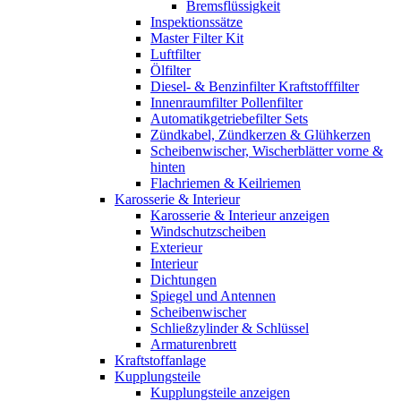
Bremsflüssigkeit
Inspektionssätze
Master Filter Kit
Luftfilter
Ölfilter
Diesel- & Benzinfilter Kraftstofffilter
Innenraumfilter Pollenfilter
Automatikgetriebefilter Sets
Zündkabel, Zündkerzen & Glühkerzen
Scheibenwischer, Wischerblätter vorne &
hinten
Flachriemen & Keilriemen
Karosserie & Interieur
Karosserie & Interieur anzeigen
Windschutzscheiben
Exterieur
Interieur
Dichtungen
Spiegel und Antennen
Scheibenwischer
Schließzylinder & Schlüssel
Armaturenbrett
Kraftstoffanlage
Kupplungsteile
Kupplungsteile anzeigen