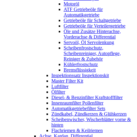
Motoröl
ATF Getriebeöle für
Automatikgetriebe
Getriebeöle für Schaltgetriebe
Getriebeöle für Verteilergetriebe
Öle und Zusätze Hinterachse,
Vorderachse & Differential
Servoöl, Öl Servolenkung
Scheibenfrostschutz,
Scheibenreiniger, Autopflege,
Reiniger & Zubehör
Kühlerfrostschutz
Bremsflüssigkeit
Inspektionssatz Inspektionskit
Master Filter Kit
Luftfilter
Ölfilter
Diesel- & Benzinfilter Kraftstofffilter
Innenraumfilter Pollenfilter
Automatikgetriebefilter Sets
Zündkabel, Zündkerzen & Glühkerzen
Scheibenwischer, Wischerblätter vorne &
hinten
Flachriemen & Keilriemen
Achse, Kardan, Differential