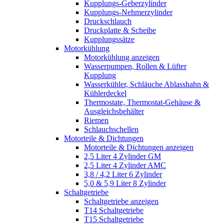
Kupplungs-Geberzylinder
Kupplungs-Nehmerzylinder
Druckschlauch
Druckplatte & Scheibe
Kupplungssätze
Motorkühlung
Motorkühlung anzeigen
Wasserpumpen, Rollen & Lüfter
Kupplung
Wasserkühler, Schläuche Ablasshahn &
Kühlerdeckel
Thermostate, Thermostat-Gehäuse &
Ausgleichsbehälter
Riemen
Schlauchschellen
Motorteile & Dichtungen
Motorteile & Dichtungen anzeigen
2,5 Liter 4 Zylinder GM
2,5 Liter 4 Zylinder AMC
3,8 / 4,2 Liter 6 Zylinder
5,0 & 5,9 Liter 8 Zylinder
Schaltgetriebe
Schaltgetriebe anzeigen
T14 Schaltgetriebe
T15 Schaltgetriebe