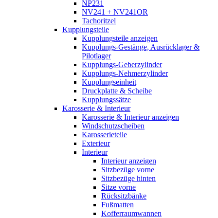
NP231
NV241 + NV241OR
Tachoritzel
Kupplungsteile
Kupplungsteile anzeigen
Kupplungs-Gestänge, Ausrücklager &
Pilotlager
Kupplungs-Geberzylinder
Kupplungs-Nehmerzylinder
Kupplungseinheit
Druckplatte & Scheibe
Kupplungssätze
Karosserie & Interieur
Karosserie & Interieur anzeigen
Windschutzscheiben
Karosserieteile
Exterieur
Interieur
Interieur anzeigen
Sitzbezüge vorne
Sitzbezüge hinten
Sitze vorne
Rücksitzbänke
Fußmatten
Kofferraumwannen