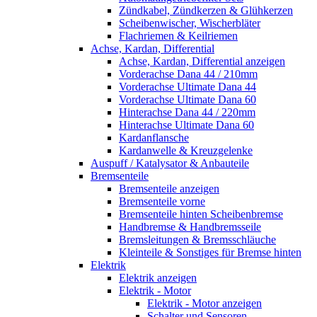
Zündkabel, Zündkerzen & Glühkerzen
Scheibenwischer, Wischerbläter
Flachriemen & Keilriemen
Achse, Kardan, Differential
Achse, Kardan, Differential anzeigen
Vorderachse Dana 44 / 210mm
Vorderachse Ultimate Dana 44
Vorderachse Ultimate Dana 60
Hinterachse Dana 44 / 220mm
Hinterachse Ultimate Dana 60
Kardanflansche
Kardanwelle & Kreuzgelenke
Auspuff / Katalysator & Anbauteile
Bremsenteile
Bremsenteile anzeigen
Bremsenteile vorne
Bremsenteile hinten Scheibenbremse
Handbremse & Handbremsseile
Bremsleitungen & Bremsschläuche
Kleinteile & Sonstiges für Bremse hinten
Elektrik
Elektrik anzeigen
Elektrik - Motor
Elektrik - Motor anzeigen
Schalter und Sensoren