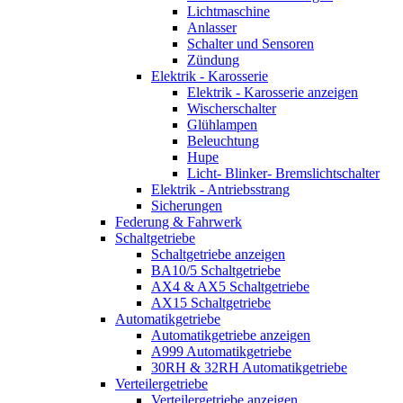
Lichtmaschine
Anlasser
Schalter und Sensoren
Zündung
Elektrik - Karosserie
Elektrik - Karosserie anzeigen
Wischerschalter
Glühlampen
Beleuchtung
Hupe
Licht- Blinker- Bremslichtschalter
Elektrik - Antriebsstrang
Sicherungen
Federung & Fahrwerk
Schaltgetriebe
Schaltgetriebe anzeigen
BA10/5 Schaltgetriebe
AX4 & AX5 Schaltgetriebe
AX15 Schaltgetriebe
Automatikgetriebe
Automatikgetriebe anzeigen
A999 Automatikgetriebe
30RH & 32RH Automatikgetriebe
Verteilergetriebe
Verteilergetriebe anzeigen