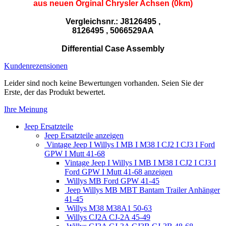
aus neuen Orginal Chrysler Achsen (0km)
Vergleichsnr.: J8126495 ,
8126495 , 5066529AA
Differential Case Assembly
Kundenrezensionen
Leider sind noch keine Bewertungen vorhanden. Seien Sie der
Erste, der das Produkt bewertet.
Ihre Meinung
Jeep Ersatzteile
Jeep Ersatzteile anzeigen
Vintage Jeep I Willys I MB I M38 I CJ2 I CJ3 I Ford
GPW I Mutt 41-68
Vintage Jeep I Willys I MB I M38 I CJ2 I CJ3 I
Ford GPW I Mutt 41-68 anzeigen
Willys MB Ford GPW 41-45
Jeep Willys MB MBT Bantam Trailer Anhänger
41-45
Willys M38 M38A1 50-63
Willys CJ2A CJ-2A 45-49