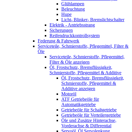
Glühlampen
Beleuchtung
Hupe
Licht- Blinker- Bremslichtschalter
Elektrik - Antriebsstrang
Sicherungen
Reifendruckkontrollsystem
Federung & Fahrwerk
Serviceteile, Schmierstoffe, Pflegemittel, Filter &
Öle
Serviceteile, Schmierstoffe, Pflegemittel,
Filter & Öle anzeigen
Öl, Frostschutz, Bremsflüssigkeit,
Schmierstoffe, Pflegemittel & Additive
Öl, Frostschutz, Bremsflüssigkeit,
Schmierstoffe, Pflegemittel &
Additive anzeigen
Motoröl
ATF Getriebeöle für
Automatikgetriebe
Getriebeöle für Schaltgetriebe
Getriebeöle für Verteilergetriebe
Öle und Zusätze Hinterachse,
Vorderachse & Differential
Servoöl, Öl Servolenkung