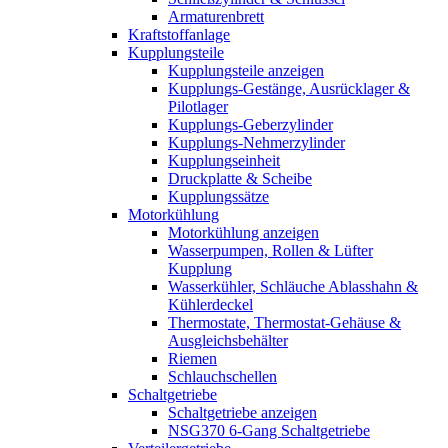
Armaturenbrett
Kraftstoffanlage
Kupplungsteile
Kupplungsteile anzeigen
Kupplungs-Gestänge, Ausrücklager &
Pilotlager
Kupplungs-Geberzylinder
Kupplungs-Nehmerzylinder
Kupplungseinheit
Druckplatte & Scheibe
Kupplungssätze
Motorkühlung
Motorkühlung anzeigen
Wasserpumpen, Rollen & Lüfter
Kupplung
Wasserkühler, Schläuche Ablasshahn &
Kühlerdeckel
Thermostate, Thermostat-Gehäuse &
Ausgleichsbehälter
Riemen
Schlauchschellen
Schaltgetriebe
Schaltgetriebe anzeigen
NSG370 6-Gang Schaltgetriebe