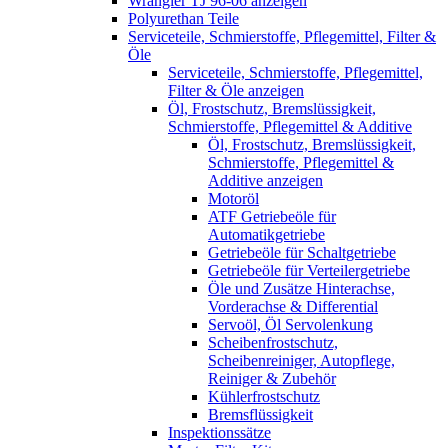
Wrangler TJ 96-06 anzeigen
Polyurethan Teile
Serviceteile, Schmierstoffe, Pflegemittel, Filter &
Öle
Serviceteile, Schmierstoffe, Pflegemittel,
Filter & Öle anzeigen
Öl, Frostschutz, Bremslüssigkeit,
Schmierstoffe, Pflegemittel & Additive
Öl, Frostschutz, Bremslüssigkeit,
Schmierstoffe, Pflegemittel &
Additive anzeigen
Motoröl
ATF Getriebeöle für
Automatikgetriebe
Getriebeöle für Schaltgetriebe
Getriebeöle für Verteilergetriebe
Öle und Zusätze Hinterachse,
Vorderachse & Differential
Servoöl, Öl Servolenkung
Scheibenfrostschutz,
Scheibenreiniger, Autopflege,
Reiniger & Zubehör
Kühlerfrostschutz
Bremsflüssigkeit
Inspektionssätze