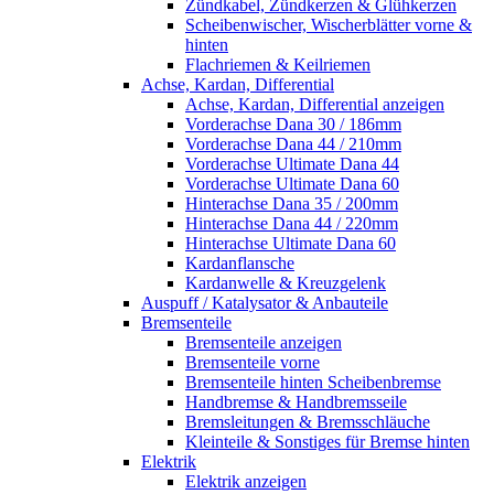
Zündkabel, Zündkerzen & Glühkerzen
Scheibenwischer, Wischerblätter vorne &
hinten
Flachriemen & Keilriemen
Achse, Kardan, Differential
Achse, Kardan, Differential anzeigen
Vorderachse Dana 30 / 186mm
Vorderachse Dana 44 / 210mm
Vorderachse Ultimate Dana 44
Vorderachse Ultimate Dana 60
Hinterachse Dana 35 / 200mm
Hinterachse Dana 44 / 220mm
Hinterachse Ultimate Dana 60
Kardanflansche
Kardanwelle & Kreuzgelenk
Auspuff / Katalysator & Anbauteile
Bremsenteile
Bremsenteile anzeigen
Bremsenteile vorne
Bremsenteile hinten Scheibenbremse
Handbremse & Handbremsseile
Bremsleitungen & Bremsschläuche
Kleinteile & Sonstiges für Bremse hinten
Elektrik
Elektrik anzeigen