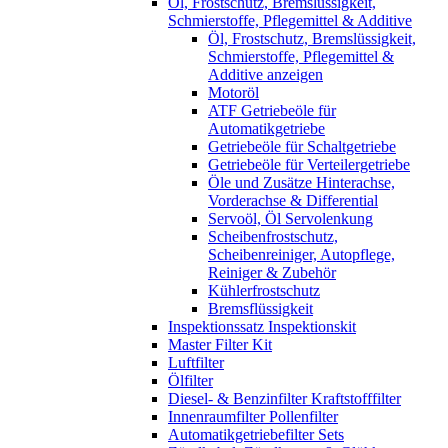
Öl, Frostschutz, Bremslüssigkeit,
Schmierstoffe, Pflegemittel & Additive
Öl, Frostschutz, Bremslüssigkeit,
Schmierstoffe, Pflegemittel &
Additive anzeigen
Motoröl
ATF Getriebeöle für
Automatikgetriebe
Getriebeöle für Schaltgetriebe
Getriebeöle für Verteilergetriebe
Öle und Zusätze Hinterachse,
Vorderachse & Differential
Servoöl, Öl Servolenkung
Scheibenfrostschutz,
Scheibenreiniger, Autopflege,
Reiniger & Zubehör
Kühlerfrostschutz
Bremsflüssigkeit
Inspektionssatz Inspektionskit
Master Filter Kit
Luftfilter
Ölfilter
Diesel- & Benzinfilter Kraftstofffilter
Innenraumfilter Pollenfilter
Automatikgetriebefilter Sets