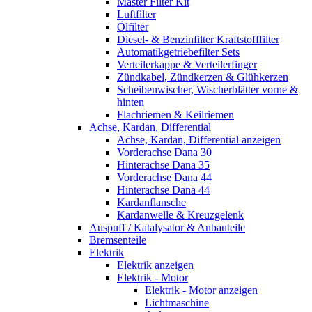
Master Filter Kit
Luftfilter
Ölfilter
Diesel- & Benzinfilter Kraftstofffilter
Automatikgetriebefilter Sets
Verteilerkappe & Verteilerfinger
Zündkabel, Zündkerzen & Glühkerzen
Scheibenwischer, Wischerblätter vorne &
hinten
Flachriemen & Keilriemen
Achse, Kardan, Differential
Achse, Kardan, Differential anzeigen
Vorderachse Dana 30
Hinterachse Dana 35
Vorderachse Dana 44
Hinterachse Dana 44
Kardanflansche
Kardanwelle & Kreuzgelenk
Auspuff / Katalysator & Anbauteile
Bremsenteile
Elektrik
Elektrik anzeigen
Elektrik - Motor
Elektrik - Motor anzeigen
Lichtmaschine