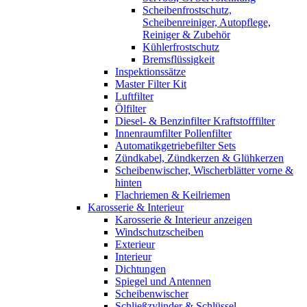
Scheibenfrostschutz,
Scheibenreiniger, Autopflege,
Reiniger & Zubehör
Kühlerfrostschutz
Bremsflüssigkeit
Inspektionssätze
Master Filter Kit
Luftfilter
Ölfilter
Diesel- & Benzinfilter Kraftstofffilter
Innenraumfilter Pollenfilter
Automatikgetriebefilter Sets
Zündkabel, Zündkerzen & Glühkerzen
Scheibenwischer, Wischerblätter vorne &
hinten
Flachriemen & Keilriemen
Karosserie & Interieur
Karosserie & Interieur anzeigen
Windschutzscheiben
Exterieur
Interieur
Dichtungen
Spiegel und Antennen
Scheibenwischer
Schließzylinder & Schlüssel