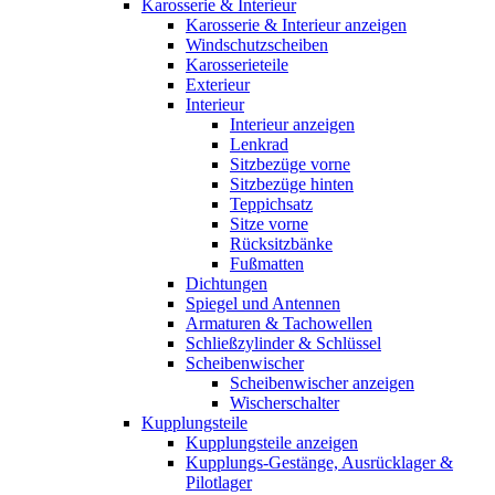
Karosserie & Interieur
Karosserie & Interieur anzeigen
Windschutzscheiben
Karosserieteile
Exterieur
Interieur
Interieur anzeigen
Lenkrad
Sitzbezüge vorne
Sitzbezüge hinten
Teppichsatz
Sitze vorne
Rücksitzbänke
Fußmatten
Dichtungen
Spiegel und Antennen
Armaturen & Tachowellen
Schließzylinder & Schlüssel
Scheibenwischer
Scheibenwischer anzeigen
Wischerschalter
Kupplungsteile
Kupplungsteile anzeigen
Kupplungs-Gestänge, Ausrücklager &
Pilotlager