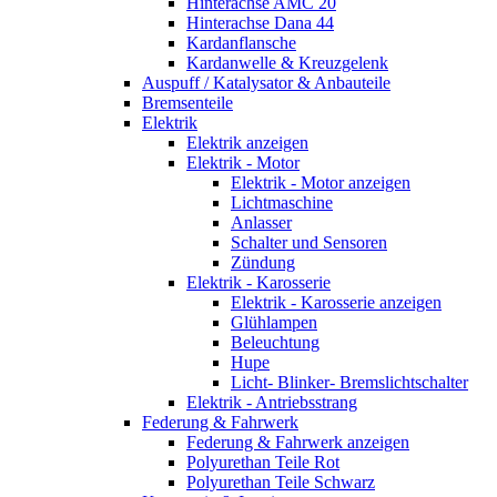
Hinterachse AMC 20
Hinterachse Dana 44
Kardanflansche
Kardanwelle & Kreuzgelenk
Auspuff / Katalysator & Anbauteile
Bremsenteile
Elektrik
Elektrik anzeigen
Elektrik - Motor
Elektrik - Motor anzeigen
Lichtmaschine
Anlasser
Schalter und Sensoren
Zündung
Elektrik - Karosserie
Elektrik - Karosserie anzeigen
Glühlampen
Beleuchtung
Hupe
Licht- Blinker- Bremslichtschalter
Elektrik - Antriebsstrang
Federung & Fahrwerk
Federung & Fahrwerk anzeigen
Polyurethan Teile Rot
Polyurethan Teile Schwarz