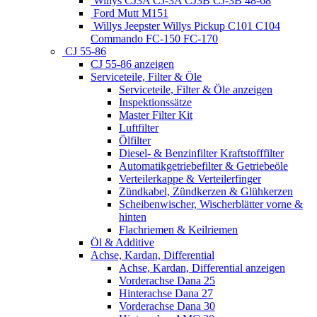
Willys CJ3A CJ-3A CJ3B CJ-3B 48-68
Ford Mutt M151
Willys Jeepster Willys Pickup C101 C104
Commando FC-150 FC-170
CJ 55-86
CJ 55-86 anzeigen
Serviceteile, Filter & Öle
Serviceteile, Filter & Öle anzeigen
Inspektionssätze
Master Filter Kit
Luftfilter
Ölfilter
Diesel- & Benzinfilter Kraftstofffilter
Automatikgetriebefilter & Getriebeöle
Verteilerkappe & Verteilerfinger
Zündkabel, Zündkerzen & Glühkerzen
Scheibenwischer, Wischerblätter vorne &
hinten
Flachriemen & Keilriemen
Öl & Additive
Achse, Kardan, Differential
Achse, Kardan, Differential anzeigen
Vorderachse Dana 25
Hinterachse Dana 27
Vorderachse Dana 30