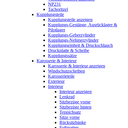
NP231
Tachoritzel
Kupplungsteile
Kupplungsteile anzeigen
Kupplungs-Gestänge, Ausrücklager &
Pilotlager
Kupplungs-Geberzylinder
Kupplungs-Nehmerzylinder
Kupplungseinheit & Druckschlauch
Druckplatte & Scheibe
Kupplungssätze
Karosserie & Interieur
Karosserie & Interieur anzeigen
Windschutzscheiben
Karosserieteile
Exterieur
Interieur
Interieur anzeigen
Lenkrad
Sitzbezüge vorne
Sitzbezüge hinten
Teppichsatz
Sitze vorne
Rücksitzbänke
Fußmatten