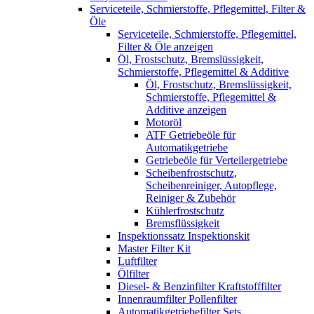
Serviceteile, Schmierstoffe, Pflegemittel, Filter &
Öle
Serviceteile, Schmierstoffe, Pflegemittel,
Filter & Öle anzeigen
Öl, Frostschutz, Bremslüssigkeit,
Schmierstoffe, Pflegemittel & Additive
Öl, Frostschutz, Bremslüssigkeit,
Schmierstoffe, Pflegemittel &
Additive anzeigen
Motoröl
ATF Getriebeöle für
Automatikgetriebe
Getriebeöle für Verteilergetriebe
Scheibenfrostschutz,
Scheibenreiniger, Autopflege,
Reiniger & Zubehör
Kühlerfrostschutz
Bremsflüssigkeit
Inspektionssatz Inspektionskit
Master Filter Kit
Luftfilter
Ölfilter
Diesel- & Benzinfilter Kraftstofffilter
Innenraumfilter Pollenfilter
Automatikgetriebefilter Sets