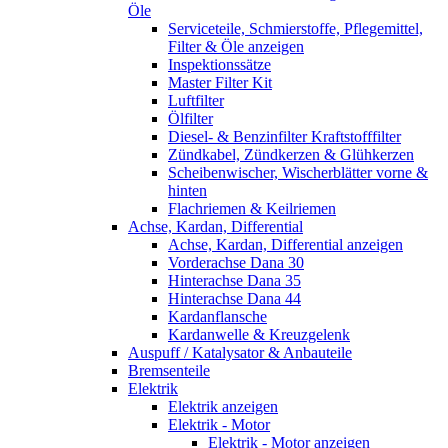
Öle
Serviceteile, Schmierstoffe, Pflegemittel,
Filter & Öle anzeigen
Inspektionssätze
Master Filter Kit
Luftfilter
Ölfilter
Diesel- & Benzinfilter Kraftstofffilter
Zündkabel, Zündkerzen & Glühkerzen
Scheibenwischer, Wischerblätter vorne &
hinten
Flachriemen & Keilriemen
Achse, Kardan, Differential
Achse, Kardan, Differential anzeigen
Vorderachse Dana 30
Hinterachse Dana 35
Hinterachse Dana 44
Kardanflansche
Kardanwelle & Kreuzgelenk
Auspuff / Katalysator & Anbauteile
Bremsenteile
Elektrik
Elektrik anzeigen
Elektrik - Motor
Elektrik - Motor anzeigen