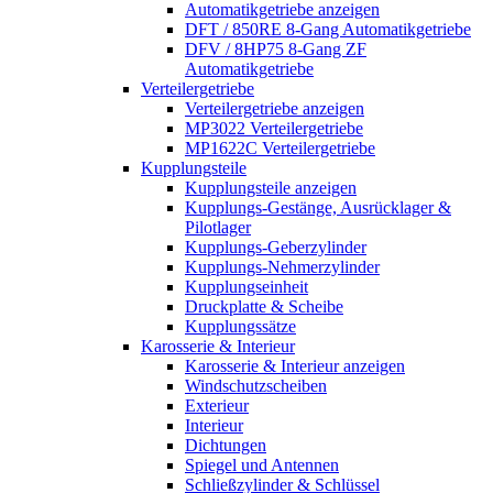
Automatikgetriebe anzeigen
DFT / 850RE 8-Gang Automatikgetriebe
DFV / 8HP75 8-Gang ZF
Automatikgetriebe
Verteilergetriebe
Verteilergetriebe anzeigen
MP3022 Verteilergetriebe
MP1622C Verteilergetriebe
Kupplungsteile
Kupplungsteile anzeigen
Kupplungs-Gestänge, Ausrücklager &
Pilotlager
Kupplungs-Geberzylinder
Kupplungs-Nehmerzylinder
Kupplungseinheit
Druckplatte & Scheibe
Kupplungssätze
Karosserie & Interieur
Karosserie & Interieur anzeigen
Windschutzscheiben
Exterieur
Interieur
Dichtungen
Spiegel und Antennen
Schließzylinder & Schlüssel