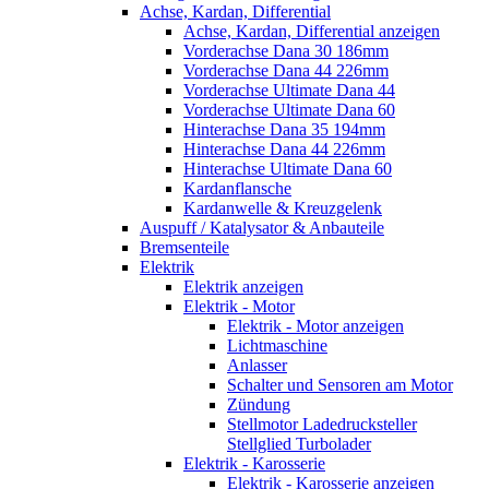
Achse, Kardan, Differential
Achse, Kardan, Differential anzeigen
Vorderachse Dana 30 186mm
Vorderachse Dana 44 226mm
Vorderachse Ultimate Dana 44
Vorderachse Ultimate Dana 60
Hinterachse Dana 35 194mm
Hinterachse Dana 44 226mm
Hinterachse Ultimate Dana 60
Kardanflansche
Kardanwelle & Kreuzgelenk
Auspuff / Katalysator & Anbauteile
Bremsenteile
Elektrik
Elektrik anzeigen
Elektrik - Motor
Elektrik - Motor anzeigen
Lichtmaschine
Anlasser
Schalter und Sensoren am Motor
Zündung
Stellmotor Ladedrucksteller
Stellglied Turbolader
Elektrik - Karosserie
Elektrik - Karosserie anzeigen