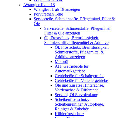
Wrangler JL ab 18
Wrangler JL ab 18 anzeigen
Polyurethan Teile
Serviceteile, Schmierstoffe, Pflegemittel, Filter &
Öle
Serviceteile, Schmierstoffe, Pflegemittel,
Filter & Öle anzeigen
Öl, Frostschutz, Bremslüssigkeit,
Schmierstoffe, Pflegemittel & Additive
Öl, Frostschutz, Bremslüssigkeit,
Schmierstoffe, Pflegemittel &
Additive anzeigen
Motoröl
ATF Getriebeöle für
Automatikgetriebe
Getriebeöle für Schaltgetriebe
Getriebeöle für Verteilergetriebe
Öle und Zusätze Hinterachse,
Vorderachse & Differential
Servoöl, Öl Servolenkung
Scheibenfrostschutz,
Scheibenreiniger, Autopflege,
Reiniger & Zubehör
Kühlerfrostschutz