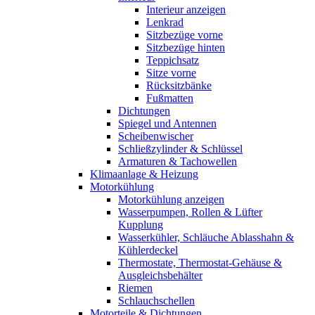
Interieur anzeigen
Lenkrad
Sitzbezüge vorne
Sitzbezüge hinten
Teppichsatz
Sitze vorne
Rücksitzbänke
Fußmatten
Dichtungen
Spiegel und Antennen
Scheibenwischer
Schließzylinder & Schlüssel
Armaturen & Tachowellen
Klimaanlage & Heizung
Motorkühlung
Motorkühlung anzeigen
Wasserpumpen, Rollen & Lüfter
Kupplung
Wasserkühler, Schläuche Ablasshahn &
Kühlerdeckel
Thermostate, Thermostat-Gehäuse &
Ausgleichsbehälter
Riemen
Schlauchschellen
Motorteile & Dichtungen