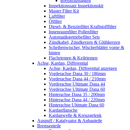
Bremsflüssigkeit
Inspektionssatz Inspektionskit
Master Filter Kit
Luftfilter
Ölfilter
Diesel- & Benzinfilter Kraftstofffilter
Innenraumfilter Pollenfilter
Automatikgetriebefilter Sets
Zündkabel, Zündkerzen & Glühkerzen
Scheibenwischer, Wischerblätter vorne &
hinten
Flachriemen & Keilriemen
Achse, Kardan, Differential
Achse, Kardan, Differential anzeigen
Vorderachse Dana 30 / 186mm
Vorderachse Dana 44 / 210mm
Vorderachse Ultimate Dana 44
Vorderachse Ultimate Dana 60
Hinterachse Dana 35 / 200mm
Hinterachse Dana 44 / 220mm
Hinterachse Ultimate Dana 60
Kardanflansche
Kardanwelle & Kreuzgelenk
Auspuff / Katalysator & Anbauteile
Bremsenteile