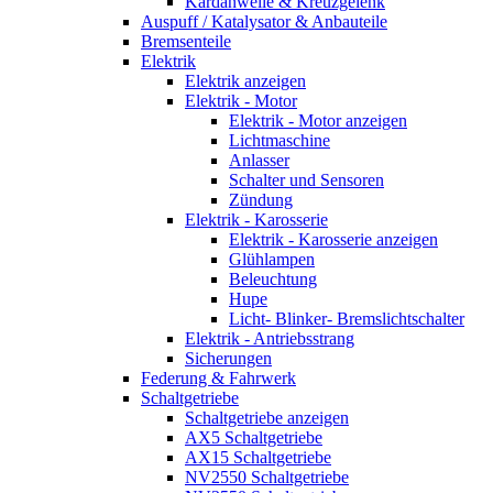
Kardanwelle & Kreuzgelenk
Auspuff / Katalysator & Anbauteile
Bremsenteile
Elektrik
Elektrik anzeigen
Elektrik - Motor
Elektrik - Motor anzeigen
Lichtmaschine
Anlasser
Schalter und Sensoren
Zündung
Elektrik - Karosserie
Elektrik - Karosserie anzeigen
Glühlampen
Beleuchtung
Hupe
Licht- Blinker- Bremslichtschalter
Elektrik - Antriebsstrang
Sicherungen
Federung & Fahrwerk
Schaltgetriebe
Schaltgetriebe anzeigen
AX5 Schaltgetriebe
AX15 Schaltgetriebe
NV2550 Schaltgetriebe