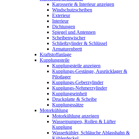
Karosserie & Interieur anzeigen
Windschutzscheiben
Exterieur
Interieur
Dichtungen
Spiegel und Antennen
Scheibenwischer
Schließzylinder & Schlüssel
Armaturenbrett
Kraftstoffanlage
Kupplungsteile
Kupplungsteile anzeigen
Kupplungs-Gestänge, Ausrücklager &
Pilotlager
Kupplungs-Geberzylinder
Kupplungs-Nehmerzylinder
Kupplungseinheit
Druckplatte & Scheibe
Kupplungssätze
Motorkühlung
Motorkühlung anzeigen
Wasserpumpen, Rollen & Lüfter
Kupplung
Wasserkühler, Schläuche Ablasshahn &
Kühlerdeckel