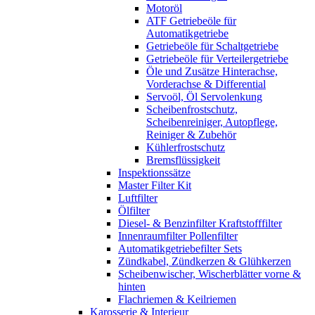
Motoröl
ATF Getriebeöle für
Automatikgetriebe
Getriebeöle für Schaltgetriebe
Getriebeöle für Verteilergetriebe
Öle und Zusätze Hinterachse,
Vorderachse & Differential
Servoöl, Öl Servolenkung
Scheibenfrostschutz,
Scheibenreiniger, Autopflege,
Reiniger & Zubehör
Kühlerfrostschutz
Bremsflüssigkeit
Inspektionssätze
Master Filter Kit
Luftfilter
Ölfilter
Diesel- & Benzinfilter Kraftstofffilter
Innenraumfilter Pollenfilter
Automatikgetriebefilter Sets
Zündkabel, Zündkerzen & Glühkerzen
Scheibenwischer, Wischerblätter vorne &
hinten
Flachriemen & Keilriemen
Karosserie & Interieur