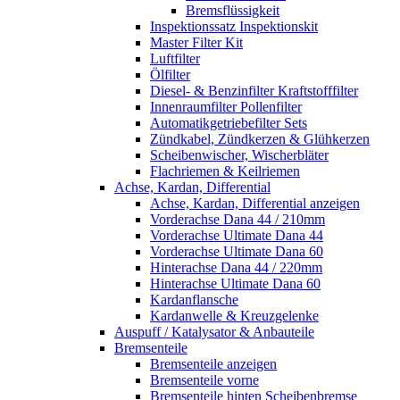
Bremsflüssigkeit
Inspektionssatz Inspektionskit
Master Filter Kit
Luftfilter
Ölfilter
Diesel- & Benzinfilter Kraftstofffilter
Innenraumfilter Pollenfilter
Automatikgetriebefilter Sets
Zündkabel, Zündkerzen & Glühkerzen
Scheibenwischer, Wischerbläter
Flachriemen & Keilriemen
Achse, Kardan, Differential
Achse, Kardan, Differential anzeigen
Vorderachse Dana 44 / 210mm
Vorderachse Ultimate Dana 44
Vorderachse Ultimate Dana 60
Hinterachse Dana 44 / 220mm
Hinterachse Ultimate Dana 60
Kardanflansche
Kardanwelle & Kreuzgelenke
Auspuff / Katalysator & Anbauteile
Bremsenteile
Bremsenteile anzeigen
Bremsenteile vorne
Bremsenteile hinten Scheibenbremse