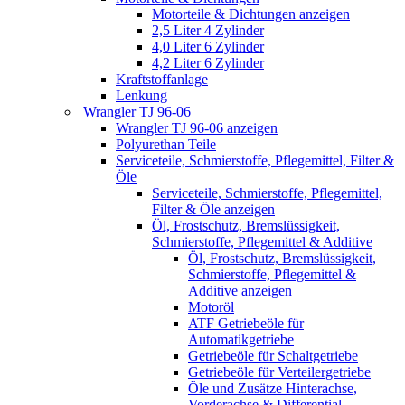
Motorteile & Dichtungen anzeigen
2,5 Liter 4 Zylinder
4,0 Liter 6 Zylinder
4,2 Liter 6 Zylinder
Kraftstoffanlage
Lenkung
Wrangler TJ 96-06
Wrangler TJ 96-06 anzeigen
Polyurethan Teile
Serviceteile, Schmierstoffe, Pflegemittel, Filter &
Öle
Serviceteile, Schmierstoffe, Pflegemittel,
Filter & Öle anzeigen
Öl, Frostschutz, Bremslüssigkeit,
Schmierstoffe, Pflegemittel & Additive
Öl, Frostschutz, Bremslüssigkeit,
Schmierstoffe, Pflegemittel &
Additive anzeigen
Motoröl
ATF Getriebeöle für
Automatikgetriebe
Getriebeöle für Schaltgetriebe
Getriebeöle für Verteilergetriebe
Öle und Zusätze Hinterachse,
Vorderachse & Differential