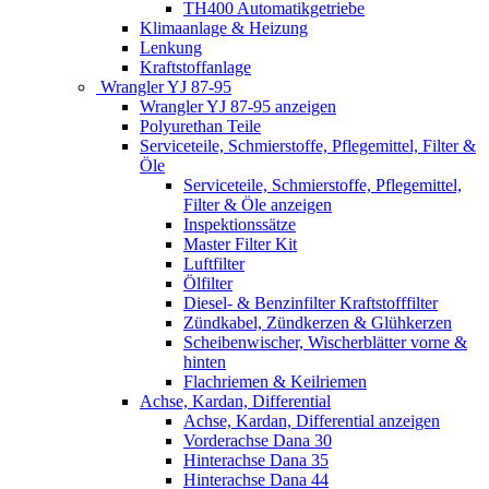
TH400 Automatikgetriebe
Klimaanlage & Heizung
Lenkung
Kraftstoffanlage
Wrangler YJ 87-95
Wrangler YJ 87-95 anzeigen
Polyurethan Teile
Serviceteile, Schmierstoffe, Pflegemittel, Filter &
Öle
Serviceteile, Schmierstoffe, Pflegemittel,
Filter & Öle anzeigen
Inspektionssätze
Master Filter Kit
Luftfilter
Ölfilter
Diesel- & Benzinfilter Kraftstofffilter
Zündkabel, Zündkerzen & Glühkerzen
Scheibenwischer, Wischerblätter vorne &
hinten
Flachriemen & Keilriemen
Achse, Kardan, Differential
Achse, Kardan, Differential anzeigen
Vorderachse Dana 30
Hinterachse Dana 35
Hinterachse Dana 44