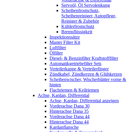
Servoöl, Öl Servolenkung
Scheibenfrostschutz,
Scheibenreiniger, Autopflege,
Reiniger & Zubehör
Kühlerfrostschutz
Bremsflüssigkeit
Inspektionssätze
Master Filter Kit
Luftfilter
Ölfilter
Diesel- & Benzinfilter Kraftstofffilter
Automatikgetriebefilter Sets
Verteilerkappe & Verteilerfinger
Zündkabel, Zündkerzen & Glühkerzen
Scheibenwischer, Wischerblätter vorne &
hinten
Flachriemen & Keilriemen
Achse, Kardan, Differential
Achse, Kardan, Differential anzeigen
Vorderachse Dana 30
Hinterachse Dana 35
Vorderachse Dana 44
Hinterachse Dana 44
Kardanflansche