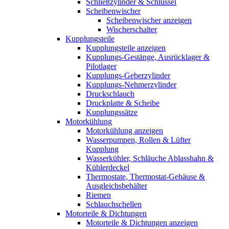
Schließzylinder & Schlüssel
Scheibenwischer
Scheibenwischer anzeigen
Wischerschalter
Kupplungsteile
Kupplungsteile anzeigen
Kupplungs-Gestänge, Ausrücklager &
Pilotlager
Kupplungs-Geberzylinder
Kupplungs-Nehmerzylinder
Druckschlauch
Druckplatte & Scheibe
Kupplungssätze
Motorkühlung
Motorkühlung anzeigen
Wasserpumpen, Rollen & Lüfter
Kupplung
Wasserkühler, Schläuche Ablasshahn &
Kühlerdeckel
Thermostate, Thermostat-Gehäuse &
Ausgleichsbehälter
Riemen
Schlauchschellen
Motorteile & Dichtungen
Motorteile & Dichtungen anzeigen