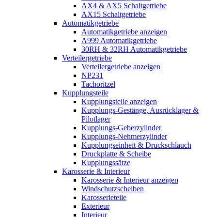
AX4 & AX5 Schaltgetriebe
AX15 Schaltgetriebe
Automatikgetriebe
Automatikgetriebe anzeigen
A999 Automatikgetriebe
30RH & 32RH Automatikgetriebe
Verteilergetriebe
Verteilergetriebe anzeigen
NP231
Tachoritzel
Kupplungsteile
Kupplungsteile anzeigen
Kupplungs-Gestänge, Ausrücklager &
Pilotlager
Kupplungs-Geberzylinder
Kupplungs-Nehmerzylinder
Kupplungseinheit & Druckschlauch
Druckplatte & Scheibe
Kupplungssätze
Karosserie & Interieur
Karosserie & Interieur anzeigen
Windschutzscheiben
Karosserieteile
Exterieur
Interieur