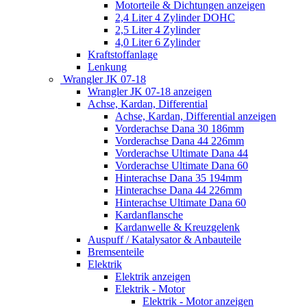
Motorteile & Dichtungen anzeigen
2,4 Liter 4 Zylinder DOHC
2,5 Liter 4 Zylinder
4,0 Liter 6 Zylinder
Kraftstoffanlage
Lenkung
Wrangler JK 07-18
Wrangler JK 07-18 anzeigen
Achse, Kardan, Differential
Achse, Kardan, Differential anzeigen
Vorderachse Dana 30 186mm
Vorderachse Dana 44 226mm
Vorderachse Ultimate Dana 44
Vorderachse Ultimate Dana 60
Hinterachse Dana 35 194mm
Hinterachse Dana 44 226mm
Hinterachse Ultimate Dana 60
Kardanflansche
Kardanwelle & Kreuzgelenk
Auspuff / Katalysator & Anbauteile
Bremsenteile
Elektrik
Elektrik anzeigen
Elektrik - Motor
Elektrik - Motor anzeigen