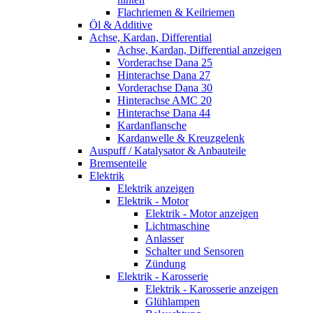
Flachriemen & Keilriemen
Öl & Additive
Achse, Kardan, Differential
Achse, Kardan, Differential anzeigen
Vorderachse Dana 25
Hinterachse Dana 27
Vorderachse Dana 30
Hinterachse AMC 20
Hinterachse Dana 44
Kardanflansche
Kardanwelle & Kreuzgelenk
Auspuff / Katalysator & Anbauteile
Bremsenteile
Elektrik
Elektrik anzeigen
Elektrik - Motor
Elektrik - Motor anzeigen
Lichtmaschine
Anlasser
Schalter und Sensoren
Zündung
Elektrik - Karosserie
Elektrik - Karosserie anzeigen
Glühlampen