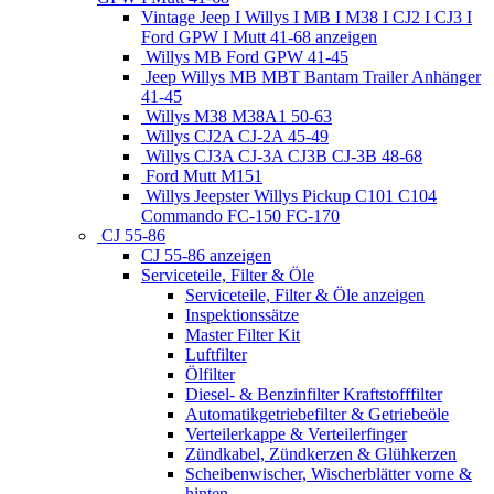
Vintage Jeep I Willys I MB I M38 I CJ2 I CJ3 I
Ford GPW I Mutt 41-68 anzeigen
Willys MB Ford GPW 41-45
Jeep Willys MB MBT Bantam Trailer Anhänger
41-45
Willys M38 M38A1 50-63
Willys CJ2A CJ-2A 45-49
Willys CJ3A CJ-3A CJ3B CJ-3B 48-68
Ford Mutt M151
Willys Jeepster Willys Pickup C101 C104
Commando FC-150 FC-170
CJ 55-86
CJ 55-86 anzeigen
Serviceteile, Filter & Öle
Serviceteile, Filter & Öle anzeigen
Inspektionssätze
Master Filter Kit
Luftfilter
Ölfilter
Diesel- & Benzinfilter Kraftstofffilter
Automatikgetriebefilter & Getriebeöle
Verteilerkappe & Verteilerfinger
Zündkabel, Zündkerzen & Glühkerzen
Scheibenwischer, Wischerblätter vorne &
hinten