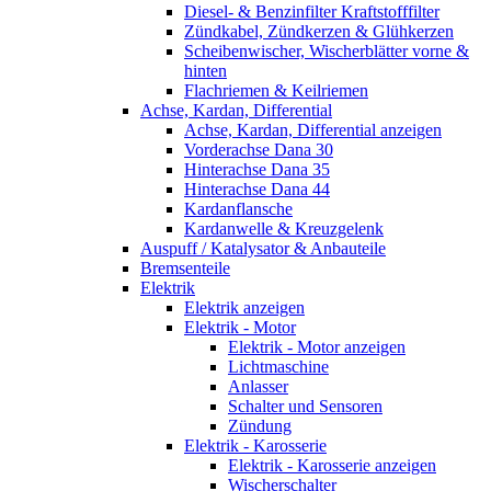
Diesel- & Benzinfilter Kraftstofffilter
Zündkabel, Zündkerzen & Glühkerzen
Scheibenwischer, Wischerblätter vorne &
hinten
Flachriemen & Keilriemen
Achse, Kardan, Differential
Achse, Kardan, Differential anzeigen
Vorderachse Dana 30
Hinterachse Dana 35
Hinterachse Dana 44
Kardanflansche
Kardanwelle & Kreuzgelenk
Auspuff / Katalysator & Anbauteile
Bremsenteile
Elektrik
Elektrik anzeigen
Elektrik - Motor
Elektrik - Motor anzeigen
Lichtmaschine
Anlasser
Schalter und Sensoren
Zündung
Elektrik - Karosserie
Elektrik - Karosserie anzeigen
Wischerschalter