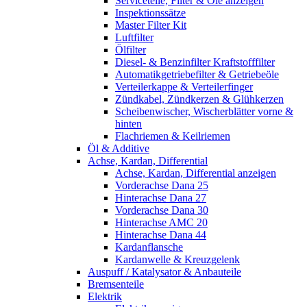
Serviceteile, Filter & Öle anzeigen
Inspektionssätze
Master Filter Kit
Luftfilter
Ölfilter
Diesel- & Benzinfilter Kraftstofffilter
Automatikgetriebefilter & Getriebeöle
Verteilerkappe & Verteilerfinger
Zündkabel, Zündkerzen & Glühkerzen
Scheibenwischer, Wischerblätter vorne &
hinten
Flachriemen & Keilriemen
Öl & Additive
Achse, Kardan, Differential
Achse, Kardan, Differential anzeigen
Vorderachse Dana 25
Hinterachse Dana 27
Vorderachse Dana 30
Hinterachse AMC 20
Hinterachse Dana 44
Kardanflansche
Kardanwelle & Kreuzgelenk
Auspuff / Katalysator & Anbauteile
Bremsenteile
Elektrik