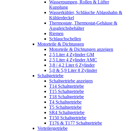
Wasserpumpen, Rollen & Lüfter
Kupplung
Wasserkühler, Schläuche Ablasshahn &
Kühlerdeckel
Thermostate, Thermostat-Gehäuse &
Ausgleichsbehälter
Riemen
Schlauchschellen
Motorteile & Dichtungen
Motorteile & Dichtungen anzeigen
2,5 Liter 4 Zylinder GM
2,5 Liter 4 Zylinder AMC
3,8 / 4,2 Liter 6 Zylinder
5,0 & 5,9 Liter 8 Zylinder
Schaltgetriebe
Schaltgetriebe anzeigen
T14 Schaltgetriebe
T15 Schaltgetriebe
T18 Schaltgetriebe
T4 Schaltgetriebe
T5 Schaltgetriebe
SR4 Schaltgetriebe
T150 Schaltgetriebe
T176 & T177 Schaltgetriebe
Verteilergetriebe