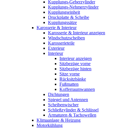
Kupplungs-Geberzylinder
Kupplungs-Nehmerzylinder
Kupplungseinheit
Druckplatte & Scheibe
Kupplungssätze
Karosserie & Interieur
Karosserie & Interieur anzeigen
Windschutzscheiben
Karosserieteile
Exterieur
Interieur
Interieur anzeigen
Sitzbezüge vorne
Sitzbezüge hinten
Sitze vorne
Rücksitzbänke
Fußmatten
Kofferraumwannen
Dichtungen
Spiegel und Antennen
Scheibenwischer
Schließzylinder & Schlüssel
Armaturen & Tachowellen
Klimaanlage & Heizung
Motorkühlung