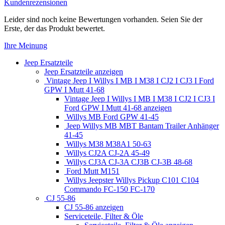
Kundenrezensionen
Leider sind noch keine Bewertungen vorhanden. Seien Sie der
Erste, der das Produkt bewertet.
Ihre Meinung
Jeep Ersatzteile
Jeep Ersatzteile anzeigen
Vintage Jeep I Willys I MB I M38 I CJ2 I CJ3 I Ford
GPW I Mutt 41-68
Vintage Jeep I Willys I MB I M38 I CJ2 I CJ3 I
Ford GPW I Mutt 41-68 anzeigen
Willys MB Ford GPW 41-45
Jeep Willys MB MBT Bantam Trailer Anhänger
41-45
Willys M38 M38A1 50-63
Willys CJ2A CJ-2A 45-49
Willys CJ3A CJ-3A CJ3B CJ-3B 48-68
Ford Mutt M151
Willys Jeepster Willys Pickup C101 C104
Commando FC-150 FC-170
CJ 55-86
CJ 55-86 anzeigen
Serviceteile, Filter & Öle