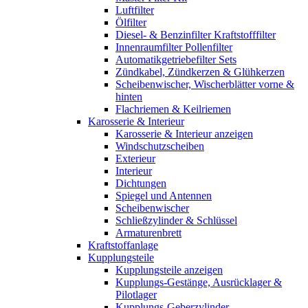
Luftfilter
Ölfilter
Diesel- & Benzinfilter Kraftstofffilter
Innenraumfilter Pollenfilter
Automatikgetriebefilter Sets
Zündkabel, Zündkerzen & Glühkerzen
Scheibenwischer, Wischerblätter vorne &
hinten
Flachriemen & Keilriemen
Karosserie & Interieur
Karosserie & Interieur anzeigen
Windschutzscheiben
Exterieur
Interieur
Dichtungen
Spiegel und Antennen
Scheibenwischer
Schließzylinder & Schlüssel
Armaturenbrett
Kraftstoffanlage
Kupplungsteile
Kupplungsteile anzeigen
Kupplungs-Gestänge, Ausrücklager &
Pilotlager
Kupplungs-Geberzylinder