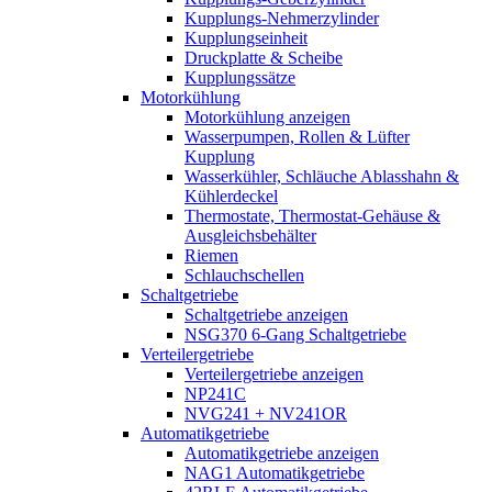
Kupplungs-Nehmerzylinder
Kupplungseinheit
Druckplatte & Scheibe
Kupplungssätze
Motorkühlung
Motorkühlung anzeigen
Wasserpumpen, Rollen & Lüfter
Kupplung
Wasserkühler, Schläuche Ablasshahn &
Kühlerdeckel
Thermostate, Thermostat-Gehäuse &
Ausgleichsbehälter
Riemen
Schlauchschellen
Schaltgetriebe
Schaltgetriebe anzeigen
NSG370 6-Gang Schaltgetriebe
Verteilergetriebe
Verteilergetriebe anzeigen
NP241C
NVG241 + NV241OR
Automatikgetriebe
Automatikgetriebe anzeigen
NAG1 Automatikgetriebe