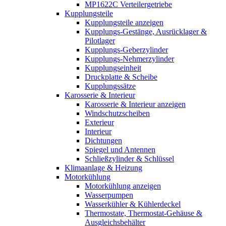
MP1622C Verteilergetriebe
Kupplungsteile
Kupplungsteile anzeigen
Kupplungs-Gestänge, Ausrücklager &
Pilotlager
Kupplungs-Geberzylinder
Kupplungs-Nehmerzylinder
Kupplungseinheit
Druckplatte & Scheibe
Kupplungssätze
Karosserie & Interieur
Karosserie & Interieur anzeigen
Windschutzscheiben
Exterieur
Interieur
Dichtungen
Spiegel und Antennen
Schließzylinder & Schlüssel
Klimaanlage & Heizung
Motorkühlung
Motorkühlung anzeigen
Wasserpumpen
Wasserkühler & Kühlerdeckel
Thermostate, Thermostat-Gehäuse &
Ausgleichsbehälter