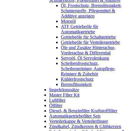
Schmierstoffe, Pflegemittel & Additive
Öl, Frostschutz, Bremslüssigkeit,
Schmierstoffe, Pflegemittel &
Additive anzeigen
Motoröl
ATF Getriebeöle für
Automatikgetriebe
Getriebeöle für Schaltgetriebe
Getriebeöle für Verteilergetriebe
Öle und Zusätze Hinterachse,
Vorderachse & Differential
Servoöl, Öl Servolenkung
Scheibenfrostschutz,
Scheibenreiniger, Autopflege,
Reiniger & Zubehör
Kühlerfrostschutz
Bremsflüssigkeit
Inspektionssätze
Master Filter Kit
Luftfilter
Ölfilter
Diesel- & Benzinfilter Kraftstofffilter
Automatikgetriebefilter Sets
Verteilerkappe & Verteilerfinger
Zündkabel, Zündkerzen & Glühkerzen