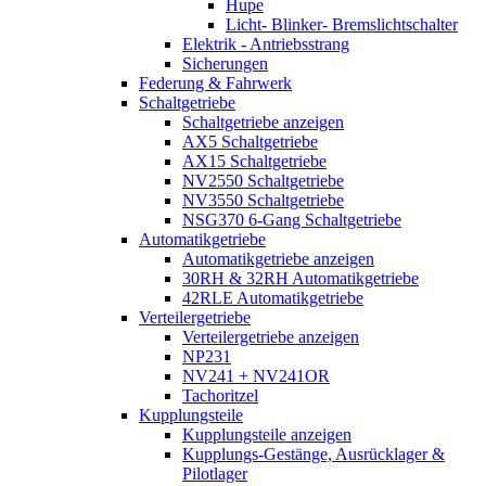
Hupe
Licht- Blinker- Bremslichtschalter
Elektrik - Antriebsstrang
Sicherungen
Federung & Fahrwerk
Schaltgetriebe
Schaltgetriebe anzeigen
AX5 Schaltgetriebe
AX15 Schaltgetriebe
NV2550 Schaltgetriebe
NV3550 Schaltgetriebe
NSG370 6-Gang Schaltgetriebe
Automatikgetriebe
Automatikgetriebe anzeigen
30RH & 32RH Automatikgetriebe
42RLE Automatikgetriebe
Verteilergetriebe
Verteilergetriebe anzeigen
NP231
NV241 + NV241OR
Tachoritzel
Kupplungsteile
Kupplungsteile anzeigen
Kupplungs-Gestänge, Ausrücklager &
Pilotlager