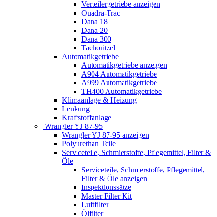
Verteilergetriebe anzeigen
Quadra-Trac
Dana 18
Dana 20
Dana 300
Tachoritzel
Automatikgetriebe
Automatikgetriebe anzeigen
A904 Automatikgetriebe
A999 Automatikgetriebe
TH400 Automatikgetriebe
Klimaanlage & Heizung
Lenkung
Kraftstoffanlage
Wrangler YJ 87-95
Wrangler YJ 87-95 anzeigen
Polyurethan Teile
Serviceteile, Schmierstoffe, Pflegemittel, Filter &
Öle
Serviceteile, Schmierstoffe, Pflegemittel,
Filter & Öle anzeigen
Inspektionssätze
Master Filter Kit
Luftfilter
Ölfilter