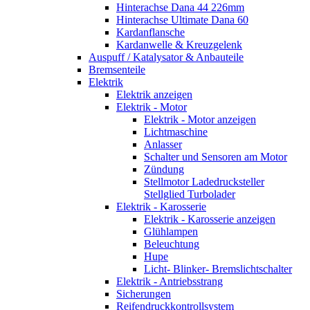
Hinterachse Dana 44 226mm
Hinterachse Ultimate Dana 60
Kardanflansche
Kardanwelle & Kreuzgelenk
Auspuff / Katalysator & Anbauteile
Bremsenteile
Elektrik
Elektrik anzeigen
Elektrik - Motor
Elektrik - Motor anzeigen
Lichtmaschine
Anlasser
Schalter und Sensoren am Motor
Zündung
Stellmotor Ladedrucksteller
Stellglied Turbolader
Elektrik - Karosserie
Elektrik - Karosserie anzeigen
Glühlampen
Beleuchtung
Hupe
Licht- Blinker- Bremslichtschalter
Elektrik - Antriebsstrang
Sicherungen
Reifendruckkontrollsystem