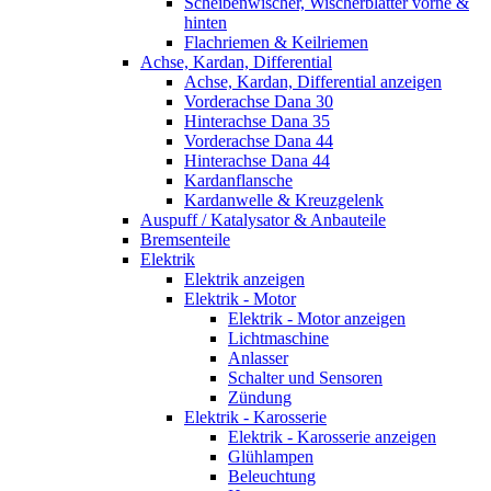
Scheibenwischer, Wischerblätter vorne &
hinten
Flachriemen & Keilriemen
Achse, Kardan, Differential
Achse, Kardan, Differential anzeigen
Vorderachse Dana 30
Hinterachse Dana 35
Vorderachse Dana 44
Hinterachse Dana 44
Kardanflansche
Kardanwelle & Kreuzgelenk
Auspuff / Katalysator & Anbauteile
Bremsenteile
Elektrik
Elektrik anzeigen
Elektrik - Motor
Elektrik - Motor anzeigen
Lichtmaschine
Anlasser
Schalter und Sensoren
Zündung
Elektrik - Karosserie
Elektrik - Karosserie anzeigen
Glühlampen
Beleuchtung