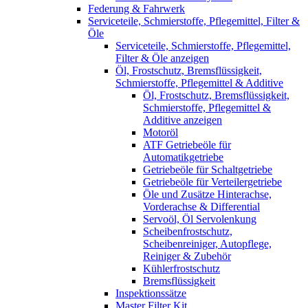
Federung & Fahrwerk
Serviceteile, Schmierstoffe, Pflegemittel, Filter &
Öle
Serviceteile, Schmierstoffe, Pflegemittel,
Filter & Öle anzeigen
Öl, Frostschutz, Bremsflüssigkeit,
Schmierstoffe, Pflegemittel & Additive
Öl, Frostschutz, Bremsflüssigkeit,
Schmierstoffe, Pflegemittel &
Additive anzeigen
Motoröl
ATF Getriebeöle für
Automatikgetriebe
Getriebeöle für Schaltgetriebe
Getriebeöle für Verteilergetriebe
Öle und Zusätze Hinterachse,
Vorderachse & Differential
Servoöl, Öl Servolenkung
Scheibenfrostschutz,
Scheibenreiniger, Autopflege,
Reiniger & Zubehör
Kühlerfrostschutz
Bremsflüssigkeit
Inspektionssätze
Master Filter Kit