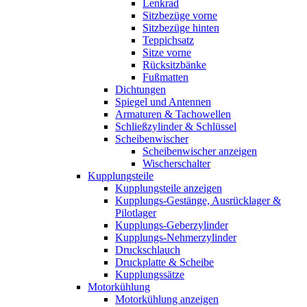
Lenkrad
Sitzbezüge vorne
Sitzbezüge hinten
Teppichsatz
Sitze vorne
Rücksitzbänke
Fußmatten
Dichtungen
Spiegel und Antennen
Armaturen & Tachowellen
Schließzylinder & Schlüssel
Scheibenwischer
Scheibenwischer anzeigen
Wischerschalter
Kupplungsteile
Kupplungsteile anzeigen
Kupplungs-Gestänge, Ausrücklager &
Pilotlager
Kupplungs-Geberzylinder
Kupplungs-Nehmerzylinder
Druckschlauch
Druckplatte & Scheibe
Kupplungssätze
Motorkühlung
Motorkühlung anzeigen