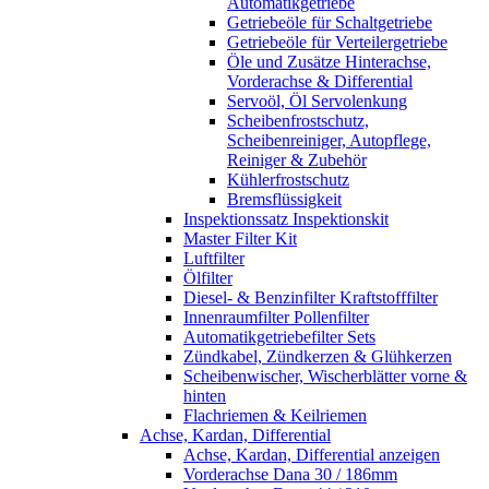
Automatikgetriebe
Getriebeöle für Schaltgetriebe
Getriebeöle für Verteilergetriebe
Öle und Zusätze Hinterachse,
Vorderachse & Differential
Servoöl, Öl Servolenkung
Scheibenfrostschutz,
Scheibenreiniger, Autopflege,
Reiniger & Zubehör
Kühlerfrostschutz
Bremsflüssigkeit
Inspektionssatz Inspektionskit
Master Filter Kit
Luftfilter
Ölfilter
Diesel- & Benzinfilter Kraftstofffilter
Innenraumfilter Pollenfilter
Automatikgetriebefilter Sets
Zündkabel, Zündkerzen & Glühkerzen
Scheibenwischer, Wischerblätter vorne &
hinten
Flachriemen & Keilriemen
Achse, Kardan, Differential
Achse, Kardan, Differential anzeigen
Vorderachse Dana 30 / 186mm