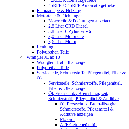
42RLE Automatikgetriebe
45RFE / 545RFE Automatikgetriebe
Klimaanlage & Heizung
Motorteile & Dichtungen
Motorteile & Dichtungen anzeigen
2,8 Liter CRD Diesel
3,8 Liter 6 Zylinder V6
3,0 Liter Motorteile
3,6 Liter Motor
Lenkung
Polyurethan Teile
Wrangler JL ab 18
Wrangler JL ab 18 anzeigen
Polyurethan Teile
Serviceteile, Schmierstoffe, Pflegemittel, Filter &
Öle
Serviceteile, Schmierstoffe, Pflegemittel,
Filter & Öle anzeigen
Öl, Frostschutz, Bremslüssigkeit,
Schmierstoffe, Pflegemittel & Additive
Öl, Frostschutz, Bremslüssigkeit,
Schmierstoffe, Pflegemittel &
Additive anzeigen
Motoröl
ATF Getriebeöle für