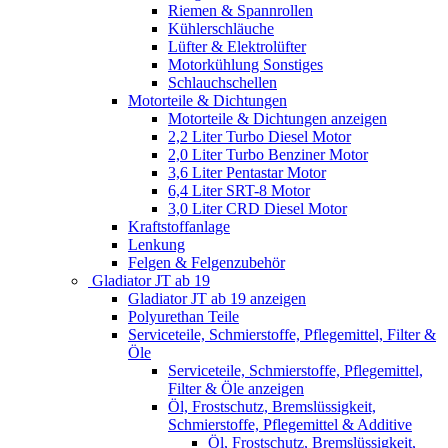
Riemen & Spannrollen
Kühlerschläuche
Lüfter & Elektrolüfter
Motorkühlung Sonstiges
Schlauchschellen
Motorteile & Dichtungen
Motorteile & Dichtungen anzeigen
2,2 Liter Turbo Diesel Motor
2,0 Liter Turbo Benziner Motor
3,6 Liter Pentastar Motor
6,4 Liter SRT-8 Motor
3,0 Liter CRD Diesel Motor
Kraftstoffanlage
Lenkung
Felgen & Felgenzubehör
Gladiator JT ab 19
Gladiator JT ab 19 anzeigen
Polyurethan Teile
Serviceteile, Schmierstoffe, Pflegemittel, Filter &
Öle
Serviceteile, Schmierstoffe, Pflegemittel,
Filter & Öle anzeigen
Öl, Frostschutz, Bremslüssigkeit,
Schmierstoffe, Pflegemittel & Additive
Öl, Frostschutz, Bremslüssigkeit,