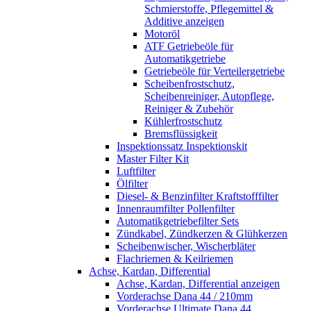
Schmierstoffe, Pflegemittel &
Additive anzeigen
Motoröl
ATF Getriebeöle für
Automatikgetriebe
Getriebeöle für Verteilergetriebe
Scheibenfrostschutz,
Scheibenreiniger, Autopflege,
Reiniger & Zubehör
Kühlerfrostschutz
Bremsflüssigkeit
Inspektionssatz Inspektionskit
Master Filter Kit
Luftfilter
Ölfilter
Diesel- & Benzinfilter Kraftstofffilter
Innenraumfilter Pollenfilter
Automatikgetriebefilter Sets
Zündkabel, Zündkerzen & Glühkerzen
Scheibenwischer, Wischerbläter
Flachriemen & Keilriemen
Achse, Kardan, Differential
Achse, Kardan, Differential anzeigen
Vorderachse Dana 44 / 210mm
Vorderachse Ultimate Dana 44