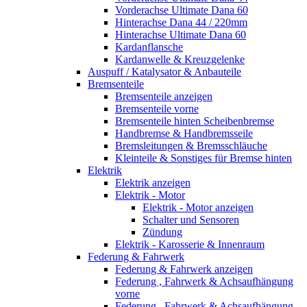
Vorderachse Ultimate Dana 60
Hinterachse Dana 44 / 220mm
Hinterachse Ultimate Dana 60
Kardanflansche
Kardanwelle & Kreuzgelenke
Auspuff / Katalysator & Anbauteile
Bremsenteile
Bremsenteile anzeigen
Bremsenteile vorne
Bremsenteile hinten Scheibenbremse
Handbremse & Handbremsseile
Bremsleitungen & Bremsschläuche
Kleinteile & Sonstiges für Bremse hinten
Elektrik
Elektrik anzeigen
Elektrik - Motor
Elektrik - Motor anzeigen
Schalter und Sensoren
Zündung
Elektrik - Karosserie & Innenraum
Federung & Fahrwerk
Federung & Fahrwerk anzeigen
Federung , Fahrwerk & Achsaufhängung
vorne
Federung , Fahrwerk & Achsaufhängung