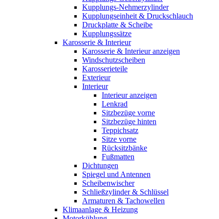
Kupplungs-Nehmerzylinder
Kupplungseinheit & Druckschlauch
Druckplatte & Scheibe
Kupplungssätze
Karosserie & Interieur
Karosserie & Interieur anzeigen
Windschutzscheiben
Karosserieteile
Exterieur
Interieur
Interieur anzeigen
Lenkrad
Sitzbezüge vorne
Sitzbezüge hinten
Teppichsatz
Sitze vorne
Rücksitzbänke
Fußmatten
Dichtungen
Spiegel und Antennen
Scheibenwischer
Schließzylinder & Schlüssel
Armaturen & Tachowellen
Klimaanlage & Heizung
Motorkühlung