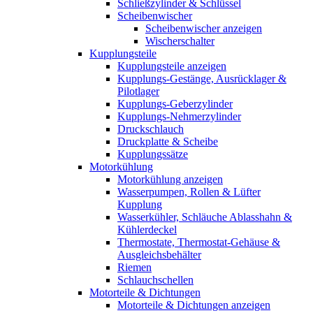
Schließzylinder & Schlüssel
Scheibenwischer
Scheibenwischer anzeigen
Wischerschalter
Kupplungsteile
Kupplungsteile anzeigen
Kupplungs-Gestänge, Ausrücklager &
Pilotlager
Kupplungs-Geberzylinder
Kupplungs-Nehmerzylinder
Druckschlauch
Druckplatte & Scheibe
Kupplungssätze
Motorkühlung
Motorkühlung anzeigen
Wasserpumpen, Rollen & Lüfter
Kupplung
Wasserkühler, Schläuche Ablasshahn &
Kühlerdeckel
Thermostate, Thermostat-Gehäuse &
Ausgleichsbehälter
Riemen
Schlauchschellen
Motorteile & Dichtungen
Motorteile & Dichtungen anzeigen