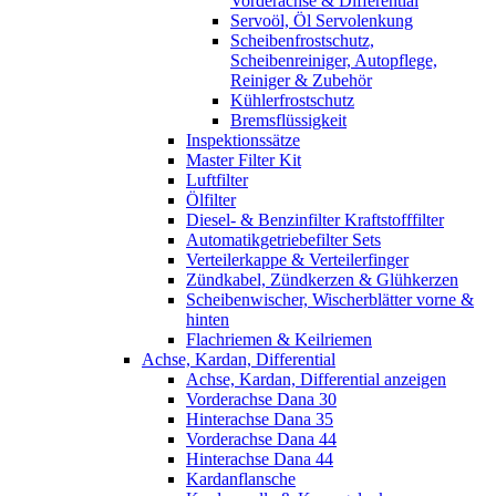
Vorderachse & Differential
Servoöl, Öl Servolenkung
Scheibenfrostschutz,
Scheibenreiniger, Autopflege,
Reiniger & Zubehör
Kühlerfrostschutz
Bremsflüssigkeit
Inspektionssätze
Master Filter Kit
Luftfilter
Ölfilter
Diesel- & Benzinfilter Kraftstofffilter
Automatikgetriebefilter Sets
Verteilerkappe & Verteilerfinger
Zündkabel, Zündkerzen & Glühkerzen
Scheibenwischer, Wischerblätter vorne &
hinten
Flachriemen & Keilriemen
Achse, Kardan, Differential
Achse, Kardan, Differential anzeigen
Vorderachse Dana 30
Hinterachse Dana 35
Vorderachse Dana 44
Hinterachse Dana 44
Kardanflansche