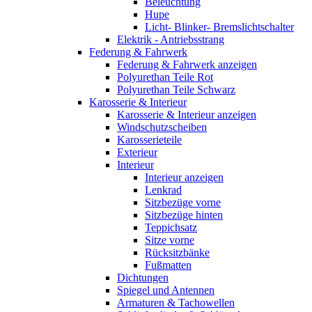
Beleuchtung
Hupe
Licht- Blinker- Bremslichtschalter
Elektrik - Antriebsstrang
Federung & Fahrwerk
Federung & Fahrwerk anzeigen
Polyurethan Teile Rot
Polyurethan Teile Schwarz
Karosserie & Interieur
Karosserie & Interieur anzeigen
Windschutzscheiben
Karosserieteile
Exterieur
Interieur
Interieur anzeigen
Lenkrad
Sitzbezüge vorne
Sitzbezüge hinten
Teppichsatz
Sitze vorne
Rücksitzbänke
Fußmatten
Dichtungen
Spiegel und Antennen
Armaturen & Tachowellen