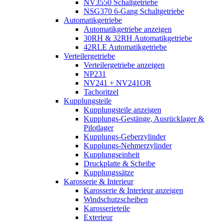
NV3550 Schaltgetriebe
NSG370 6-Gang Schaltgetriebe
Automatikgetriebe
Automatikgetriebe anzeigen
30RH & 32RH Automatikgetriebe
42RLE Automatikgetriebe
Verteilergetriebe
Verteilergetriebe anzeigen
NP231
NV241 + NV241OR
Tachoritzel
Kupplungsteile
Kupplungsteile anzeigen
Kupplungs-Gestänge, Ausrücklager &
Pilotlager
Kupplungs-Geberzylinder
Kupplungs-Nehmerzylinder
Kupplungseinheit
Druckplatte & Scheibe
Kupplungssätze
Karosserie & Interieur
Karosserie & Interieur anzeigen
Windschutzscheiben
Karosserieteile
Exterieur