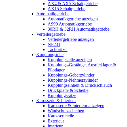
AX4 & AX5 Schaltgetriebe
AX15 Schaltgetriebe
Automatikgetriebe
Automatikgetriebe anzeigen
A999 Automatikgetriebe
30RH & 32RH Automatikgetriebe
Verteilergetriebe
Verteilergetriebe anzeigen
NP231
Tachoritzel
Kupplungsteile
Kupplungsteile anzeigen
Kupplungs-Gestänge, Ausrücklager &
Pilotlager
Kupplungs-Geberzylinder
Kupplungs-Nehmerzylinder
Kupplungseinheit & Druckschlauch
Druckplatte & Scheibe
Kupplungssätze
Karosserie & Interieur
Karosserie & Interieur anzeigen
Windschutzscheiben
Karosserieteile
Exterieur
Interieur