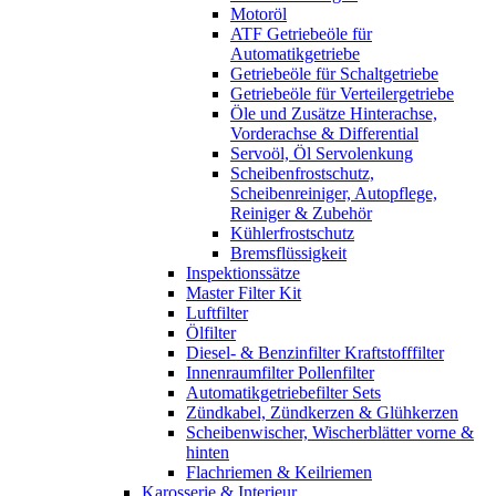
Motoröl
ATF Getriebeöle für
Automatikgetriebe
Getriebeöle für Schaltgetriebe
Getriebeöle für Verteilergetriebe
Öle und Zusätze Hinterachse,
Vorderachse & Differential
Servoöl, Öl Servolenkung
Scheibenfrostschutz,
Scheibenreiniger, Autopflege,
Reiniger & Zubehör
Kühlerfrostschutz
Bremsflüssigkeit
Inspektionssätze
Master Filter Kit
Luftfilter
Ölfilter
Diesel- & Benzinfilter Kraftstofffilter
Innenraumfilter Pollenfilter
Automatikgetriebefilter Sets
Zündkabel, Zündkerzen & Glühkerzen
Scheibenwischer, Wischerblätter vorne &
hinten
Flachriemen & Keilriemen
Karosserie & Interieur