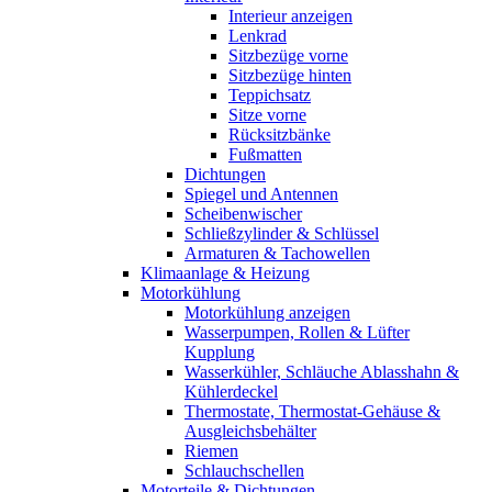
Interieur anzeigen
Lenkrad
Sitzbezüge vorne
Sitzbezüge hinten
Teppichsatz
Sitze vorne
Rücksitzbänke
Fußmatten
Dichtungen
Spiegel und Antennen
Scheibenwischer
Schließzylinder & Schlüssel
Armaturen & Tachowellen
Klimaanlage & Heizung
Motorkühlung
Motorkühlung anzeigen
Wasserpumpen, Rollen & Lüfter
Kupplung
Wasserkühler, Schläuche Ablasshahn &
Kühlerdeckel
Thermostate, Thermostat-Gehäuse &
Ausgleichsbehälter
Riemen
Schlauchschellen
Motorteile & Dichtungen