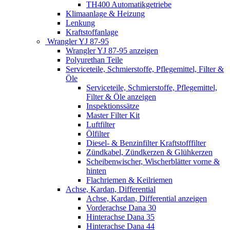
TH400 Automatikgetriebe
Klimaanlage & Heizung
Lenkung
Kraftstoffanlage
Wrangler YJ 87-95
Wrangler YJ 87-95 anzeigen
Polyurethan Teile
Serviceteile, Schmierstoffe, Pflegemittel, Filter &
Öle
Serviceteile, Schmierstoffe, Pflegemittel,
Filter & Öle anzeigen
Inspektionssätze
Master Filter Kit
Luftfilter
Ölfilter
Diesel- & Benzinfilter Kraftstofffilter
Zündkabel, Zündkerzen & Glühkerzen
Scheibenwischer, Wischerblätter vorne &
hinten
Flachriemen & Keilriemen
Achse, Kardan, Differential
Achse, Kardan, Differential anzeigen
Vorderachse Dana 30
Hinterachse Dana 35
Hinterachse Dana 44