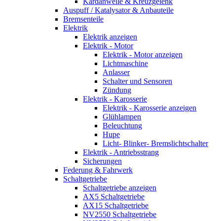
Kardanwelle & Kreuzgelenk
Auspuff / Katalysator & Anbauteile
Bremsenteile
Elektrik
Elektrik anzeigen
Elektrik - Motor
Elektrik - Motor anzeigen
Lichtmaschine
Anlasser
Schalter und Sensoren
Zündung
Elektrik - Karosserie
Elektrik - Karosserie anzeigen
Glühlampen
Beleuchtung
Hupe
Licht- Blinker- Bremslichtschalter
Elektrik - Antriebsstrang
Sicherungen
Federung & Fahrwerk
Schaltgetriebe
Schaltgetriebe anzeigen
AX5 Schaltgetriebe
AX15 Schaltgetriebe
NV2550 Schaltgetriebe