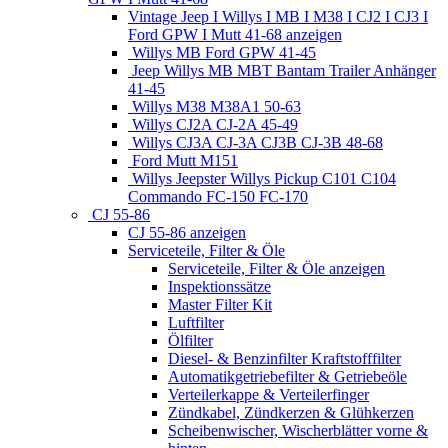
Vintage Jeep I Willys I MB I M38 I CJ2 I CJ3 I
Ford GPW I Mutt 41-68 anzeigen
Willys MB Ford GPW 41-45
Jeep Willys MB MBT Bantam Trailer Anhänger
41-45
Willys M38 M38A1 50-63
Willys CJ2A CJ-2A 45-49
Willys CJ3A CJ-3A CJ3B CJ-3B 48-68
Ford Mutt M151
Willys Jeepster Willys Pickup C101 C104
Commando FC-150 FC-170
CJ 55-86
CJ 55-86 anzeigen
Serviceteile, Filter & Öle
Serviceteile, Filter & Öle anzeigen
Inspektionssätze
Master Filter Kit
Luftfilter
Ölfilter
Diesel- & Benzinfilter Kraftstofffilter
Automatikgetriebefilter & Getriebeöle
Verteilerkappe & Verteilerfinger
Zündkabel, Zündkerzen & Glühkerzen
Scheibenwischer, Wischerblätter vorne &