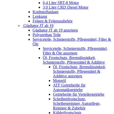
6,4 Liter SRT-8 Motor
3,0 Liter CRD Diesel Motor
Kraftstoffanlage
Lenkung
Felgen & Felgenzubehör
Gladiator JT ab 19
Gladiator JT ab 19 anzeigen
Polyurethan Teile
Serviceteile, Schmierstoffe, Pflegemittel, Filter &
Öle
Serviceteile, Schmierstoffe, Pflegemittel,
Filter & Öle anzeigen
Öl, Frostschutz, Bremslüssigkeit,
Schmierstoffe, Pflegemittel & Additive
Öl, Frostschutz, Bremslüssigkeit,
Schmierstoffe, Pflegemittel &
Additive anzeigen
Motoröl
ATF Getriebeöle für
Automatikgetriebe
Getriebeöle für Verteilergetriebe
Scheibenfrostschutz,
Scheibenreiniger, Autopflege,
Reiniger & Zubehör
Kühlerfrostschutz