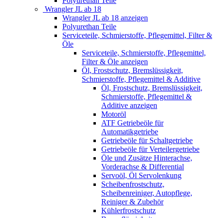
Polyurethan Teile
Wrangler JL ab 18
Wrangler JL ab 18 anzeigen
Polyurethan Teile
Serviceteile, Schmierstoffe, Pflegemittel, Filter &
Öle
Serviceteile, Schmierstoffe, Pflegemittel,
Filter & Öle anzeigen
Öl, Frostschutz, Bremslüssigkeit,
Schmierstoffe, Pflegemittel & Additive
Öl, Frostschutz, Bremslüssigkeit,
Schmierstoffe, Pflegemittel &
Additive anzeigen
Motoröl
ATF Getriebeöle für
Automatikgetriebe
Getriebeöle für Schaltgetriebe
Getriebeöle für Verteilergetriebe
Öle und Zusätze Hinterachse,
Vorderachse & Differential
Servoöl, Öl Servolenkung
Scheibenfrostschutz,
Scheibenreiniger, Autopflege,
Reiniger & Zubehör
Kühlerfrostschutz