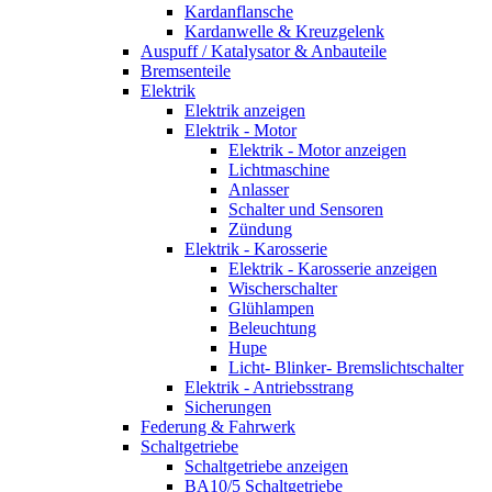
Kardanflansche
Kardanwelle & Kreuzgelenk
Auspuff / Katalysator & Anbauteile
Bremsenteile
Elektrik
Elektrik anzeigen
Elektrik - Motor
Elektrik - Motor anzeigen
Lichtmaschine
Anlasser
Schalter und Sensoren
Zündung
Elektrik - Karosserie
Elektrik - Karosserie anzeigen
Wischerschalter
Glühlampen
Beleuchtung
Hupe
Licht- Blinker- Bremslichtschalter
Elektrik - Antriebsstrang
Sicherungen
Federung & Fahrwerk
Schaltgetriebe
Schaltgetriebe anzeigen
BA10/5 Schaltgetriebe