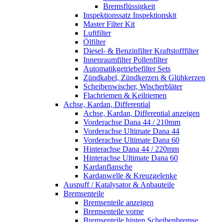
Bremsflüssigkeit
Inspektionssatz Inspektionskit
Master Filter Kit
Luftfilter
Ölfilter
Diesel- & Benzinfilter Kraftstofffilter
Innenraumfilter Pollenfilter
Automatikgetriebefilter Sets
Zündkabel, Zündkerzen & Glühkerzen
Scheibenwischer, Wischerbläter
Flachriemen & Keilriemen
Achse, Kardan, Differential
Achse, Kardan, Differential anzeigen
Vorderachse Dana 44 / 210mm
Vorderachse Ultimate Dana 44
Vorderachse Ultimate Dana 60
Hinterachse Dana 44 / 220mm
Hinterachse Ultimate Dana 60
Kardanflansche
Kardanwelle & Kreuzgelenke
Auspuff / Katalysator & Anbauteile
Bremsenteile
Bremsenteile anzeigen
Bremsenteile vorne
Bremsenteile hinten Scheibenbremse