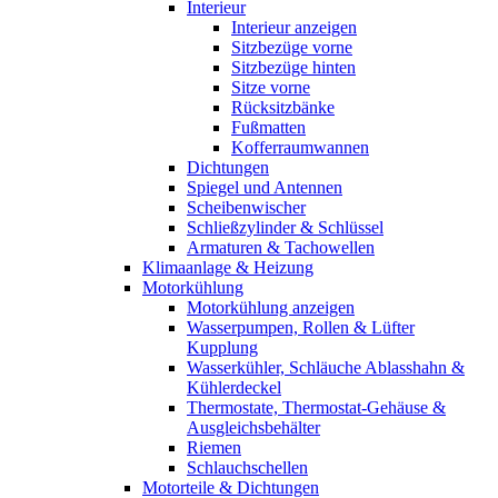
Interieur
Interieur anzeigen
Sitzbezüge vorne
Sitzbezüge hinten
Sitze vorne
Rücksitzbänke
Fußmatten
Kofferraumwannen
Dichtungen
Spiegel und Antennen
Scheibenwischer
Schließzylinder & Schlüssel
Armaturen & Tachowellen
Klimaanlage & Heizung
Motorkühlung
Motorkühlung anzeigen
Wasserpumpen, Rollen & Lüfter
Kupplung
Wasserkühler, Schläuche Ablasshahn &
Kühlerdeckel
Thermostate, Thermostat-Gehäuse &
Ausgleichsbehälter
Riemen
Schlauchschellen
Motorteile & Dichtungen