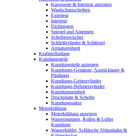
Karosserie & Interieur anzeigen
Windschutzscheiben
Exterieur
Interieur
Dichtungen
Spiegel und Antennen
Scheibenwischer
Schließzylinder & Schlüssel
Armaturenbrett
Kraftstoffanlage
Kupplungsteile
Kupplungsteile anzeigen
Kupplungs-Gestänge, Ausrücklager &
Pilotlager
Kupplungs-Geberzylinder
Kupplungs-Nehmerzylinder
Kupplungseinheit
Druckplatte & Scheibe
Kupplungssätze
Motorkühlung
Motorkühlung anzeigen
Wasserpumpen, Rollen & Lüfter
Kupplung
Wasserkühler, Schläuche Ablasshahn &
Kühlerdeckel