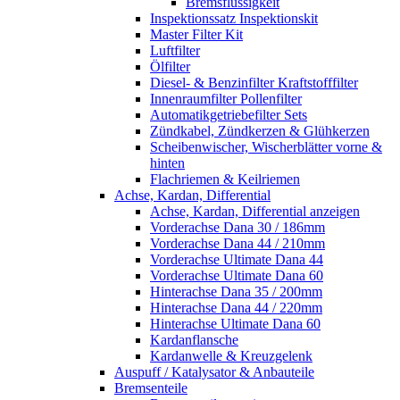
Bremsflüssigkeit
Inspektionssatz Inspektionskit
Master Filter Kit
Luftfilter
Ölfilter
Diesel- & Benzinfilter Kraftstofffilter
Innenraumfilter Pollenfilter
Automatikgetriebefilter Sets
Zündkabel, Zündkerzen & Glühkerzen
Scheibenwischer, Wischerblätter vorne &
hinten
Flachriemen & Keilriemen
Achse, Kardan, Differential
Achse, Kardan, Differential anzeigen
Vorderachse Dana 30 / 186mm
Vorderachse Dana 44 / 210mm
Vorderachse Ultimate Dana 44
Vorderachse Ultimate Dana 60
Hinterachse Dana 35 / 200mm
Hinterachse Dana 44 / 220mm
Hinterachse Ultimate Dana 60
Kardanflansche
Kardanwelle & Kreuzgelenk
Auspuff / Katalysator & Anbauteile
Bremsenteile