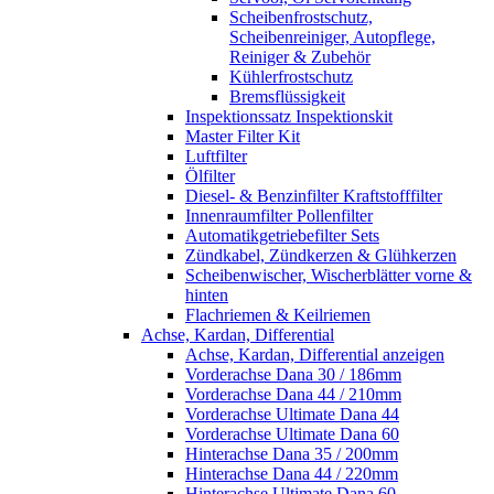
Scheibenfrostschutz,
Scheibenreiniger, Autopflege,
Reiniger & Zubehör
Kühlerfrostschutz
Bremsflüssigkeit
Inspektionssatz Inspektionskit
Master Filter Kit
Luftfilter
Ölfilter
Diesel- & Benzinfilter Kraftstofffilter
Innenraumfilter Pollenfilter
Automatikgetriebefilter Sets
Zündkabel, Zündkerzen & Glühkerzen
Scheibenwischer, Wischerblätter vorne &
hinten
Flachriemen & Keilriemen
Achse, Kardan, Differential
Achse, Kardan, Differential anzeigen
Vorderachse Dana 30 / 186mm
Vorderachse Dana 44 / 210mm
Vorderachse Ultimate Dana 44
Vorderachse Ultimate Dana 60
Hinterachse Dana 35 / 200mm
Hinterachse Dana 44 / 220mm
Hinterachse Ultimate Dana 60