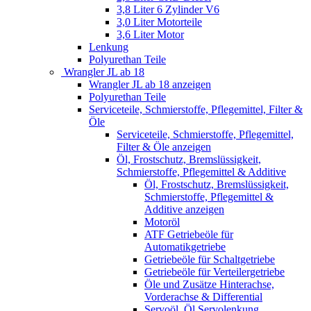
3,8 Liter 6 Zylinder V6
3,0 Liter Motorteile
3,6 Liter Motor
Lenkung
Polyurethan Teile
Wrangler JL ab 18
Wrangler JL ab 18 anzeigen
Polyurethan Teile
Serviceteile, Schmierstoffe, Pflegemittel, Filter &
Öle
Serviceteile, Schmierstoffe, Pflegemittel,
Filter & Öle anzeigen
Öl, Frostschutz, Bremslüssigkeit,
Schmierstoffe, Pflegemittel & Additive
Öl, Frostschutz, Bremslüssigkeit,
Schmierstoffe, Pflegemittel &
Additive anzeigen
Motoröl
ATF Getriebeöle für
Automatikgetriebe
Getriebeöle für Schaltgetriebe
Getriebeöle für Verteilergetriebe
Öle und Zusätze Hinterachse,
Vorderachse & Differential
Servoöl, Öl Servolenkung