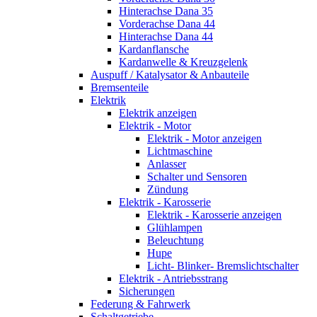
Hinterachse Dana 35
Vorderachse Dana 44
Hinterachse Dana 44
Kardanflansche
Kardanwelle & Kreuzgelenk
Auspuff / Katalysator & Anbauteile
Bremsenteile
Elektrik
Elektrik anzeigen
Elektrik - Motor
Elektrik - Motor anzeigen
Lichtmaschine
Anlasser
Schalter und Sensoren
Zündung
Elektrik - Karosserie
Elektrik - Karosserie anzeigen
Glühlampen
Beleuchtung
Hupe
Licht- Blinker- Bremslichtschalter
Elektrik - Antriebsstrang
Sicherungen
Federung & Fahrwerk
Schaltgetriebe