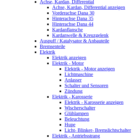
Achse, Kardan, Differential
Achse, Kardan, Differential anzeigen
Vorderachse Dana 30
Hinterachse Dana 35
Hinterachse Dana 44
Kardanflansche
Kardanwelle & Kreuzgelenk
Auspuff / Katalysator & Anbauteile
Bremsenteile
Elektrik
Elektrik anzeigen
Elektrik - Motor
Elektrik - Motor anzeigen
Lichtmaschine
Anlasser
Schalter und Sensoren
Zündung
Elektrik - Karosserie
Elektrik - Karosserie anzeigen
Wischerschalter
Glühlampen
Beleuchtung
Hupe
Licht- Blinker- Bremslichtschalter
Elektrik - Antriebsstrang