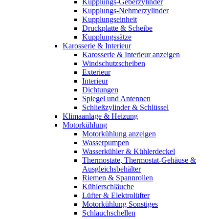
Kupplungs-Geberzylinder
Kupplungs-Nehmerzylinder
Kupplungseinheit
Druckplatte & Scheibe
Kupplungssätze
Karosserie & Interieur
Karosserie & Interieur anzeigen
Windschutzscheiben
Exterieur
Interieur
Dichtungen
Spiegel und Antennen
Schließzylinder & Schlüssel
Klimaanlage & Heizung
Motorkühlung
Motorkühlung anzeigen
Wasserpumpen
Wasserkühler & Kühlerdeckel
Thermostate, Thermostat-Gehäuse &
Ausgleichsbehälter
Riemen & Spannrollen
Kühlerschläuche
Lüfter & Elektrolüfter
Motorkühlung Sonstiges
Schlauchschellen