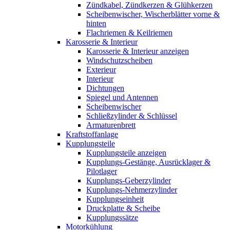
Zündkabel, Zündkerzen & Glühkerzen
Scheibenwischer, Wischerblätter vorne &
hinten
Flachriemen & Keilriemen
Karosserie & Interieur
Karosserie & Interieur anzeigen
Windschutzscheiben
Exterieur
Interieur
Dichtungen
Spiegel und Antennen
Scheibenwischer
Schließzylinder & Schlüssel
Armaturenbrett
Kraftstoffanlage
Kupplungsteile
Kupplungsteile anzeigen
Kupplungs-Gestänge, Ausrücklager &
Pilotlager
Kupplungs-Geberzylinder
Kupplungs-Nehmerzylinder
Kupplungseinheit
Druckplatte & Scheibe
Kupplungssätze
Motorkühlung