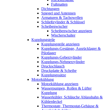
Fußmatten
Dichtungen
Spiegel und Antennen
Armaturen & Tachowellen
Schließzylinder & Schlüssel
Scheibenwischer
Scheibenwischer anzeigen
Wischerschalter
Kupplungsteile
Kupplungsteile anzeigen
Kupplungs-Gestänge, Ausrücklager &
Pilotlager
Kupplungs-Geberzylinder
Kupplungs-Nehmerzylinder
Druckschlauch
Druckplatte & Scheibe
Kupplungssätze
Motorkühlung
Motorkühlung anzeigen
Wasserpumpen, Rollen & Lüfter
Kupplung
Wasserkühler, Schläuche Ablasshahn &
Kühlerdeckel
Thermostate, Thermostat-Gehäuse &