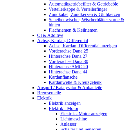
Automatikgetriebefilter & Getriebeöle
Verteilerkappe & Verteilerfinger
Zündkabel, Zündkerzen & Glühkerzen
Scheibenwischer, Wischerblätter vorne &
hinten
Flachriemen & Keilriemen
Öl & Additive
Achse, Kardan, Differential
Achse, Kardan, Differential anzeigen
Vorderachse Dana 25
Hinterachse Dana 27
Vorderachse Dana 30
Hinterachse AMC 20
Hinterachse Dana 44
Kardanflansche
Kardanwelle & Kreuzgelenk
Auspuff / Katalysator & Anbauteile
Bremsenteile
Elektrik
Elektrik anzeigen
Elektrik - Motor
Elektrik - Motor anzeigen
Lichtmaschine
Anlasser
Schalter und Sensoren