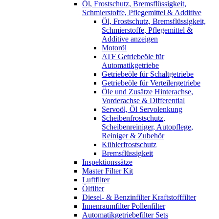
Öl, Frostschutz, Bremsflüssigkeit,
Schmierstoffe, Pflegemittel & Additive
Öl, Frostschutz, Bremsflüssigkeit,
Schmierstoffe, Pflegemittel &
Additive anzeigen
Motoröl
ATF Getriebeöle für
Automatikgetriebe
Getriebeöle für Schaltgetriebe
Getriebeöle für Verteilergetriebe
Öle und Zusätze Hinterachse,
Vorderachse & Differential
Servoöl, Öl Servolenkung
Scheibenfrostschutz,
Scheibenreiniger, Autopflege,
Reiniger & Zubehör
Kühlerfrostschutz
Bremsflüssigkeit
Inspektionssätze
Master Filter Kit
Luftfilter
Ölfilter
Diesel- & Benzinfilter Kraftstofffilter
Innenraumfilter Pollenfilter
Automatikgetriebefilter Sets