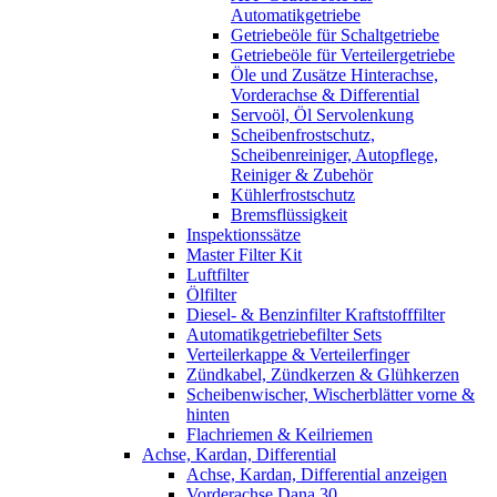
Automatikgetriebe
Getriebeöle für Schaltgetriebe
Getriebeöle für Verteilergetriebe
Öle und Zusätze Hinterachse,
Vorderachse & Differential
Servoöl, Öl Servolenkung
Scheibenfrostschutz,
Scheibenreiniger, Autopflege,
Reiniger & Zubehör
Kühlerfrostschutz
Bremsflüssigkeit
Inspektionssätze
Master Filter Kit
Luftfilter
Ölfilter
Diesel- & Benzinfilter Kraftstofffilter
Automatikgetriebefilter Sets
Verteilerkappe & Verteilerfinger
Zündkabel, Zündkerzen & Glühkerzen
Scheibenwischer, Wischerblätter vorne &
hinten
Flachriemen & Keilriemen
Achse, Kardan, Differential
Achse, Kardan, Differential anzeigen
Vorderachse Dana 30