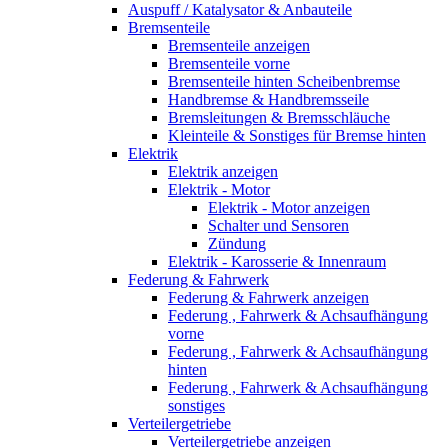
Auspuff / Katalysator & Anbauteile
Bremsenteile
Bremsenteile anzeigen
Bremsenteile vorne
Bremsenteile hinten Scheibenbremse
Handbremse & Handbremsseile
Bremsleitungen & Bremsschläuche
Kleinteile & Sonstiges für Bremse hinten
Elektrik
Elektrik anzeigen
Elektrik - Motor
Elektrik - Motor anzeigen
Schalter und Sensoren
Zündung
Elektrik - Karosserie & Innenraum
Federung & Fahrwerk
Federung & Fahrwerk anzeigen
Federung , Fahrwerk & Achsaufhängung
vorne
Federung , Fahrwerk & Achsaufhängung
hinten
Federung , Fahrwerk & Achsaufhängung
sonstiges
Verteilergetriebe
Verteilergetriebe anzeigen