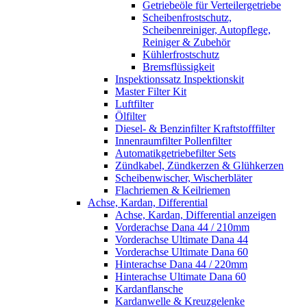
Getriebeöle für Verteilergetriebe
Scheibenfrostschutz,
Scheibenreiniger, Autopflege,
Reiniger & Zubehör
Kühlerfrostschutz
Bremsflüssigkeit
Inspektionssatz Inspektionskit
Master Filter Kit
Luftfilter
Ölfilter
Diesel- & Benzinfilter Kraftstofffilter
Innenraumfilter Pollenfilter
Automatikgetriebefilter Sets
Zündkabel, Zündkerzen & Glühkerzen
Scheibenwischer, Wischerbläter
Flachriemen & Keilriemen
Achse, Kardan, Differential
Achse, Kardan, Differential anzeigen
Vorderachse Dana 44 / 210mm
Vorderachse Ultimate Dana 44
Vorderachse Ultimate Dana 60
Hinterachse Dana 44 / 220mm
Hinterachse Ultimate Dana 60
Kardanflansche
Kardanwelle & Kreuzgelenke