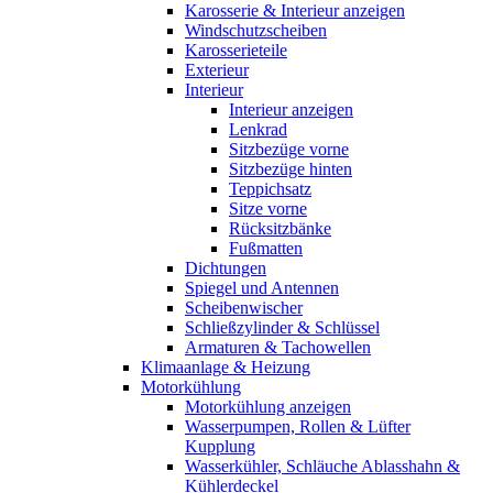
Karosserie & Interieur anzeigen
Windschutzscheiben
Karosserieteile
Exterieur
Interieur
Interieur anzeigen
Lenkrad
Sitzbezüge vorne
Sitzbezüge hinten
Teppichsatz
Sitze vorne
Rücksitzbänke
Fußmatten
Dichtungen
Spiegel und Antennen
Scheibenwischer
Schließzylinder & Schlüssel
Armaturen & Tachowellen
Klimaanlage & Heizung
Motorkühlung
Motorkühlung anzeigen
Wasserpumpen, Rollen & Lüfter
Kupplung
Wasserkühler, Schläuche Ablasshahn &
Kühlerdeckel