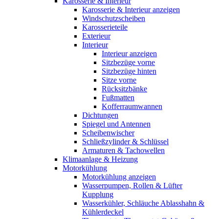
Karosserie & Interieur
Karosserie & Interieur anzeigen
Windschutzscheiben
Karosserieteile
Exterieur
Interieur
Interieur anzeigen
Sitzbezüge vorne
Sitzbezüge hinten
Sitze vorne
Rücksitzbänke
Fußmatten
Kofferraumwannen
Dichtungen
Spiegel und Antennen
Scheibenwischer
Schließzylinder & Schlüssel
Armaturen & Tachowellen
Klimaanlage & Heizung
Motorkühlung
Motorkühlung anzeigen
Wasserpumpen, Rollen & Lüfter
Kupplung
Wasserkühler, Schläuche Ablasshahn &
Kühlerdeckel