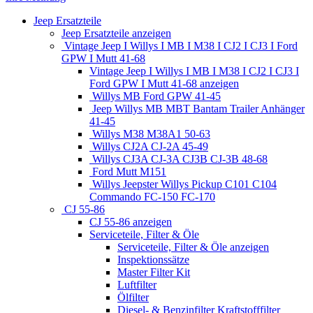
Jeep Ersatzteile
Jeep Ersatzteile anzeigen
Vintage Jeep I Willys I MB I M38 I CJ2 I CJ3 I Ford
GPW I Mutt 41-68
Vintage Jeep I Willys I MB I M38 I CJ2 I CJ3 I
Ford GPW I Mutt 41-68 anzeigen
Willys MB Ford GPW 41-45
Jeep Willys MB MBT Bantam Trailer Anhänger
41-45
Willys M38 M38A1 50-63
Willys CJ2A CJ-2A 45-49
Willys CJ3A CJ-3A CJ3B CJ-3B 48-68
Ford Mutt M151
Willys Jeepster Willys Pickup C101 C104
Commando FC-150 FC-170
CJ 55-86
CJ 55-86 anzeigen
Serviceteile, Filter & Öle
Serviceteile, Filter & Öle anzeigen
Inspektionssätze
Master Filter Kit
Luftfilter
Ölfilter
Diesel- & Benzinfilter Kraftstofffilter