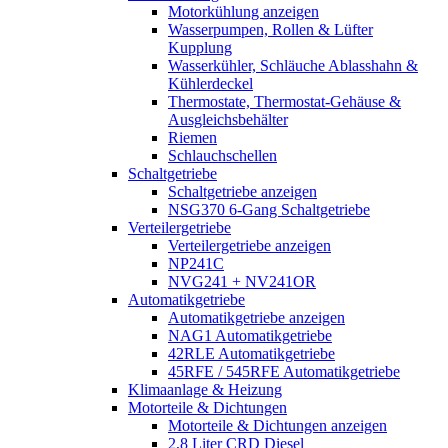
Motorkühlung anzeigen
Wasserpumpen, Rollen & Lüfter
Kupplung
Wasserkühler, Schläuche Ablasshahn &
Kühlerdeckel
Thermostate, Thermostat-Gehäuse &
Ausgleichsbehälter
Riemen
Schlauchschellen
Schaltgetriebe
Schaltgetriebe anzeigen
NSG370 6-Gang Schaltgetriebe
Verteilergetriebe
Verteilergetriebe anzeigen
NP241C
NVG241 + NV241OR
Automatikgetriebe
Automatikgetriebe anzeigen
NAG1 Automatikgetriebe
42RLE Automatikgetriebe
45RFE / 545RFE Automatikgetriebe
Klimaanlage & Heizung
Motorteile & Dichtungen
Motorteile & Dichtungen anzeigen
2,8 Liter CRD Diesel