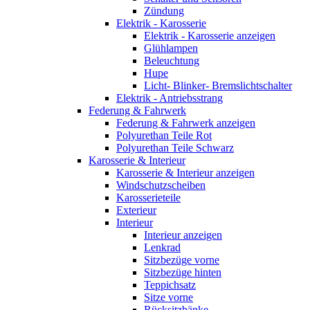
Zündung
Elektrik - Karosserie
Elektrik - Karosserie anzeigen
Glühlampen
Beleuchtung
Hupe
Licht- Blinker- Bremslichtschalter
Elektrik - Antriebsstrang
Federung & Fahrwerk
Federung & Fahrwerk anzeigen
Polyurethan Teile Rot
Polyurethan Teile Schwarz
Karosserie & Interieur
Karosserie & Interieur anzeigen
Windschutzscheiben
Karosserieteile
Exterieur
Interieur
Interieur anzeigen
Lenkrad
Sitzbezüge vorne
Sitzbezüge hinten
Teppichsatz
Sitze vorne
Rücksitzbänke