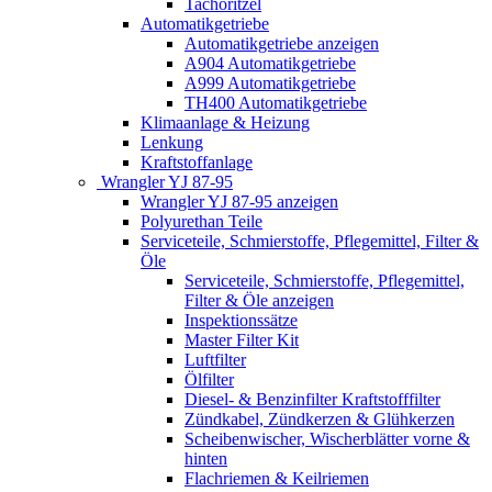
Tachoritzel
Automatikgetriebe
Automatikgetriebe anzeigen
A904 Automatikgetriebe
A999 Automatikgetriebe
TH400 Automatikgetriebe
Klimaanlage & Heizung
Lenkung
Kraftstoffanlage
Wrangler YJ 87-95
Wrangler YJ 87-95 anzeigen
Polyurethan Teile
Serviceteile, Schmierstoffe, Pflegemittel, Filter &
Öle
Serviceteile, Schmierstoffe, Pflegemittel,
Filter & Öle anzeigen
Inspektionssätze
Master Filter Kit
Luftfilter
Ölfilter
Diesel- & Benzinfilter Kraftstofffilter
Zündkabel, Zündkerzen & Glühkerzen
Scheibenwischer, Wischerblätter vorne &
hinten
Flachriemen & Keilriemen