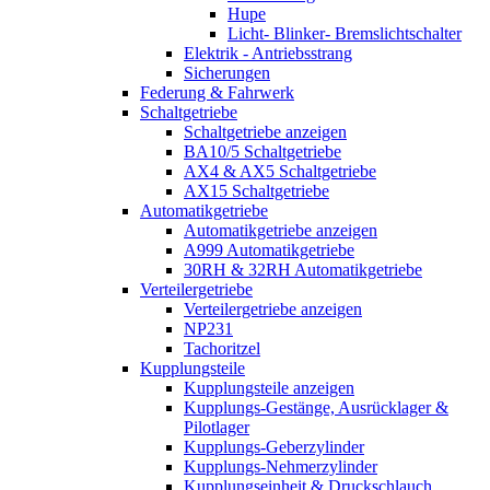
Hupe
Licht- Blinker- Bremslichtschalter
Elektrik - Antriebsstrang
Sicherungen
Federung & Fahrwerk
Schaltgetriebe
Schaltgetriebe anzeigen
BA10/5 Schaltgetriebe
AX4 & AX5 Schaltgetriebe
AX15 Schaltgetriebe
Automatikgetriebe
Automatikgetriebe anzeigen
A999 Automatikgetriebe
30RH & 32RH Automatikgetriebe
Verteilergetriebe
Verteilergetriebe anzeigen
NP231
Tachoritzel
Kupplungsteile
Kupplungsteile anzeigen
Kupplungs-Gestänge, Ausrücklager &
Pilotlager
Kupplungs-Geberzylinder
Kupplungs-Nehmerzylinder
Kupplungseinheit & Druckschlauch