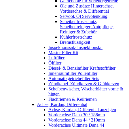
Getriebeöle für Verteilergetriebe
Öle und Zusätze Hinterachse,
Vorderachse & Differential
Servoöl, Öl Servolenkung
Scheibenfrostschutz,
Scheibenreiniger, Autopflege,
Reiniger & Zubehör
Kühlerfrostschutz
Bremsflüssigkeit
Inspektionssatz Inspektionskit
Master Filter Kit
Luftfilter
Ölfilter
Diesel- & Benzinfilter Kraftstofffilter
Innenraumfilter Pollenfilter
Automatikgetriebefilter Sets
Zündkabel, Zündkerzen & Glühkerzen
Scheibenwischer, Wischerblätter vorne &
hinten
Flachriemen & Keilriemen
Achse, Kardan, Differential
Achse, Kardan, Differential anzeigen
Vorderachse Dana 30 / 186mm
Vorderachse Dana 44 / 210mm
Vorderachse Ultimate Dana 44