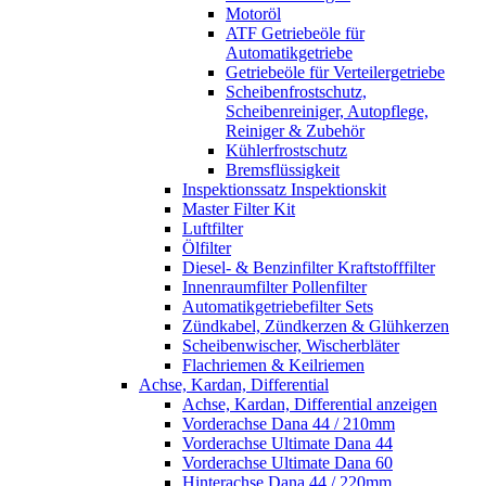
Motoröl
ATF Getriebeöle für
Automatikgetriebe
Getriebeöle für Verteilergetriebe
Scheibenfrostschutz,
Scheibenreiniger, Autopflege,
Reiniger & Zubehör
Kühlerfrostschutz
Bremsflüssigkeit
Inspektionssatz Inspektionskit
Master Filter Kit
Luftfilter
Ölfilter
Diesel- & Benzinfilter Kraftstofffilter
Innenraumfilter Pollenfilter
Automatikgetriebefilter Sets
Zündkabel, Zündkerzen & Glühkerzen
Scheibenwischer, Wischerbläter
Flachriemen & Keilriemen
Achse, Kardan, Differential
Achse, Kardan, Differential anzeigen
Vorderachse Dana 44 / 210mm
Vorderachse Ultimate Dana 44
Vorderachse Ultimate Dana 60
Hinterachse Dana 44 / 220mm