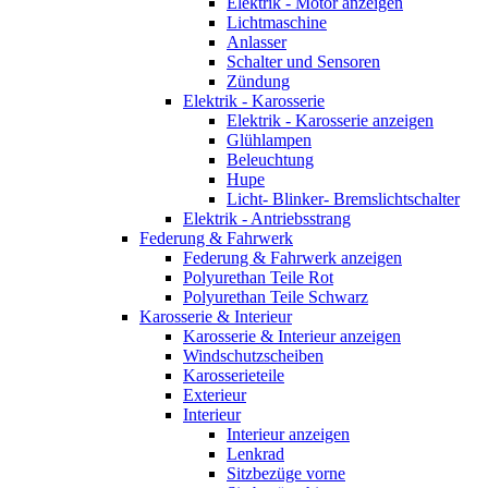
Elektrik - Motor anzeigen
Lichtmaschine
Anlasser
Schalter und Sensoren
Zündung
Elektrik - Karosserie
Elektrik - Karosserie anzeigen
Glühlampen
Beleuchtung
Hupe
Licht- Blinker- Bremslichtschalter
Elektrik - Antriebsstrang
Federung & Fahrwerk
Federung & Fahrwerk anzeigen
Polyurethan Teile Rot
Polyurethan Teile Schwarz
Karosserie & Interieur
Karosserie & Interieur anzeigen
Windschutzscheiben
Karosserieteile
Exterieur
Interieur
Interieur anzeigen
Lenkrad
Sitzbezüge vorne