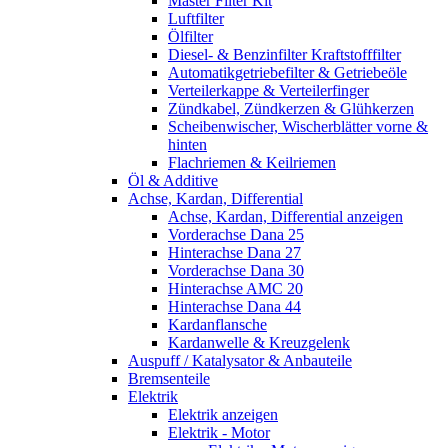
Master Filter Kit
Luftfilter
Ölfilter
Diesel- & Benzinfilter Kraftstofffilter
Automatikgetriebefilter & Getriebeöle
Verteilerkappe & Verteilerfinger
Zündkabel, Zündkerzen & Glühkerzen
Scheibenwischer, Wischerblätter vorne &
hinten
Flachriemen & Keilriemen
Öl & Additive
Achse, Kardan, Differential
Achse, Kardan, Differential anzeigen
Vorderachse Dana 25
Hinterachse Dana 27
Vorderachse Dana 30
Hinterachse AMC 20
Hinterachse Dana 44
Kardanflansche
Kardanwelle & Kreuzgelenk
Auspuff / Katalysator & Anbauteile
Bremsenteile
Elektrik
Elektrik anzeigen
Elektrik - Motor