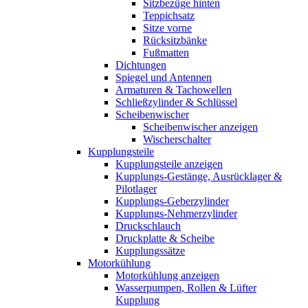
Sitzbezüge hinten
Teppichsatz
Sitze vorne
Rücksitzbänke
Fußmatten
Dichtungen
Spiegel und Antennen
Armaturen & Tachowellen
Schließzylinder & Schlüssel
Scheibenwischer
Scheibenwischer anzeigen
Wischerschalter
Kupplungsteile
Kupplungsteile anzeigen
Kupplungs-Gestänge, Ausrücklager &
Pilotlager
Kupplungs-Geberzylinder
Kupplungs-Nehmerzylinder
Druckschlauch
Druckplatte & Scheibe
Kupplungssätze
Motorkühlung
Motorkühlung anzeigen
Wasserpumpen, Rollen & Lüfter
Kupplung