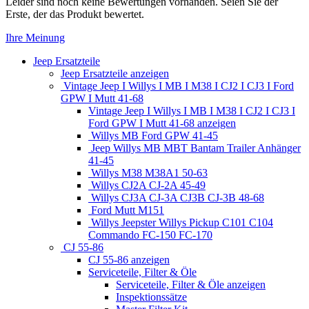
Leider sind noch keine Bewertungen vorhanden. Seien Sie der
Erste, der das Produkt bewertet.
Ihre Meinung
Jeep Ersatzteile
Jeep Ersatzteile anzeigen
Vintage Jeep I Willys I MB I M38 I CJ2 I CJ3 I Ford
GPW I Mutt 41-68
Vintage Jeep I Willys I MB I M38 I CJ2 I CJ3 I
Ford GPW I Mutt 41-68 anzeigen
Willys MB Ford GPW 41-45
Jeep Willys MB MBT Bantam Trailer Anhänger
41-45
Willys M38 M38A1 50-63
Willys CJ2A CJ-2A 45-49
Willys CJ3A CJ-3A CJ3B CJ-3B 48-68
Ford Mutt M151
Willys Jeepster Willys Pickup C101 C104
Commando FC-150 FC-170
CJ 55-86
CJ 55-86 anzeigen
Serviceteile, Filter & Öle
Serviceteile, Filter & Öle anzeigen
Inspektionssätze