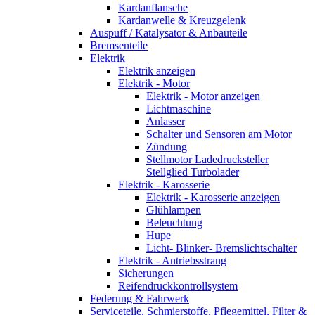
Kardanflansche
Kardanwelle & Kreuzgelenk
Auspuff / Katalysator & Anbauteile
Bremsenteile
Elektrik
Elektrik anzeigen
Elektrik - Motor
Elektrik - Motor anzeigen
Lichtmaschine
Anlasser
Schalter und Sensoren am Motor
Zündung
Stellmotor Ladedrucksteller
Stellglied Turbolader
Elektrik - Karosserie
Elektrik - Karosserie anzeigen
Glühlampen
Beleuchtung
Hupe
Licht- Blinker- Bremslichtschalter
Elektrik - Antriebsstrang
Sicherungen
Reifendruckkontrollsystem
Federung & Fahrwerk
Serviceteile, Schmierstoffe, Pflegemittel, Filter &