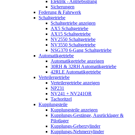
Elektrik - Antriebsstrang
Sicherungen
Federung & Fahrwerk
Schaltgetriebe
Schaltgetriebe anzeigen
AX5 Schaltgetriebe
AX15 Schaltgetriebe
NV2550 Schaltgetriebe
NV3550 Schaltgetriebe
NSG370 6-Gang Schaltgetriebe
Automatikgetriebe
Automatikgetriebe anzeigen
30RH & 32RH Automatikgetriebe
42RLE Automatikgetriebe
Verteilergetriebe
Verteilergetriebe anzeigen
NP231
NV241 + NV241OR
Tachoritzel
Kupplungsteile
Kupplungsteile anzeigen
Kupplungs-Gestänge, Ausrücklager &
Pilotlager
Kupplungs-Geberzylinder
Kupplungs-Nehmerzylinder