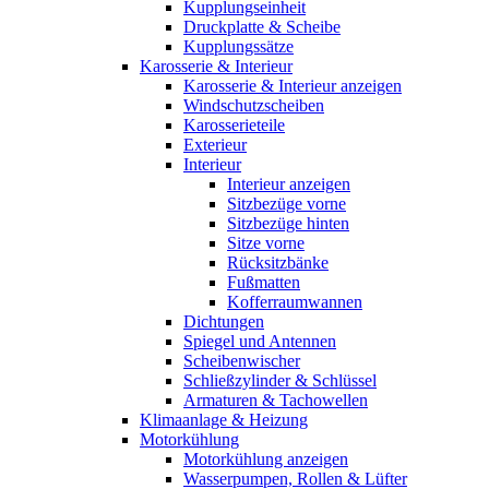
Kupplungseinheit
Druckplatte & Scheibe
Kupplungssätze
Karosserie & Interieur
Karosserie & Interieur anzeigen
Windschutzscheiben
Karosserieteile
Exterieur
Interieur
Interieur anzeigen
Sitzbezüge vorne
Sitzbezüge hinten
Sitze vorne
Rücksitzbänke
Fußmatten
Kofferraumwannen
Dichtungen
Spiegel und Antennen
Scheibenwischer
Schließzylinder & Schlüssel
Armaturen & Tachowellen
Klimaanlage & Heizung
Motorkühlung
Motorkühlung anzeigen
Wasserpumpen, Rollen & Lüfter