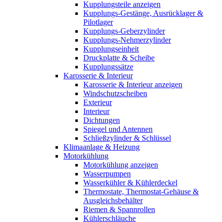
Kupplungsteile anzeigen
Kupplungs-Gestänge, Ausrücklager &
Pilotlager
Kupplungs-Geberzylinder
Kupplungs-Nehmerzylinder
Kupplungseinheit
Druckplatte & Scheibe
Kupplungssätze
Karosserie & Interieur
Karosserie & Interieur anzeigen
Windschutzscheiben
Exterieur
Interieur
Dichtungen
Spiegel und Antennen
Schließzylinder & Schlüssel
Klimaanlage & Heizung
Motorkühlung
Motorkühlung anzeigen
Wasserpumpen
Wasserkühler & Kühlerdeckel
Thermostate, Thermostat-Gehäuse &
Ausgleichsbehälter
Riemen & Spannrollen
Kühlerschläuche