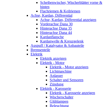
Scheibenwischer, Wischerblätter vorne &
hinten
Flachriemen & Keilriemen
Achse, Kardan, Differential
Achse, Kardan, Differential anzeigen
Vorderachse Dana 30
Hinterachse Dana 35
Hinterachse Dana 44
Kardanflansche
Kardanwelle & Kreuzgelenk
Auspuff / Katalysator & Anbauteile
Bremsenteile
Elektrik
Elektrik anzeigen
Elektrik - Motor
Elektrik - Motor anzeigen
Lichtmaschine
Anlasser
Schalter und Sensoren
Zündung
Elektrik - Karosserie
Elektrik - Karosserie anzeigen
Wischerschalter
Glühlampen
Beleuchtung