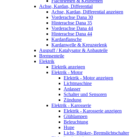
Flachriemen & Keilriemen
Achse, Kardan, Differential
Achse, Kardan, Differential anzeigen
Vorderachse Dana 30
Hinterachse Dana 35
Vorderachse Dana 44
Hinterachse Dana 44
Kardanflansche
Kardanwelle & Kreuzgelenk
Auspuff / Katalysator & Anbauteile
Bremsenteile
Elektrik
Elektrik anzeigen
Elektrik - Motor
Elektrik - Motor anzeigen
Lichtmaschine
Anlasser
Schalter und Sensoren
Zündung
Elektrik - Karosserie
Elektrik - Karosserie anzeigen
Glühlampen
Beleuchtung
Hupe
Licht- Blinker- Bremslichtschalter