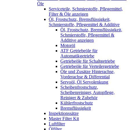
Öle
Serviceteile, Schmierstoffe, Pflegemittel,
Filter & Öle anzeigen
Öl, Frostschutz, Bremsflüssigkeit,
Schmierstoffe, Pflegemittel & Additive
Öl, Frostschutz, Bremsflüssigkeit,
Schmierstoffe, Pflegemittel &
Additive anzeigen
Motoröl
ATF Getriebeöle für
Automatikgetriebe
Getriebeöle für Schaltgetriebe
Getriebeöle für Verteilergetriebe
Öle und Zusätze Hinterachse,
Vorderachse & Differential
Servoöl, Öl Servolenkung
Scheibenfrostschutz,
Scheibenreiniger, Autopflege,
Reiniger & Zubehör
Kühlerfrostschutz
Bremsflüssigkeit
Inspektionssätze
Master Filter Kit
Luftfilter
Ölfilter