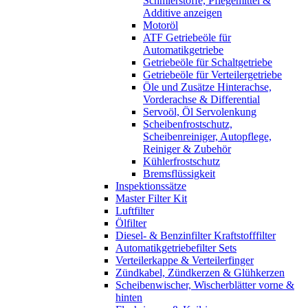
Schmierstoffe, Pflegemittel &
Additive anzeigen
Motoröl
ATF Getriebeöle für
Automatikgetriebe
Getriebeöle für Schaltgetriebe
Getriebeöle für Verteilergetriebe
Öle und Zusätze Hinterachse,
Vorderachse & Differential
Servoöl, Öl Servolenkung
Scheibenfrostschutz,
Scheibenreiniger, Autopflege,
Reiniger & Zubehör
Kühlerfrostschutz
Bremsflüssigkeit
Inspektionssätze
Master Filter Kit
Luftfilter
Ölfilter
Diesel- & Benzinfilter Kraftstofffilter
Automatikgetriebefilter Sets
Verteilerkappe & Verteilerfinger
Zündkabel, Zündkerzen & Glühkerzen
Scheibenwischer, Wischerblätter vorne &
hinten