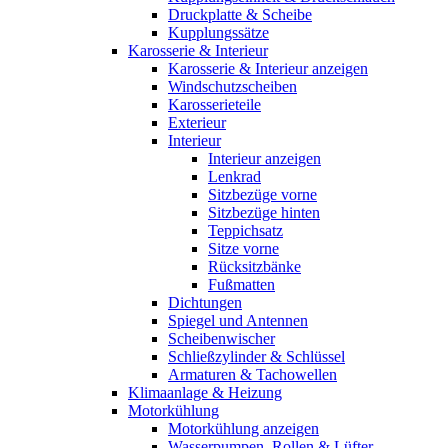
Druckplatte & Scheibe
Kupplungssätze
Karosserie & Interieur
Karosserie & Interieur anzeigen
Windschutzscheiben
Karosserieteile
Exterieur
Interieur
Interieur anzeigen
Lenkrad
Sitzbezüge vorne
Sitzbezüge hinten
Teppichsatz
Sitze vorne
Rücksitzbänke
Fußmatten
Dichtungen
Spiegel und Antennen
Scheibenwischer
Schließzylinder & Schlüssel
Armaturen & Tachowellen
Klimaanlage & Heizung
Motorkühlung
Motorkühlung anzeigen
Wasserpumpen, Rollen & Lüfter