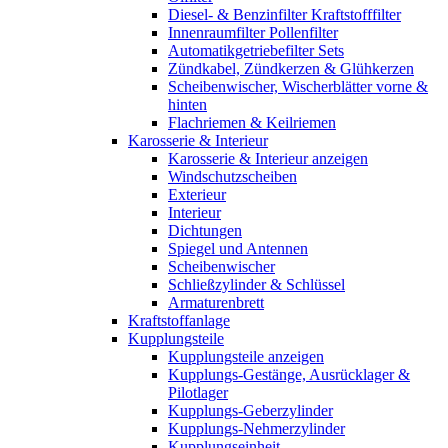
Diesel- & Benzinfilter Kraftstofffilter
Innenraumfilter Pollenfilter
Automatikgetriebefilter Sets
Zündkabel, Zündkerzen & Glühkerzen
Scheibenwischer, Wischerblätter vorne &
hinten
Flachriemen & Keilriemen
Karosserie & Interieur
Karosserie & Interieur anzeigen
Windschutzscheiben
Exterieur
Interieur
Dichtungen
Spiegel und Antennen
Scheibenwischer
Schließzylinder & Schlüssel
Armaturenbrett
Kraftstoffanlage
Kupplungsteile
Kupplungsteile anzeigen
Kupplungs-Gestänge, Ausrücklager &
Pilotlager
Kupplungs-Geberzylinder
Kupplungs-Nehmerzylinder
Kupplungseinheit